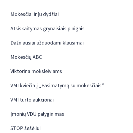
Mokesčiai ir jų dydžiai
Atsiskaitymas grynaisiais pinigais
Dažniausiai užduodami klausimai
Mokesčių ABC
Viktorina moksleiviams
VMI kviečia į „Pasimatymą su mokesčiais“
VMI turto aukcionai
Įmonių VDU palyginimas
STOP šešėliui