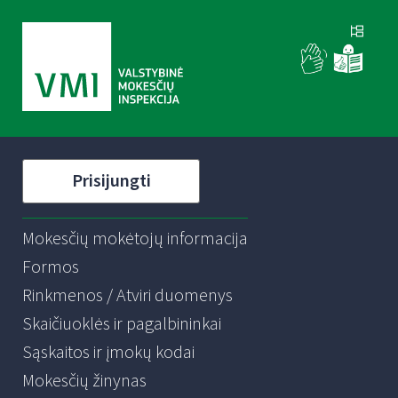
Prisijungti
Mokesčių mokėtojų informacija
Formos
Rinkmenos / Atviri duomenys
Skaičiuoklės ir pagalbininkai
Sąskaitos ir įmokų kodai
Mokesčių žinynas