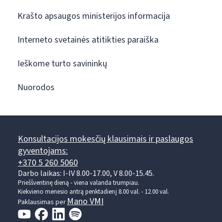
Krašto apsaugos ministerijos informacija
Interneto svetainės atitikties paraiška
Ieškome turto savininkų
Nuorodos
Konsultacijos mokesčių klausimais ir paslaugos
gyventojams:
+370 5 260 5060
Darbo laikas: I-IV 8.00-17.00, V 8.00-15.45.
Prieššventinę dieną - viena valanda trumpiau.
Kiekvieno mėnesio antrą penktadienį 8.00 val. - 12.00 val.
Mano VMI
Paklausimas per