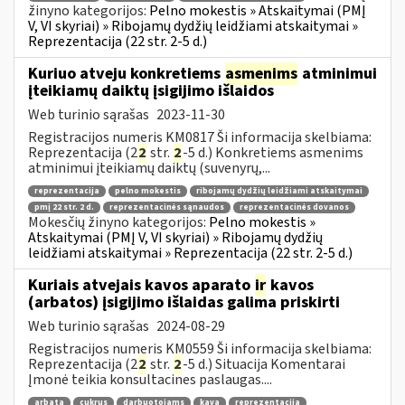
žinyno kategorijos:
Pelno mokestis » Atskaitymai (PMĮ
V, VI skyriai) » Ribojamų dydžių leidžiami atskaitymai »
Reprezentacija (22 str. 2-5 d.)
Kuriuo atveju konkretiems
asmenims
atminimui
įteikiamų daiktų įsigijimo išlaidos
Web turinio sąrašas
2023-11-30
Registracijos numeris KM0817 Ši informacija skelbiama:
Reprezentacija (2
2
str.
2
-5 d.) Konkretiems asmenims
atminimui įteikiamų daiktų (suvenyrų,...
reprezentacija
pelno mokestis
ribojamų dydžių leidžiami atskaitymai
pmį 22 str. 2 d.
reprezentacinės sąnaudos
reprezentacinės dovanos
Mokesčių žinyno kategorijos:
Pelno mokestis »
Atskaitymai (PMĮ V, VI skyriai) » Ribojamų dydžių
leidžiami atskaitymai » Reprezentacija (22 str. 2-5 d.)
Kuriais atvejais kavos aparato
ir
kavos
(arbatos) įsigijimo išlaidas galima priskirti
Web turinio sąrašas
2024-08-29
Registracijos numeris KM0559 Ši informacija skelbiama:
Reprezentacija (2
2
str.
2
-5 d.) Situacija Komentarai
Įmonė teikia konsultacines paslaugas....
arbata
cukrus
darbuotojams
kava
reprezentacija