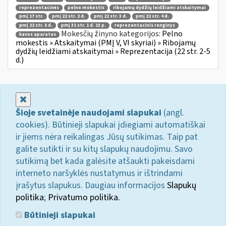
reprezentacinės
pelno mokestis
ribojamų dydžių leidžiami atskaitymai
pmį 17 str.
pmį 22 str. 2 d.
pmį 22 str. 3 d.
pmį 22 str. 4 d.
pmį 22 str. 5 d.
pmį 31 str. 1 d. 13 p.
reprezentacinis renginys
Mokesčių žinyno kategorijos:
Pelno
kavos aparatas
mokestis » Atskaitymai (PMĮ V, VI skyriai) » Ribojamų
dydžių leidžiami atskaitymai » Reprezentacija (22 str. 2-5
d.)
Uždaryti
Šioje svetainėje naudojami slapukai
(angl.
cookies). Būtinieji slapukai įdiegiami automatiškai
ir jiems nėra reikalingas Jūsų sutikimas. Taip pat
galite sutikti ir su kitų slapukų naudojimu. Savo
sutikimą bet kada galėsite atšaukti pakeisdami
interneto naršyklės nustatymus ir ištrindami
įrašytus slapukus. Daugiau informacijos
Slapukų
politika
;
Privatumo politika.
Būtinieji slapukai