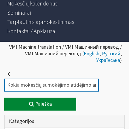
Mokesčių kalendorius
Seminarai
Tarptautinis apmokestinimas
Kontaktai / Apklausa
VMI Machine translation / VMI Машинный перевод /
VMI Машинний переклад (
English
,
Русский
,
Українська
)
Paieška
Kategorijos