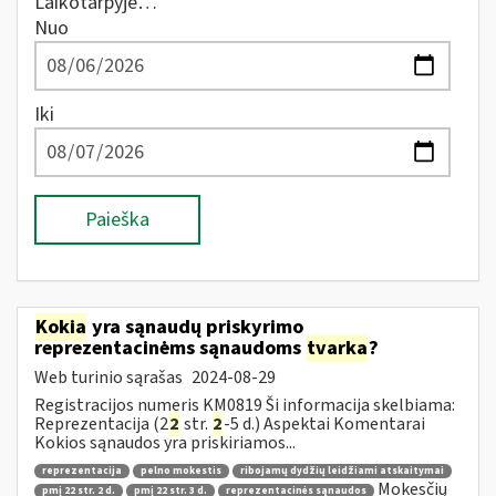
Laikotarpyje…
Nuo
Iki
Paieška
Kokia
yra sąnaudų priskyrimo
reprezentacinėms sąnaudoms
tvarka
?
Web turinio sąrašas
2024-08-29
Registracijos numeris KM0819 Ši informacija skelbiama:
Reprezentacija (2
2
str.
2
-5 d.) Aspektai Komentarai
Kokios sąnaudos yra priskiriamos...
reprezentacija
pelno mokestis
ribojamų dydžių leidžiami atskaitymai
Mokesčių
pmį 22 str. 2 d.
pmį 22 str. 3 d.
reprezentacinės sąnaudos