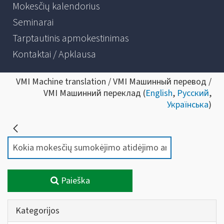
Mokesčių kalendorius
Seminarai
Tarptautinis apmokestinimas
Kontaktai / Apklausa
VMI Machine translation / VMI Машинный перевод /
VMI Машинний переклад (
English
,
Русский
,
Українська
)
Paieška
Kategorijos