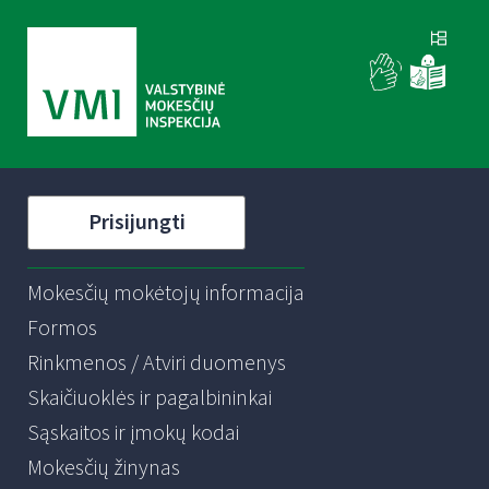
Prisijungti
Mokesčių mokėtojų informacija
Formos
Rinkmenos / Atviri duomenys
Skaičiuoklės ir pagalbininkai
Sąskaitos ir įmokų kodai
Mokesčių žinynas