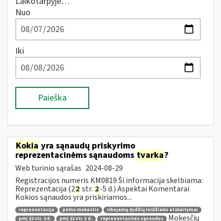
Laikotarpyje…
Nuo
Iki
Paieška
Kokia
yra sąnaudų priskyrimo
reprezentacinėms sąnaudoms
tvarka
?
Web turinio sąrašas
2024-08-29
Registracijos numeris KM0819 Ši informacija skelbiama:
Reprezentacija (2
2
str.
2
-5 d.) Aspektai Komentarai
Kokios sąnaudos yra priskiriamos...
reprezentacija
pelno mokestis
ribojamų dydžių leidžiami atskaitymai
Mokesčių
pmį 22 str. 2 d.
pmį 22 str. 3 d.
reprezentacinės sąnaudos