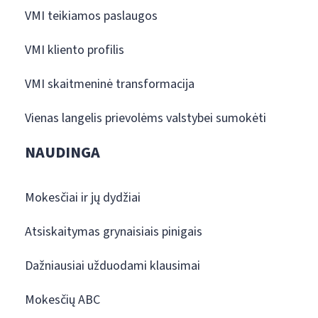
VMI teikiamos paslaugos
VMI kliento profilis
VMI skaitmeninė transformacija
Vienas langelis prievolėms valstybei sumokėti
NAUDINGA
Mokesčiai ir jų dydžiai
Atsiskaitymas grynaisiais pinigais
Dažniausiai užduodami klausimai
Mokesčių ABC