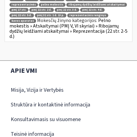
reprezentacinės
pelno mokestis
ribojamų dydžių leidžiami atskaitymai
pmį 17 str.
pmį 22 str. 2 d.
pmį 22 str. 3 d.
pmį 22 str. 4 d.
pmį 22 str. 5 d.
pmį 31 str. 1 d. 13 p.
reprezentacinis renginys
Mokesčių žinyno kategorijos:
Pelno
kavos aparatas
mokestis » Atskaitymai (PMĮ V, VI skyriai) » Ribojamų
dydžių leidžiami atskaitymai » Reprezentacija (22 str. 2-5
d.)
APIE VMI
Misija, Vizija ir Vertybės
Struktūra ir kontaktinė informacija
Konsultavimasis su visuomene
Teisinė informacija