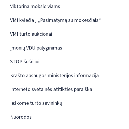
Viktorina moksleiviams
VMI kviečia į „Pasimatymą su mokesčiais“
VMI turto aukcionai
Įmonių VDU palyginimas
STOP šešėliui
Krašto apsaugos ministerijos informacija
Interneto svetainės atitikties paraiška
Ieškome turto savininkų
Nuorodos