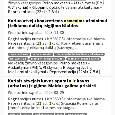
žinyno kategorijos:
Pelno mokestis » Atskaitymai (PMĮ
V, VI skyriai) » Ribojamų dydžių leidžiami atskaitymai »
Reprezentacija (22 str. 2-5 d.)
Kuriuo atveju konkretiems
asmenims
atminimui
įteikiamų daiktų įsigijimo išlaidos
Web turinio sąrašas
2023-11-30
Registracijos numeris KM0817 Ši informacija skelbiama:
Reprezentacija (2
2
str.
2
-5 d.) Konkretiems asmenims
atminimui įteikiamų daiktų (suvenyrų,...
reprezentacija
pelno mokestis
ribojamų dydžių leidžiami atskaitymai
pmį 22 str. 2 d.
reprezentacinės sąnaudos
reprezentacinės dovanos
Mokesčių žinyno kategorijos:
Pelno mokestis »
Atskaitymai (PMĮ V, VI skyriai) » Ribojamų dydžių
leidžiami atskaitymai » Reprezentacija (22 str. 2-5 d.)
Kuriais atvejais kavos aparato
ir
kavos
(arbatos) įsigijimo išlaidas galima priskirti
Web turinio sąrašas
2024-08-29
Registracijos numeris KM0559 Ši informacija skelbiama:
Reprezentacija (2
2
str.
2
-5 d.) Situacija Komentarai
Įmonė teikia konsultacines paslaugas....
arbata
cukrus
darbuotojams
kava
reprezentacija