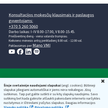
Konsultacijos mokesčių klausimais ir paslaugos
gyventojams:
+370 5 260 5060
Darbo laikas: I-IV 8.00-17.00, V 8.00-15.45.
Prieššventinę dieną - viena valanda trumpiau.
Kiekvieno mėnesio antrą penktadienį 8.00 val. - 12.00 val.
Mano VMI
Paklausimas per
Valstybinė mokesčių inspekcija prie Lietuvos
U
Respublikos finansų ministerijos
Šioje svetainėje naudojami slapukai
(angl. cookies). Būtinieji
slapukai įdiegiami automatiškai ir jiems nėra reikalingas Jūsų
Biudžetinė įstaiga. Juridinio asmens kodas — 188659752,
sutikimas. Taip pat galite sutikti ir su kitų slapukų naudojimu. Savo
adresas: Vasario 16-osios g. 14, 01107 Vilnius, Lietuva, el.paštas:
sutikimą bet kada galėsite atšaukti pakeisdami interneto naršyklės
vmi@vmi.lt
, E. pristatymo dėžutės adresas 188659752
nustatymus ir ištrindami įrašytus slapukus. Daugiau informacijos
Duomenys apie Valstybinę mokesčių inspekciją prie Lietuvos
Slapukų politika
;
Privatumo politika.