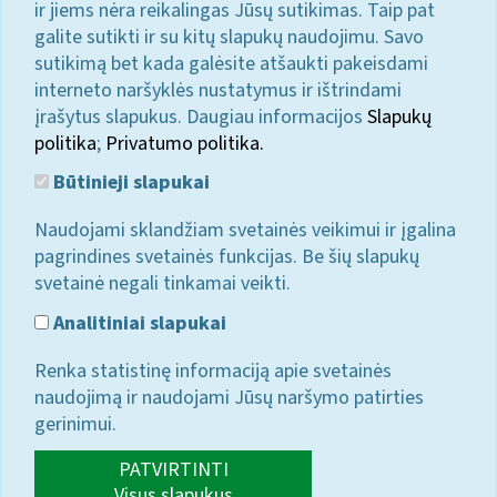
ir jiems nėra reikalingas Jūsų sutikimas. Taip pat
galite sutikti ir su kitų slapukų naudojimu. Savo
sutikimą bet kada galėsite atšaukti pakeisdami
interneto naršyklės nustatymus ir ištrindami
įrašytus slapukus. Daugiau informacijos
Slapukų
politika
;
Privatumo politika.
Būtinieji slapukai
Naudojami sklandžiam svetainės veikimui ir įgalina
pagrindines svetainės funkcijas. Be šių slapukų
svetainė negali tinkamai veikti.
Analitiniai slapukai
Renka statistinę informaciją apie svetainės
naudojimą ir naudojami Jūsų naršymo patirties
gerinimui.
PATVIRTINTI
Visus slapukus