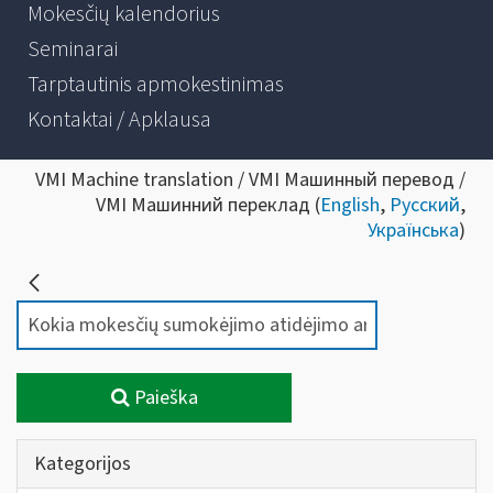
Mokesčių kalendorius
Seminarai
Tarptautinis apmokestinimas
Kontaktai / Apklausa
VMI Machine translation / VMI Машинный перевод /
VMI Машинний переклад (
English
,
Русский
,
Українська
)
Paieška
Kategorijos