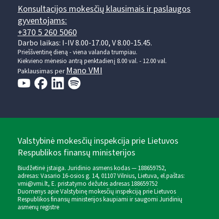
Konsultacijos mokesčių klausimais ir paslaugos
gyventojams:
+370 5 260 5060
Darbo laikas: I-IV 8.00-17.00, V 8.00-15.45.
Prieššventinę dieną - viena valanda trumpiau.
Kiekvieno mėnesio antrą penktadienį 8.00 val. - 12.00 val.
Mano VMI
Paklausimas per
Valstybinė mokesčių inspekcija prie Lietuvos
Respublikos finansų ministerijos
Biudžetinė įstaiga. Juridinio asmens kodas — 188659752,
adresas: Vasario 16-osios g. 14, 01107 Vilnius, Lietuva, el.paštas:
vmi@vmi.lt
, E. pristatymo dėžutės adresas 188659752
Duomenys apie Valstybinę mokesčių inspekciją prie Lietuvos
Respublikos finansų ministerijos kaupiami ir saugomi Juridinių
asmenų registre