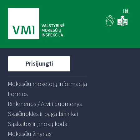
Prisijungti
Mokesčių mokėtojų informacija
Formos
Rinkmenos / Atviri duomenys
Skaičiuoklės ir pagalbininkai
Sąskaitos ir įmokų kodai
Mokesčių žinynas