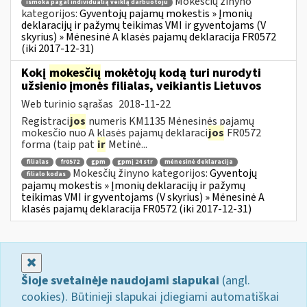
Mokesčių žinyno
išmoka pagal individualią veiklą darbuotoju
kategorijos:
Gyventojų pajamų mokestis » Įmonių
deklaracijų ir pažymų teikimas VMI ir gyventojams (V
skyrius) » Mėnesinė A klasės pajamų deklaracija FR0572
(iki 2017-12-31)
Kokį
mokesčių
mokėtojų kodą turi nurodyti
užsienio įmonės filialas, veikiantis Lietuvos
Web turinio sąrašas
2018-11-22
Registraci
jos
numeris KM1135 Mėnesinės pajamų
mokesčio nuo A klasės pajamų deklaraci
jos
FR0572
forma (taip pat
ir
Metinė...
filialas
fr0572
gpm
gpmį 24 str
mėnesinė deklaracija
Mokesčių žinyno kategorijos:
Gyventojų
filialo kodas
pajamų mokestis » Įmonių deklaracijų ir pažymų
teikimas VMI ir gyventojams (V skyrius) » Mėnesinė A
klasės pajamų deklaracija FR0572 (iki 2017-12-31)
Uždaryti
Šioje svetainėje naudojami slapukai
(angl.
cookies). Būtinieji slapukai įdiegiami automatiškai