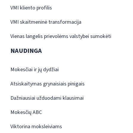
VMI kliento profilis
VMI skaitmeninė transformacija
Vienas langelis prievolėms valstybei sumokėti
NAUDINGA
Mokesčiai ir jų dydžiai
Atsiskaitymas grynaisiais pinigais
Dažniausiai užduodami klausimai
Mokesčių ABC
Viktorina moksleiviams