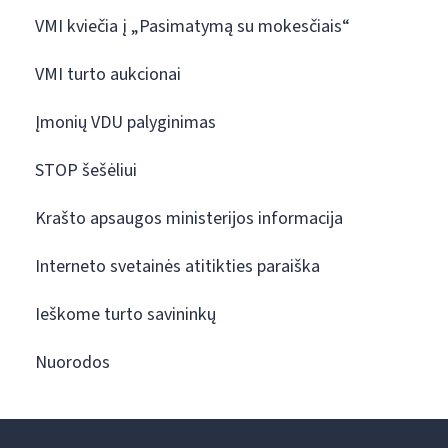
VMI kviečia į „Pasimatymą su mokesčiais“
VMI turto aukcionai
Įmonių VDU palyginimas
STOP šešėliui
Krašto apsaugos ministerijos informacija
Interneto svetainės atitikties paraiška
Ieškome turto savininkų
Nuorodos