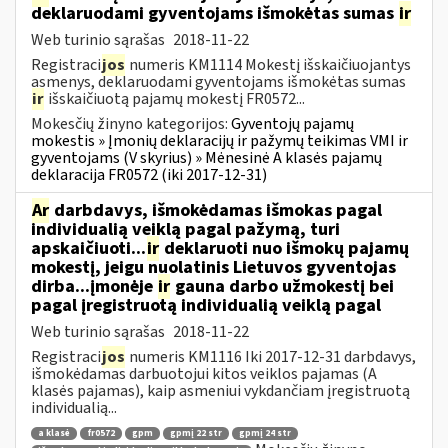
deklaruodami gyventojams išmokėtas sumas
ir
Web turinio sąrašas
2018-11-22
Registraci
jos
numeris KM1114 Mokestį išskaičiuojantys
asmenys, deklaruodami gyventojams išmokėtas sumas
ir
išskaičiuotą pajamų mokestį FR0572...
Mokesčių žinyno kategorijos:
Gyventojų pajamų
mokestis » Įmonių deklaracijų ir pažymų teikimas VMI ir
gyventojams (V skyrius) » Mėnesinė A klasės pajamų
deklaracija FR0572 (iki 2017-12-31)
Ar
darbdavys, išmokėdamas išmokas pagal
individualią veiklą pagal pažymą, turi
apskaičiuoti...
ir
deklaruoti nuo išmokų pajamų
mokestį, jeigu nuolatinis Lietuvos gyventojas
dirba...įmonėje
ir
gauna darbo užmokestį bei
pagal įregistruotą individualią veiklą pagal
Web turinio sąrašas
2018-11-22
Registraci
jos
numeris KM1116 Iki 2017-12-31 darbdavys,
išmokėdamas darbuotojui kitos veiklos pajamas (A
klasės pajamas), kaip asmeniui vykdančiam įregistruotą
individualią...
a klasė
fr0572
gpm
gpmį 22 str
gpmį 24 str