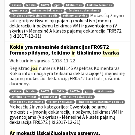
a klasė
b dalis
fr0572
gpm
tikslinimas
teikimo terminas
gpmį 24 str
mėnesinė deklaracija
išmokos nuolatiniams
Mokesčių žinyno
išmokos nenuolatiniams. a dalis
teikimo taisyklės
kategorijos:
Gyventojų pajamų mokestis » Įmonių
deklaracijų ir pažymų teikimas VMI ir gyventojams (V
skyrius) » Mėnesinė A klasės pajamų deklaracija FR0572
(iki 2017-12-31)
Kokia
yra mėnesinės deklaracijos FR0572
formos pildymo, teikimo
ir
tikslinimo
tvarka
Web turinio sąrašas
2018-11-22
Registraci
jos
numeris KM1146 Aspektas Komentaras
Kokia informacija yra teikiama deklaracijoje? Į mėnesinę
pajamų mokesčio deklaraciją FR0572 turi būti įrašomi:
duomenys...
a klasė
b dalis
fr0572
fr0572a
fr0572u
gpm
tikslinimas
teikimo terminas
gpmį 24 str
mėnesinė deklaracija
išmokos nuolatiniams
teikimo taisyklės
išmokos nenuolatiniams a dalis
Mokesčių žinyno kategorijos:
Gyventojų pajamų
mokestis » Įmonių deklaracijų ir pažymų teikimas VMI ir
gyventojams (V skyrius) » Mėnesinė A klasės pajamų
deklaracija FR0572 (iki 2017-12-31)
Ar
mokestį išskaičiuojantys asmenys,