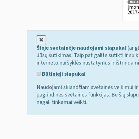
filiala
Įmoni
2017-
Uždaryti
Šioje svetainėje naudojami slapukai
(angl
Jūsų sutikimas. Taip pat galite sutikti ir s
interneto naršyklės nustatymus ir ištrindam
Būtinieji slapukai
Naudojami sklandžiam svetainės veikimui ir 
pagrindines svetainės funkcijas. Be šių slap
negali tinkamai veikti.