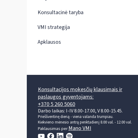
Konsultacinė taryba
VMI strategija
Apklausos
Konsultacijos mokesčių klausimais ir
paslaugos gyventojams:
+370 5 260 5060
Darbo laikas: I-IV 8.00-17.00, V 8.00-15.45.
Prieššventinę dieną - viena valanda trumpiau.
Kiekvieno mėnesio antrą penktadienį 8.00 val. - 12.00 val.
Mano VMI
Paklausimas per