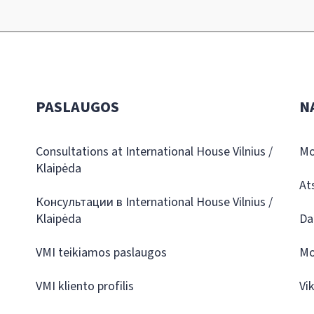
PASLAUGOS
N
Consultations at International House Vilnius /
Mo
Klaipėda
At
Консультации в International House Vilnius /
Klaipėda
Da
VMI teikiamos paslaugos
Mo
VMI kliento profilis
Vi