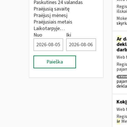
Paskutines 24 valandas
Regis
Praėjusią savaitę
išska
Praėjusį mėnesį
Mokes
Praėjusiais metais
skyri
Laikotarpyje…
Nuo
Iki
Ar
da
dekl
darb
Web t
Paieška
Regis
pajam
a klas
pajam
dekla
Kok
Web t
Regis
ir
Met