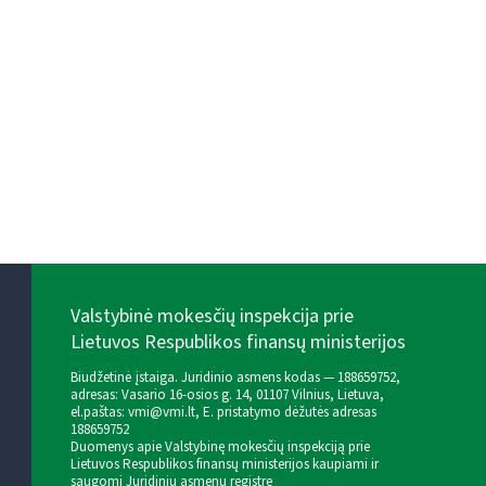
Valstybinė mokesčių inspekcija prie
Lietuvos Respublikos finansų ministerijos
Biudžetinė įstaiga. Juridinio asmens kodas — 188659752,
adresas: Vasario 16-osios g. 14, 01107 Vilnius, Lietuva,
el.paštas:
vmi@vmi.lt
, E. pristatymo dėžutės adresas
188659752
Duomenys apie Valstybinę mokesčių inspekciją prie
Lietuvos Respublikos finansų ministerijos kaupiami ir
saugomi Juridinių asmenų registre