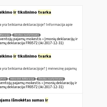
teikimo
ir
tikslinimo
tvarka
ra teikiama deklaracijoje? Informacija apie
klaracija
išmokos nuolatiniams
ventojų pajamų mokestis » Įmonių deklaracijų ir
amų deklaracija FR0572 (iki 2017-12-31)
teikimo
ir
tikslinimo
tvarka
yra teikiama deklaracijoje? Į mėnesinę pajamų
24 str
mėnesinė deklaracija
išmokos nuolatiniams
ventojų pajamų mokestis » Įmonių deklaracijų ir
amų deklaracija FR0572 (iki 2017-12-31)
tojams išmokėtas sumas
ir