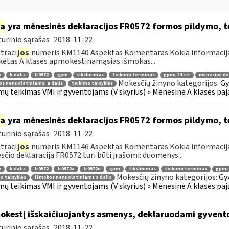
ia
yra mėnesinės deklaracijos FR0572 formos pildymo, 
urinio sąrašas
2018-11-22
traci
jos
numeris KM1140 Aspektas Komentaras Kokia informacija y
ėtas A klasės apmokestinamąsias išmokas...
ė
b dalis
fr0572
gpm
tikslinimas
teikimo terminas
gpmį 24 str
mėnesinė de
Mokesčių žinyno kategorijos:
Gy
s nenuolatiniams. a dalis
teikimo taisyklės
ų teikimas VMI ir gyventojams (V skyrius) » Mėnesinė A klasės paj
ia
yra mėnesinės deklaracijos FR0572 formos pildymo, 
urinio sąrašas
2018-11-22
traci
jos
numeris KM1146 Aspektas Komentaras Kokia informacija 
čio deklaraciją FR0572 turi būti įrašomi: duomenys...
ė
b dalis
fr0572
fr0572a
fr0572u
gpm
tikslinimas
teikimo terminas
gpmį 
Mokesčių žinyno kategorijos:
Gy
o taisyklės
išmokos nenuolatiniams a dalis
ų teikimas VMI ir gyventojams (V skyrius) » Mėnesinė A klasės paj
kestį išskaičiuojantys asmenys, deklaruodami gyven
urinio sąrašas
2018-11-22