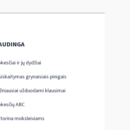
AUDINGA
kesčiai ir jų dydžiai
siskaitymas grynaisiais pinigais
žniausiai užduodami klausimai
kesčių ABC
ktorina moksleiviams