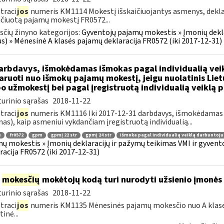
traci
jos
numeris KM1114 Mokestį išskaičiuojantys asmenys, dek
ičiuotą pajamų mokestį FR0572...
čių žinyno kategorijos:
Gyventojų pajamų mokestis » Įmonių dekla
us) » Mėnesinė A klasės pajamų deklaracija FR0572 (iki 2017-12-31)
rbdavys, išmokėdamas išmokas pagal individualią veikl
aruoti nuo išmokų pajamų mokestį, jeigu nuolatinis Lie
o užmokestį bei pagal įregistruotą individualią veiklą 
urinio sąrašas
2018-11-22
traci
jos
numeris KM1116 Iki 2017-12-31 darbdavys, išmokėdamas d
as), kaip asmeniui vykdančiam įregistruotą individualią...
ė
fr0572
gpm
gpmį 22 str
gpmį 24 str
išmoka pagal individualią veiklą darbuotoju
ų mokestis » Įmonių deklaracijų ir pažymų teikimas VMI ir gyvent
racija FR0572 (iki 2017-12-31)
į
mokesčių
mokėtojų kodą turi nurodyti užsienio įmonės f
urinio sąrašas
2018-11-22
traci
jos
numeris KM1135 Mėnesinės pajamų mokesčio nuo A klasė
inė...