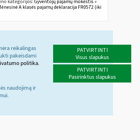
yno kategorijos:
Gyventojų pajamų mokestis »
Mėnesinė A klasės pajamų deklaracija FR0572 (iki
 nėra reikalingas
PATVIRTINTI
aukti pakeisdami
Visus slapukus
ivatumo politika.
PATVIRTINTI
Pasirinktus slapukus
nės naudojimą ir
mui.