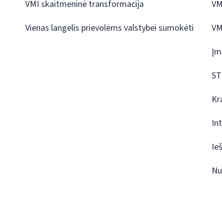
VMI skaitmeninė transformacija
VM
Vienas langelis prievolėms valstybei sumokėti
VM
Įm
ST
Kr
In
Ie
Nu