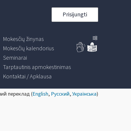
Prisijungti
Mokesčių žinynas
Mokesčių kalendorius
Seminarai
Tarptautinis apmokestinimas
Kontaktai / Apklausa
ний переклад (
English
,
Русский
,
Українська
)