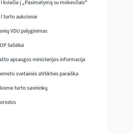
I kviečia į „Pasimatymą su mokesčiais“
I turto aukcionai
onių VDU palyginimas
OP šešėliui
ašto apsaugos ministerijos informacija
terneto svetainės atitikties paraiška
škome turto savininkų
orodos