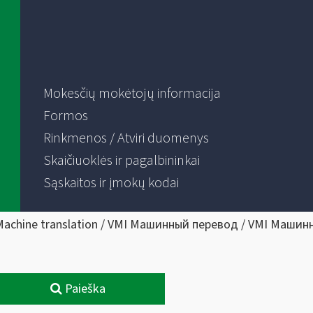
Mokesčių mokėtojų informacija
Formos
Rinkmenos / Atviri duomenys
Skaičiuoklės ir pagalbininkai
Sąskaitos ir įmokų kodai
Machine translation / VMI Машинный перевод / VMI Машин
Paieška