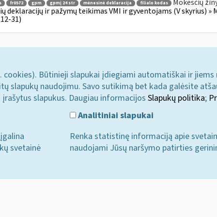
Mokesčių žin
s
fr0572
gpm
gpmį 24 str
mėnesinė deklaracija
filialo kodas
ų deklaracijų ir pažymų teikimas VMI ir gyventojams (V skyrius) » 
12-31)
. cookies). Būtinieji slapukai įdiegiami automatiškai ir jiems
u kitų slapukų naudojimu. Savo sutikimą bet kada galėsite atš
i įrašytus slapukus. Daugiau informacijos
Slapukų politika
;
Pr
Analitiniai slapukai
įgalina
Renka statistinę informaciją apie svetai
ukų svetainė
naudojami Jūsų naršymo patirties gerini