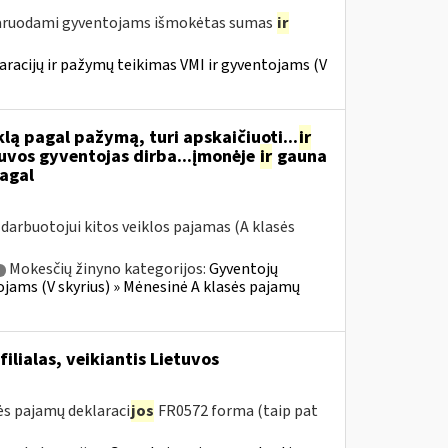
laruodami gyventojams išmokėtas sumas
ir
racijų ir pažymų teikimas VMI ir gyventojams (V
ą pagal pažymą, turi apskaičiuoti...
ir
tuvos gyventojas dirba...įmonėje
ir
gauna
pagal
arbuotojui kitos veiklos pajamas (A klasės
Mokesčių žinyno kategorijos:
Gyventojų
ojams (V skyrius) » Mėnesinė A klasės pajamų
ilialas, veikiantis Lietuvos
s pajamų deklaraci
jos
FR0572 forma (taip pat