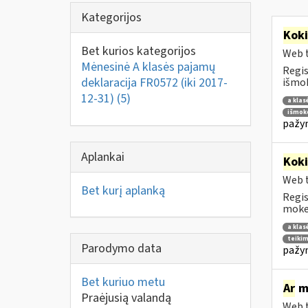
Kategorijos
Kok
Bet kurios kategorijos
Web t
Mėnesinė A klasės pajamų
Regis
deklaracija FR0572 (iki 2017-
išmok
12-31)
(5)
a klas
išmoko
pažym
Aplankai
Kok
Web t
Bet kurį aplanką
Regis
mokes
a klas
teikim
Parodymo data
pažym
Bet kuriuo metu
Ar
mo
Praėjusią valandą
Web t