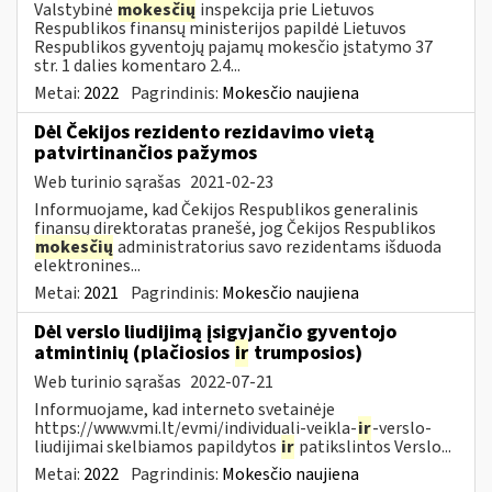
Valstybinė
mokesčių
inspekcija prie Lietuvos
Respublikos finansų ministerijos papildė Lietuvos
Respublikos gyventojų pajamų mokesčio įstatymo 37
str. 1 dalies komentaro 2.4...
Metai:
2022
Pagrindinis:
Mokesčio naujiena
Dėl Čekijos rezidento rezidavimo vietą
patvirtinančios pažymos
Web turinio sąrašas
2021-02-23
Informuojame, kad Čekijos Respublikos generalinis
finansų direktoratas pranešė, jog Čekijos Respublikos
mokesčių
administratorius savo rezidentams išduoda
elektronines...
Metai:
2021
Pagrindinis:
Mokesčio naujiena
Dėl verslo liudijimą įsigyjančio gyventojo
atmintinių (plačiosios
ir
trumposios)
Web turinio sąrašas
2022-07-21
Informuojame, kad interneto svetainėje
https://www.vmi.lt/evmi/individuali-veikla-
ir
-verslo-
liudijimai skelbiamos papildytos
ir
patikslintos Verslo...
Metai:
2022
Pagrindinis:
Mokesčio naujiena