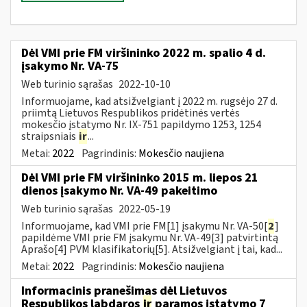
Dėl VMI prie FM viršininko 2022 m. spalio 4 d.
įsakymo Nr. VA-75
Web turinio sąrašas
2022-10-10
Informuojame, kad atsižvelgiant į 2022 m. rugsėjo 27 d.
priimtą Lietuvos Respublikos pridėtinės vertės
mokesčio įstatymo Nr. IX-751 papildymo 1253, 1254
straipsniais
ir
...
Metai:
2022
Pagrindinis:
Mokesčio naujiena
Dėl VMI prie FM viršininko 2015 m. liepos 21
dienos įsakymo Nr. VA-49 pakeitimo
Web turinio sąrašas
2022-05-19
Informuojame, kad VMI prie FM[1] įsakymu Nr. VA-50[
2
]
papildėme VMI prie FM įsakymu Nr. VA-49[3] patvirtintą
Aprašo[4] PVM klasifikatorių[5]. Atsižvelgiant į tai, kad...
Metai:
2022
Pagrindinis:
Mokesčio naujiena
Informacinis pranešimas dėl Lietuvos
Respublikos labdaros
ir
paramos įstatymo 7