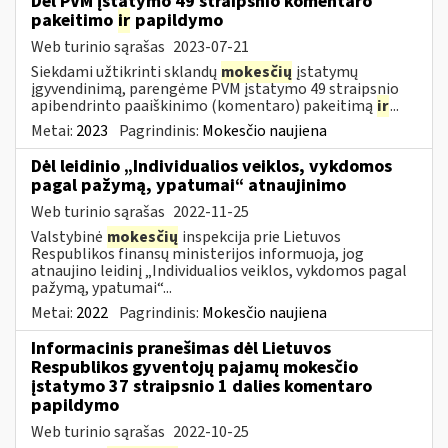
Dėl PVM įstatymo 49 straipsnio komentaro
pakeitimo
ir
papildymo
Web turinio sąrašas
2023-07-21
Siekdami užtikrinti sklandų
mokesčių
įstatymų
įgyvendinimą, parengėme PVM įstatymo 49 straipsnio
apibendrinto paaiškinimo (komentaro) pakeitimą
ir
...
Metai:
2023
Pagrindinis:
Mokesčio naujiena
Dėl leidinio „Individualios veiklos, vykdomos
pagal pažymą, ypatumai“ atnaujinimo
Web turinio sąrašas
2022-11-25
Valstybinė
mokesčių
inspekcija prie Lietuvos
Respublikos finansų ministerijos informuoja, jog
atnaujino leidinį „Individualios veiklos, vykdomos pagal
pažymą, ypatumai“...
Metai:
2022
Pagrindinis:
Mokesčio naujiena
Informacinis pranešimas dėl Lietuvos
Respublikos gyventojų pajamų mokesčio
įstatymo 37 straipsnio 1 dalies komentaro
papildymo
Web turinio sąrašas
2022-10-25