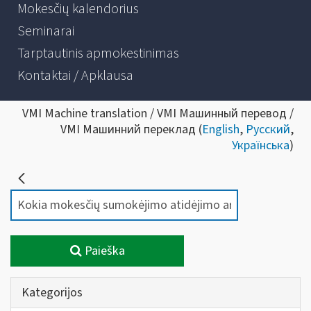
Mokesčių kalendorius
Seminarai
Tarptautinis apmokestinimas
Kontaktai / Apklausa
VMI Machine translation / VMI Машинный перевод /
VMI Машинний переклад (
English
,
Русский
,
Українська
)
Paieška
Kategorijos