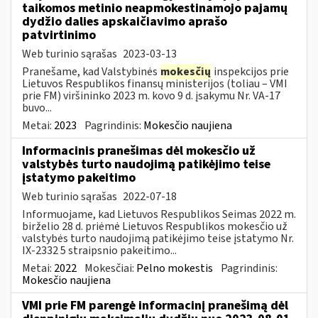
taikomos metinio neapmokestinamojo pajamų
dydžio dalies apskaičiavimo aprašo
patvirtinimo
Web turinio sąrašas
2023-03-13
Pranešame, kad Valstybinės
mokesčių
inspekcijos prie
Lietuvos Respublikos finansų ministerijos (toliau – VMI
prie FM) viršininko 2023 m. kovo 9 d. įsakymu Nr. VA-17
buvo...
Metai:
2023
Pagrindinis:
Mokesčio naujiena
Informacinis pranešimas dėl mokesčio už
valstybės turto naudojimą patikėjimo teise
įstatymo pakeitimo
Web turinio sąrašas
2022-07-18
Informuojame, kad Lietuvos Respublikos Seimas 2022 m.
birželio 28 d. priėmė Lietuvos Respublikos mokesčio už
valstybės turto naudojimą patikėjimo teise įstatymo Nr.
IX-2332 5 straipsnio pakeitimo...
Metai:
2022
Mokesčiai:
Pelno mokestis
Pagrindinis:
Mokesčio naujiena
VMI prie FM parengė informacinį pranešimą dėl