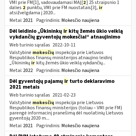
VMI prie FM[1], vadovaudamasi MAĮ[
2
] 25 straipsnio 1
dalies
2
punktu, VMI prie FM nuostatais[3],
ir
atsižvelgdama į 2020...
Metai:
2021
Pagrindinis:
Mokesčio naujiena
Dėl leidinio „Ūkininkų
ir
kitų žemės ūkio veiklą
vykdančių gyventojų mokesčiai“ atnaujinimo
Web turinio sąrašas
2022-10-11
Valstybinė
mokesčių
inspekcija prie Lietuvos
Respublikos finansų ministerijos atnaujino leidinį
„Ūkininkų
ir
kitų žemės ūkio veiklą vykdančių...
Metai:
2022
Pagrindinis:
Mokesčio naujiena
Dėl gyventojų pajamų
ir
turto deklaravimo
2021 metais
Web turinio sąrašas
2021-02-23
Valstybinė
mokesčių
inspekcija prie Lietuvos
Respublikos finansų ministerijos (toliau – VMI prie FM)
parengė informacinį pranešimą dėl nuolatinių Lietuvos
gyventojų 2020 m....
Metai:
2021
Pagrindinis:
Mokesčio naujiena