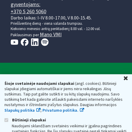
gyventojams:
+370 5 260 5060
Darbo laikas: I-IV 8.00-17.00, V 8.00-15.45.
Prieššventinę dieną - viena valanda trumpiau.
Kiekvieno mėnesio antrą penktadienį 8.00 val. - 12.00 val.
Mano VMI
Paklausimas per
Valstybinė mokesčių inspekcija prie Lietuvos
U
Respublikos finansų ministerijos
Šioje svetainėje naudojami slapukai
(angl. cookies). Būtinieji
slapukai įdiegiami automatiškai ir jiems nėra reikalingas Jūsų
Biudžetinė įstaiga. Juridinio asmens kodas — 188659752,
sutikimas. Taip pat galite sutikti ir su kitų slapukų naudojimu. Savo
adresas: Vasario 16-osios g. 14, 01107 Vilnius, Lietuva, el.paštas:
sutikimą bet kada galėsite atšaukti pakeisdami interneto naršyklės
vmi@vmi.lt
, E. pristatymo dėžutės adresas 188659752
nustatymus ir ištrindami įrašytus slapukus. Daugiau informacijos
Duomenys apie Valstybinę mokesčių inspekciją prie Lietuvos
Slapukų politika
;
Privatumo politika.
Respublikos finansų ministerijos kaupiami ir saugomi Juridinių
asmenų registre
Būtinieji slapukai
Naudojami sklandžiam svetainės veikimui ir įgalina pagrindines
svetainės funkcijas. Be šių slapukų svetainė negali tinkamai veikti.