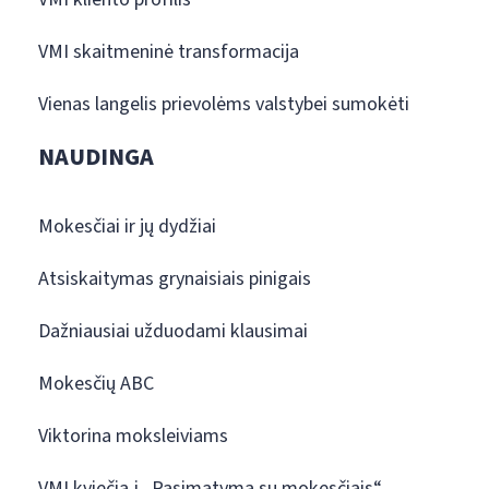
VMI skaitmeninė transformacija
Vienas langelis prievolėms valstybei sumokėti
NAUDINGA
Mokesčiai ir jų dydžiai
Atsiskaitymas grynaisiais pinigais
Dažniausiai užduodami klausimai
Mokesčių ABC
Viktorina moksleiviams
VMI kviečia į „Pasimatymą su mokesčiais“