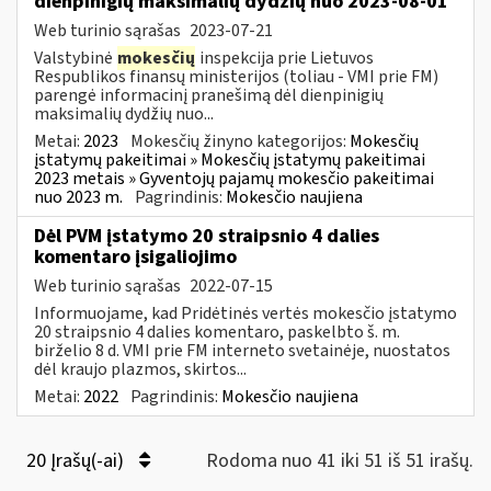
dienpinigių maksimalių dydžių nuo 2023-08-01
Web turinio sąrašas
2023-07-21
Valstybinė
mokesčių
inspekcija prie Lietuvos
Respublikos finansų ministerijos (toliau - VMI prie FM)
parengė informacinį pranešimą dėl dienpinigių
maksimalių dydžių nuo...
Metai:
2023
Mokesčių žinyno kategorijos:
Mokesčių
įstatymų pakeitimai » Mokesčių įstatymų pakeitimai
2023 metais » Gyventojų pajamų mokesčio pakeitimai
nuo 2023 m.
Pagrindinis:
Mokesčio naujiena
Dėl PVM įstatymo 20 straipsnio 4 dalies
komentaro įsigaliojimo
Web turinio sąrašas
2022-07-15
Informuojame, kad Pridėtinės vertės mokesčio įstatymo
20 straipsnio 4 dalies komentaro, paskelbto š. m.
birželio 8 d. VMI prie FM interneto svetainėje, nuostatos
dėl kraujo plazmos, skirtos...
Metai:
2022
Pagrindinis:
Mokesčio naujiena
20 Įrašų(-ai)
Rodoma nuo 41 iki 51 iš 51 irašų.