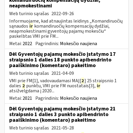
komandiruočių kompensacijų dydžiai,
neapmokestinami
Web turinio sąrašas
2022-09-26
Informuojame, kad atnaujintas leidinys „Komandiruočių
sąnaudos
ir
komandiruočių kompensacijų dydžiai,
neapmokestinami gyventojų pajamų mokesčiu“
paskelbtas VMI prie FM...
Metai:
2022
Pagrindinis:
Mokesčio naujiena
Dėl Gyventojų pajamų mokesčio įstatymo 17
straipsnio 1 dalies 18 punkto apibendrinto
paaiškinimo (komentaro) pakeitimo
Web turinio sąrašas
2021-04-09
VMI prie FM[1], vadovaudamasi MAĮ[
2
] 25 straipsnio 1
dalies
2
punktu, VMI prie FM nuostatais[3],
ir
atsižvelgdama į 2020...
Metai:
2021
Pagrindinis:
Mokesčio naujiena
Dėl Gyventojų pajamų mokesčio įstatymo 21
straipsnio 1 dalies 3 punkto apibendrinto
paaiškinimo (komentaro) pakeitimo
Web turinio sąrašas
2021-05-28