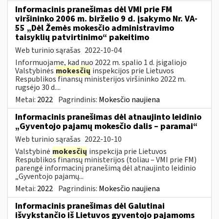
Informacinis pranešimas dėl VMI prie FM
viršininko 2006 m. birželio 9 d. įsakymo Nr. VA-
55 „Dėl Žemės mokesčio administravimo
taisyklių patvirtinimo“ pakeitimo
Web turinio sąrašas
2022-10-04
Informuojame, kad nuo 2022 m. spalio 1 d. įsigaliojo
Valstybinės
mokesčių
inspekcijos prie Lietuvos
Respublikos finansų ministerijos viršininko 2022 m.
rugsėjo 30 d....
Metai:
2022
Pagrindinis:
Mokesčio naujiena
Informacinis pranešimas dėl atnaujinto leidinio
„Gyventojo pajamų mokesčio dalis – paramai“
Web turinio sąrašas
2022-10-10
Valstybinė
mokesčių
inspekcija prie Lietuvos
Respublikos finansų ministerijos (toliau – VMI prie FM)
parengė informacinį pranešimą dėl atnaujinto leidinio
„Gyventojo pajamų...
Metai:
2022
Pagrindinis:
Mokesčio naujiena
Informacinis pranešimas dėl Galutinai
išvykstančio iš Lietuvos gyventojo pajamoms