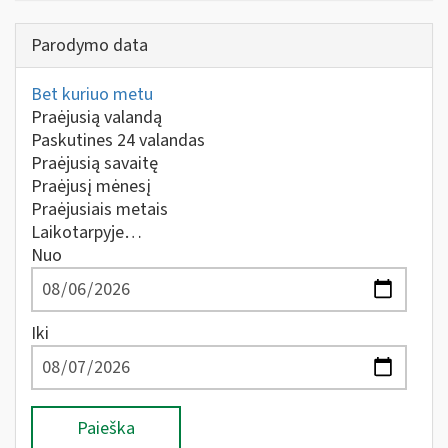
Parodymo data
Bet kuriuo metu
Praėjusią valandą
Paskutines 24 valandas
Praėjusią savaitę
Praėjusį mėnesį
Praėjusiais metais
Laikotarpyje…
Nuo
Iki
Paieška