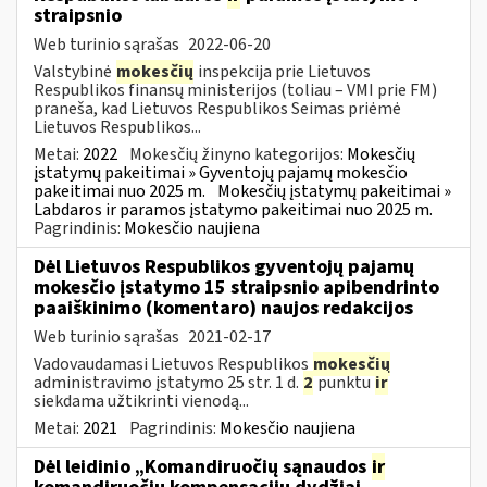
straipsnio
Web turinio sąrašas
2022-06-20
Valstybinė
mokesčių
inspekcija prie Lietuvos
Respublikos finansų ministerijos (toliau – VMI prie FM)
praneša, kad Lietuvos Respublikos Seimas priėmė
Lietuvos Respublikos...
Metai:
2022
Mokesčių žinyno kategorijos:
Mokesčių
įstatymų pakeitimai » Gyventojų pajamų mokesčio
pakeitimai nuo 2025 m.
Mokesčių įstatymų pakeitimai »
Labdaros ir paramos įstatymo pakeitimai nuo 2025 m.
Pagrindinis:
Mokesčio naujiena
Dėl Lietuvos Respublikos gyventojų pajamų
mokesčio įstatymo 15 straipsnio apibendrinto
paaiškinimo (komentaro) naujos redakcijos
Web turinio sąrašas
2021-02-17
Vadovaudamasi Lietuvos Respublikos
mokesčių
administravimo įstatymo 25 str. 1 d.
2
punktu
ir
siekdama užtikrinti vienodą...
Metai:
2021
Pagrindinis:
Mokesčio naujiena
Dėl leidinio „Komandiruočių sąnaudos
ir