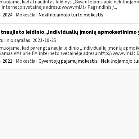
muojame, kad atnaujintas leidinys „Gyventojams apie nekilnojamoj
 interneto svetainėje adresu: www.vmi.lt/ Pagrindinis /...
:
2024
Mokesčiai:
Nekilnojamojo turto mokestis
atnaujinto leidinio „Individualių įmonių apmokestinimo
urinio sąrašas
2021-10-25
muojame, kad parengta nauja leidinio „Individualių įmonių apmokes
iamas VMI prie FM interneto svetainėje adresu http://www.vmi.lt D
:
2021
Mokesčiai:
Gyventojų pajamų mokestis
Nekilnojamojo tu