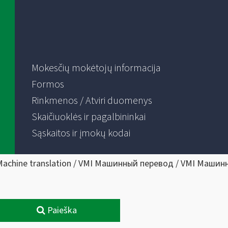
Mokesčių mokėtojų informacija
Formos
Rinkmenos / Atviri duomenys
Skaičiuoklės ir pagalbininkai
Sąskaitos ir įmokų kodai
Machine translation / VMI Машинный перевод / VMI Машин
Paieška