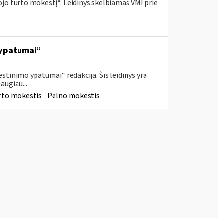
o turto mokestį“. Leidinys skelbiamas VMI prie
 ypatumai“
tinimo ypatumai“ redakcija. Šis leidinys yra
augiau...
rto mokestis
Pelno mokestis