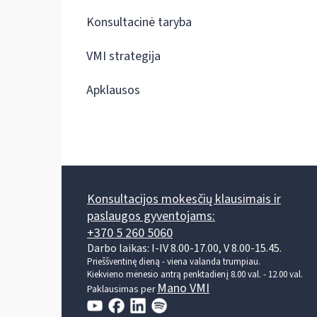
Konsultacinė taryba
VMI strategija
Apklausos
Konsultacijos mokesčių klausimais ir
paslaugos gyventojams:
+370 5 260 5060
Darbo laikas: I-IV 8.00-17.00, V 8.00-15.45.
Prieššventinę dieną - viena valanda trumpiau.
Kiekvieno mėnesio antrą penktadienį 8.00 val. - 12.00 val.
Mano VMI
Paklausimas per