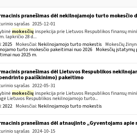
rmacinis pranešimas dėl nekilnojamojo turto mokesčio 
urinio sąrašas
2025-12-01
ybinė
mokesčių
inspekcija prie Lietuvos Respublikos finansų mini
. lapkričio 28 d....
:
2025
Mokesčiai:
Nekilnojamojo turto mokestis
Mokesčių žinyn
nojamo turto mokesčio pakeitimai nuo 2026
Mokesčių įstatymų 
timai nuo 2025 m.
rmacinis pranešimas dėl Lietuvos Respublikos nekilnoj
bendrinto paaiškinimo) pakeitimo
urinio sąrašas
2022-05-31
ybinė
mokesčių
inspekcija prie Lietuvos Respublikos finansų minis
gė Lietuvos Respublikos nekilnojamojo turto...
:
2022
Mokesčiai:
Nekilnojamojo turto mokestis
rmacinis pranešimas dėl atnaujinto „Gyventojams apie n
urinio sąrašas
2024-10-15