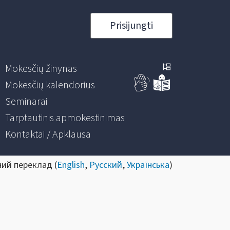
Prisijungti
Mokesčių žinynas
Mokesčių kalendorius
Seminarai
Tarptautinis apmokestinimas
Kontaktai / Apklausa
ний переклад (
English
,
Русский
,
Українська
)