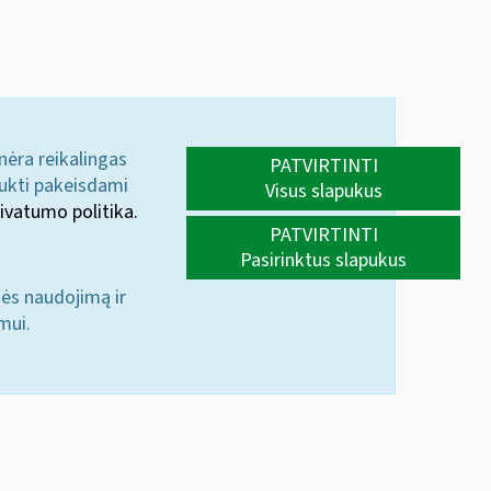
 nėra reikalingas
PATVIRTINTI
aukti pakeisdami
Visus slapukus
ivatumo politika.
PATVIRTINTI
Pasirinktus slapukus
nės naudojimą ir
mui.