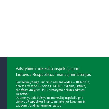
Valstybinė mokesčių inspekcija prie
Lietuvos Respublikos finansų ministerijos
Biudžetinė įstaiga. Juridinio asmens kodas — 188659752,
adresas: Vasario 16-osios g. 14, 01107 Vilnius, Lietuva,
el.paštas:
vmi@vmi.lt
, E. pristatymo dėžutės adresas
188659752
Duomenys apie Valstybinę mokesčių inspekciją prie
Lietuvos Respublikos finansų ministerijos kaupiami ir
saugomi Juridinių asmenų registre