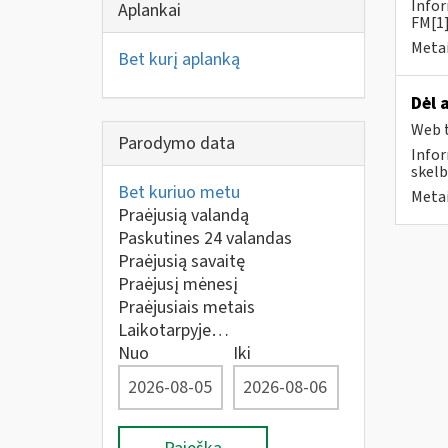
Infor
Aplankai
FM[1]
Metai
Bet kurį aplanką
Dėl 
Web t
Parodymo data
Infor
skelb
Bet kuriuo metu
Metai
Praėjusią valandą
Paskutines 24 valandas
Praėjusią savaitę
Praėjusį mėnesį
Praėjusiais metais
Laikotarpyje…
Nuo
Iki