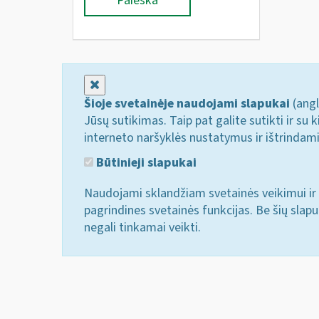
Paieška
Uždaryti
Šioje svetainėje naudojami slapukai
(angl
Jūsų sutikimas. Taip pat galite sutikti ir s
interneto naršyklės nustatymus ir ištrindam
Būtinieji slapukai
Naudojami sklandžiam svetainės veikimui ir 
pagrindines svetainės funkcijas. Be šių slap
negali tinkamai veikti.