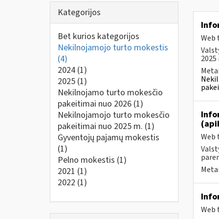
Kategorijos
Info
Bet kurios kategorijos
Web t
Nekilnojamojo turto mokestis
Valst
(4)
2025 m
2024
(1)
Metai
Nekil
2025
(1)
pakei
Nekilnojamo turto mokesčio
pakeitimai nuo 2026
(1)
Info
Nekilnojamojo turto mokesčio
(api
pakeitimai nuo 2025 m.
(1)
Gyventojų pajamų mokestis
Web t
(1)
Valst
paren
Pelno mokestis
(1)
Metai
2021
(1)
2022
(1)
Info
Web t