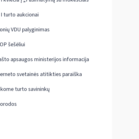
I turto aukcionai
onių VDU palyginimas
OP šešėliui
ašto apsaugos ministerijos informacija
terneto svetainės atitikties paraiška
škome turto savininkų
orodos