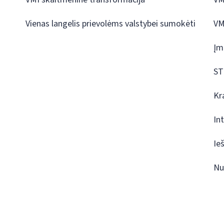
Vienas langelis prievolėms valstybei sumokėti
VM
Įm
ST
Kr
In
Ie
Nu