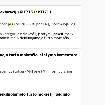
deklaracijų KIT715
ir
KIT711
steri
jos
(toliau — VMI prie FM), informuoja, jog
o kategorijos:
Mokesčių įstatymų pakeitimai »
pakeitimai » Nekilnojamojo turto mokesčio
amojo turto mokesčio įstatymo komentaro
terijos (toliau – VMI prie FM) informuoja, jog
ekilnojamojo turto mokestį“ leidinio