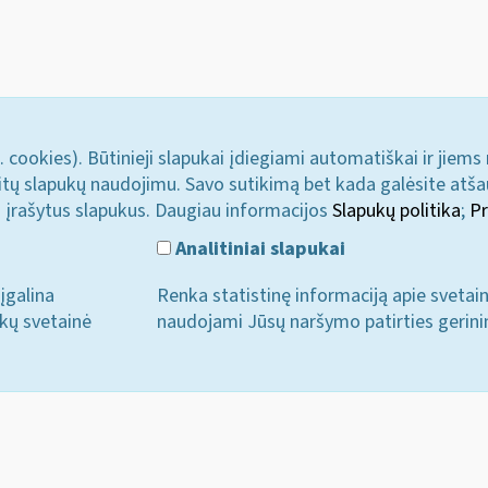
. cookies). Būtinieji slapukai įdiegiami automatiškai ir jiems
u kitų slapukų naudojimu. Savo sutikimą bet kada galėsite atš
i įrašytus slapukus. Daugiau informacijos
Slapukų politika
;
Pr
Analitiniai slapukai
įgalina
Renka statistinę informaciją apie svetai
ukų svetainė
naudojami Jūsų naršymo patirties gerini