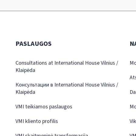
PASLAUGOS
N
Consultations at International House Vilnius /
Mo
Klaipėda
At
Консультации в International House Vilnius /
Klaipėda
Da
VMI teikiamos paslaugos
Mo
VMI kliento profilis
Vi
VMI skaitmeninė transformacija
VM