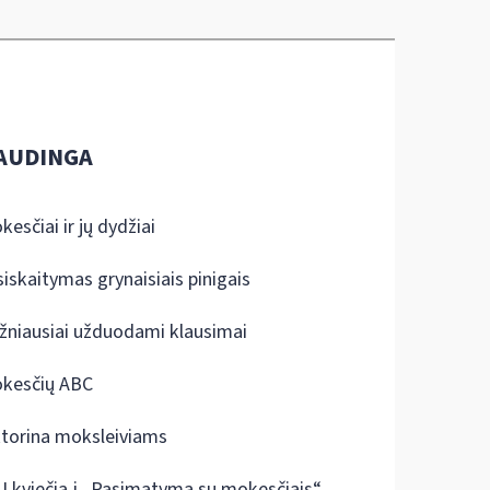
AUDINGA
kesčiai ir jų dydžiai
siskaitymas grynaisiais pinigais
žniausiai užduodami klausimai
kesčių ABC
ktorina moksleiviams
I kviečia į „Pasimatymą su mokesčiais“