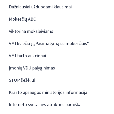
Dažniausiai užduodami klausimai
Mokesčių ABC
Viktorina moksleiviams
VMI kviečia į „Pasimatymą su mokesčiais“
VMI turto aukcionai
Įmonių VDU palyginimas
STOP šešėliui
Krašto apsaugos ministerijos informacija
Interneto svetainės atitikties paraiška