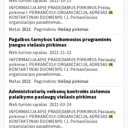
Web turinio sąrašas
2021-10-13
INFORMACIJA APIE PRADEDAMUS PIRKIMUS Prekių
pirkimai I. PERKANČIOJI ORGANIZACIJA, ADRESAS
IR
KONTAKTINIAI DUOMENYS: I.1. Perkančiosios
organizacijos pavadinimas...
Metai:
2021
Pagrindinis:
Viešieji pirkimai
Pagalbos tarnybos taikomosios programinės
įrangos viešasis pirkimas
Web turinio sąrašas
2021-11-22
INFORMACIJA APIE PRADEDAMUS PIRKIMUS Paslaugų
pirkimai I. PERKANČIOJI ORGANIZACIJA, ADRESAS
IR
KONTAKTINIAI DUOMENYS: I.1. Perkančiosios
organizacijos pavadinimas...
Metai:
2021
Pagrindinis:
Viešieji pirkimai
Administratorių veiksmų kontrolės sistemos
palaikymo paslaugų viešasis pirkimas
Web turinio sąrašas
2021-03-24
INFORMACIJA APIE PRADEDAMUS PIRKIMUS Paslaugų
pirkimai I. PERKANČIOJI ORGANIZACIJA, ADRESAS
IR
KONTAKTINIAI DUOMENYS: I.1. Perkančiosios
organizacijos pavadinimas...