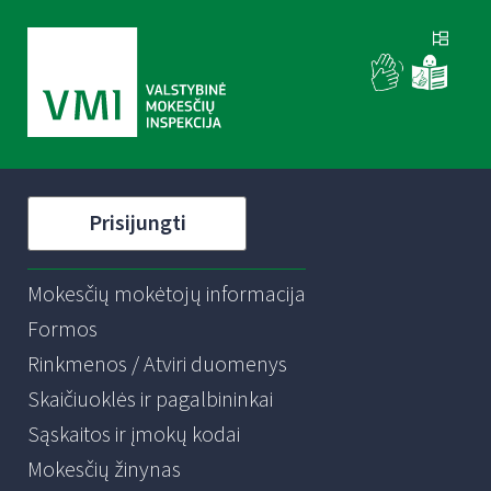
Prisijungti
Mokesčių mokėtojų informacija
Formos
Rinkmenos / Atviri duomenys
Skaičiuoklės ir pagalbininkai
Sąskaitos ir įmokų kodai
Mokesčių žinynas