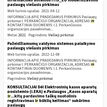
informacinės sistemos ITIS_EU modernizavimo
paslaugų viešasis pirkimas
Web turinio sąrašas
2021-04-12
INFORMACIJA APIE PRADEDAMUS PIRKIMUS Paslaugų
pirkimai I. PERKANČIOJI ORGANIZACIJA, ADRESAS
IR
KONTAKTINIAI DUOMENYS: I.1. Perkančiosios
organizacijos pavadinimas...
Metai:
2021
Pagrindinis:
Viešieji pirkimai
Pažeidžiamumų valdymo sistemos palaikymo
paslaugų viešasis pirkimas
Web turinio sąrašas
2022-12-08
INFORMACIJA APIE PRADEDAMUS PIRKIMUS Paslaugų
pirkimai I. PERKANČIOJI ORGANIZACIJA, ADRESAS
IR
KONTAKTINIAI DUOMENYS: I.1. Perkančiosios
organizacijos pavadinimas...
Pagrindinis:
Viešieji pirkimai
KONSULTACIJAI Dėl Elektroninių kasos aparatų
posistemio (i.EKA) e.Paslaugos „Kasos aparatų
ir
...kitų pardavimo taškų nuotolinis
registravimas
ir
būklių keitimas“ sukūrimo
paslaugų