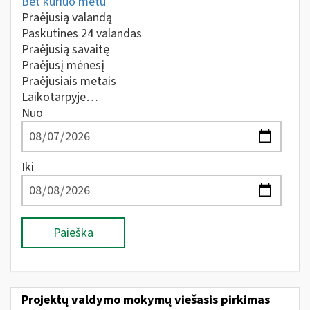
Bet kuriuo metu
Praėjusią valandą
Paskutines 24 valandas
Praėjusią savaitę
Praėjusį mėnesį
Praėjusiais metais
Laikotarpyje…
Nuo
Iki
Paieška
Projektų valdymo mokymų viešasis pirkimas