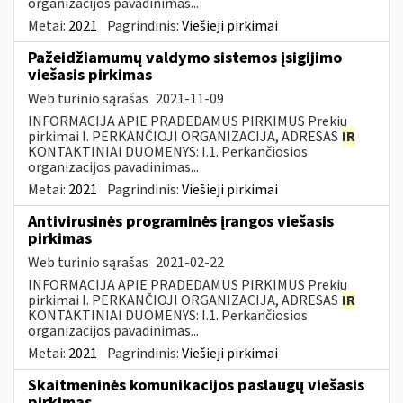
organizacijos pavadinimas...
Metai:
2021
Pagrindinis:
Viešieji pirkimai
Pažeidžiamumų valdymo sistemos įsigijimo
viešasis pirkimas
Web turinio sąrašas
2021-11-09
INFORMACIJA APIE PRADEDAMUS PIRKIMUS Prekių
pirkimai I. PERKANČIOJI ORGANIZACIJA, ADRESAS
IR
KONTAKTINIAI DUOMENYS: I.1. Perkančiosios
organizacijos pavadinimas...
Metai:
2021
Pagrindinis:
Viešieji pirkimai
Antivirusinės programinės įrangos viešasis
pirkimas
Web turinio sąrašas
2021-02-22
INFORMACIJA APIE PRADEDAMUS PIRKIMUS Prekių
pirkimai I. PERKANČIOJI ORGANIZACIJA, ADRESAS
IR
KONTAKTINIAI DUOMENYS: I.1. Perkančiosios
organizacijos pavadinimas...
Metai:
2021
Pagrindinis:
Viešieji pirkimai
Skaitmeninės komunikacijos paslaugų viešasis
pirkimas