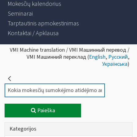
Mokesčių kalendorius
Seminarai
Tarptautinis apmokestinimas
Kontaktai / Apklausa
VMI Machine translation / VMI Машинный перевод /
VMI Машинний переклад (
English
,
Русский
,
Українська
)
Paieška
Kategorijos