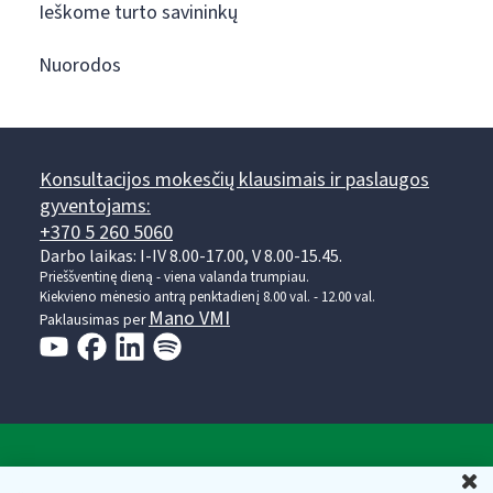
Ieškome turto savininkų
Nuorodos
Konsultacijos mokesčių klausimais ir paslaugos
gyventojams:
+370 5 260 5060
Darbo laikas: I-IV 8.00-17.00, V 8.00-15.45.
Prieššventinę dieną - viena valanda trumpiau.
Kiekvieno mėnesio antrą penktadienį 8.00 val. - 12.00 val.
Mano VMI
Paklausimas per
Valstybinė mokesčių inspekcija prie Lietuvos
U