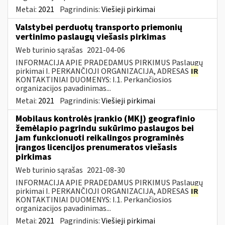
Metai:
2021
Pagrindinis:
Viešieji pirkimai
Valstybei perduotų transporto priemonių
vertinimo paslaugų viešasis pirkimas
Web turinio sąrašas
2021-04-06
INFORMACIJA APIE PRADEDAMUS PIRKIMUS Paslaugų
pirkimai I. PERKANČIOJI ORGANIZACIJA, ADRESAS
IR
KONTAKTINIAI DUOMENYS: I.1. Perkančiosios
organizacijos pavadinimas...
Metai:
2021
Pagrindinis:
Viešieji pirkimai
Mobilaus kontrolės įrankio (MKĮ) geografinio
žemėlapio pagrindu sukūrimo paslaugos bei
jam funkcionuoti reikalingos programinės
įrangos licencijos prenumeratos viešasis
pirkimas
Web turinio sąrašas
2021-08-30
INFORMACIJA APIE PRADEDAMUS PIRKIMUS Paslaugų
pirkimai I. PERKANČIOJI ORGANIZACIJA, ADRESAS
IR
KONTAKTINIAI DUOMENYS: I.1. Perkančiosios
organizacijos pavadinimas...
Metai:
2021
Pagrindinis:
Viešieji pirkimai