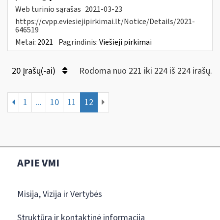
Web turinio sąrašas
2021-03-23
https://cvpp.eviesiejipirkimai.lt/Notice/Details/2021-
646519
Metai:
2021
Pagrindinis:
Viešieji pirkimai
20 Įrašų(-ai)
Rodoma nuo 221 iki 224 iš 224 irašų.
1
...
10
11
12
APIE VMI
Misija, Vizija ir Vertybės
Struktūra ir kontaktinė informacija