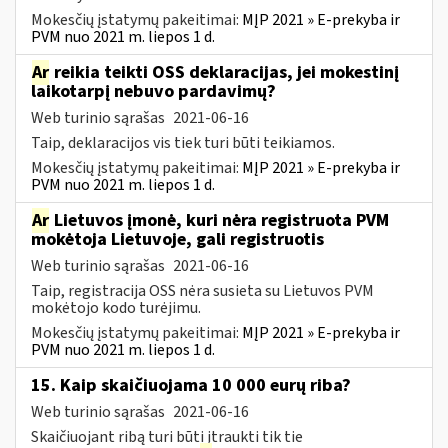
Mokesčių įstatymų pakeitimai:
MĮP 2021 » E-prekyba ir
PVM nuo 2021 m. liepos 1 d.
Ar
reikia teikti OSS deklaracijas, jei mokestinį
laikotarpį nebuvo pardavimų?
Web turinio sąrašas
2021-06-16
Taip, deklaracijos vis tiek turi būti teikiamos.
Mokesčių įstatymų pakeitimai:
MĮP 2021 » E-prekyba ir
PVM nuo 2021 m. liepos 1 d.
Ar
Lietuvos įmonė, kuri nėra registruota PVM
mokėtoja Lietuvoje, gali registruotis
Web turinio sąrašas
2021-06-16
Taip, registracija OSS nėra susieta su Lietuvos PVM
mokėtojo kodo turėjimu.
Mokesčių įstatymų pakeitimai:
MĮP 2021 » E-prekyba ir
PVM nuo 2021 m. liepos 1 d.
15. Kaip skaičiuojama 10 000 eurų riba?
Web turinio sąrašas
2021-06-16
Skaičiuojant ribą turi būti įtraukti tik tie