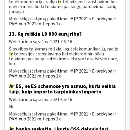
telekomunikacijų, radijo
ir
televizijos transliavimo bei
elektroniniu būdu teikiamų paslaugų pardavimai, kurių
pirkėjai...
Mokesčių įstatymų pakeitimai:
MĮP 2021 » E-prekyba ir
PVM nuo 2021 m. liepos 1 d.
13. Ką reiškia 10 000 eurų riba?
Web turinio sąrašas
2021-06-16
Šios ribos taikymas reiškia, jog telekomunikacijų, radijo
ir
televizijos transliavimo bei elektroniniu būdu
teikiamų paslaugų suteikimo vieta yra ta valstybė narė,
kur...
Mokesčių įstatymų pakeitimai:
MĮP 2021 » E-prekyba ir
PVM nuo 2021 m. liepos 1 d.
Ar
ES, ne ES schemose yra asmuo, kuris veikia
taip, kaip importo tarpininkas Importo
Web turinio sąrašas
2021-06-16
Ne.
Mokesčių įstatymų pakeitimai:
MĮP 2021 » E-prekyba ir
PVM nuo 2021 m. liepos 1 d.
Ar
banko sąskaita, į kurią OSS dalyvis turi