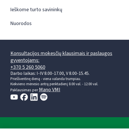
Ieškome turto savininkų
Nuorodos
Konsultacijos mokesčių klausimais ir paslaugos
gyventojams:
+370 5 260 5060
Darbo laikas: I-IV 8.00-17.00, V 8.00-15.45.
Prieššventinę dieną - viena valanda trumpiau.
Kiekvieno mėnesio antrą penktadienį 8.00 val. - 12.00 val.
Mano VMI
Paklausimas per