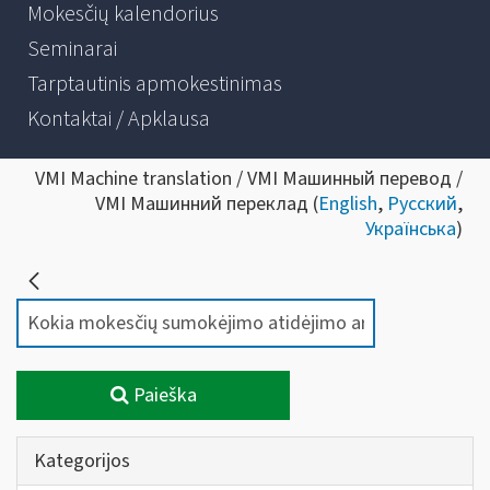
Mokesčių kalendorius
Seminarai
Tarptautinis apmokestinimas
Kontaktai / Apklausa
VMI Machine translation / VMI Машинный перевод /
VMI Машинний переклад (
English
,
Русский
,
Українська
)
Paieška
Kategorijos