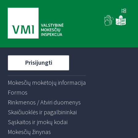
Prisijungti
Mokesčių mokėtojų informacija
Formos
Rinkmenos / Atviri duomenys
Skaičiuoklės ir pagalbininkai
Sąskaitos ir įmokų kodai
Mokesčių žinynas