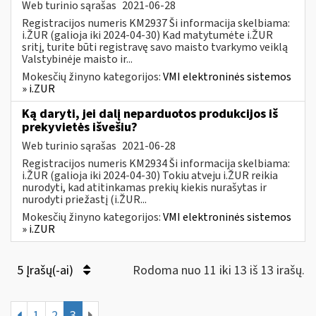
Web turinio sąrašas
2021-06-28
Registracijos numeris KM2937 Ši informacija skelbiama:
i.ŽUR (galioja iki 2024-04-30) Kad matytumėte i.ŽUR
sritį, turite būti registravę savo maisto tvarkymo veiklą
Valstybinėje maisto ir...
Mokesčių žinyno kategorijos:
VMI elektroninės sistemos
» i.ZUR
Ką daryti, jei dalį neparduotos produkcijos iš
prekyvietės išvešiu?
Web turinio sąrašas
2021-06-28
Registracijos numeris KM2934 Ši informacija skelbiama:
i.ŽUR (galioja iki 2024-04-30) Tokiu atveju i.ŽUR reikia
nurodyti, kad atitinkamas prekių kiekis nurašytas ir
nurodyti priežastį (i.ŽUR...
Mokesčių žinyno kategorijos:
VMI elektroninės sistemos
» i.ZUR
5 Įrašų(-ai)
Rodoma nuo 11 iki 13 iš 13 irašų.
1
2
3