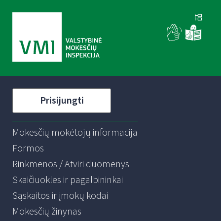
Prisijungti
Mokesčių mokėtojų informacija
Formos
Rinkmenos / Atviri duomenys
Skaičiuoklės ir pagalbininkai
Sąskaitos ir įmokų kodai
Mokesčių žinynas