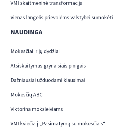
VMI skaitmeninė transformacija
Vienas langelis prievolėms valstybei sumokėti
NAUDINGA
Mokesčiai ir jų dydžiai
Atsiskaitymas grynaisiais pinigais
Dažniausiai užduodami klausimai
Mokesčių ABC
Viktorina moksleiviams
VMI kviečia į „Pasimatymą su mokesčiais“