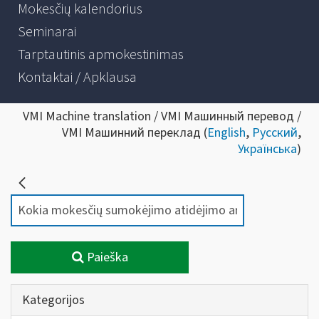
Mokesčių kalendorius
Seminarai
Tarptautinis apmokestinimas
Kontaktai / Apklausa
VMI Machine translation / VMI Машинный перевод /
VMI Машинний переклад (
English
,
Русский
,
Українська
)
Paieška
Kategorijos