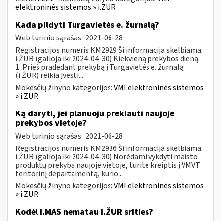
elektroninės sistemos » i.ZUR
Kada pildyti Turgavietės e. žurnalą?
Web turinio sąrašas
2021-06-28
Registracijos numeris KM2929 Ši informacija skelbiama:
i.ŽUR (galioja iki 2024-04-30) Kiekvieną prekybos dieną.
1. Prieš pradedant prekybą į Turgavietės e. žurnalą
(i.ŽUR) reikia įvesti...
Mokesčių žinyno kategorijos:
VMI elektroninės sistemos
» i.ZUR
Ką daryti, jei planuoju prekiauti naujoje
prekybos vietoje?
Web turinio sąrašas
2021-06-28
Registracijos numeris KM2936 Ši informacija skelbiama:
i.ŽUR (galioja iki 2024-04-30) Norėdami vykdyti maisto
produktų prekyba naujoje vietoje, turite kreiptis į VMVT
teritorinį departamentą, kurio...
Mokesčių žinyno kategorijos:
VMI elektroninės sistemos
» i.ZUR
Kodėl i.MAS nematau i.ŽUR srities?