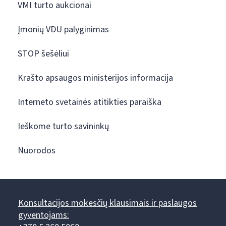
VMI turto aukcionai
Įmonių VDU palyginimas
STOP šešėliui
Krašto apsaugos ministerijos informacija
Interneto svetainės atitikties paraiška
Ieškome turto savininkų
Nuorodos
Konsultacijos mokesčių klausimais ir paslaugos
gyventojams: