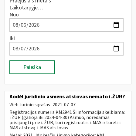
Praėjusiais metais
Laikotarpyje…
Nuo
Iki
Paieška
Kodėl juridinio asmens atstovas nemato i.ŽUR?
Web turinio sąrašas
2021-07-07
Registracijos numeris KM2941 Ši informacija skelbiama:
i.ŽUR (galioja iki 2024-04-30) Asmuo, norėdamas
prisijungti prie i. ŽUR, turi registruotis i. MAS ir turėti i.
MAS atstovą. i. MAS atstovas...
Metai:
2021
Mokesčių žinyno kategorijos:
VMI