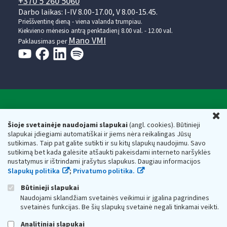
+370 5 260 5060
Darbo laikas: I-IV 8.00-17.00, V 8.00-15.45.
Prieššventinę dieną - viena valanda trumpiau.
Kiekvieno mėnesio antrą penktadienį 8.00 val. - 12.00 val.
Mano VMI
Paklausimas per
Valstybinė mokesčių inspekcija prie Lietuvos
U
Respublikos finansų ministerijos
Šioje svetainėje naudojami slapukai
(angl. cookies). Būtinieji
slapukai įdiegiami automatiškai ir jiems nėra reikalingas Jūsų
Biudžetinė įstaiga. Juridinio asmens kodas — 188659752,
sutikimas. Taip pat galite sutikti ir su kitų slapukų naudojimu. Savo
adresas: Vasario 16-osios g. 14, 01107 Vilnius, Lietuva, el.paštas:
sutikimą bet kada galėsite atšaukti pakeisdami interneto naršyklės
vmi@vmi.lt
, E. pristatymo dėžutės adresas 188659752
nustatymus ir ištrindami įrašytus slapukus. Daugiau informacijos
Duomenys apie Valstybinę mokesčių inspekciją prie Lietuvos
Slapukų politika
;
Privatumo politika.
Respublikos finansų ministerijos kaupiami ir saugomi Juridinių
asmenų registre
Būtinieji slapukai
Naudojami sklandžiam svetainės veikimui ir įgalina pagrindines
svetainės funkcijas. Be šių slapukų svetainė negali tinkamai veikti.
Analitiniai slapukai