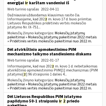
energijai
ir
karštam vandeniui iš
Web turinio sąrašas
2022-04-11
Dažniausiai užduodamus klausimus rasite čia.
Informuojame, kad 202
2
m. kovo 17 d. buvo priimtas
Lietuvos Respublikos pridėtinės vertės mokesčio
įstatymo Nr. IX-751...
Mokesčių žinyno kategorijos:
Mokesčių įstatymų
pakeitimai » Mokesčių įstatymų pakeitimai 2022 metais
» Pridėtinės vertės mokesčio pakeitimai nuo 2022 m.
Dėl atvirkštinio apmokestinimo PVM
mechanizmo taikymo standiesiems diskams
Web turinio sąrašas
2022-01-17
Informuojame, kad nuo 202
2
m. kovo 1 d. nebetaikomas
atvirkštinio apmokestinimo PVM[1] mechanizmas (PVM
įstatymo[
2
] 96 straipsnio 1 dalies 4...
Mokesčių žinyno kategorijos:
Mokesčių įstatymų
pakeitimai » Mokesčių įstatymų pakeitimai 2022 metais
» Pridėtinės vertės mokesčio pakeitimai nuo 2022 m.
Dėl Lietuvos Respublikos PVM įstatymo
papildymo 50-1 straipsniu
ir
2
priedo
pakeitimo