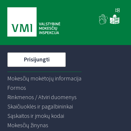
Prisijungti
Mokesčių mokėtojų informacija
Formos
Rinkmenos / Atviri duomenys
Skaičiuoklės ir pagalbininkai
Sąskaitos ir įmokų kodai
Mokesčių žinynas