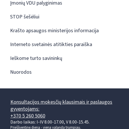
Įmonių VDU palyginimas
STOP šešėliui
Krašto apsaugos ministerijos informacija
Interneto svetainės atitikties paraiška
Ieškome turto savininkų
Nuorodos
Konsultacijos mokesčių klausimais ir paslaugos
gyventojams:
+370 5 260 5060
Darbo laikas: I-IV 8.00-17.00, V 8.00-15.45.
Prieššventinę dieną - viena valanda trumpiau.