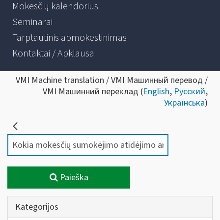
Mokesčių kalendorius
Seminarai
Tarptautinis apmokestinimas
Kontaktai / Apklausa
VMI Machine translation / VMI Машинный перевод /
VMI Машинний переклад (
English
,
Русский
,
Українська
)
Paieška
Kategorijos