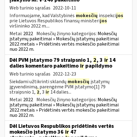
Web turinio sąrašas
2022-10-11
Informuojame, kad Valstybinės
mokesčių
inspekci
jos
prie Lietuvos Respublikos finansų ministeri
jos
viršininko 2022 m....
Metai:
2022
Mokesčių žinyno kategorijos:
Mokesčių
įstatymų pakeitimai » Mokesčių įstatymų pakeitimai
2022 metais » Pridėtinės vertės mokesčio pakeitimai
nuo 2022 m.
Dėl PVM įstatymo 79 straipsnio 1,
2
, 3
ir
14
dalies komentaro pakeitimo
ir
papildymo
Web turinio sąrašas
2022-12-23
Siekdami užtikrinti sklandų
mokesčių
įstatymų
įgyvendinimą, parengėme PVM įstatymo[1] 79
straipsnio 1,
2
, 3
ir
14 dalies...
Metai:
2022
Mokesčių žinyno kategorijos:
Mokesčių
įstatymų pakeitimai » Mokesčių įstatymų pakeitimai
2022 metais » Pridėtinės vertės mokesčio pakeitimai
nuo 2022 m.
Dėl Lietuvos Respublikos pridėtinės vertės
mokesčio įstatymo 36
ir
47