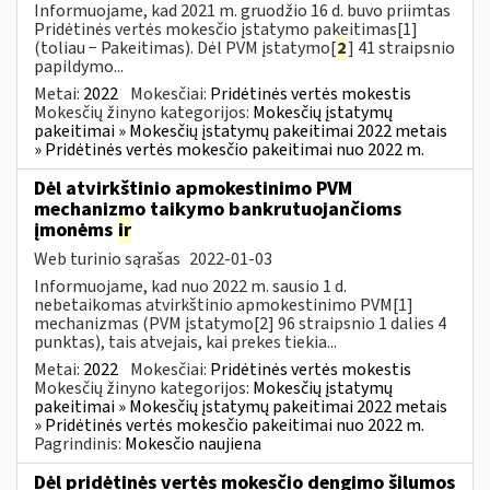
Informuojame, kad 2021 m. gruodžio 16 d. buvo priimtas
Pridėtinės vertės mokesčio įstatymo pakeitimas[1]
(toliau − Pakeitimas). Dėl PVM įstatymo[
2
] 41 straipsnio
papildymo...
Metai:
2022
Mokesčiai:
Pridėtinės vertės mokestis
Mokesčių žinyno kategorijos:
Mokesčių įstatymų
pakeitimai » Mokesčių įstatymų pakeitimai 2022 metais
» Pridėtinės vertės mokesčio pakeitimai nuo 2022 m.
Dėl atvirkštinio apmokestinimo PVM
mechanizmo taikymo bankrutuojančioms
įmonėms
ir
Web turinio sąrašas
2022-01-03
Informuojame, kad nuo 2022 m. sausio 1 d.
nebetaikomas atvirkštinio apmokestinimo PVM[1]
mechanizmas (PVM įstatymo[2] 96 straipsnio 1 dalies 4
punktas), tais atvejais, kai prekes tiekia...
Metai:
2022
Mokesčiai:
Pridėtinės vertės mokestis
Mokesčių žinyno kategorijos:
Mokesčių įstatymų
pakeitimai » Mokesčių įstatymų pakeitimai 2022 metais
» Pridėtinės vertės mokesčio pakeitimai nuo 2022 m.
Pagrindinis:
Mokesčio naujiena
Dėl pridėtinės vertės mokesčio dengimo šilumos