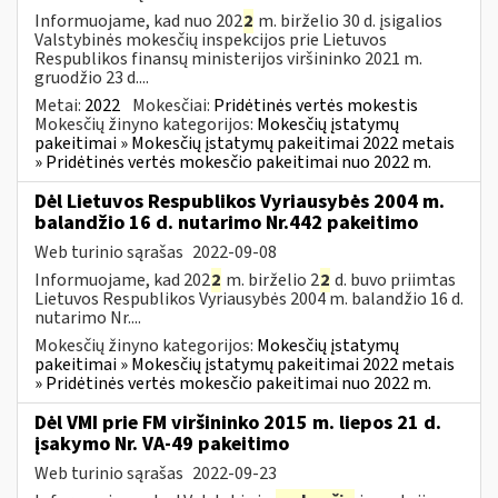
Informuojame, kad nuo 202
2
m. birželio 30 d. įsigalios
Valstybinės mokesčių inspekcijos prie Lietuvos
Respublikos finansų ministerijos viršininko 2021 m.
gruodžio 23 d....
Metai:
2022
Mokesčiai:
Pridėtinės vertės mokestis
Mokesčių žinyno kategorijos:
Mokesčių įstatymų
pakeitimai » Mokesčių įstatymų pakeitimai 2022 metais
» Pridėtinės vertės mokesčio pakeitimai nuo 2022 m.
Dėl Lietuvos Respublikos Vyriausybės 2004 m.
balandžio 16 d. nutarimo Nr.442 pakeitimo
Web turinio sąrašas
2022-09-08
Informuojame, kad 202
2
m. birželio 2
2
d. buvo priimtas
Lietuvos Respublikos Vyriausybės 2004 m. balandžio 16 d.
nutarimo Nr....
Mokesčių žinyno kategorijos:
Mokesčių įstatymų
pakeitimai » Mokesčių įstatymų pakeitimai 2022 metais
» Pridėtinės vertės mokesčio pakeitimai nuo 2022 m.
Dėl VMI prie FM viršininko 2015 m. liepos 21 d.
įsakymo Nr. VA-49 pakeitimo
Web turinio sąrašas
2022-09-23