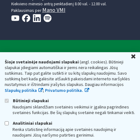
Kiekvieno mėnesio antrą penktadienį 8.00 val. - 12.00 val.
Mano VMI
Paklausimas per
Valstybinė mokesčių inspekcija prie Lietuvos
U
Respublikos finansų ministerijos
Šioje svetainėje naudojami slapukai
(angl. cookies). Būtinieji
slapukai įdiegiami automatiškai ir jiems nėra reikalingas Jūsų
Biudžetinė įstaiga. Juridinio asmens kodas — 188659752,
sutikimas. Taip pat galite sutikti ir su kitų slapukų naudojimu. Savo
adresas: Vasario 16-osios g. 14, 01107 Vilnius, Lietuva, el.paštas:
sutikimą bet kada galėsite atšaukti pakeisdami interneto naršyklės
vmi@vmi.lt
, E. pristatymo dėžutės adresas 188659752
nustatymus ir ištrindami įrašytus slapukus. Daugiau informacijos
Duomenys apie Valstybinę mokesčių inspekciją prie Lietuvos
Slapukų politika
;
Privatumo politika.
Respublikos finansų ministerijos kaupiami ir saugomi Juridinių
asmenų registre
Būtinieji slapukai
Naudojami sklandžiam svetainės veikimui ir įgalina pagrindines
svetainės funkcijas. Be šių slapukų svetainė negali tinkamai veikti.
Analitiniai slapukai
Renka statistinę informaciją apie svetainės naudojimą ir
naudojami Jūsų naršymo patirties gerinimui.