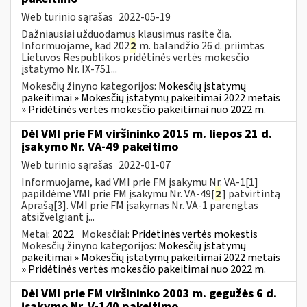
Web turinio sąrašas
2022-05-19
Dažniausiai užduodamus klausimus rasite čia.
Informuojame, kad 202
2
m. balandžio 26 d. priimtas
Lietuvos Respublikos pridėtinės vertės mokesčio
įstatymo Nr. IX-751...
Mokesčių žinyno kategorijos:
Mokesčių įstatymų
pakeitimai » Mokesčių įstatymų pakeitimai 2022 metais
» Pridėtinės vertės mokesčio pakeitimai nuo 2022 m.
Dėl VMI prie FM viršininko 2015 m. liepos 21 d.
įsakymo Nr. VA-49 pakeitimo
Web turinio sąrašas
2022-01-07
Informuojame, kad VMI prie FM įsakymu Nr. VA-1[1]
papildėme VMI prie FM įsakymu Nr. VA-49[
2
] patvirtintą
Aprašą[3]. VMI prie FM įsakymas Nr. VA-1 parengtas
atsižvelgiant į...
Metai:
2022
Mokesčiai:
Pridėtinės vertės mokestis
Mokesčių žinyno kategorijos:
Mokesčių įstatymų
pakeitimai » Mokesčių įstatymų pakeitimai 2022 metais
» Pridėtinės vertės mokesčio pakeitimai nuo 2022 m.
Dėl VMI prie FM viršininko 2003 m. gegužės 6 d.
įsakymo Nr. V-140 pakeitimo