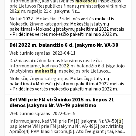
Informuojame, kad Valstybinės
mokesčių
inspekcijos
prie Lietuvos Respublikos finansų ministerijos viršininko
202
2
m. rugsėjo 21 d. įsakymu Nr....
Metai:
2022
Mokesčiai:
Pridėtinės vertės mokestis
Mokesčių žinyno kategorijos:
Mokesčių įstatymų
pakeitimai » Mokesčių įstatymų pakeitimai 2022 metais
» Pridėtinės vertės mokesčio pakeitimai nuo 2022 m.
Dėl 2022 m. balandžio 6 d. įsakymo Nr. VA-30
Web turinio sąrašas
2022-04-11
Dažniausiai užduodamus klausimus rasite čia.
Informuojame, kad nuo 202
2
m. balandžio 6 d. įsigaliojo
Valstybinės
mokesčių
inspekcijos prie Lietuvos...
Mokesčių žinyno kategorijos:
Mokesčių įstatymų
pakeitimai » Mokesčių įstatymų pakeitimai 2022 metais
» Pridėtinės vertės mokesčio pakeitimai nuo 2022 m.
Dėl VMI prie FM viršininko 2015 m. liepos 21
dienos įsakymo Nr. VA-49 pakeitimo
Web turinio sąrašas
2022-05-19
Informuojame, kad VMI prie FM[1] įsakymu Nr. VA-50[
2
]
papildėme VMI prie FM įsakymu Nr. VA-49[3] patvirtintą
Aprašo[4] PVM klasifikatorių[5]. Atsižvelgiant į tai, kad...