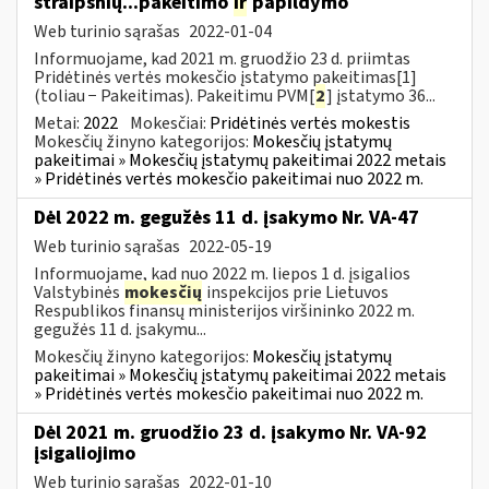
straipsnių...pakeitimo
ir
papildymo
Web turinio sąrašas
2022-01-04
Informuojame, kad 2021 m. gruodžio 23 d. priimtas
Pridėtinės vertės mokesčio įstatymo pakeitimas[1]
(toliau − Pakeitimas). Pakeitimu PVM[
2
] įstatymo 36...
Metai:
2022
Mokesčiai:
Pridėtinės vertės mokestis
Mokesčių žinyno kategorijos:
Mokesčių įstatymų
pakeitimai » Mokesčių įstatymų pakeitimai 2022 metais
» Pridėtinės vertės mokesčio pakeitimai nuo 2022 m.
Dėl 2022 m. gegužės 11 d. įsakymo Nr. VA-47
Web turinio sąrašas
2022-05-19
Informuojame, kad nuo 2022 m. liepos 1 d. įsigalios
Valstybinės
mokesčių
inspekcijos prie Lietuvos
Respublikos finansų ministerijos viršininko 2022 m.
gegužės 11 d. įsakymu...
Mokesčių žinyno kategorijos:
Mokesčių įstatymų
pakeitimai » Mokesčių įstatymų pakeitimai 2022 metais
» Pridėtinės vertės mokesčio pakeitimai nuo 2022 m.
Dėl 2021 m. gruodžio 23 d. įsakymo Nr. VA-92
įsigaliojimo
Web turinio sąrašas
2022-01-10