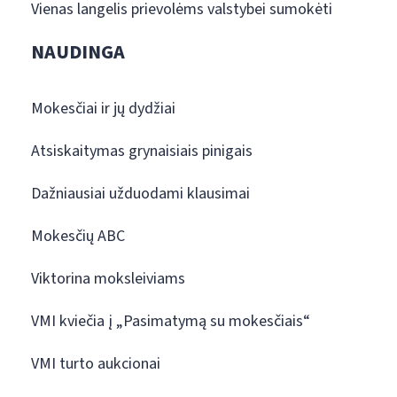
Vienas langelis prievolėms valstybei sumokėti
NAUDINGA
Mokesčiai ir jų dydžiai
Atsiskaitymas grynaisiais pinigais
Dažniausiai užduodami klausimai
Mokesčių ABC
Viktorina moksleiviams
VMI kviečia į „Pasimatymą su mokesčiais“
VMI turto aukcionai