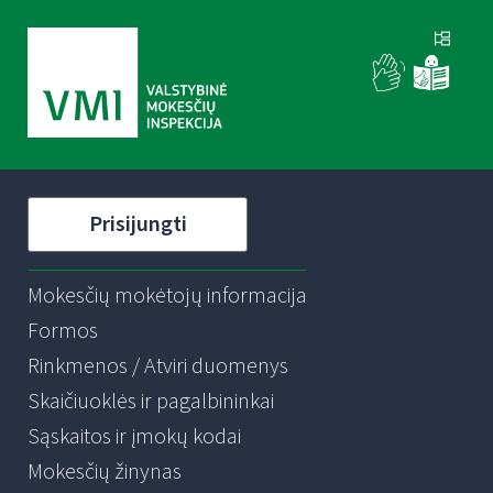
Prisijungti
Mokesčių mokėtojų informacija
Formos
Rinkmenos / Atviri duomenys
Skaičiuoklės ir pagalbininkai
Sąskaitos ir įmokų kodai
Mokesčių žinynas