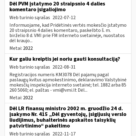
Dėl PVM įstatymo 20 straipsnio 4 dalies
komentaro įsigaliojimo
Web turinio sąrašas
2022-07-12
Informuojame, kad Pridėtinės vertės mokesčio įstatymo
20 straipsnio 4 dalies komentaro, paskelbto š. m.
birželio 8 d. VMI prie FM interneto svetainėje, nuostatos
dėl kraujo...
Metai:
2022
Kur galiu kreiptis jei noriu gauti konsultaciją?
Web turinio sąrašas
2022-08-31
Registracijos numeris KM3078 Dėl pajamų pagal
paslaugų kvitus apmokestinimo, deklaravimo Valstybinė
mokesčių inspekcija interneto svetainė; tel. 1882 arba 85
260 5060; el. paštas -
vmi@vmi.lt
Dėl...
Metai:
2022
Dėl LR finansų ministro 2002 m. gruodžio 24 d.
įsakymo Nr. 415 „Dėl gyventojų, įsigijusių verslo
liudijimus, buhalterinės apskaitos taisyklių
patvirtinimo“ pakeitimo
Web turinio sąrašas
2022-11-17