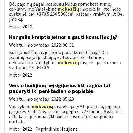
Dėl pajamų pagal paslaugų kvitus apmokestinimo,
deklaravimo Valstybinė
mokesčių
inspekcija interneto
svetainė; tel. +370 5 260 5060; el. paštas -
vmi@vmi.lt
Dėl
įmokų...
Metai:
2022
Kur galiu kreiptis jei noriu gauti konsultaciją?
Web turinio sąrašas
2022-08-31
Kur galiu kreiptis jei noriu gauti konsultaciją? Dėl
pajamų pagal paslaugų kvitus apmokestinimo,
deklaravimo Valstybinė
mokesčių
inspekcija interneto
svetainė; tel. +370 5...
Metai:
2022
Verslo liudijimų neįsigijusius VMI ragina tai
padaryti iki penktadienio popietės
Web turinio sąrašas
2022-05-20
Valstybinė
mokesčių
inspekcija (VMI) praneša, jog nuo
gegužės 20 dienos 15 val. iki gegužės 23 dienos 9 val. bus
atliekami planiniai VMI vidinių sistemų atnaujinimo
darbai....
Metai:
2022
Pagrindinis:
Naujiena