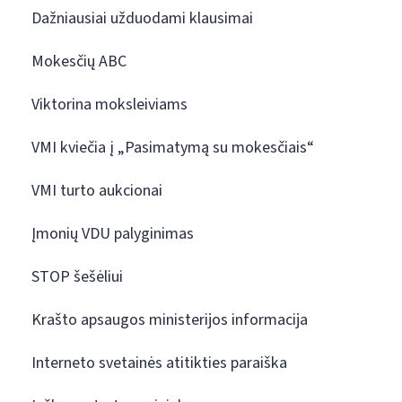
Dažniausiai užduodami klausimai
Mokesčių ABC
Viktorina moksleiviams
VMI kviečia į „Pasimatymą su mokesčiais“
VMI turto aukcionai
Įmonių VDU palyginimas
STOP šešėliui
Krašto apsaugos ministerijos informacija
Interneto svetainės atitikties paraiška