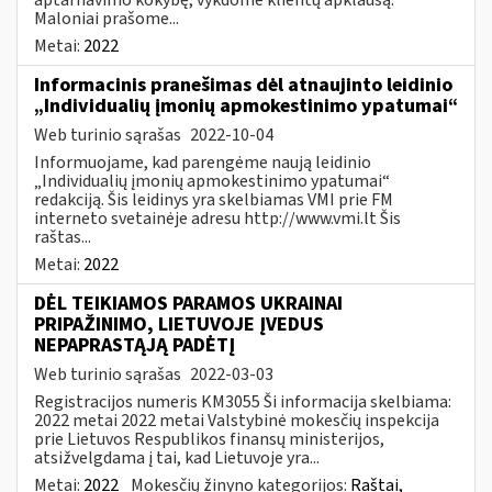
Maloniai prašome...
Metai:
2022
Informacinis pranešimas dėl atnaujinto leidinio
„Individualių įmonių apmokestinimo ypatumai“
Web turinio sąrašas
2022-10-04
Informuojame, kad parengėme naują leidinio
„Individualių įmonių apmokestinimo ypatumai“
redakciją. Šis leidinys yra skelbiamas VMI prie FM
interneto svetainėje adresu http://www.vmi.lt Šis
raštas...
Metai:
2022
DĖL TEIKIAMOS PARAMOS UKRAINAI
PRIPAŽINIMO, LIETUVOJE ĮVEDUS
NEPAPRASTĄJĄ PADĖTĮ
Web turinio sąrašas
2022-03-03
Registracijos numeris KM3055 Ši informacija skelbiama:
2022 metai 2022 metai Valstybinė mokesčių inspekcija
prie Lietuvos Respublikos finansų ministerijos,
atsižvelgdama į tai, kad Lietuvoje yra...
Metai:
2022
Mokesčių žinyno kategorijos:
Raštai,