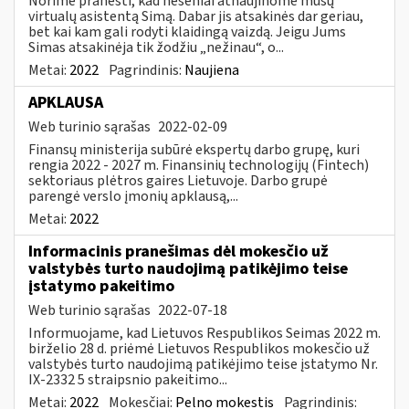
Norime pranešti, kad neseniai atnaujinome mūsų
virtualų asistentą Simą. Dabar jis atsakinės dar geriau,
bet kai kam gali rodyti klaidingą vaizdą. Jeigu Jums
Simas atsakinėja tik žodžiu „nežinau“, o...
Metai:
2022
Pagrindinis:
Naujiena
APKLAUSA
Web turinio sąrašas
2022-02-09
Finansų ministerija subūrė ekspertų darbo grupę, kuri
rengia 2022 - 2027 m. Finansinių technologijų (Fintech)
sektoriaus plėtros gaires Lietuvoje. Darbo grupė
parengė verslo įmonių apklausą,...
Metai:
2022
Informacinis pranešimas dėl mokesčio už
valstybės turto naudojimą patikėjimo teise
įstatymo pakeitimo
Web turinio sąrašas
2022-07-18
Informuojame, kad Lietuvos Respublikos Seimas 2022 m.
birželio 28 d. priėmė Lietuvos Respublikos mokesčio už
valstybės turto naudojimą patikėjimo teise įstatymo Nr.
IX-2332 5 straipsnio pakeitimo...
Metai:
2022
Mokesčiai:
Pelno mokestis
Pagrindinis: