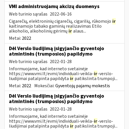
VMI administruojamų akcizų duomenys
Web turinio sąrašas
2022-06-16
Cigarečių, elektroninių cigarečių, cigarilių, rūkomojo
ir
kaitinamojo tabako gaminių realizavimas Etilo
alkoholio, alkoholinių gėrimų
ir
alaus...
Metai:
2022
Dėl Verslo liudijimą įsigyjančio gyventojo
atmintinės (trumposios) papildymo
Web turinio sąrašas
2022-01-28
Informuojame, kad interneto svetainėje
https://www.vmi.lt/evmi/individuali-veikla-
ir
-verslo-
liudijimai patalpinta papildyta
ir
patikslinta trumpoji...
Metai:
2022
Mokesčiai:
Gyventojų pajamų mokestis
Dėl Verslo liudijimą įsigyjančio gyventojo
atmintinės (trumposios) papildymo
Web turinio sąrašas
2022-01-28
Informuojame, kad interneto svetainėje
https://www.vmi.lt/evmi/individuali-veikla-
ir
-verslo-
liudijimai patalpinta papildyta
ir
patikslinta trumpoji...