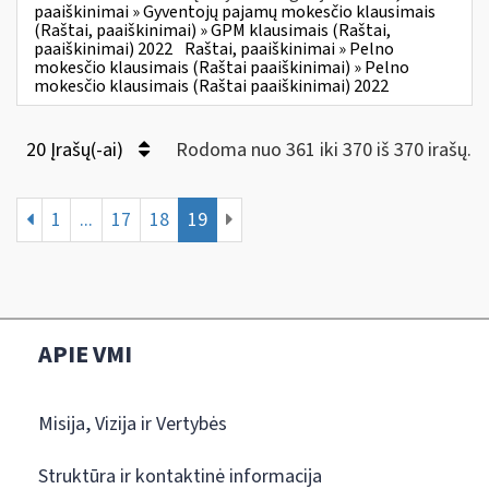
paaiškinimai » Gyventojų pajamų mokesčio klausimais
(Raštai, paaiškinimai) » GPM klausimais (Raštai,
paaiškinimai) 2022
Raštai, paaiškinimai » Pelno
mokesčio klausimais (Raštai paaiškinimai) » Pelno
mokesčio klausimais (Raštai paaiškinimai) 2022
20 Įrašų(-ai)
Rodoma nuo 361 iki 370 iš 370 irašų.
1
...
17
18
19
APIE VMI
Misija, Vizija ir Vertybės
Struktūra ir kontaktinė informacija