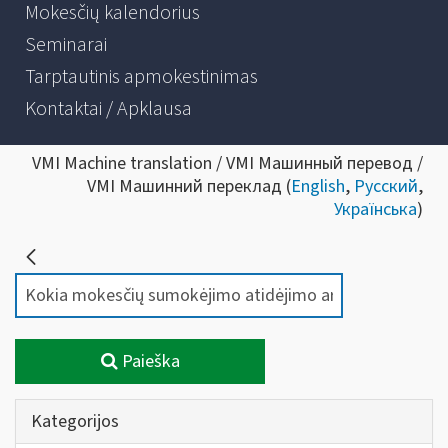
Mokesčių kalendorius
Seminarai
Tarptautinis apmokestinimas
Kontaktai / Apklausa
VMI Machine translation / VMI Машинный перевод /
VMI Машинний переклад (
English
,
Русский
,
Українська
)
Paieška
Kategorijos