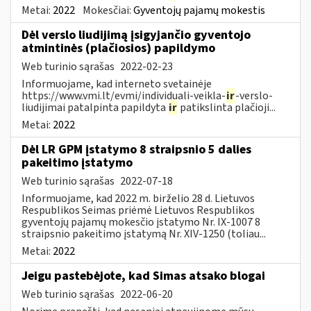
Metai:
2022
Mokesčiai:
Gyventojų pajamų mokestis
Dėl verslo liudijimą įsigyjančio gyventojo
atmintinės (plačiosios) papildymo
Web turinio sąrašas
2022-02-23
Informuojame, kad interneto svetainėje
https://www.vmi.lt/evmi/individuali-veikla-
ir
-verslo-
liudijimai patalpinta papildyta
ir
patikslinta plačioji...
Metai:
2022
Dėl LR GPM įstatymo 8 straipsnio 5 dalies
pakeitimo įstatymo
Web turinio sąrašas
2022-07-18
Informuojame, kad 2022 m. birželio 28 d. Lietuvos
Respublikos Seimas priėmė Lietuvos Respublikos
gyventojų pajamų mokesčio įstatymo Nr. IX-1007 8
straipsnio pakeitimo įstatymą Nr. XIV-1250 (toliau...
Metai:
2022
Jeigu pastebėjote, kad Simas atsako blogai
Web turinio sąrašas
2022-06-20