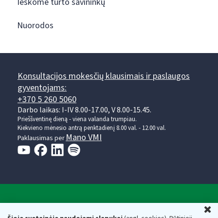
Ieškome turto savininkų
Nuorodos
Konsultacijos mokesčių klausimais ir paslaugos
gyventojams:
+370 5 260 5060
Darbo laikas: I-IV 8.00-17.00, V 8.00-15.45.
Prieššventinę dieną - viena valanda trumpiau.
Kiekvieno mėnesio antrą penktadienį 8.00 val. - 12.00 val.
Mano VMI
Paklausimas per
Valstybinė mokesčių inspekcija prie Lietuvos
U