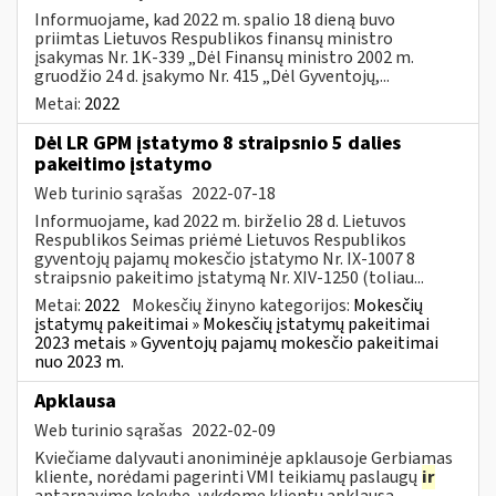
Informuojame, kad 2022 m. spalio 18 dieną buvo
priimtas Lietuvos Respublikos finansų ministro
įsakymas Nr. 1K-339 „Dėl Finansų ministro 2002 m.
gruodžio 24 d. įsakymo Nr. 415 „Dėl Gyventojų,...
Metai:
2022
Dėl LR GPM įstatymo 8 straipsnio 5 dalies
pakeitimo įstatymo
Web turinio sąrašas
2022-07-18
Informuojame, kad 2022 m. birželio 28 d. Lietuvos
Respublikos Seimas priėmė Lietuvos Respublikos
gyventojų pajamų mokesčio įstatymo Nr. IX-1007 8
straipsnio pakeitimo įstatymą Nr. XIV-1250 (toliau...
Metai:
2022
Mokesčių žinyno kategorijos:
Mokesčių
įstatymų pakeitimai » Mokesčių įstatymų pakeitimai
2023 metais » Gyventojų pajamų mokesčio pakeitimai
nuo 2023 m.
Apklausa
Web turinio sąrašas
2022-02-09
Kviečiame dalyvauti anoniminėje apklausoje Gerbiamas
kliente, norėdami pagerinti VMI teikiamų paslaugų
ir
aptarnavimo kokybę, vykdome klientų apklausą.