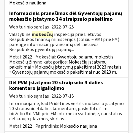
Mokesčio naujiena
Informacinis pranešimas dėl Gyventojų pajamų
mokesčio įstatymo 34 straipsnio pakeitimo
Web turinio sąrašas
2022-07-25
Valstybinė
mokesčių
inspekcija prie Lietuvos
Respublikos finansų ministerijos (toliau – VMI prie FM)
parengė informacinį pranešimą dėl Lietuvos
Respublikos gyventojų pajamų...
Metai:
2022
Mokesčiai:
Gyventojų pajamų mokestis
Mokesčių žinyno kategorijos:
Mokesčių įstatymų
pakeitimai » Mokesčių įstatymų pakeitimai 2023 metais
» Gyventojų pajamų mokesčio pakeitimai nuo 2023 m.
Dėl PVM įstatymo 20 straipsnio 4 dalies
komentaro įsigaliojimo
Web turinio sąrašas
2022-07-15
Informuojame, kad Pridėtinės vertės mokesčio įstatymo
20 straipsnio 4 dalies komentaro, paskelbto š. m.
birželio 8 d. VMI prie FM interneto svetainėje, nuostatos
dėl kraujo plazmos, skirtos...
Metai:
2022
Pagrindinis:
Mokesčio naujiena