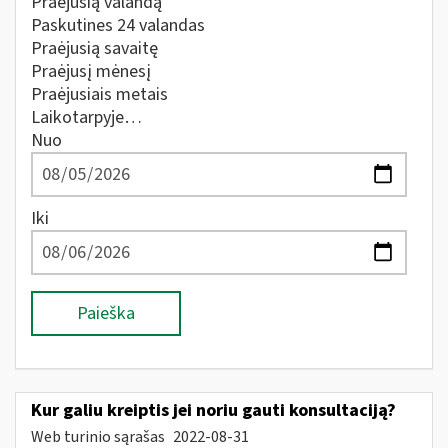
Praėjusią valandą
Paskutines 24 valandas
Praėjusią savaitę
Praėjusį mėnesį
Praėjusiais metais
Laikotarpyje…
Nuo
Iki
Paieška
Kur galiu kreiptis jei noriu gauti konsultaciją?
Web turinio sąrašas
2022-08-31