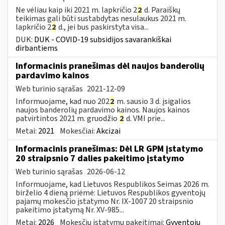
Ne vėliau kaip iki 2021 m. lapkričio 2
2
d. Paraiškų
teikimas gali būti sustabdytas nesulaukus 2021 m.
lapkričio 2
2
d., jei bus paskirstyta visa...
DUK:
DUK - COVID-19 subsidijos savarankiškai
dirbantiems
Informacinis pranešimas dėl naujos banderolių
pardavimo kainos
Web turinio sąrašas
2021-12-09
Informuojame, kad nuo 202
2
m. sausio 3 d. įsigalios
naujos banderolių pardavimo kainos. Naujos kainos
patvirtintos 2021 m. gruodžio
2
d. VMI prie...
Metai:
2021
Mokesčiai:
Akcizai
Informacinis pranešimas: Dėl LR GPM įstatymo
20 straipsnio 7 dalies pakeitimo įstatymo
Web turinio sąrašas
2026-06-12
Informuojame, kad Lietuvos Respublikos Seimas 2026 m.
birželio 4 dieną priėmė: Lietuvos Respublikos gyventojų
pajamų mokesčio įstatymo Nr. IX-1007 20 straipsnio
pakeitimo įstatymą Nr. XV-985...
Metai:
2026
Mokesčių įstatymų pakeitimai:
Gyventojų