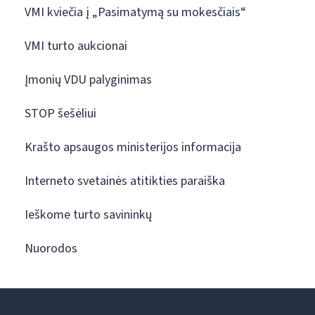
VMI kviečia į „Pasimatymą su mokesčiais“
VMI turto aukcionai
Įmonių VDU palyginimas
STOP šešėliui
Krašto apsaugos ministerijos informacija
Interneto svetainės atitikties paraiška
Ieškome turto savininkų
Nuorodos