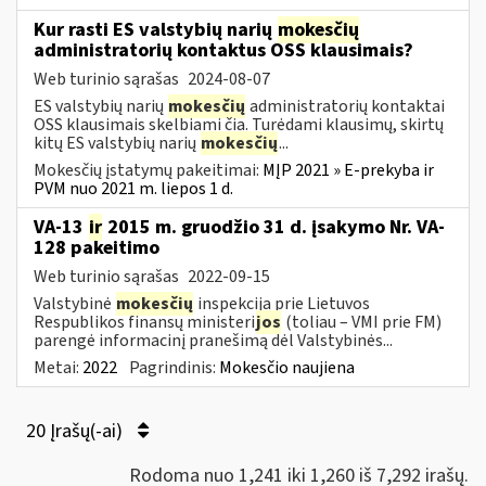
Kur rasti ES valstybių narių
mokesčių
administratorių kontaktus OSS klausimais?
Web turinio sąrašas
2024-08-07
ES valstybių narių
mokesčių
administratorių kontaktai
OSS klausimais skelbiami čia. Turėdami klausimų, skirtų
kitų ES valstybių narių
mokesčių
...
Mokesčių įstatymų pakeitimai:
MĮP 2021 » E-prekyba ir
PVM nuo 2021 m. liepos 1 d.
VA-13
ir
2015 m. gruodžio 31 d. įsakymo Nr. VA-
128 pakeitimo
Web turinio sąrašas
2022-09-15
Valstybinė
mokesčių
inspekcija prie Lietuvos
Respublikos finansų ministeri
jos
(toliau – VMI prie FM)
parengė informacinį pranešimą dėl Valstybinės...
Metai:
2022
Pagrindinis:
Mokesčio naujiena
20 Įrašų(-ai)
Rodoma nuo 1,241 iki 1,260 iš 7,292 irašų.