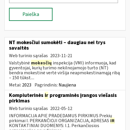
Paieška
NT mokesčiui sumokėti – daugiau nei trys
savaitės
Web turinio sąrašas
2023-11-21
Valstybinė
mokesčių
inspekcija (VMI) informuoja, kad
gyventojai, kurių turimo nekilnojamojo turto (NT)
bendra mokestinė vertė viršija neapmokestinamąją ribą
– 150 tūkst....
Metai:
2023
Pagrindinis:
Naujiena
Kompiuterinės
ir
programinės įrangos viešasis
pirkimas
Web turinio sąrašas
2022-05-12
INFORMACIJA APIE PRADEDAMUS PIRKIMUS Prekių
pirkimai I. PERKANČIOJI ORGANIZACIJA, ADRESAS
IR
KONTAKTINIAI DUOMENYS: I.1. Perkančiosios