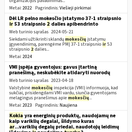
organizacijos pavadinimas...
Metai:
2022
Pagrindinis:
Viešieji pirkimai
Dėl LR pelno mokesčio įstatymo 37-1 straipsnio
ir
53 straipsnio
2
dalies apibendrinto
Web turinio sąrašas
2024-05-21
Siekdami užtikrinti sklandų
mokesčių
įstatymų
įgyvendinimą, parengėme PMĮ 37-1 straipsnio
ir
53
straipsnio
2
dalies...
Metai:
2024
VMI įspėja gyventojus: gavus įtartiną
pranešimą, neskubėkite atidaryti nuorodų
Web turinio sąrašas
2023-04-18
Valstybinė
mokesčių
inspekcija (VMI) informuoja, kad
sukčiai, prisidengdami VMI vardu, siunčia gyventojams
melagingus pranešimus apie
mokesčių
...
Metai:
2023
Pagrindinis:
Naujiena
Kokia
yra energinių produktų, naudojamų ne
kaip variklių degalai, šildymo kuras
ar
...variklių degalų priedai, naudotojų leidimų