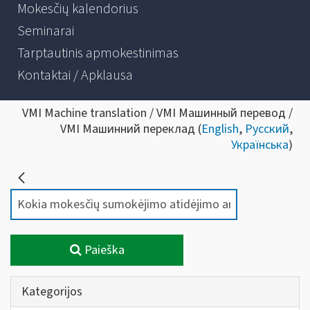
Mokesčių kalendorius
Seminarai
Tarptautinis apmokestinimas
Kontaktai / Apklausa
VMI Machine translation / VMI Машинный перевод /
VMI Машинний переклад (
English
,
Русский
,
Українська
)
Paieška
Kategorijos