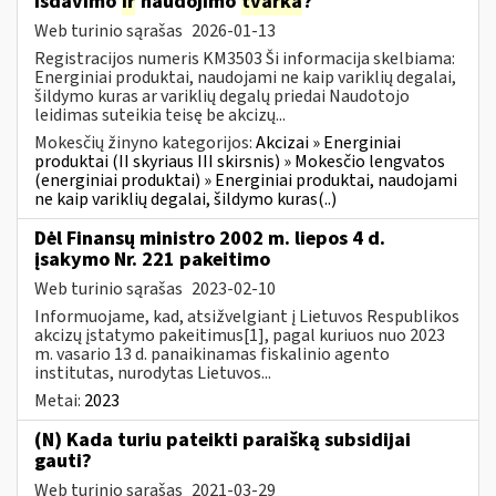
išdavimo
ir
naudojimo
tvarka
?
Web turinio sąrašas
2026-01-13
Registracijos numeris KM3503 Ši informacija skelbiama:
Energiniai produktai, naudojami ne kaip variklių degalai,
šildymo kuras ar variklių degalų priedai Naudotojo
leidimas suteikia teisę be akcizų...
Mokesčių žinyno kategorijos:
Akcizai » Energiniai
produktai (II skyriaus III skirsnis) » Mokesčio lengvatos
(energiniai produktai) » Energiniai produktai, naudojami
ne kaip variklių degalai, šildymo kuras(..)
Dėl Finansų ministro 2002 m. liepos 4 d.
įsakymo Nr. 221 pakeitimo
Web turinio sąrašas
2023-02-10
Informuojame, kad, atsižvelgiant į Lietuvos Respublikos
akcizų įstatymo pakeitimus[1], pagal kuriuos nuo 2023
m. vasario 13 d. panaikinamas fiskalinio agento
institutas, nurodytas Lietuvos...
Metai:
2023
(N) Kada turiu pateikti paraišką subsidijai
gauti?
Web turinio sąrašas
2021-03-29