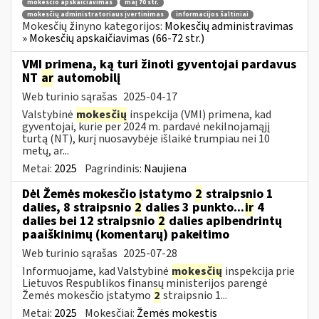
mokesčio apskaičiavimas
maį 70 str.
mokesčių administratoriaus įvertinimas
informacijos šaltiniai
Mokesčių žinyno kategorijos:
Mokesčių administravimas
» Mokesčių apskaičiavimas (66-72 str.)
VMI primena, ką turi žinoti gyventojai pardavus
NT
ar
automobilį
Web turinio sąrašas
2025-04-17
Valstybinė
mokesčių
inspekcija (VMI) primena, kad
gyventojai, kurie per 2024 m. pardavė nekilnojamąjį
turtą (NT), kurį nuosavybėje išlaikė trumpiau nei 10
metų, ar...
Metai:
2025
Pagrindinis:
Naujiena
Dėl Žemės mokesčio įstatymo
2
straipsnio 1
dalies, 8 straipsnio
2
dalies 3 punkto...
ir
4
dalies bei 12 straipsnio
2
dalies apibendrintų
paaiškinimų (komentarų) pakeitimo
Web turinio sąrašas
2025-07-28
Informuojame, kad Valstybinė
mokesčių
inspekcija prie
Lietuvos Respublikos finansų ministerijos parengė
Žemės mokesčio įstatymo
2
straipsnio 1...
Metai:
2025
Mokesčiai:
Žemės mokestis