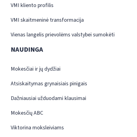
VMI kliento profilis
VMI skaitmeninė transformacija
Vienas langelis prievolėms valstybei sumokėti
NAUDINGA
Mokesčiai ir jų dydžiai
Atsiskaitymas grynaisiais pinigais
Dažniausiai užduodami klausimai
Mokesčių ABC
Viktorina moksleiviams