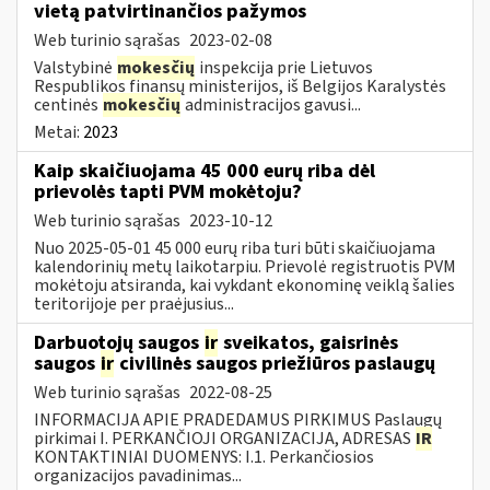
vietą patvirtinančios pažymos
Web turinio sąrašas
2023-02-08
Valstybinė
mokesčių
inspekcija prie Lietuvos
Respublikos finansų ministerijos, iš Belgijos Karalystės
centinės
mokesčių
administracijos gavusi...
Metai:
2023
Kaip skaičiuojama 45 000 eurų riba dėl
prievolės tapti PVM mokėtoju?
Web turinio sąrašas
2023-10-12
Nuo 2025-05-01 45 000 eurų riba turi būti skaičiuojama
kalendorinių metų laikotarpiu. Prievolė registruotis PVM
mokėtoju atsiranda, kai vykdant ekonominę veiklą šalies
teritorijoje per praėjusius...
Darbuotojų saugos
ir
sveikatos, gaisrinės
saugos
ir
civilinės saugos priežiūros paslaugų
Web turinio sąrašas
2022-08-25
INFORMACIJA APIE PRADEDAMUS PIRKIMUS Paslaugų
pirkimai I. PERKANČIOJI ORGANIZACIJA, ADRESAS
IR
KONTAKTINIAI DUOMENYS: I.1. Perkančiosios
organizacijos pavadinimas...