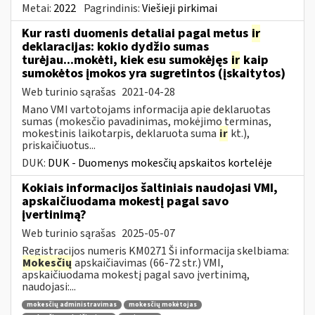
Metai:
2022
Pagrindinis:
Viešieji pirkimai
Kur rasti duomenis detaliai pagal metus
ir
deklaracijas: kokio dydžio sumas
turėjau...mokėti, kiek esu sumokėjęs
ir
kaip
sumokėtos įmokos yra sugretintos (įskaitytos)
Web turinio sąrašas
2021-04-28
Mano VMI vartotojams informacija apie deklaruotas
sumas (mokesčio pavadinimas, mokėjimo terminas,
mokestinis laikotarpis, deklaruota suma
ir
kt.),
priskaičiuotus...
DUK:
DUK - Duomenys mokesčių apskaitos kortelėje
Kokiais informacijos šaltiniais naudojasi VMI,
apskaičiuodama mokestį pagal savo
įvertinimą?
Web turinio sąrašas
2025-05-07
Registracijos numeris KM0271 Ši informacija skelbiama:
Mokesčių
apskaičiavimas (66-72 str.) VMI,
apskaičiuodama mokestį pagal savo įvertinimą,
naudojasi:...
mokesčių administravimas
mokesčių mokėtojas