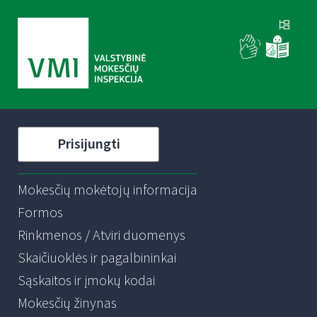
Prisijungti
Mokesčių mokėtojų informacija
Formos
Rinkmenos / Atviri duomenys
Skaičiuoklės ir pagalbininkai
Sąskaitos ir įmokų kodai
Mokesčių žinynas