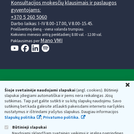
Konsultacijos mokesčių klausimais ir paslaugos
gyventojams:
+370 5 260 5060
Darbo laikas: I-IV 8.00-17.00, V 8.00-15.45.
Prieššventinę dieną - viena valanda trumpiau.
Kiekvieno mėnesio antrą penktadienį 8.00 val. - 12.00 val.
Mano VMI
Paklausimas per
Valstybinė mokesčių inspekcija prie Lietuvos
U
Respublikos finansų ministerijos
Šioje svetainėje naudojami slapukai
(angl. cookies). Būtinieji
slapukai įdiegiami automatiškai ir jiems nėra reikalingas Jūsų
Biudžetinė įstaiga. Juridinio asmens kodas — 188659752,
sutikimas. Taip pat galite sutikti ir su kitų slapukų naudojimu. Savo
adresas: Vasario 16-osios g. 14, 01107 Vilnius, Lietuva, el.paštas:
sutikimą bet kada galėsite atšaukti pakeisdami interneto naršyklės
vmi@vmi.lt
, E. pristatymo dėžutės adresas 188659752
nustatymus ir ištrindami įrašytus slapukus. Daugiau informacijos
Duomenys apie Valstybinę mokesčių inspekciją prie Lietuvos
Slapukų politika
;
Privatumo politika.
Respublikos finansų ministerijos kaupiami ir saugomi Juridinių
asmenų registre
Būtinieji slapukai
Naudojami sklandžiam svetainės veikimui ir įgalina pagrindines