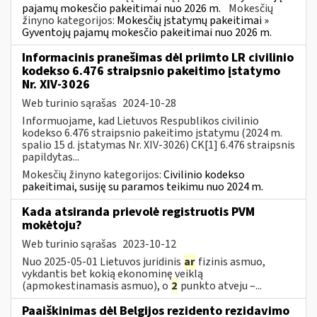
pajamų mokesčio pakeitimai nuo 2026 m.
Mokesčių
žinyno kategorijos:
Mokesčių įstatymų pakeitimai »
Gyventojų pajamų mokesčio pakeitimai nuo 2026 m.
Informacinis pranešimas dėl priimto LR civilinio
kodekso 6.476 straipsnio pakeitimo įstatymo
Nr. XIV-3026
Web turinio sąrašas
2024-10-28
Informuojame, kad Lietuvos Respublikos civilinio
kodekso 6.476 straipsnio pakeitimo įstatymu (2024 m.
spalio 15 d. įstatymas Nr. XIV-3026) CK[1] 6.476 straipsnis
papildytas...
Mokesčių žinyno kategorijos:
Civilinio kodekso
pakeitimai, susiję su paramos teikimu nuo 2024 m.
Kada atsiranda prievolė registruotis PVM
mokėtoju?
Web turinio sąrašas
2023-10-12
Nuo 2025-05-01 Lietuvos juridinis
ar
fizinis asmuo,
vykdantis bet kokią ekonominę veiklą
(apmokestinamasis asmuo), o
2
punkto atveju –...
Paaiškinimas dėl Belgijos rezidento rezidavimo