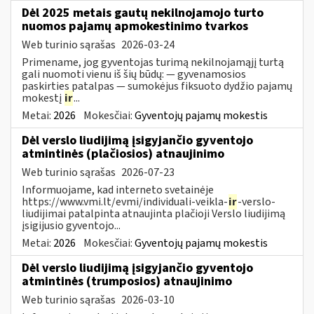
Dėl 2025 metais gautų nekilnojamojo turto
nuomos pajamų apmokestinimo tvarkos
Web turinio sąrašas
2026-03-24
Primename, jog gyventojas turimą nekilnojamąjį turtą
gali nuomoti vienu iš šių būdų: — gyvenamosios
paskirties patalpas — sumokėjus fiksuoto dydžio pajamų
mokestį
ir
...
Metai:
2026
Mokesčiai:
Gyventojų pajamų mokestis
Dėl verslo liudijimą įsigyjančio gyventojo
atmintinės (plačiosios) atnaujinimo
Web turinio sąrašas
2026-07-23
Informuojame, kad interneto svetainėje
https://www.vmi.lt/evmi/individuali-veikla-
ir
-verslo-
liudijimai patalpinta atnaujinta plačioji Verslo liudijimą
įsigijusio gyventojo...
Metai:
2026
Mokesčiai:
Gyventojų pajamų mokestis
Dėl verslo liudijimą įsigyjančio gyventojo
atmintinės (trumposios) atnaujinimo
Web turinio sąrašas
2026-03-10