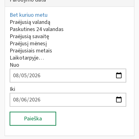
Bet kuriuo metu
Praėjusią valandą
Paskutines 24 valandas
Praėjusią savaitę
Praėjusį mėnesį
Praėjusiais metais
Laikotarpyje…
Nuo
Iki
Paieška