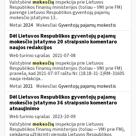
Valstybinė
mokesčių
inspekcija prie Lietuvos
Respublikos finansų ministerijos (toliau – VMI prie FM)
parengė Lietuvos Respublikos gyventojų pajamų
mokesčio įstatymo 13...
Metai:
2024
Mokesčiai:
Gyventojų pajamų mokestis
Dėl Lietuvos Respublikos gyventojų pajamų
mokesčio įstatymo 20 straipsnio komentaro
naujos redakcijos
Web turinio sąrašas
2021-07-08
Valstybinė
mokesčių
inspekcija prie Lietuvos
Respublikos finansų ministerijos (toliau – VMI prie FM)
praneša, kad 2021-07-07 raštu Nr. (18.18-31-1)RM-31605
nauja redakcija...
Metai:
2021
Mokesčiai:
Gyventojų pajamų mokestis
Dėl Lietuvos Respublikos gyventojų pajamų
mokesčio įstatymo 36 straipsnio komentaro
atnaujinimo
Web turinio sąrašas
2023-10-09
Valstybinė
mokesčių
inspekcija prie Lietuvos
Respublikos finansų ministerijos (toliau — VMI prie FM),
siekdama užtikrinti vienodą Lietuvos Respublikos