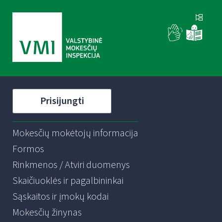
Prisijungti
Mokesčių mokėtojų informacija
Formos
Rinkmenos / Atviri duomenys
Skaičiuoklės ir pagalbininkai
Sąskaitos ir įmokų kodai
Mokesčių žinynas