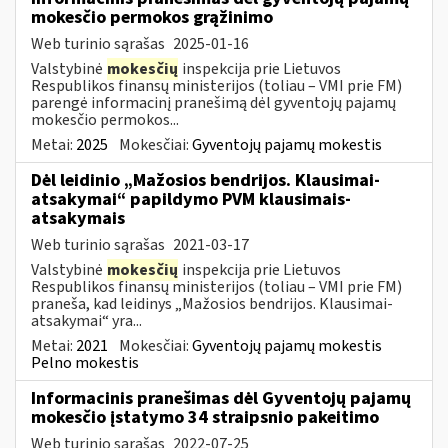
mokesčio permokos grąžinimo
Web turinio sąrašas
2025-01-16
Valstybinė
mokesčių
inspekcija prie Lietuvos
Respublikos finansų ministerijos (toliau – VMI prie FM)
parengė informacinį pranešimą dėl gyventojų pajamų
mokesčio permokos...
Metai:
2025
Mokesčiai:
Gyventojų pajamų mokestis
Dėl leidinio „Mažosios bendrijos. Klausimai-
atsakymai“ papildymo PVM klausimais-
atsakymais
Web turinio sąrašas
2021-03-17
Valstybinė
mokesčių
inspekcija prie Lietuvos
Respublikos finansų ministerijos (toliau – VMI prie FM)
praneša, kad leidinys „Mažosios bendrijos. Klausimai-
atsakymai“ yra...
Metai:
2021
Mokesčiai:
Gyventojų pajamų mokestis
Pelno mokestis
Informacinis pranešimas dėl Gyventojų pajamų
mokesčio įstatymo 34 straipsnio pakeitimo
Web turinio sąrašas
2022-07-25