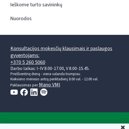
Ieškome turto savininkų
Nuorodos
Konsultacijos mokesčių klausimais ir paslaugos
gyventojams:
+370 5 260 5060
Darbo laikas: I-IV 8.00-17.00, V 8.00-15.45.
Prieššventinę dieną - viena valanda trumpiau.
Kiekvieno mėnesio antrą penktadienį 8.00 val. - 12.00 val.
Mano VMI
Paklausimas per
Valstybinė mokesčių inspekcija prie Lietuvos
U