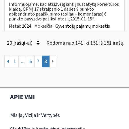
Informuojame, kad atsižvelgiant į nustatytą korektūros
klaidą, GPMĮ 17 straipsnio 1 dalies 9 punkto
apibendrinto paaiškinimo (toliau - komentaras) 6
punkto pavyzdys patikslintas: „2015-01-15“...
Metai:
2024
Mokesčiai:
Gyventojų pajamų mokestis
20 Įrašų(-ai)
Rodoma nuo 141 iki 151 iš 151 irašų.
1
...
6
7
8
APIE VMI
Misija, Vizija ir Vertybės