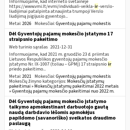
Informuojame, kad interneto svetainėje
https://www.vmi.lt/evmi/individuali-veikla-
ir
-verslo-
liudijimai patalpinta atnaujinta trumpoji Verslo
liudijimą įsigijusio gyventojo...
Metai:
2026
Mokesčiai:
Gyventojų pajamų mokestis
Dėl Gyventojų pajamų mokesčio įstatymo 17
straipsnio pakeitimo
Web turinio sąrašas
2021-12-31
Informuojame, kad 2021 m. gruodžio 23 d. priimtas
Lietuvos Respublikos gyventojų pajamų mokesčio
įstatymo Nr. IX-1007 (toliau – GPMĮ) 17 straipsnio
ir
priedo pakeitimo...
Metai:
2021
Mokesčiai:
Gyventojų pajamų mokestis
Mokesčių žinyno kategorijos:
Mokesčių įstatymų
pakeitimai » Mokesčių įstatymų pakeitimai 2022 metais
» Gyventojų pajamų mokesčio pakeitimai nuo 2022 m.
Dėl Gyventojų pajamų mokesčio įstatymo
taikymo apmokestinant darbuotojo gautą
naudą darbdavio lėšomis apmokėjus
papildomo (savanoriško) sveikatos draudimo
paslaugą