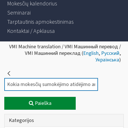
Mokesčių kalendorius
Seminarai
Tarptautinis apmokestinimas
Kontaktai / Apklausa
VMI Machine translation / VMI Машинный перевод /
VMI Машинний переклад (
English
,
Русский
,
Українська
)
Paieška
Kategorijos