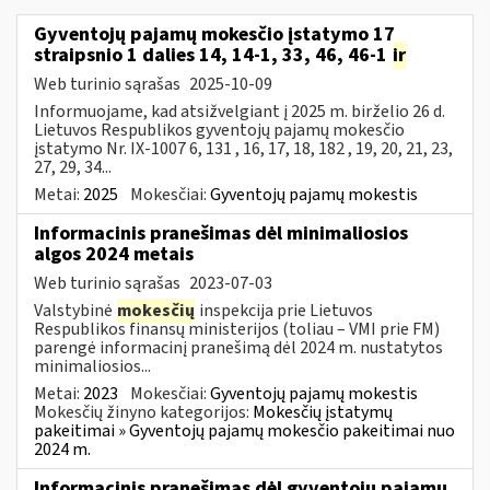
Gyventojų pajamų mokesčio įstatymo 17
straipsnio 1 dalies 14, 14-1, 33, 46, 46-1
ir
Web turinio sąrašas
2025-10-09
Informuojame, kad atsižvelgiant į 2025 m. birželio 26 d.
Lietuvos Respublikos gyventojų pajamų mokesčio
įstatymo Nr. IX-1007 6, 131 , 16, 17, 18, 182 , 19, 20, 21, 23,
27, 29, 34...
Metai:
2025
Mokesčiai:
Gyventojų pajamų mokestis
Informacinis pranešimas dėl minimaliosios
algos 2024 metais
Web turinio sąrašas
2023-07-03
Valstybinė
mokesčių
inspekcija prie Lietuvos
Respublikos finansų ministerijos (toliau – VMI prie FM)
parengė informacinį pranešimą dėl 2024 m. nustatytos
minimaliosios...
Metai:
2023
Mokesčiai:
Gyventojų pajamų mokestis
Mokesčių žinyno kategorijos:
Mokesčių įstatymų
pakeitimai » Gyventojų pajamų mokesčio pakeitimai nuo
2024 m.
Informacinis pranešimas dėl gyventojų pajamų