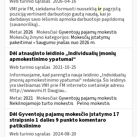
Web turinio sąrašas
2026-04-16
VMI prie FM, siekdama formuoti nuoseklią
ir
pagrįstą
poziciją vertinant darbuotojo gautą naudą, kai jo
darbdavys savo lėšomis apmoka darbuotojo papildomą
(savanorišką)...
Metai:
2026
Mokesčiai:
Gyventojų pajamų mokestis
Mokesčių žinyno kategorijos:
Mokesčių įstatymų
pakeitimai » Saugumo įnašas nuo 2026 m.
Dėl atnaujinto leidinio „Individualių įmonių
apmokestinimo ypatumai“
Web turinio sąrašas
2021-10-25
Informuojame, kad parengta nauja leidinio „Individualių
įmonių apmokestinimo ypatumai“ redakcija. Šis leidinys
yra skelbiamas VMI prie FM interneto svetainėje adresu
http://www.vmi.lt Daugiau...
Metai:
2021
Mokesčiai:
Gyventojų pajamų mokestis
Nekilnojamojo turto mokestis
Pelno mokestis
Dėl Gyventojų pajamų mokesčio įstatymo 17
straipsnio 1 dalies 9 punkto komentaro
patikslinimo
Web turinio sąrašas
2024-08-20