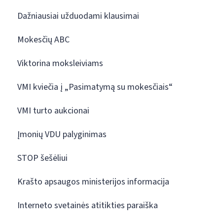
Dažniausiai užduodami klausimai
Mokesčių ABC
Viktorina moksleiviams
VMI kviečia į „Pasimatymą su mokesčiais“
VMI turto aukcionai
Įmonių VDU palyginimas
STOP šešėliui
Krašto apsaugos ministerijos informacija
Interneto svetainės atitikties paraiška