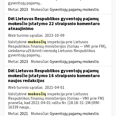
gyventojų pajamų...
Metai:
2023
Mokesčiai:
Gyventojų pajamų mokestis
Dėl Lietuvos Respublikos gyventojų pajamų
mokesčio įstatymo 22 straipsnio komentaro
atnaujinimo
Web turinio sąrašas
2023-10-09
Valstybinė
mokesčių
inspekcija prie Lietuvos
Respublikos finansų ministerijos (toliau — VMI prie FM),
siekdama užtikrinti vienodą Lietuvos Respublikos
gyventojų pajamų...
Metai:
2023
Mokesčiai:
Gyventojų pajamų mokestis
Dėl Lietuvos Respublikos gyventojų pajamų
mokesčio įstatymo 16 straipsnio komentaro
naujos redakcijos
Web turinio sąrašas
2021-04-01
Valstybinė
mokesčių
inspekcija prie Lietuvos
Respublikos finansų ministerijos (toliau – VMI prie FM)
praneša, kad 2021-04-01 raštu Nr. (18.18-31-1Mr)RM-
16339 nauja...
Metai:
2021
Mokesčiai:
Gyventojų pajamų mokestis