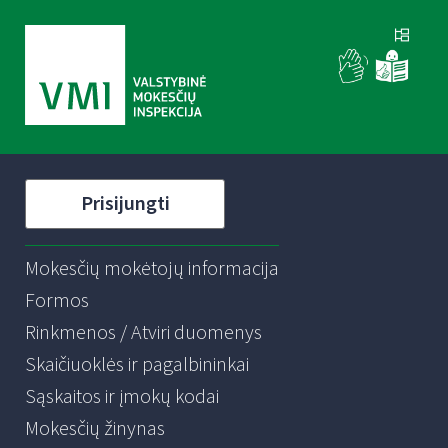
Prisijungti
Mokesčių mokėtojų informacija
Formos
Rinkmenos / Atviri duomenys
Skaičiuoklės ir pagalbininkai
Sąskaitos ir įmokų kodai
Mokesčių žinynas