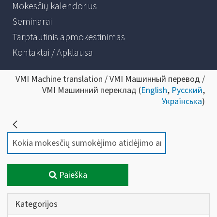
Mokesčių kalendorius
Seminarai
Tarptautinis apmokestinimas
Kontaktai / Apklausa
VMI Machine translation / VMI Машинный перевод /
VMI Машинний переклад (
English
,
Русский
,
Українська
)
Paieška
Kategorijos