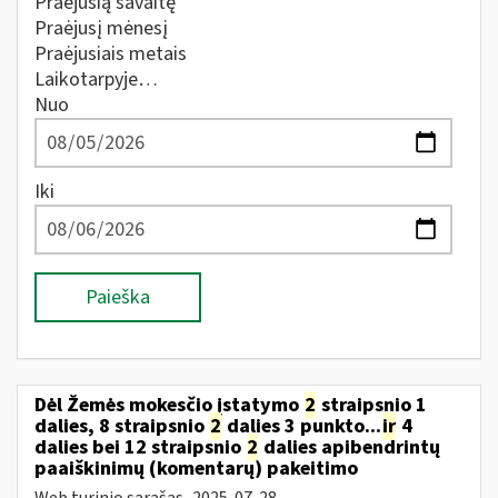
Praėjusią savaitę
Praėjusį mėnesį
Praėjusiais metais
Laikotarpyje…
Nuo
Iki
Paieška
Dėl Žemės mokesčio įstatymo
2
straipsnio 1
dalies, 8 straipsnio
2
dalies 3 punkto...
ir
4
dalies bei 12 straipsnio
2
dalies apibendrintų
paaiškinimų (komentarų) pakeitimo
Web turinio sąrašas
2025-07-28