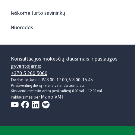
Ieškome turto savininkų
Nuorodos
Konsultacijos mokesčių klausimais ir paslaugos
gyventojams:
+370 5 260 5060
Darbo laikas: I-IV 8.00-17.00, V 8.00-15.45.
Prieššventinę dieną - viena valanda trumpiau.
Kiekvieno mėnesio antrą penktadienį 8.00 val. - 12.00 val.
Mano VMI
Paklausimas per