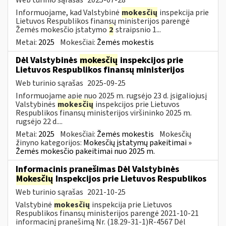
Informuojame, kad Valstybinė
mokesčių
inspekcija prie
Lietuvos Respublikos finansų ministerijos parengė
Žemės mokesčio įstatymo
2
straipsnio 1...
Metai:
2025
Mokesčiai:
Žemės mokestis
Dėl Valstybinės
mokesčių
inspekcijos prie
Lietuvos Respublikos finansų ministerijos
Web turinio sąrašas
2025-09-25
Informuojame apie nuo 2025 m. rugsėjo 23 d. įsigaliojusį
Valstybinės
mokesčių
inspekcijos prie Lietuvos
Respublikos finansų ministerijos viršininko 2025 m.
rugsėjo 22 d....
Metai:
2025
Mokesčiai:
Žemės mokestis
Mokesčių
žinyno kategorijos:
Mokesčių įstatymų pakeitimai »
Žemės mokesčio pakeitimai nuo 2025 m.
Informacinis pranešimas Dėl Valstybinės
Mokesčių
Inspekcijos prie Lietuvos Respublikos
Web turinio sąrašas
2021-10-25
Valstybinė
mokesčių
inspekcija prie Lietuvos
Respublikos finansų ministerijos parengė 2021-10-21
informacinį pranešimą Nr. (18.29-31-1)R-4567 Dėl