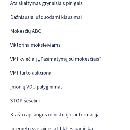
Atsiskaitymas grynaisiais pinigais
Dažniausiai užduodami klausimai
Mokesčių ABC
Viktorina moksleiviams
VMI kviečia į „Pasimatymą su mokesčiais“
VMI turto aukcionai
Įmonių VDU palyginimas
STOP šešėliui
Krašto apsaugos ministerijos informacija
Interneto svetainės atitikties paraiška