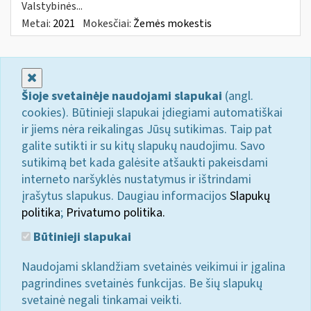
Valstybinės...
Metai:
2021
Mokesčiai:
Žemės mokestis
Uždaryti
Šioje svetainėje naudojami slapukai
(angl.
cookies). Būtinieji slapukai įdiegiami automatiškai
ir jiems nėra reikalingas Jūsų sutikimas. Taip pat
galite sutikti ir su kitų slapukų naudojimu. Savo
sutikimą bet kada galėsite atšaukti pakeisdami
interneto naršyklės nustatymus ir ištrindami
įrašytus slapukus. Daugiau informacijos
Slapukų
politika
;
Privatumo politika.
Būtinieji slapukai
Naudojami sklandžiam svetainės veikimui ir įgalina
pagrindines svetainės funkcijas. Be šių slapukų
svetainė negali tinkamai veikti.