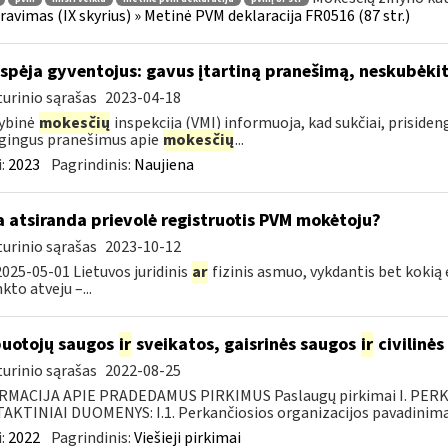
ravimas (IX skyrius) » Metinė PVM deklaracija FR0516 (87 str.)
įspėja gyventojus: gavus įtartiną pranešimą, neskubėki
urinio sąrašas
2023-04-18
ybinė
mokesčių
inspekcija (VMI) informuoja, kad sukčiai, priside
gingus pranešimus apie
mokesčių
...
:
2023
Pagrindinis:
Naujiena
 atsiranda prievolė registruotis PVM mokėtoju?
urinio sąrašas
2023-10-12
025-05-01 Lietuvos juridinis
ar
fizinis asmuo, vykdantis bet koki
to atveju –...
uotojų saugos
ir
sveikatos, gaisrinės saugos
ir
civilinės
urinio sąrašas
2022-08-25
RMACIJA APIE PRADEDAMUS PIRKIMUS Paslaugų pirkimai I. PER
KTINIAI DUOMENYS: I.1. Perkančiosios organizacijos pavadinimas
:
2022
Pagrindinis:
Viešieji pirkimai