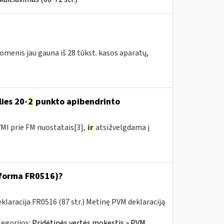
omenis jau gauna iš 28 tūkst. kasos aparatų,
ies 20-
2
punkto apibendrinto
MI prie FM nuostatais[3],
ir
atsižvelgdama į
 (forma FR0516)?
laracija FR0516 (87 str.) Metinę PVM deklaraciją
egorijos:
Pridėtinės vertės mokestis » PVM