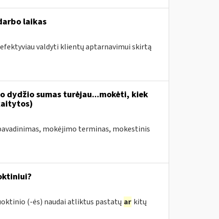
darbo laikas
 efektyviau valdyti klientų aptarnavimui skirtą
io dydžio sumas turėjau...mokėti, kiek
aitytos)
pavadinimas, mokėjimo terminas, mokestinis
ktiniui?
oktinio (-ės) naudai atliktus pastatų
ar
kitų