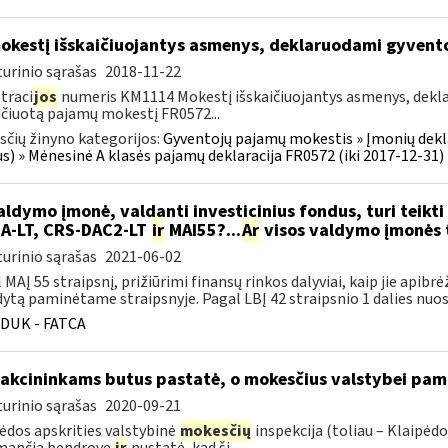
kestį išskaičiuojantys asmenys, deklaruodami gyven
urinio sąrašas
2018-11-22
traci
jos
numeris KM1114 Mokestį išskaičiuojantys asmenys, dek
ičiuotą pajamų mokestį FR0572...
čių žinyno kategorijos:
Gyventojų pajamų mokestis » Įmonių dekla
us) » Mėnesinė A klasės pajamų deklaracija FR0572 (iki 2017-12-31)
ldymo įmonė, valdanti investicinius fondus, turi teikti 
A-LT, CRS-DAC2-LT
ir
MAI55?...
Ar
visos valdymo įmonės tu
urinio sąrašas
2021-06-02
 MAĮ 55 straipsnį, prižiūrimi finansų rinkos dalyviai, kaip jie apibrė
ytą paminėtame straipsnyje. Pagal LBĮ 42 straipsnio 1 dalies nuost
DUK - FATCA
 akcininkams butus pastatė, o mokesčius valstybei pam
urinio sąrašas
2020-09-21
ėdos apskrities valstybinė
mokesčių
inspekcija (toliau – Klaipėd