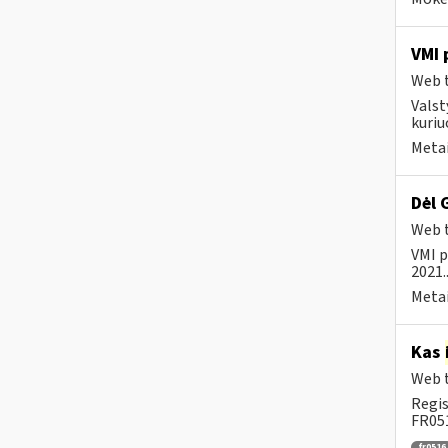
VMI 
Web t
Valst
kuriu
Metai
Dėl 
Web t
VMI p
2021..
Metai
Kas
Web t
Regis
FR051
fr0516