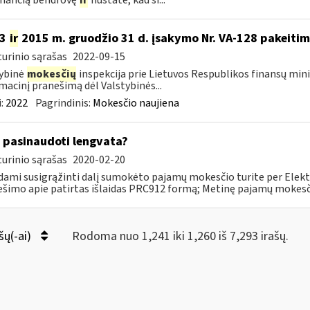
imančią bendrovę
ir
nustatė, kad ši...
13
ir
2015 m. gruodžio 31 d. įsakymo Nr. VA-128 pakeiti
urinio sąrašas
2022-09-15
ybinė
mokesčių
inspekcija prie Lietuvos Respublikos finansų mini
macinį pranešimą dėl Valstybinės...
:
2022
Pagrindinis:
Mokesčio naujiena
 pasinaudoti lengvata?
urinio sąrašas
2020-02-20
ami susigrąžinti dalį sumokėto pajamų mokesčio turite per Elekt
šimo apie patirtas išlaidas PRC912 formą; Metinę pajamų mokesčio 
šų(-ai)
Rodoma nuo 1,241 iki 1,260 iš 7,293 irašų.