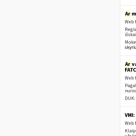
Ar
mo
Web t
Regis
išska
Mokes
skyri
Ar
va
FATC
Web t
Pagal
nurod
DUK:
VMI:
Web t
Klaip