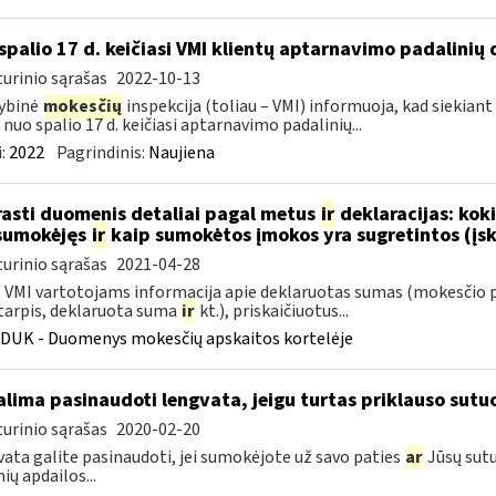
spalio 17 d. keičiasi VMI klientų aptarnavimo padalinių 
urinio sąrašas
2022-10-13
ybinė
mokesčių
inspekcija (toliau – VMI) informuoja, kad siekiant
, nuo spalio 17 d. keičiasi aptarnavimo padalinių...
:
2022
Pagrindinis:
Naujiena
rasti duomenis detaliai pagal metus
ir
deklaracijas: kok
sumokėjęs
ir
kaip sumokėtos įmokos yra sugretintos (įsk
urinio sąrašas
2021-04-28
VMI vartotojams informacija apie deklaruotas sumas (mokesčio 
tarpis, deklaruota suma
ir
kt.), priskaičiuotus...
DUK - Duomenys mokesčių apskaitos kortelėje
lima pasinaudoti lengvata, jeigu turtas priklauso sutuo
urinio sąrašas
2020-02-20
ata galite pasinaudoti, jei sumokėjote už savo paties
ar
Jūsų sutu
ių apdailos...