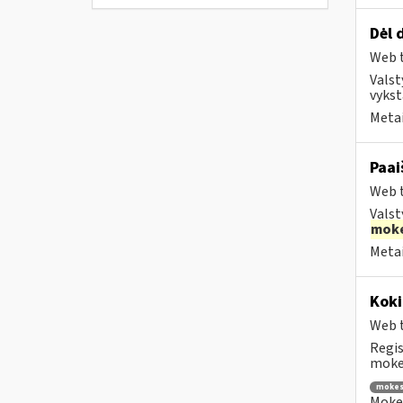
Dėl 
Web t
Valst
vykst
Metai
Paai
Web t
Valst
moke
Metai
Koki
Web t
Regis
mokes
mokes
Mokes