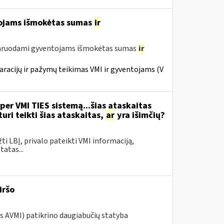
tojams išmokėtas sumas
ir
laruodami gyventojams išmokėtas sumas
ir
racijų ir pažymų teikimas VMI ir gyventojams (V
per VMI TIES sistemą...šias ataskaitas
ri teikti šias ataskaitas,
ar
yra išimčių?
žti LBĮ, privalo pateikti VMI informaciją,
atas...
iršo
os AVMI) patikrino daugiabučių statyba