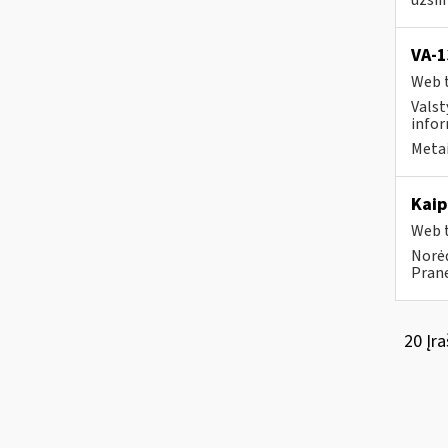
užsi
VA-
Web t
Valst
infor
Metai
Kaip
Web t
Norėd
Prane
20 Įra