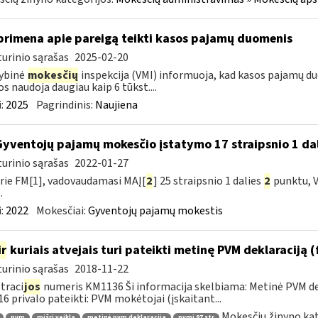
primena apie pareigą teikti kasos pajamų duomenis
urinio sąrašas
2025-02-20
ybinė
mokesčių
inspekcija (VMI) informuoja, kad kasos pajamų du
os naudoja daugiau kaip 6 tūkst....
:
2025
Pagrindinis:
Naujiena
Gyventojų pajamų mokesčio įstatymo 17 straipsnio 1 dal
urinio sąrašas
2022-01-27
rie FM[1], vadovaudamasi MAĮ[
2
] 25 straipsnio 1 dalies
2
punktu, V
.
:
2022
Mokesčiai:
Gyventojų pajamų mokestis
ir
kuriais atvejais turi pateikti metinę PVM deklaraciją
urinio sąrašas
2018-11-22
traci
jos
numeris KM1136 Ši informacija skelbiama: Metinė PVM dek
6 privalo pateikti: PVM mokėtojai (įskaitant...
Mokesčių žinyno kat
pvm
mišri veikla
metinė pvm deklaracija
pvmį 87 str