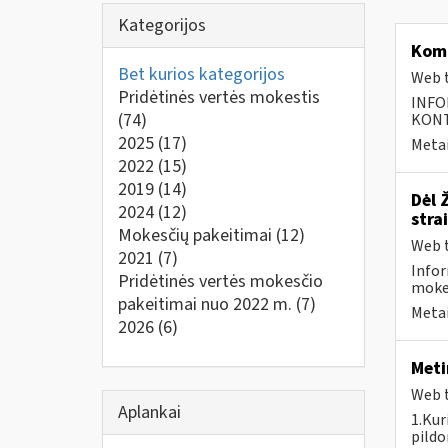
Kategorijos
Kom
Bet kurios kategorijos
Web t
Pridėtinės vertės mokestis
INFO
(74)
KONTA
2025
(17)
Metai
2022
(15)
2019
(14)
Dėl 
2024
(12)
stra
Mokesčių pakeitimai
(12)
Web t
2021
(7)
Infor
Pridėtinės vertės mokesčio
moke
pakeitimai nuo 2022 m.
(7)
Metai
2026
(6)
Meti
Web t
Aplankai
1.Kur
pildo