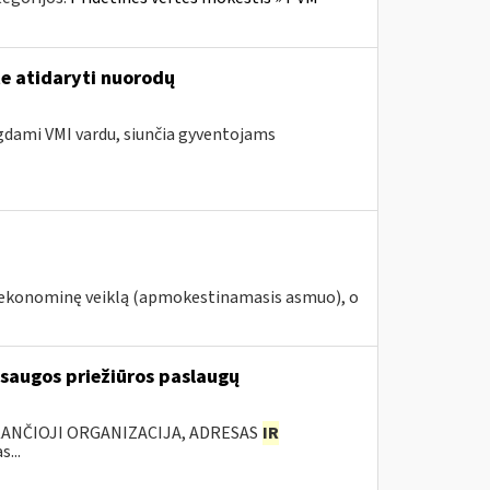
te atidaryti nuorodų
ngdami VMI vardu, siunčia gyventojams
ą ekonominę veiklą (apmokestinamasis asmuo), o
 saugos priežiūros paslaugų
KANČIOJI ORGANIZACIJA, ADRESAS
IR
...