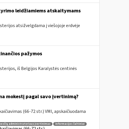
skyrimo leidžiamiems atskaitymams
sterijos atsižvelgdama į viešojoje erdvėje
rtinančios pažymos
terijos, iš Belgijos Karalystės centinės
ama mokestį pagal savo įvertinimą?
aičiavimas (66-72 str.) VMI, apskaičiuodama
esčių administratoriaus įvertinimas
informacijos šaltiniai
aičiavimas (66-72 str.)