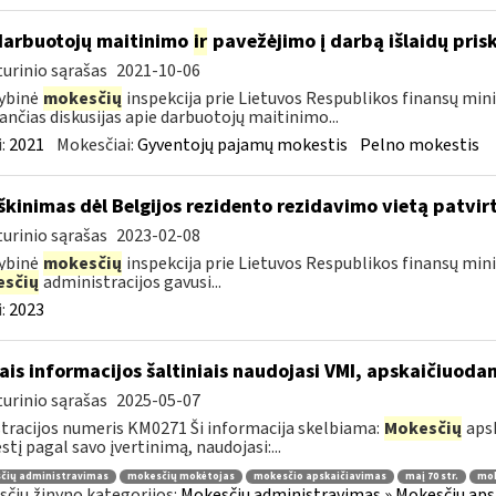
darbuotojų maitinimo
ir
pavežėjimo į darbą išlaidų pri
urinio sąrašas
2021-10-06
ybinė
mokesčių
inspekcija prie Lietuvos Respublikos finansų mini
ančias diskusijas apie darbuotojų maitinimo...
:
2021
Mokesčiai:
Gyventojų pajamų mokestis
Pelno mokestis
škinimas dėl Belgijos rezidento rezidavimo vietą patvi
urinio sąrašas
2023-02-08
ybinė
mokesčių
inspekcija prie Lietuvos Respublikos finansų minis
sčių
administracijos gavusi...
:
2023
ais informacijos šaltiniais naudojasi VMI, apskaičiuod
urinio sąrašas
2025-05-07
tracijos numeris KM0271 Ši informacija skelbiama:
Mokesčių
apsk
tį pagal savo įvertinimą, naudojasi:...
čių administravimas
mokesčių mokėtojas
mokesčio apskaičiavimas
maį 70 str.
mok
čių žinyno kategorijos:
Mokesčių administravimas » Mokesčių apsk