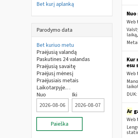
Bet kurį aplanką
Nuo 
Web t
Parodymo data
Valst
laiką
Metai
Bet kuriuo metu
Praėjusią valandą
Paskutines 24 valandas
Kur 
esu 
Praėjusią savaitę
Praėjusį mėnesį
Web t
Praėjusiais metais
Mano 
laiko
Laikotarpyje…
Nuo
Iki
DUK:
Ar
ga
Web t
Paieška
Lengv
statin