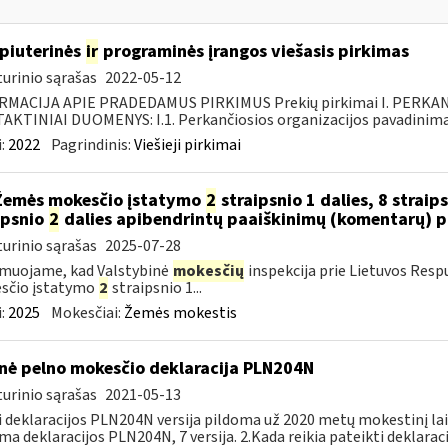
piuterinės
ir
programinės įrangos viešasis pirkimas
urinio sąrašas
2022-05-12
RMACIJA APIE PRADEDAMUS PIRKIMUS Prekių pirkimai I. PERKA
KTINIAI DUOMENYS: I.1. Perkančiosios organizacijos pavadinimas
:
2022
Pagrindinis:
Viešieji pirkimai
Žemės mokesčio įstatymo
2
straipsnio 1 dalies, 8 straip
ipsnio
2
dalies apibendrintų paaiškinimų (komentarų) 
urinio sąrašas
2025-07-28
muojame, kad Valstybinė
mokesčių
inspekcija prie Lietuvos Resp
sčio įstatymo
2
straipsnio 1...
:
2025
Mokesčiai:
Žemės mokestis
nė pelno mokesčio deklaracija PLN204N
urinio sąrašas
2021-05-13
i deklaracijos PLN204N versija pildoma už 2020 metų mokestinį la
ma deklaracijos PLN204N, 7 versija. 2.Kada reikia pateikti deklarac