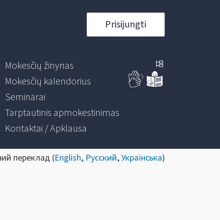
Prisijungti
Mokesčių žinynas
Mokesčių kalendorius
Seminarai
Tarptautinis apmokestinimas
Kontaktai / Apklausa
ний переклад (
English
,
Русский
,
Українська
)