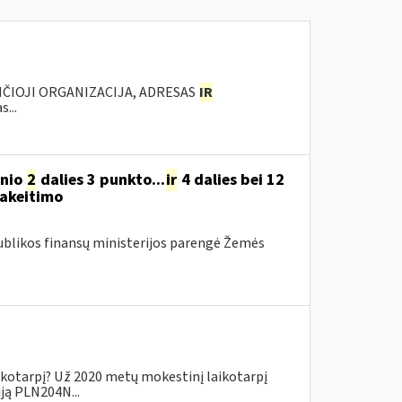
NČIOJI ORGANIZACIJA, ADRESAS
IR
...
snio
2
dalies 3 punkto...
ir
4 dalies bei 12
pakeitimo
ublikos finansų ministerijos parengė Žemės
ikotarpį? Už 2020 metų mokestinį laikotarpį
iją PLN204N...