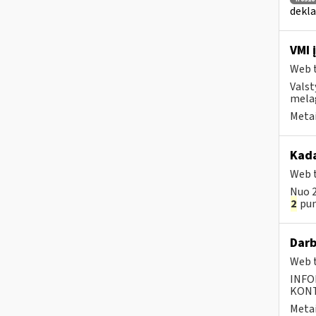
dekla
VMI 
Web t
Valst
mela
Metai
Kada
Web t
Nuo 2
2
punk
Darb
Web t
INFO
KONTA
Metai