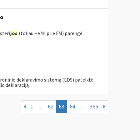
mo
steri
jos
(toliau – VMI prie FM) parengė
roninio deklaravimo sistemą (EDS) pateikti:
deklaraciją....
1
...
62
63
64
...
365