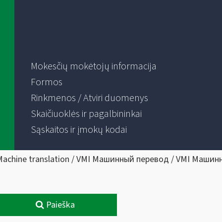
Mokesčių mokėtojų informacija
Formos
Rinkmenos / Atviri duomenys
Skaičiuoklės ir pagalbininkai
Sąskaitos ir įmokų kodai
Machine translation / VMI Машинный перевод / VMI Машин
Paieška