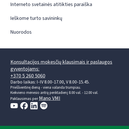
Interneto svetainės atitikties paraiška
Ieškome turto savininkų
Nuorodos
Konsultacijos mokesčių klausimais ir paslaugos
gyventojams:
+370 5 260 5060
Darbo laikas: I-IV 8.00-17.00, V 8.00-15.45.
Prieššventinę dieną - viena valanda trumpiau.
Kiekvieno mėnesio antrą penktadienį 8.00 val. - 12.00 val.
Mano VMI
Paklausimas per