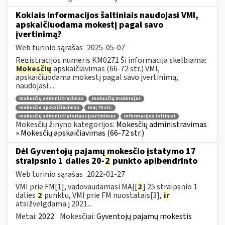
Kokiais informacijos šaltiniais naudojasi VMI,
apskaičiuodama mokestį pagal savo
įvertinimą?
Web turinio sąrašas
2025-05-07
Registracijos numeris KM0271 Ši informacija skelbiama:
Mokesčių
apskaičiavimas (66-72 str.) VMI,
apskaičiuodama mokestį pagal savo įvertinimą,
naudojasi:...
mokesčių administravimas
mokesčių mokėtojas
mokesčio apskaičiavimas
maį 70 str.
mokesčių administratoriaus įvertinimas
informacijos šaltiniai
Mokesčių žinyno kategorijos:
Mokesčių administravimas
» Mokesčių apskaičiavimas (66-72 str.)
Dėl Gyventojų pajamų mokesčio įstatymo 17
straipsnio 1 dalies 20-
2
punkto apibendrinto
Web turinio sąrašas
2022-01-27
VMI prie FM[1], vadovaudamasi MAĮ[
2
] 25 straipsnio 1
dalies
2
punktu, VMI prie FM nuostatais[3],
ir
atsižvelgdama į 2021...
Metai:
2022
Mokesčiai:
Gyventojų pajamų mokestis