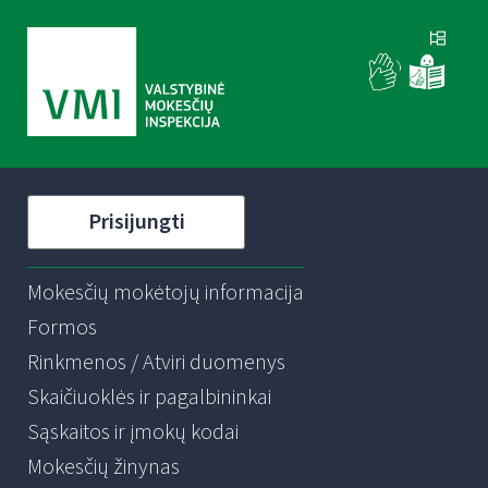
Prisijungti
Mokesčių mokėtojų informacija
Formos
Rinkmenos / Atviri duomenys
Skaičiuoklės ir pagalbininkai
Sąskaitos ir įmokų kodai
Mokesčių žinynas