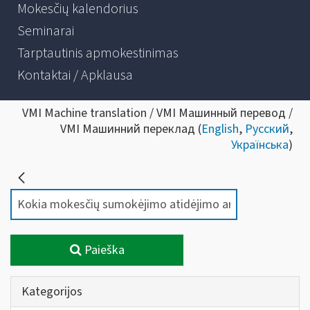
Mokesčių kalendorius
Seminarai
Tarptautinis apmokestinimas
Kontaktai / Apklausa
VMI Machine translation / VMI Машинный перевод /
VMI Машинний переклад (
English
,
Русский
,
Українська
)
Paieška
Kategorijos