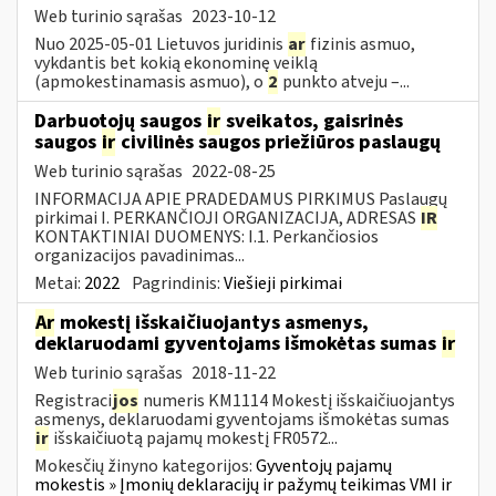
Web turinio sąrašas
2023-10-12
Nuo 2025-05-01 Lietuvos juridinis
ar
fizinis asmuo,
vykdantis bet kokią ekonominę veiklą
(apmokestinamasis asmuo), o
2
punkto atveju –...
Darbuotojų saugos
ir
sveikatos, gaisrinės
saugos
ir
civilinės saugos priežiūros paslaugų
Web turinio sąrašas
2022-08-25
INFORMACIJA APIE PRADEDAMUS PIRKIMUS Paslaugų
pirkimai I. PERKANČIOJI ORGANIZACIJA, ADRESAS
IR
KONTAKTINIAI DUOMENYS: I.1. Perkančiosios
organizacijos pavadinimas...
Metai:
2022
Pagrindinis:
Viešieji pirkimai
Ar
mokestį išskaičiuojantys asmenys,
deklaruodami gyventojams išmokėtas sumas
ir
Web turinio sąrašas
2018-11-22
Registraci
jos
numeris KM1114 Mokestį išskaičiuojantys
asmenys, deklaruodami gyventojams išmokėtas sumas
ir
išskaičiuotą pajamų mokestį FR0572...
Mokesčių žinyno kategorijos:
Gyventojų pajamų
mokestis » Įmonių deklaracijų ir pažymų teikimas VMI ir