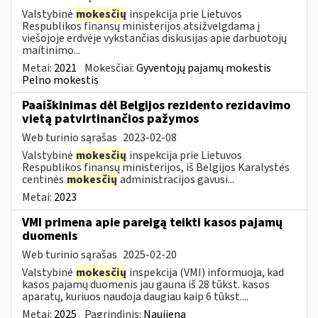
Valstybinė
mokesčių
inspekcija prie Lietuvos
Respublikos finansų ministerijos atsižvelgdama į
viešojoje erdvėje vykstančias diskusijas apie darbuotojų
maitinimo...
Metai:
2021
Mokesčiai:
Gyventojų pajamų mokestis
Pelno mokestis
Paaiškinimas dėl Belgijos rezidento rezidavimo
vietą patvirtinančios pažymos
Web turinio sąrašas
2023-02-08
Valstybinė
mokesčių
inspekcija prie Lietuvos
Respublikos finansų ministerijos, iš Belgijos Karalystės
centinės
mokesčių
administracijos gavusi...
Metai:
2023
VMI primena apie pareigą teikti kasos pajamų
duomenis
Web turinio sąrašas
2025-02-20
Valstybinė
mokesčių
inspekcija (VMI) informuoja, kad
kasos pajamų duomenis jau gauna iš 28 tūkst. kasos
aparatų, kuriuos naudoja daugiau kaip 6 tūkst....
Metai:
2025
Pagrindinis:
Naujiena