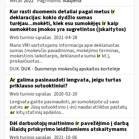
Metai:
2022
Pagrindinis:
Naujiena
Kur rasti duomenis detaliai pagal metus
ir
deklaracijas: kokio dydžio sumas
turėjau...mokėti, kiek esu sumokėjęs
ir
kaip
sumokėtos įmokos yra sugretintos (įskaitytos)
Web turinio sąrašas
2021-04-28
Mano VMI vartotojams informacija apie deklaruotas
sumas (mokesčio pavadinimas, mokėjimo terminas,
mokestinis laikotarpis, deklaruota suma
ir
kt.),
priskaičiuotus...
DUK:
DUK - Duomenys mokesčių apskaitos kortelėje
Ar
galima pasinaudoti lengvata, jeigu turtas
priklauso sutuoktiniui?
Web turinio sąrašas
2020-02-20
Lengvata galite pasinaudoti, jei sumokėjote už savo
paties
ar
Jūsų sutuoktinio (-ės) naudai atliktus pastatų
ar
kitų statinių apdailos...
Dėl darbuotojų maitinimo
ir
pavežėjimo į darbą
išlaidų priskyrimo leidžiamiems atskaitymams
Web turinio sąrašas
2021-10-06