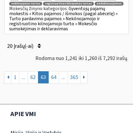
nekilnojamas turtas
registruotinas kilnojamas turtas
nedeklaruojamas
Mokesčių žinyno kategorijos:
Gyventojų pajamų
mokestis » Kitos pajamos / išmokos (pagal abėcėlę) »
Turto pardavimo pajamos » Nekilnojamojo ir
registruotino kilnojamojo turto » Mokesčio
sumokėjimas ir deklaravimas
20 Įrašų(-ai)
Rodoma nuo 1,241 iki 1,260 iš 7,292 irašų.
1
...
62
63
64
...
365
APIE VMI
Misija, Vizija ir Vertybės