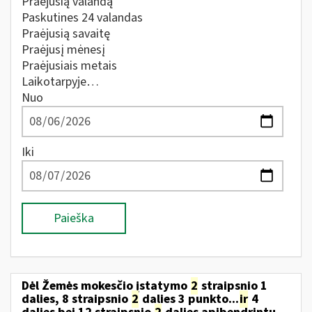
Praėjusią valandą
Paskutines 24 valandas
Praėjusią savaitę
Praėjusį mėnesį
Praėjusiais metais
Laikotarpyje…
Nuo
Iki
Paieška
Dėl Žemės mokesčio įstatymo
2
straipsnio 1
dalies, 8 straipsnio
2
dalies 3 punkto...
ir
4