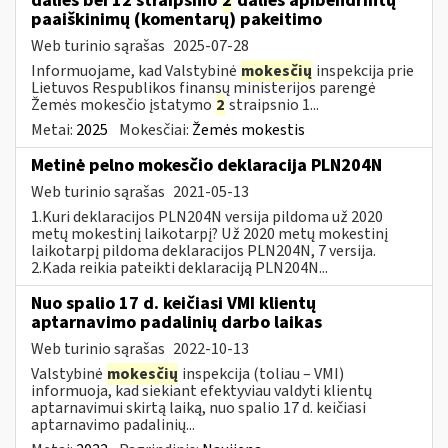
dalies bei 12 straipsnio
2
dalies apibendrintų
paaiškinimų (komentarų) pakeitimo
Web turinio sąrašas
2025-07-28
Informuojame, kad Valstybinė
mokesčių
inspekcija prie
Lietuvos Respublikos finansų ministerijos parengė
Žemės mokesčio įstatymo
2
straipsnio 1...
Metai:
2025
Mokesčiai:
Žemės mokestis
Metinė pelno mokesčio deklaracija PLN204N
Web turinio sąrašas
2021-05-13
1.Kuri deklaracijos PLN204N versija pildoma už 2020
metų mokestinį laikotarpį? Už 2020 metų mokestinį
laikotarpį pildoma deklaracijos PLN204N, 7 versija.
2.Kada reikia pateikti deklaraciją PLN204N...
Nuo spalio 17 d. keičiasi VMI klientų
aptarnavimo padalinių darbo laikas
Web turinio sąrašas
2022-10-13
Valstybinė
mokesčių
inspekcija (toliau – VMI)
informuoja, kad siekiant efektyviau valdyti klientų
aptarnavimui skirtą laiką, nuo spalio 17 d. keičiasi
aptarnavimo padalinių...