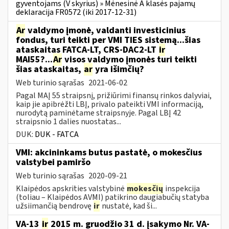
gyventojams (V skyrius) » Mėnesinė A klasės pajamų
deklaracija FR0572 (iki 2017-12-31)
Ar
valdymo įmonė, valdanti investicinius
fondus, turi teikti per VMI TIES sistemą...šias
ataskaitas FATCA-LT, CRS-DAC2-LT
ir
MAI55?...
Ar
visos valdymo įmonės turi teikti
šias ataskaitas,
ar
yra išimčių?
Web turinio sąrašas
2021-06-02
Pagal MAĮ 55 straipsnį, prižiūrimi finansų rinkos dalyviai,
kaip jie apibrėžti LBĮ, privalo pateikti VMI informaciją,
nurodytą paminėtame straipsnyje. Pagal LBĮ 42
straipsnio 1 dalies nuostatas...
DUK:
DUK - FATCA
VMI: akcininkams butus pastatė, o mokesčius
valstybei pamiršo
Web turinio sąrašas
2020-09-21
Klaipėdos apskrities valstybinė
mokesčių
inspekcija
(toliau – Klaipėdos AVMI) patikrino daugiabučių statyba
užsiimančią bendrovę
ir
nustatė, kad ši...
VA-13
ir
2015 m. gruodžio 31 d. įsakymo Nr. VA-