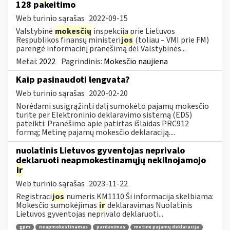
128 pakeitimo
Web turinio sąrašas
2022-09-15
Valstybinė
mokesčių
inspekcija prie Lietuvos
Respublikos finansų ministeri
jos
(toliau – VMI prie FM)
parengė informacinį pranešimą dėl Valstybinės...
Metai:
2022
Pagrindinis:
Mokesčio naujiena
Kaip pasinaudoti lengvata?
Web turinio sąrašas
2020-02-20
Norėdami susigrąžinti dalį sumokėto pajamų mokesčio
turite per Elektroninio deklaravimo sistemą (EDS)
pateikti: Pranešimo apie patirtas išlaidas PRC912
formą; Metinę pajamų mokesčio deklaraciją....
nuolatinis Lietuvos gyventojas neprivalo
deklaruoti neapmokestinamųjų nekilnojamojo
ir
Web turinio sąrašas
2023-11-22
Registraci
jos
numeris KM1110 Ši informacija skelbiama:
Mokesčio sumokėjimas
ir
deklaravimas Nuolatinis
Lietuvos gyventojas neprivalo deklaruoti...
gpm
neapmokestinamas
pardavimas
metinė pajamų deklaracija