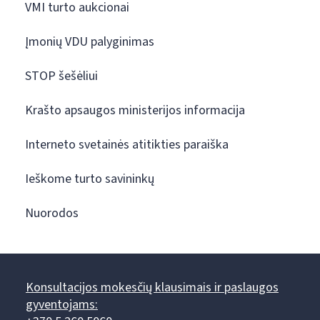
VMI turto aukcionai
Įmonių VDU palyginimas
STOP šešėliui
Krašto apsaugos ministerijos informacija
Interneto svetainės atitikties paraiška
Ieškome turto savininkų
Nuorodos
Konsultacijos mokesčių klausimais ir paslaugos
gyventojams: