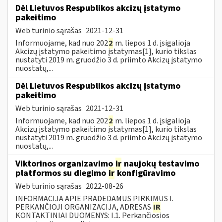
Dėl Lietuvos Respublikos akcizų įstatymo
pakeitimo
Web turinio sąrašas
2021-12-31
Informuojame, kad nuo 202
2
m. liepos 1 d. įsigalioja
Akcizų įstatymo pakeitimo įstatymas[1], kurio tikslas
nustatyti 2019 m. gruodžio 3 d. priimto Akcizų įstatymo
nuostatų,...
Dėl Lietuvos Respublikos akcizų įstatymo
pakeitimo
Web turinio sąrašas
2021-12-31
Informuojame, kad nuo 202
2
m. liepos 1 d. įsigalioja
Akcizų įstatymo pakeitimo įstatymas[1], kurio tikslas
nustatyti 2019 m. gruodžio 3 d. priimto Akcizų įstatymo
nuostatų,...
Viktorinos organizavimo
ir
naujokų testavimo
platformos su diegimo
ir
konfigūravimo
Web turinio sąrašas
2022-08-26
INFORMACIJA APIE PRADEDAMUS PIRKIMUS I.
PERKANČIOJI ORGANIZACIJA, ADRESAS
IR
KONTAKTINIAI DUOMENYS: I.1. Perkančiosios