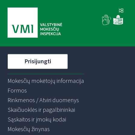
Prisijungti
Mokesčių mokėtojų informacija
Formos
Rinkmenos / Atviri duomenys
Skaičiuoklės ir pagalbininkai
Sąskaitos ir įmokų kodai
Mokesčių žinynas