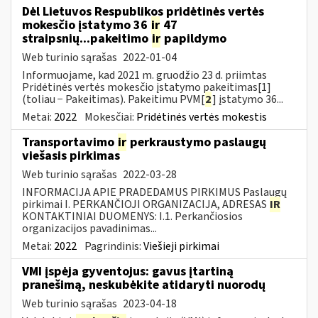
Dėl Lietuvos Respublikos pridėtinės vertės
mokesčio įstatymo 36
ir
47
straipsnių...pakeitimo
ir
papildymo
Web turinio sąrašas
2022-01-04
Informuojame, kad 2021 m. gruodžio 23 d. priimtas
Pridėtinės vertės mokesčio įstatymo pakeitimas[1]
(toliau − Pakeitimas). Pakeitimu PVM[
2
] įstatymo 36...
Metai:
2022
Mokesčiai:
Pridėtinės vertės mokestis
Transportavimo
ir
perkraustymo paslaugų
viešasis pirkimas
Web turinio sąrašas
2022-03-28
INFORMACIJA APIE PRADEDAMUS PIRKIMUS Paslaugų
pirkimai I. PERKANČIOJI ORGANIZACIJA, ADRESAS
IR
KONTAKTINIAI DUOMENYS: I.1. Perkančiosios
organizacijos pavadinimas...
Metai:
2022
Pagrindinis:
Viešieji pirkimai
VMI įspėja gyventojus: gavus įtartiną
pranešimą, neskubėkite atidaryti nuorodų
Web turinio sąrašas
2023-04-18