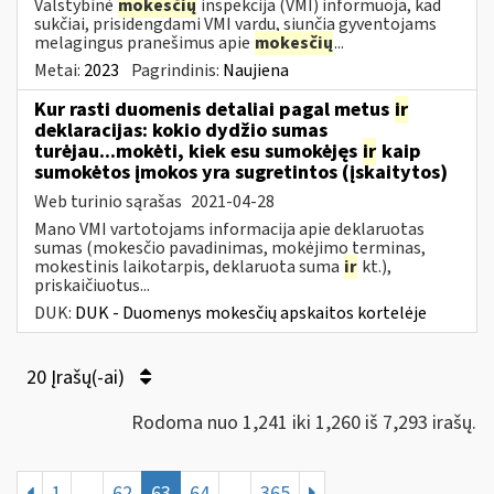
Valstybinė
mokesčių
inspekcija (VMI) informuoja, kad
sukčiai, prisidengdami VMI vardu, siunčia gyventojams
melagingus pranešimus apie
mokesčių
...
Metai:
2023
Pagrindinis:
Naujiena
Kur rasti duomenis detaliai pagal metus
ir
deklaracijas: kokio dydžio sumas
turėjau...mokėti, kiek esu sumokėjęs
ir
kaip
sumokėtos įmokos yra sugretintos (įskaitytos)
Web turinio sąrašas
2021-04-28
Mano VMI vartotojams informacija apie deklaruotas
sumas (mokesčio pavadinimas, mokėjimo terminas,
mokestinis laikotarpis, deklaruota suma
ir
kt.),
priskaičiuotus...
DUK:
DUK - Duomenys mokesčių apskaitos kortelėje
20 Įrašų(-ai)
Rodoma nuo 1,241 iki 1,260 iš 7,293 irašų.
1
...
62
63
64
...
365