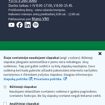
+370 5 260 5060
Darbo laikas: I-IV 8.00-17.00, V 8.00-15.45.
Prieššventinę dieną - viena valanda trumpiau.
Kiekvieno mėnesio antrą penktadienį 8.00 val. - 12.00 val.
Mano VMI
Paklausimas per
Valstybinė mokesčių inspekcija prie Lietuvos
U
Respublikos finansų ministerijos
Šioje svetainėje naudojami slapukai
(angl. cookies). Būtinieji
slapukai įdiegiami automatiškai ir jiems nėra reikalingas Jūsų
Biudžetinė įstaiga. Juridinio asmens kodas — 188659752,
sutikimas. Taip pat galite sutikti ir su kitų slapukų naudojimu. Savo
adresas: Vasario 16-osios g. 14, 01107 Vilnius, Lietuva, el.paštas:
sutikimą bet kada galėsite atšaukti pakeisdami interneto naršyklės
vmi@vmi.lt
, E. pristatymo dėžutės adresas 188659752
nustatymus ir ištrindami įrašytus slapukus. Daugiau informacijos
Duomenys apie Valstybinę mokesčių inspekciją prie Lietuvos
Slapukų politika
;
Privatumo politika.
Respublikos finansų ministerijos kaupiami ir saugomi Juridinių
asmenų registre
Būtinieji slapukai
Naudojami sklandžiam svetainės veikimui ir įgalina pagrindines
svetainės funkcijas. Be šių slapukų svetainė negali tinkamai veikti.
Analitiniai slapukai