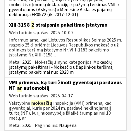
mokestis » Įmonių deklaracijų ir pažymų teikimas VMI ir
gyventojams (V skyrius) » Mėnesinė A klasės pajamų
deklaracija FR0572 (iki 2017-12-31)
XIII-3158
2
straipsnio pakeitimo įstatymo
Web turinio sąrašas
2025-10-09
Informuojame, kad Lietuvos Respublikos Seimas 2025 m.
rugsėjo 25 d. priėmė: Lietuvos Respublikos mokesčio už
aplinkos teršimą įstatymo Nr. VIII-1183 pakeitimo
įstatymo Nr. XIII-3158 ...
Metai:
2025
Mokesčių žinyno kategorijos:
Mokesčių
įstatymų pakeitimai » Mokesčio už aplinkos teršimą
įstatymo pakeitimai nuo 2028 m.
VMI primena, ką turi žinoti gyventojai pardavus
NT
ar
automobilį
Web turinio sąrašas
2025-04-17
Valstybinė
mokesčių
inspekcija (VMI) primena, kad
gyventojai, kurie per 2024 m. pardavė nekilnojamąjį
turtą (NT), kurį nuosavybėje išlaikė trumpiau nei 10
metų, ar...
Metai:
2025
Pagrindinis:
Naujiena