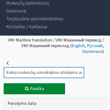
Mokesčių kalendorius
Seminarai
Tarptautinis apmokestinimas
Kontaktai / Apklausa
VMI Machine translation / VMI Машинный перевод /
VMI Машинний переклад (
English
,
Русский
,
Українська
)
Paieška
Parodymo data