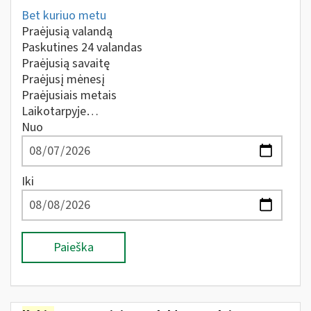
Bet kuriuo metu
Praėjusią valandą
Paskutines 24 valandas
Praėjusią savaitę
Praėjusį mėnesį
Praėjusiais metais
Laikotarpyje…
Nuo
Iki
Paieška