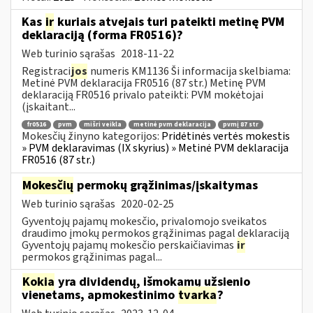
Kas
ir
kuriais atvejais turi pateikti metinę PVM
deklaraciją (forma FR0516)?
Web turinio sąrašas
2018-11-22
Registraci
jos
numeris KM1136 Ši informacija skelbiama:
Metinė PVM deklaracija FR0516 (87 str.) Metinę PVM
deklaraciją FR0516 privalo pateikti: PVM mokėtojai
(įskaitant...
fr0516
pvm
mišri veikla
metinė pvm deklaracija
pvmį 87 str
Mokesčių žinyno kategorijos:
Pridėtinės vertės mokestis
» PVM deklaravimas (IX skyrius) » Metinė PVM deklaracija
FR0516 (87 str.)
Mokesčių
permokų grąžinimas/įskaitymas
Web turinio sąrašas
2020-02-25
Gyventojų pajamų mokesčio, privalomojo sveikatos
draudimo įmokų permokos grąžinimas pagal deklaraciją
Gyventojų pajamų mokesčio perskaičiavimas
ir
permokos grąžinimas pagal...
Kokia
yra dividendų, išmokamų užsienio
vienetams, apmokestinimo
tvarka
?