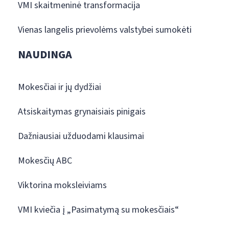
VMI skaitmeninė transformacija
Vienas langelis prievolėms valstybei sumokėti
NAUDINGA
Mokesčiai ir jų dydžiai
Atsiskaitymas grynaisiais pinigais
Dažniausiai užduodami klausimai
Mokesčių ABC
Viktorina moksleiviams
VMI kviečia į „Pasimatymą su mokesčiais“