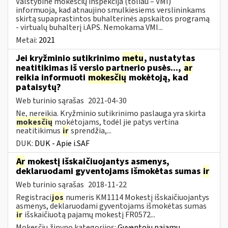
Valstybinė mokesčių inspekcija (toliau – VMI)
informuoja, kad atnaujino smulkiesiems verslininkams
skirtą supaprastintos buhalterinės apskaitos programą
- virtualų buhalterį i.APS. Nemokama VMI...
Metai:
2021
Jei kryžminio sutikrinimo
metu
, nustatytas
neatitikimas iš verslo partnerio pusės...,
ar
reikia informuoti
mokesčių
mokėtoją, kad
pataisytų?
Web turinio sąrašas
2021-04-30
Ne, nereikia. Kryžminio sutikrinimo paslauga yra skirta
mokesčių
mokėtojams, todėl jie patys vertina
neatitikimus
ir
sprendžia,...
DUK:
DUK - Apie i.SAF
Ar
mokestį išskaičiuojantys asmenys,
deklaruodami gyventojams išmokėtas sumas
ir
Web turinio sąrašas
2018-11-22
Registraci
jos
numeris KM1114 Mokestį išskaičiuojantys
asmenys, deklaruodami gyventojams išmokėtas sumas
ir
išskaičiuotą pajamų mokestį FR0572...
Mokesčių žinyno kategorijos:
Gyventojų pajamų