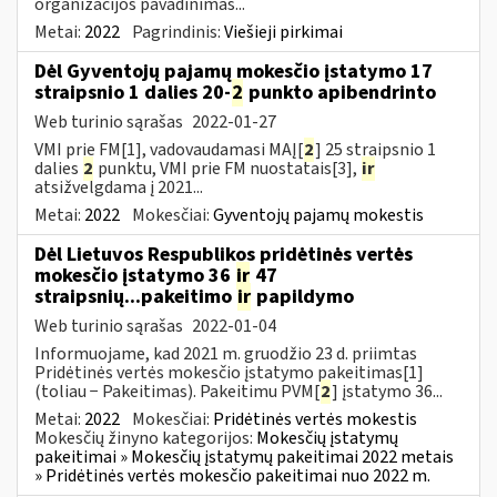
organizacijos pavadinimas...
Metai:
2022
Pagrindinis:
Viešieji pirkimai
Dėl Gyventojų pajamų mokesčio įstatymo 17
straipsnio 1 dalies 20-
2
punkto apibendrinto
Web turinio sąrašas
2022-01-27
VMI prie FM[1], vadovaudamasi MAĮ[
2
] 25 straipsnio 1
dalies
2
punktu, VMI prie FM nuostatais[3],
ir
atsižvelgdama į 2021...
Metai:
2022
Mokesčiai:
Gyventojų pajamų mokestis
Dėl Lietuvos Respublikos pridėtinės vertės
mokesčio įstatymo 36
ir
47
straipsnių...pakeitimo
ir
papildymo
Web turinio sąrašas
2022-01-04
Informuojame, kad 2021 m. gruodžio 23 d. priimtas
Pridėtinės vertės mokesčio įstatymo pakeitimas[1]
(toliau − Pakeitimas). Pakeitimu PVM[
2
] įstatymo 36...
Metai:
2022
Mokesčiai:
Pridėtinės vertės mokestis
Mokesčių žinyno kategorijos:
Mokesčių įstatymų
pakeitimai » Mokesčių įstatymų pakeitimai 2022 metais
» Pridėtinės vertės mokesčio pakeitimai nuo 2022 m.