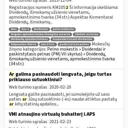
Web turinio sąrašas
2023-12-04
Registracijos numeris KM105
2
Ši informacija skelbiama:
Dividendų, išmokamų užsienio vienetams,
apmokestinimo tvarka (34 str.) Aspektas Komentarai
Dividendų, išmokamų...
dais
das-1
dividendai
pelno mokestis
dvigubo apmokestinimo išvengimo sutartis
tikslinė teritorija
dividendų apmokestinimas
neapmokestinami dividendai
Mokesčių
dalyvavimo išimtis
pmį 34 str.
paskirstytasis pelnas
žinyno kategorijos:
Pelno mokestis » Dividendai ir
paskirstytasis pelnas (PMĮ VII skyrius) » Dividendų,
išmokamų užsienio vienetams, apmokestinimo tvarka
(34 str.)
Ar
galima pasinaudoti lengvata, jeigu turtas
priklauso sutuoktiniui?
Web turinio sąrašas
2020-02-20
Lengvata galite pasinaudoti, jei sumokėjote už savo
paties
ar
Jūsų sutuoktinio (-ės) naudai atliktus pastatų
ar
kitų statinių apdailos...
VMI atnaujino virtualų buhalterį i.APS
Web turinio sąrašas
2021-02-23