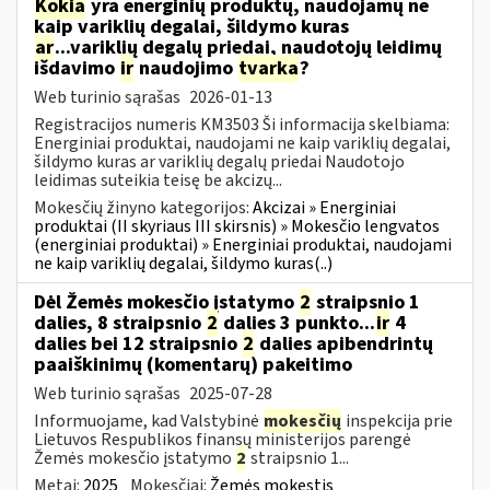
Kokia
yra energinių produktų, naudojamų ne
kaip variklių degalai, šildymo kuras
ar
...variklių degalų priedai, naudotojų leidimų
išdavimo
ir
naudojimo
tvarka
?
Web turinio sąrašas
2026-01-13
Registracijos numeris KM3503 Ši informacija skelbiama:
Energiniai produktai, naudojami ne kaip variklių degalai,
šildymo kuras ar variklių degalų priedai Naudotojo
leidimas suteikia teisę be akcizų...
Mokesčių žinyno kategorijos:
Akcizai » Energiniai
produktai (II skyriaus III skirsnis) » Mokesčio lengvatos
(energiniai produktai) » Energiniai produktai, naudojami
ne kaip variklių degalai, šildymo kuras(..)
Dėl Žemės mokesčio įstatymo
2
straipsnio 1
dalies, 8 straipsnio
2
dalies 3 punkto...
ir
4
dalies bei 12 straipsnio
2
dalies apibendrintų
paaiškinimų (komentarų) pakeitimo
Web turinio sąrašas
2025-07-28
Informuojame, kad Valstybinė
mokesčių
inspekcija prie
Lietuvos Respublikos finansų ministerijos parengė
Žemės mokesčio įstatymo
2
straipsnio 1...
Metai:
2025
Mokesčiai:
Žemės mokestis