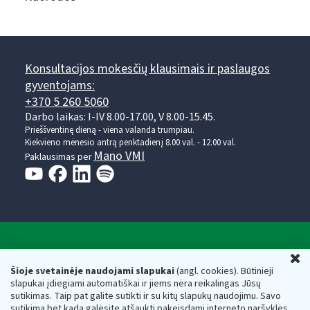
Konsultacijos mokesčių klausimais ir paslaugos
gyventojams:
+370 5 260 5060
Darbo laikas: I-IV 8.00-17.00, V 8.00-15.45.
Prieššventinę dieną - viena valanda trumpiau.
Kiekvieno mėnesio antrą penktadienį 8.00 val. - 12.00 val.
Mano VMI
Paklausimas per
Valstybinė mokesčių inspekcija prie Lietuvos
U
Respublikos finansų ministerijos
Šioje svetainėje naudojami slapukai
(angl. cookies). Būtinieji
slapukai įdiegiami automatiškai ir jiems nėra reikalingas Jūsų
Biudžetinė įstaiga. Juridinio asmens kodas — 188659752,
sutikimas. Taip pat galite sutikti ir su kitų slapukų naudojimu. Savo
adresas: Vasario 16-osios g. 14, 01107 Vilnius, Lietuva, el.paštas:
sutikimą bet kada galėsite atšaukti pakeisdami interneto naršyklės