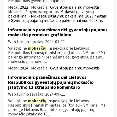
Respublikos gyventojų pajamų...
Metai:
2022
Mokesčiai:
Gyventojų pajamų mokestis
Mokesčių žinyno kategorijos:
Mokesčių įstatymų
pakeitimai » Mokesčių įstatymų pakeitimai 2023 metais
» Gyventojų pajamų mokesčio pakeitimai nuo 2023 m.
Informacinis pranešimas dėl gyventojų pajamų
mokesčio permokos grąžinimo
Web turinio sąrašas
2024-01-11
Valstybinė
mokesčių
inspekcija prie Lietuvos
Respublikos finansų ministerijos (toliau – VMI prie FM)
parengė informacinį pranešimą dėl gyventojų pajamų
mokesčio permokos...
Metai:
2024
Mokesčiai:
Gyventojų pajamų mokestis
Informacinis pranešimas dėl Lietuvos
Respublikos gyventojų pajamų mokesčio
įstatymo 13 straipsnio komentaro
Web turinio sąrašas
2024-09-11
Valstybinė
mokesčių
inspekcija prie Lietuvos
Respublikos finansų ministerijos (toliau – VMI prie FM)
parengė Lietuvos Respublikos gyventojų pajamų
mokesčio įstatymo 13...