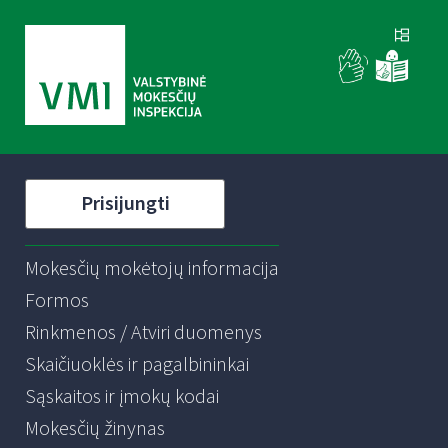
Prisijungti
Mokesčių mokėtojų informacija
Formos
Rinkmenos / Atviri duomenys
Skaičiuoklės ir pagalbininkai
Sąskaitos ir įmokų kodai
Mokesčių žinynas