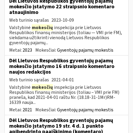
Dėl Lietuvos Respublikos gyventojų pajamų
mokesčio įstatymo 22 straipsnio komentaro
atnaujinimo
Web turinio sąrašas
2023-10-09
Valstybinė
mokesčių
inspekcija prie Lietuvos
Respublikos finansų ministerijos (toliau — VMI prie FM),
siekdama užtikrinti vienodą Lietuvos Respublikos
gyventojų pajamų...
Metai:
2023
Mokesčiai:
Gyventojų pajamų mokestis
Dėl Lietuvos Respublikos gyventojų pajamų
mokesčio įstatymo 16 straipsnio komentaro
naujos redakcijos
Web turinio sąrašas
2021-04-01
Valstybinė
mokesčių
inspekcija prie Lietuvos
Respublikos finansų ministerijos (toliau – VMI prie FM)
praneša, kad 2021-04-01 raštu Nr. (18.18-31-1Mr)RM-
16339 nauja...
Metai:
2021
Mokesčiai:
Gyventojų pajamų mokestis
Dėl Lietuvos Respublikos gyventojų pajamų
mokesčio įstatymo 19 str. 4 d. 1 punkto
apibendrinto paaiškinimo (komentaro)