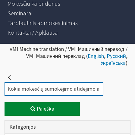
Mokesčių kalendorius
Seminarai
Tarptautinis apmokestinimas
Kontaktai / Apklausa
VMI Machine translation / VMI Машинный перевод /
VMI Машинний переклад (
English
,
Русский
,
Українська
)
Paieška
Kategorijos