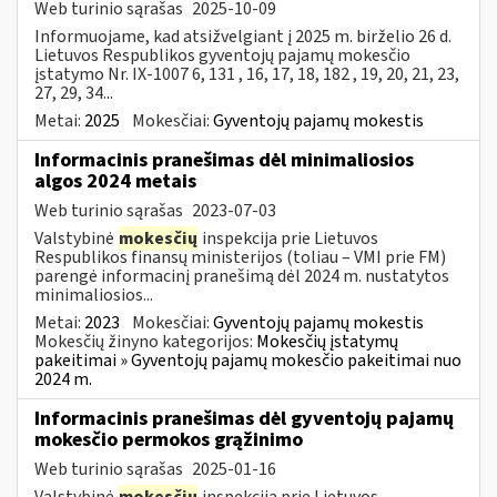
Web turinio sąrašas
2025-10-09
Informuojame, kad atsižvelgiant į 2025 m. birželio 26 d.
Lietuvos Respublikos gyventojų pajamų mokesčio
įstatymo Nr. IX-1007 6, 131 , 16, 17, 18, 182 , 19, 20, 21, 23,
27, 29, 34...
Metai:
2025
Mokesčiai:
Gyventojų pajamų mokestis
Informacinis pranešimas dėl minimaliosios
algos 2024 metais
Web turinio sąrašas
2023-07-03
Valstybinė
mokesčių
inspekcija prie Lietuvos
Respublikos finansų ministerijos (toliau – VMI prie FM)
parengė informacinį pranešimą dėl 2024 m. nustatytos
minimaliosios...
Metai:
2023
Mokesčiai:
Gyventojų pajamų mokestis
Mokesčių žinyno kategorijos:
Mokesčių įstatymų
pakeitimai » Gyventojų pajamų mokesčio pakeitimai nuo
2024 m.
Informacinis pranešimas dėl gyventojų pajamų
mokesčio permokos grąžinimo
Web turinio sąrašas
2025-01-16
Valstybinė
mokesčių
inspekcija prie Lietuvos