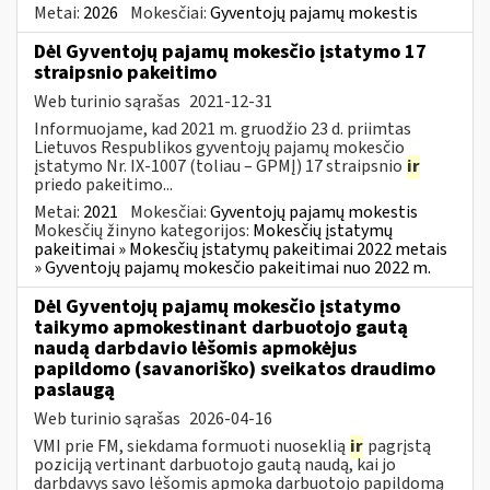
Metai:
2026
Mokesčiai:
Gyventojų pajamų mokestis
Dėl Gyventojų pajamų mokesčio įstatymo 17
straipsnio pakeitimo
Web turinio sąrašas
2021-12-31
Informuojame, kad 2021 m. gruodžio 23 d. priimtas
Lietuvos Respublikos gyventojų pajamų mokesčio
įstatymo Nr. IX-1007 (toliau – GPMĮ) 17 straipsnio
ir
priedo pakeitimo...
Metai:
2021
Mokesčiai:
Gyventojų pajamų mokestis
Mokesčių žinyno kategorijos:
Mokesčių įstatymų
pakeitimai » Mokesčių įstatymų pakeitimai 2022 metais
» Gyventojų pajamų mokesčio pakeitimai nuo 2022 m.
Dėl Gyventojų pajamų mokesčio įstatymo
taikymo apmokestinant darbuotojo gautą
naudą darbdavio lėšomis apmokėjus
papildomo (savanoriško) sveikatos draudimo
paslaugą
Web turinio sąrašas
2026-04-16
VMI prie FM, siekdama formuoti nuoseklią
ir
pagrįstą
poziciją vertinant darbuotojo gautą naudą, kai jo
darbdavys savo lėšomis apmoka darbuotojo papildomą