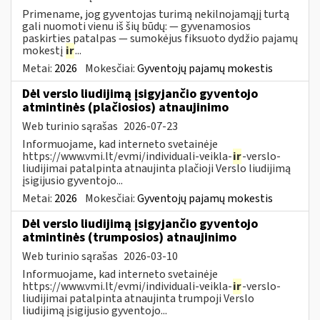
Primename, jog gyventojas turimą nekilnojamąjį turtą
gali nuomoti vienu iš šių būdų: — gyvenamosios
paskirties patalpas — sumokėjus fiksuoto dydžio pajamų
mokestį
ir
...
Metai:
2026
Mokesčiai:
Gyventojų pajamų mokestis
Dėl verslo liudijimą įsigyjančio gyventojo
atmintinės (plačiosios) atnaujinimo
Web turinio sąrašas
2026-07-23
Informuojame, kad interneto svetainėje
https://www.vmi.lt/evmi/individuali-veikla-
ir
-verslo-
liudijimai patalpinta atnaujinta plačioji Verslo liudijimą
įsigijusio gyventojo...
Metai:
2026
Mokesčiai:
Gyventojų pajamų mokestis
Dėl verslo liudijimą įsigyjančio gyventojo
atmintinės (trumposios) atnaujinimo
Web turinio sąrašas
2026-03-10
Informuojame, kad interneto svetainėje
https://www.vmi.lt/evmi/individuali-veikla-
ir
-verslo-
liudijimai patalpinta atnaujinta trumpoji Verslo
liudijimą įsigijusio gyventojo...