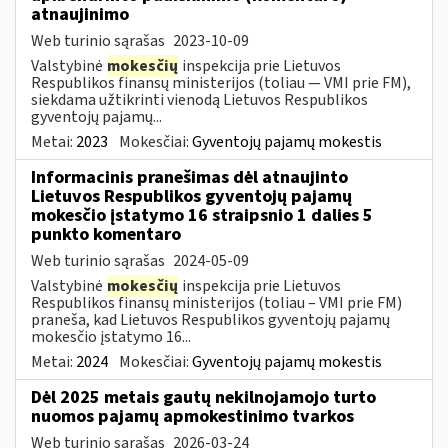
atnaujinimo
Web turinio sąrašas
2023-10-09
Valstybinė
mokesčių
inspekcija prie Lietuvos
Respublikos finansų ministerijos (toliau — VMI prie FM),
siekdama užtikrinti vienodą Lietuvos Respublikos
gyventojų pajamų...
Metai:
2023
Mokesčiai:
Gyventojų pajamų mokestis
Informacinis pranešimas dėl atnaujinto
Lietuvos Respublikos gyventojų pajamų
mokesčio įstatymo 16 straipsnio 1 dalies 5
punkto komentaro
Web turinio sąrašas
2024-05-09
Valstybinė
mokesčių
inspekcija prie Lietuvos
Respublikos finansų ministerijos (toliau – VMI prie FM)
praneša, kad Lietuvos Respublikos gyventojų pajamų
mokesčio įstatymo 16...
Metai:
2024
Mokesčiai:
Gyventojų pajamų mokestis
Dėl 2025 metais gautų nekilnojamojo turto
nuomos pajamų apmokestinimo tvarkos
Web turinio sąrašas
2026-03-24