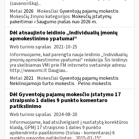
(savanorišką)...
Metai:
2026
Mokesčiai:
Gyventojų pajamų mokestis
Mokesčių žinyno kategorijos:
Mokesčių įstatymų
pakeitimai » Saugumo įnašas nuo 2026 m.
Dėl atnaujinto leidinio „Individualių įmonių
apmokestinimo ypatumai“
Web turinio sąrašas
2021-10-25
Informuojame, kad parengta nauja leidinio „Individualių
įmonių apmokestinimo ypatumai“ redakcija. Šis leidinys
yra skelbiamas VMI prie FM interneto svetainėje adresu
http://www.vmi.lt Daugiau...
Metai:
2021
Mokesčiai:
Gyventojų pajamų mokestis
Nekilnojamojo turto mokestis
Pelno mokestis
Dėl Gyventojų pajamų mokesčio įstatymo 17
straipsnio 1 dalies 9 punkto komentaro
patikslinimo
Web turinio sąrašas
2024-08-20
Informuojame, kad atsižvelgiant į nustatytą korektūros
klaidą, GPMĮ 17 straipsnio 1 dalies 9 punkto
apibendrinto paaiškinimo (toliau - komentaras) 6
punkto pavyzdys patikslintas: „2015-01-15“...