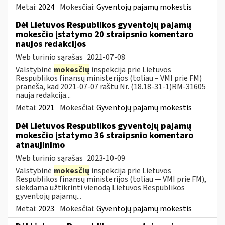
Metai:
2024
Mokesčiai:
Gyventojų pajamų mokestis
Dėl Lietuvos Respublikos gyventojų pajamų
mokesčio įstatymo 20 straipsnio komentaro
naujos redakcijos
Web turinio sąrašas
2021-07-08
Valstybinė
mokesčių
inspekcija prie Lietuvos
Respublikos finansų ministerijos (toliau – VMI prie FM)
praneša, kad 2021-07-07 raštu Nr. (18.18-31-1)RM-31605
nauja redakcija...
Metai:
2021
Mokesčiai:
Gyventojų pajamų mokestis
Dėl Lietuvos Respublikos gyventojų pajamų
mokesčio įstatymo 36 straipsnio komentaro
atnaujinimo
Web turinio sąrašas
2023-10-09
Valstybinė
mokesčių
inspekcija prie Lietuvos
Respublikos finansų ministerijos (toliau — VMI prie FM),
siekdama užtikrinti vienodą Lietuvos Respublikos
gyventojų pajamų...
Metai:
2023
Mokesčiai:
Gyventojų pajamų mokestis