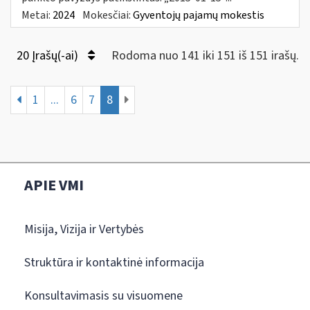
Metai:
2024
Mokesčiai:
Gyventojų pajamų mokestis
20 Įrašų(-ai)
Rodoma nuo 141 iki 151 iš 151 irašų.
1
...
6
7
8
APIE VMI
Misija, Vizija ir Vertybės
Struktūra ir kontaktinė informacija
Konsultavimasis su visuomene