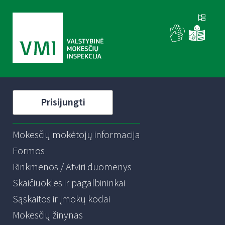
Prisijungti
Mokesčių mokėtojų informacija
Formos
Rinkmenos / Atviri duomenys
Skaičiuoklės ir pagalbininkai
Sąskaitos ir įmokų kodai
Mokesčių žinynas