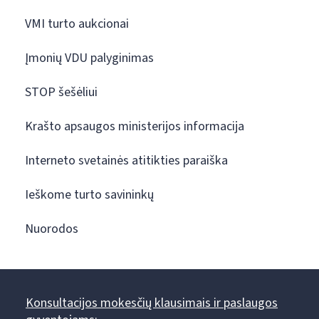
VMI turto aukcionai
Įmonių VDU palyginimas
STOP šešėliui
Krašto apsaugos ministerijos informacija
Interneto svetainės atitikties paraiška
Ieškome turto savininkų
Nuorodos
Konsultacijos mokesčių klausimais ir paslaugos