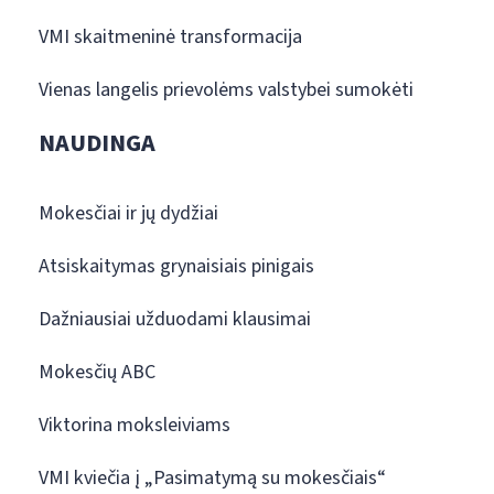
VMI skaitmeninė transformacija
Vienas langelis prievolėms valstybei sumokėti
NAUDINGA
Mokesčiai ir jų dydžiai
Atsiskaitymas grynaisiais pinigais
Dažniausiai užduodami klausimai
Mokesčių ABC
Viktorina moksleiviams
VMI kviečia į „Pasimatymą su mokesčiais“