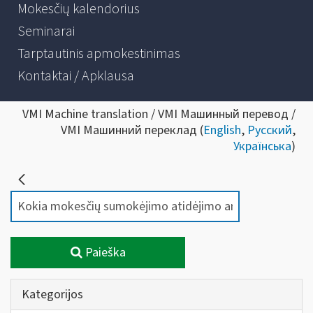
Mokesčių kalendorius
Seminarai
Tarptautinis apmokestinimas
Kontaktai / Apklausa
VMI Machine translation / VMI Машинный перевод /
VMI Машинний переклад (
English
,
Русский
,
Українська
)
Paieška
Kategorijos