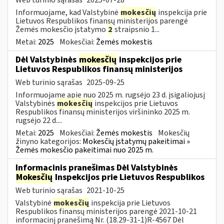
Informuojame, kad Valstybinė
mokesčių
inspekcija prie
Lietuvos Respublikos finansų ministerijos parengė
Žemės mokesčio įstatymo
2
straipsnio 1...
Metai:
2025
Mokesčiai:
Žemės mokestis
Dėl Valstybinės
mokesčių
inspekcijos prie
Lietuvos Respublikos finansų ministerijos
Web turinio sąrašas
2025-09-25
Informuojame apie nuo 2025 m. rugsėjo 23 d. įsigaliojusį
Valstybinės
mokesčių
inspekcijos prie Lietuvos
Respublikos finansų ministerijos viršininko 2025 m.
rugsėjo 22 d....
Metai:
2025
Mokesčiai:
Žemės mokestis
Mokesčių
žinyno kategorijos:
Mokesčių įstatymų pakeitimai »
Žemės mokesčio pakeitimai nuo 2025 m.
Informacinis pranešimas Dėl Valstybinės
Mokesčių
Inspekcijos prie Lietuvos Respublikos
Web turinio sąrašas
2021-10-25
Valstybinė
mokesčių
inspekcija prie Lietuvos
Respublikos finansų ministerijos parengė 2021-10-21
informacinį pranešimą Nr. (18.29-31-1)R-4567 Dėl