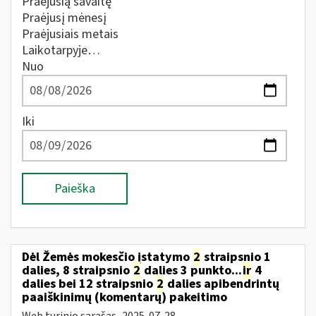
Praėjusią savaitę
Praėjusį mėnesį
Praėjusiais metais
Laikotarpyje…
Nuo
Iki
Paieška
Dėl Žemės mokesčio įstatymo
2
straipsnio 1
dalies, 8 straipsnio
2
dalies 3 punkto...
ir
4
dalies bei 12 straipsnio
2
dalies apibendrintų
paaiškinimų (komentarų) pakeitimo
Web turinio sąrašas
2025-07-28