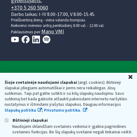
gyventojams:
+370 5 260 5060
Darbo laikas: I-IV 8.00-17.00, V 8.00-15.45.
Prieššventinę dieną - viena valanda trumpiau.
Kiekvieno mėnesio antrą penktadienį 8.00 val. - 12.00 val.
Mano VMI
Paklausimas per
Valstybinė mokesčių inspekcija prie Lietuvos
U
Respublikos finansų ministerijos
Šioje svetainėje naudojami slapukai
(angl. cookies). Būtinieji
slapukai įdiegiami automatiškai ir jiems nėra reikalingas Jūsų
Biudžetinė įstaiga. Juridinio asmens kodas — 188659752,
sutikimas. Taip pat galite sutikti ir su kitų slapukų naudojimu. Savo
adresas: Vasario 16-osios g. 14, 01107 Vilnius, Lietuva, el.paštas:
sutikimą bet kada galėsite atšaukti pakeisdami interneto naršyklės
vmi@vmi.lt
, E. pristatymo dėžutės adresas 188659752
nustatymus ir ištrindami įrašytus slapukus. Daugiau informacijos
Duomenys apie Valstybinę mokesčių inspekciją prie Lietuvos
Slapukų politika
;
Privatumo politika.
Respublikos finansų ministerijos kaupiami ir saugomi Juridinių
asmenų registre
Būtinieji slapukai
Naudojami sklandžiam svetainės veikimui ir įgalina pagrindines
svetainės funkcijas. Be šių slapukų svetainė negali tinkamai veikti.