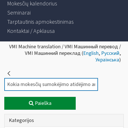
Mokesčių kalendorius
Seminarai
Tarptautinis apmokestinimas
Kontaktai / Apklausa
VMI Machine translation / VMI Машинный перевод /
VMI Машинний переклад (
English
,
Русский
,
Українська
)
Paieška
Kategorijos