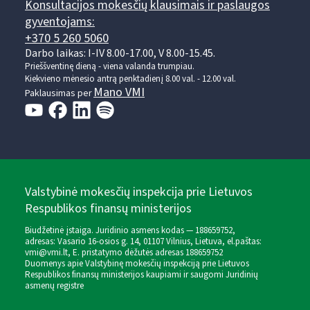
Konsultacijos mokesčių klausimais ir paslaugos
gyventojams:
+370 5 260 5060
Darbo laikas: I-IV 8.00-17.00, V 8.00-15.45.
Prieššventinę dieną - viena valanda trumpiau.
Kiekvieno mėnesio antrą penktadienį 8.00 val. - 12.00 val.
Mano VMI
Paklausimas per
Valstybinė mokesčių inspekcija prie Lietuvos
Respublikos finansų ministerijos
Biudžetinė įstaiga. Juridinio asmens kodas — 188659752,
adresas: Vasario 16-osios g. 14, 01107 Vilnius, Lietuva, el.paštas:
vmi@vmi.lt
, E. pristatymo dėžutės adresas 188659752
Duomenys apie Valstybinę mokesčių inspekciją prie Lietuvos
Respublikos finansų ministerijos kaupiami ir saugomi Juridinių
asmenų registre