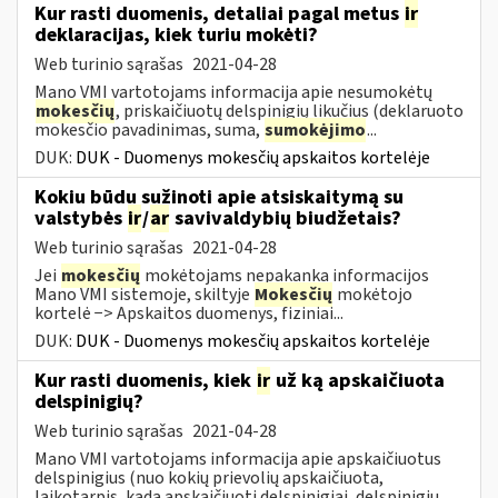
Kur rasti duomenis, detaliai pagal metus
ir
deklaracijas, kiek turiu mokėti?
Web turinio sąrašas
2021-04-28
Mano VMI vartotojams informacija apie nesumokėtų
mokesčių
, priskaičiuotų delspinigių likučius (deklaruoto
mokesčio pavadinimas, suma,
sumokėjimo
...
DUK:
DUK - Duomenys mokesčių apskaitos kortelėje
Kokiu būdu sužinoti apie atsiskaitymą su
valstybės
ir
/
ar
savivaldybių biudžetais?
Web turinio sąrašas
2021-04-28
Jei
mokesčių
mokėtojams nepakanka informacijos
Mano VMI sistemoje, skiltyje
Mokesčių
mokėtojo
kortelė −> Apskaitos duomenys, fiziniai...
DUK:
DUK - Duomenys mokesčių apskaitos kortelėje
Kur rasti duomenis, kiek
ir
už ką apskaičiuota
delspinigių?
Web turinio sąrašas
2021-04-28
Mano VMI vartotojams informacija apie apskaičiuotus
delspinigius (nuo kokių prievolių apskaičiuota,
laikotarpis, kada apskaičiuoti delspinigiai, delspinigių