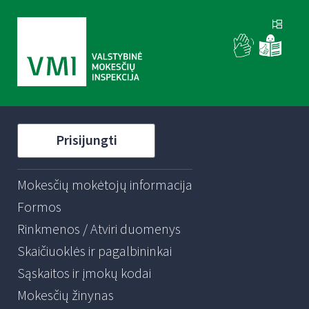
Prisijungti
Mokesčių mokėtojų informacija
Formos
Rinkmenos / Atviri duomenys
Skaičiuoklės ir pagalbininkai
Sąskaitos ir įmokų kodai
Mokesčių žinynas