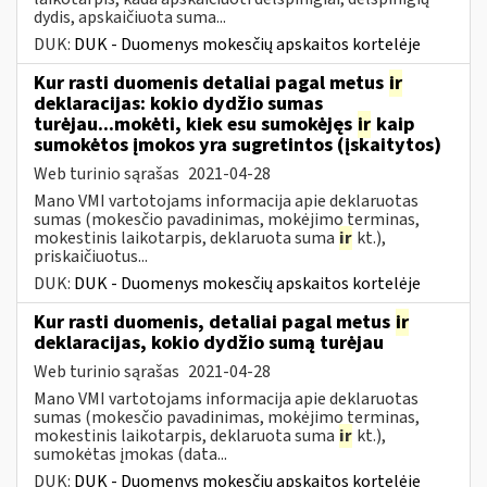
dydis, apskaičiuota suma...
DUK:
DUK - Duomenys mokesčių apskaitos kortelėje
Kur rasti duomenis detaliai pagal metus
ir
deklaracijas: kokio dydžio sumas
turėjau...mokėti, kiek esu sumokėjęs
ir
kaip
sumokėtos įmokos yra sugretintos (įskaitytos)
Web turinio sąrašas
2021-04-28
Mano VMI vartotojams informacija apie deklaruotas
sumas (mokesčio pavadinimas, mokėjimo terminas,
mokestinis laikotarpis, deklaruota suma
ir
kt.),
priskaičiuotus...
DUK:
DUK - Duomenys mokesčių apskaitos kortelėje
Kur rasti duomenis, detaliai pagal metus
ir
deklaracijas, kokio dydžio sumą turėjau
Web turinio sąrašas
2021-04-28
Mano VMI vartotojams informacija apie deklaruotas
sumas (mokesčio pavadinimas, mokėjimo terminas,
mokestinis laikotarpis, deklaruota suma
ir
kt.),
sumokėtas įmokas (data...
DUK:
DUK - Duomenys mokesčių apskaitos kortelėje