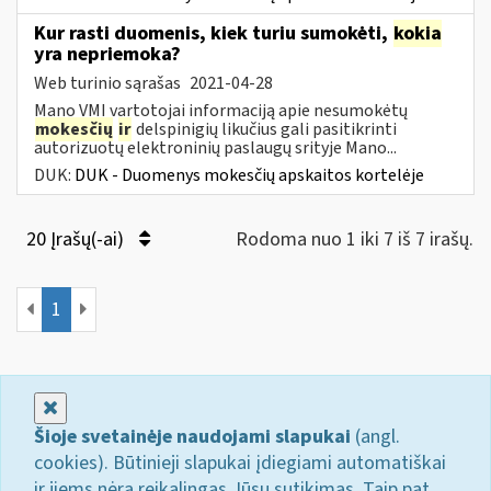
Kur rasti duomenis, kiek turiu sumokėti,
kokia
yra nepriemoka?
Web turinio sąrašas
2021-04-28
Mano VMI vartotojai informaciją apie nesumokėtų
mokesčių
ir
delspinigių likučius gali pasitikrinti
autorizuotų elektroninių paslaugų srityje Mano...
DUK:
DUK - Duomenys mokesčių apskaitos kortelėje
20 Įrašų(-ai)
Rodoma nuo 1 iki 7 iš 7 irašų.
1
Uždaryti
Šioje svetainėje naudojami slapukai
(angl.
cookies). Būtinieji slapukai įdiegiami automatiškai
ir jiems nėra reikalingas Jūsų sutikimas. Taip pat