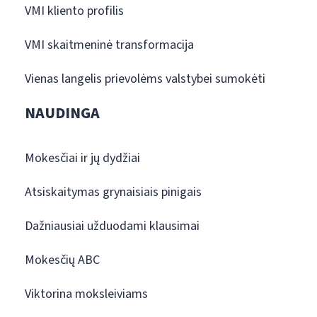
VMI kliento profilis
VMI skaitmeninė transformacija
Vienas langelis prievolėms valstybei sumokėti
NAUDINGA
Mokesčiai ir jų dydžiai
Atsiskaitymas grynaisiais pinigais
Dažniausiai užduodami klausimai
Mokesčių ABC
Viktorina moksleiviams