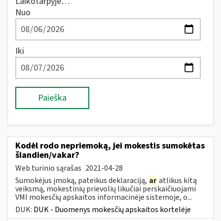
Laikotarpyje…
Nuo
Iki
Paieška
Kodėl rodo nepriemoką, jei mokestis sumokėtas
šiandien/vakar?
Web turinio sąrašas
2021-04-28
Sumokėjus įmoką, pateikus deklaraciją,
ar
atlikus kitą
veiksmą, mokestinių prievolių likučiai perskaičiuojami
VMI mokesčių apskaitos informacinėje sistemoje, o...
DUK:
DUK - Duomenys mokesčių apskaitos kortelėje