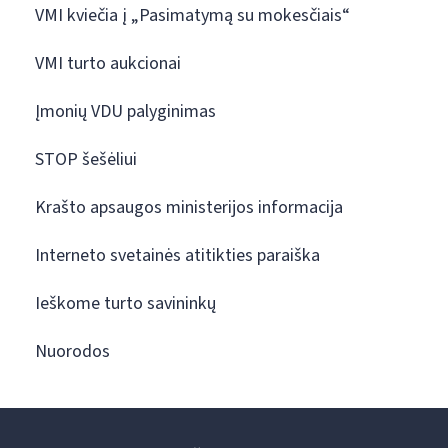
VMI kviečia į „Pasimatymą su mokesčiais“
VMI turto aukcionai
Įmonių VDU palyginimas
STOP šešėliui
Krašto apsaugos ministerijos informacija
Interneto svetainės atitikties paraiška
Ieškome turto savininkų
Nuorodos