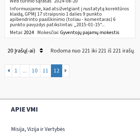
Web turinio sąrašas
2024-08-20
Informuojame, kad atsižvelgiant į nustatytą korektūros
klaidą, GPMĮ 17 straipsnio 1 dalies 9 punkto
apibendrinto paaiškinimo (toliau - komentaras) 6
punkto pavyzdys patikslintas: „2015-01-15“...
Metai:
2024
Mokesčiai:
Gyventojų pajamų mokestis
20 Įrašų(-ai)
Rodoma nuo 221 iki 221 iš 221 irašų.
1
...
10
11
12
APIE VMI
Misija, Vizija ir Vertybės