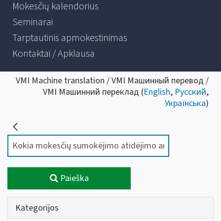
Mokesčių kalendorius
Seminarai
Tarptautinis apmokestinimas
Kontaktai / Apklausa
VMI Machine translation / VMI Машинный перевод /
VMI Машинний переклад (
English
,
Русский
,
Українська
)
Paieška
Kategorijos