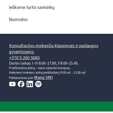
Ieškome turto savininkų
Nuorodos
Konsultacijos mokesčių klausimais ir paslaugos
gyventojams:
+370 5 260 5060
Darbo laikas: I-IV 8.00-17.00, V 8.00-15.45.
Prieššventinę dieną - viena valanda trumpiau.
Kiekvieno mėnesio antrą penktadienį 8.00 val. - 12.00 val.
Mano VMI
Paklausimas per