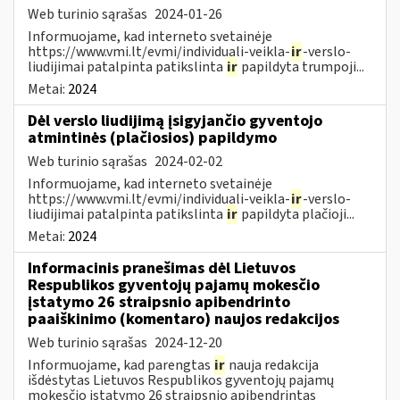
Web turinio sąrašas
2024-01-26
Informuojame, kad interneto svetainėje
https://www.vmi.lt/evmi/individuali-veikla-
ir
-verslo-
liudijimai patalpinta patikslinta
ir
papildyta trumpoji...
Metai:
2024
Dėl verslo liudijimą įsigyjančio gyventojo
atmintinės (plačiosios) papildymo
Web turinio sąrašas
2024-02-02
Informuojame, kad interneto svetainėje
https://www.vmi.lt/evmi/individuali-veikla-
ir
-verslo-
liudijimai patalpinta patikslinta
ir
papildyta plačioji...
Metai:
2024
Informacinis pranešimas dėl Lietuvos
Respublikos gyventojų pajamų mokesčio
įstatymo 26 straipsnio apibendrinto
paaiškinimo (komentaro) naujos redakcijos
Web turinio sąrašas
2024-12-20
Informuojame, kad parengtas
ir
nauja redakcija
išdėstytas Lietuvos Respublikos gyventojų pajamų
mokesčio įstatymo 26 straipsnio apibendrintas