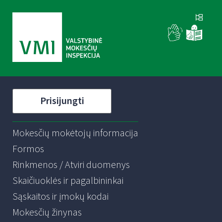
Prisijungti
Mokesčių mokėtojų informacija
Formos
Rinkmenos / Atviri duomenys
Skaičiuoklės ir pagalbininkai
Sąskaitos ir įmokų kodai
Mokesčių žinynas