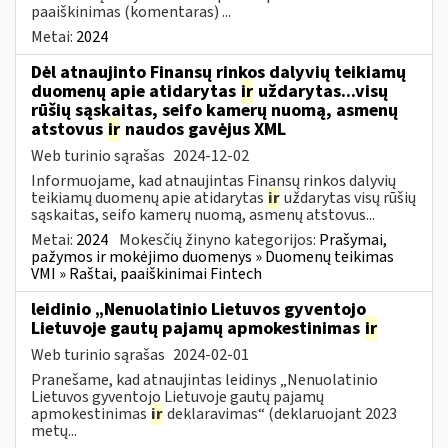
paaiškinimas (komentaras) ...
Metai:
2024
Dėl atnaujinto Finansų rinkos dalyvių teikiamų
duomenų apie atidarytas
ir
uždarytas...visų
rūšių sąskaitas, seifo kamerų nuomą, asmenų
atstovus
ir
naudos gavėjus XML
Web turinio sąrašas
2024-12-02
Informuojame, kad atnaujintas Finansų rinkos dalyvių
teikiamų duomenų apie atidarytas
ir
uždarytas visų rūšių
sąskaitas, seifo kamerų nuomą, asmenų atstovus...
Metai:
2024
Mokesčių žinyno kategorijos:
Prašymai,
pažymos ir mokėjimo duomenys » Duomenų teikimas
VMI » Raštai, paaiškinimai Fintech
leidinio „Nenuolatinio Lietuvos gyventojo
Lietuvoje gautų pajamų apmokestinimas
ir
Web turinio sąrašas
2024-02-01
Pranešame, kad atnaujintas leidinys „Nenuolatinio
Lietuvos gyventojo Lietuvoje gautų pajamų
apmokestinimas
ir
deklaravimas“ (deklaruojant 2023
metų...