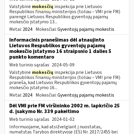
Valstybinė
mokesčių
inspekcija prie Lietuvos
Respublikos finansų ministerijos (toliau – VMI prie FM)
parengė Lietuvos Respublikos gyventojų pajamų
mokesčio įstatymo 13...
Metai:
2024
Mokesčiai:
Gyventojų pajamų mokestis
Informacinis pranešimas dėl atnaujinto
Lietuvos Respublikos gyventojų pajamų
mokesčio įstatymo 16 straipsnio 1 dalies 5
punkto komentaro
Web turinio sąrašas
2024-05-09
Valstybinė
mokesčių
inspekcija prie Lietuvos
Respublikos finansų ministerijos (toliau – VMI prie FM)
praneša, kad Lietuvos Respublikos gyventojų pajamų
mokesčio įstatymo 16...
Metai:
2024
Mokesčiai:
Gyventojų pajamų mokestis
Dėl VMI prie FM viršininko 2002 m. lapkričio 25
d. įsakymo Nr. 339 pakeitimo
Web turinio sąrašas
2024-01-02
Informuojame, kad atsižvelgiant į nuostatas,
numatytas Tarybos direktyvoje (ES) Nr. 2017/2455 bei