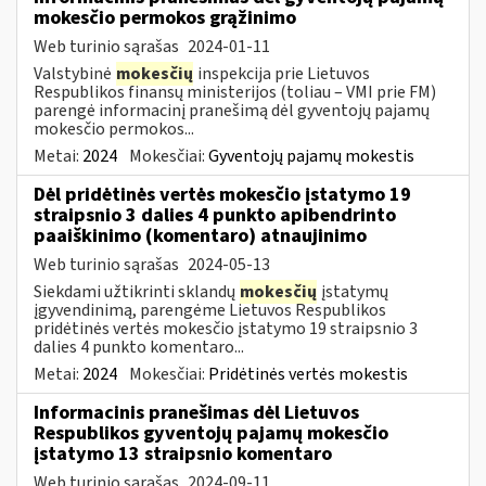
mokesčio permokos grąžinimo
Web turinio sąrašas
2024-01-11
Valstybinė
mokesčių
inspekcija prie Lietuvos
Respublikos finansų ministerijos (toliau – VMI prie FM)
parengė informacinį pranešimą dėl gyventojų pajamų
mokesčio permokos...
Metai:
2024
Mokesčiai:
Gyventojų pajamų mokestis
Dėl pridėtinės vertės mokesčio įstatymo 19
straipsnio 3 dalies 4 punkto apibendrinto
paaiškinimo (komentaro) atnaujinimo
Web turinio sąrašas
2024-05-13
Siekdami užtikrinti sklandų
mokesčių
įstatymų
įgyvendinimą, parengėme Lietuvos Respublikos
pridėtinės vertės mokesčio įstatymo 19 straipsnio 3
dalies 4 punkto komentaro...
Metai:
2024
Mokesčiai:
Pridėtinės vertės mokestis
Informacinis pranešimas dėl Lietuvos
Respublikos gyventojų pajamų mokesčio
įstatymo 13 straipsnio komentaro
Web turinio sąrašas
2024-09-11