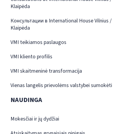
Klaipėda
Консультации в International House Vilnius /
Klaipėda
VMI teikiamos paslaugos
VMI kliento profilis
VMI skaitmeninė transformacija
Vienas langelis prievolėms valstybei sumokėti
NAUDINGA
Mokesčiai ir jų dydžiai
Atsiskaitymas grynaisiais pinigais