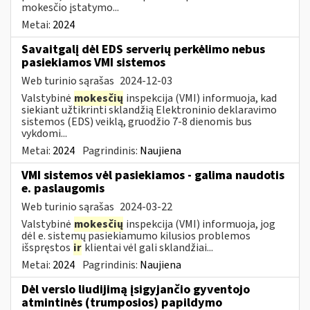
mokesčio įstatymo...
Metai:
2024
Savaitgalį dėl EDS serverių perkėlimo nebus
pasiekiamos VMI sistemos
Web turinio sąrašas
2024-12-03
Valstybinė
mokesčių
inspekcija (VMI) informuoja, kad
siekiant užtikrinti sklandžią Elektroninio deklaravimo
sistemos (EDS) veiklą, gruodžio 7-8 dienomis bus
vykdomi...
Metai:
2024
Pagrindinis:
Naujiena
VMI sistemos vėl pasiekiamos - galima naudotis
e. paslaugomis
Web turinio sąrašas
2024-03-22
Valstybinė
mokesčių
inspekcija (VMI) informuoja, jog
dėl e. sistemų pasiekiamumo kilusios problemos
išspręstos
ir
klientai vėl gali sklandžiai...
Metai:
2024
Pagrindinis:
Naujiena
Dėl verslo liudijimą įsigyjančio gyventojo
atmintinės (trumposios) papildymo