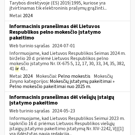
Tarybos direktyvoje (ES) 2019/1995, kuriose yra
įtvirtinamas tik elektroninis prašymų grąžinti...
Metai:
2024
Informacinis pranešimas dėl Lietuvos
Respublikos pelno mokesčio įstatymo
pakeitimo
Web turinio sąrašas
2024-07-01
Informuojame, kad Lietuvos Respublikos Seimas 2024 m.
birželio 20 d. priėmė Lietuvos Respublikos pelno
mokesčio įstatymo Nr. IX-675 5, 12, 17, 30, 33, 34, 35, 382,
41
ir
43...
Metai:
2024
Mokesčiai:
Pelno mokestis
Mokesčių
žinyno kategorijos:
Mokesčių įstatymų pakeitimai »
Pelno mokesčio pakeitimai nuo 2025 m.
Informacinis pranešimas dėl viešųjų įstaigų
įstatymo pakeitimo
Web turinio sąrašas
2024-05-23
Informuojame, kad Lietuvos Respublikos Seimui 2023 m.
lapkričio 16 d. priėmus Lietuvos Respublikos viešųjų
įstaigų įstatymo pakeitimo įstatymą Nr. XIV-2242, VĮĮ[1]
yra išdėstytas nauja redakcija...