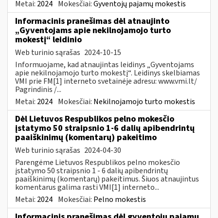
Metai:
2024
Mokesčiai:
Gyventojų pajamų mokestis
Informacinis pranešimas dėl atnaujinto
„Gyventojams apie nekilnojamojo turto
mokestį“ leidinio
Web turinio sąrašas
2024-10-15
Informuojame, kad atnaujintas leidinys „Gyventojams
apie nekilnojamojo turto mokestį“. Leidinys skelbiamas
VMI prie FM[1] interneto svetainėje adresu: www.vmi.lt/
Pagrindinis /...
Metai:
2024
Mokesčiai:
Nekilnojamojo turto mokestis
Dėl Lietuvos Respublikos pelno mokesčio
įstatymo 50 straipsnio 1-6 dalių apibendrintų
paaiškinimų (komentarų) pakeitimo
Web turinio sąrašas
2024-04-30
Parengėme Lietuvos Respublikos pelno mokesčio
įstatymo 50 straipsnio 1 - 6 dalių apibendrintų
paaiškinimų (komentarų) pakeitimus. Šiuos atnaujintus
komentarus galima rasti VMI[1] interneto...
Metai:
2024
Mokesčiai:
Pelno mokestis
Informacinis pranešimas dėl gyventojų pajamų