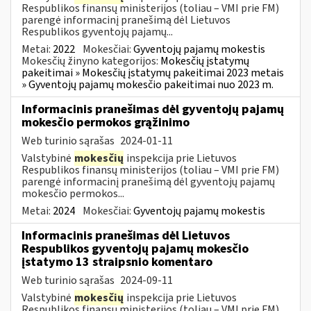
Respublikos finansų ministerijos (toliau – VMI prie FM)
parengė informacinį pranešimą dėl Lietuvos
Respublikos gyventojų pajamų...
Metai:
2022
Mokesčiai:
Gyventojų pajamų mokestis
Mokesčių žinyno kategorijos:
Mokesčių įstatymų
pakeitimai » Mokesčių įstatymų pakeitimai 2023 metais
» Gyventojų pajamų mokesčio pakeitimai nuo 2023 m.
Informacinis pranešimas dėl gyventojų pajamų
mokesčio permokos grąžinimo
Web turinio sąrašas
2024-01-11
Valstybinė
mokesčių
inspekcija prie Lietuvos
Respublikos finansų ministerijos (toliau – VMI prie FM)
parengė informacinį pranešimą dėl gyventojų pajamų
mokesčio permokos...
Metai:
2024
Mokesčiai:
Gyventojų pajamų mokestis
Informacinis pranešimas dėl Lietuvos
Respublikos gyventojų pajamų mokesčio
įstatymo 13 straipsnio komentaro
Web turinio sąrašas
2024-09-11
Valstybinė
mokesčių
inspekcija prie Lietuvos
Respublikos finansų ministerijos (toliau – VMI prie FM)