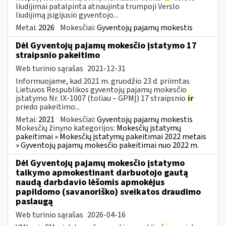
liudijimai patalpinta atnaujinta trumpoji Verslo
liudijimą įsigijusio gyventojo...
Metai:
2026
Mokesčiai:
Gyventojų pajamų mokestis
Dėl Gyventojų pajamų mokesčio įstatymo 17
straipsnio pakeitimo
Web turinio sąrašas
2021-12-31
Informuojame, kad 2021 m. gruodžio 23 d. priimtas
Lietuvos Respublikos gyventojų pajamų mokesčio
įstatymo Nr. IX-1007 (toliau – GPMĮ) 17 straipsnio
ir
priedo pakeitimo...
Metai:
2021
Mokesčiai:
Gyventojų pajamų mokestis
Mokesčių žinyno kategorijos:
Mokesčių įstatymų
pakeitimai » Mokesčių įstatymų pakeitimai 2022 metais
» Gyventojų pajamų mokesčio pakeitimai nuo 2022 m.
Dėl Gyventojų pajamų mokesčio įstatymo
taikymo apmokestinant darbuotojo gautą
naudą darbdavio lėšomis apmokėjus
papildomo (savanoriško) sveikatos draudimo
paslaugą
Web turinio sąrašas
2026-04-16