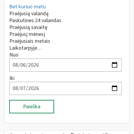
Bet kuriuo metu
Praėjusią valandą
Paskutines 24 valandas
Praėjusią savaitę
Praėjusį mėnesį
Praėjusiais metais
Laikotarpyje…
Nuo
Iki
Paieška