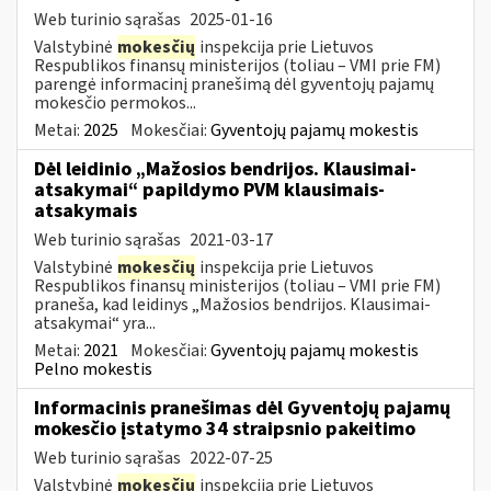
Web turinio sąrašas
2025-01-16
Valstybinė
mokesčių
inspekcija prie Lietuvos
Respublikos finansų ministerijos (toliau – VMI prie FM)
parengė informacinį pranešimą dėl gyventojų pajamų
mokesčio permokos...
Metai:
2025
Mokesčiai:
Gyventojų pajamų mokestis
Dėl leidinio „Mažosios bendrijos. Klausimai-
atsakymai“ papildymo PVM klausimais-
atsakymais
Web turinio sąrašas
2021-03-17
Valstybinė
mokesčių
inspekcija prie Lietuvos
Respublikos finansų ministerijos (toliau – VMI prie FM)
praneša, kad leidinys „Mažosios bendrijos. Klausimai-
atsakymai“ yra...
Metai:
2021
Mokesčiai:
Gyventojų pajamų mokestis
Pelno mokestis
Informacinis pranešimas dėl Gyventojų pajamų
mokesčio įstatymo 34 straipsnio pakeitimo
Web turinio sąrašas
2022-07-25
Valstybinė
mokesčių
inspekcija prie Lietuvos