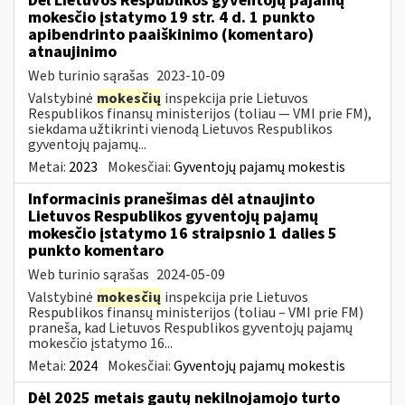
Dėl Lietuvos Respublikos gyventojų pajamų
mokesčio įstatymo 19 str. 4 d. 1 punkto
apibendrinto paaiškinimo (komentaro)
atnaujinimo
Web turinio sąrašas
2023-10-09
Valstybinė
mokesčių
inspekcija prie Lietuvos
Respublikos finansų ministerijos (toliau — VMI prie FM),
siekdama užtikrinti vienodą Lietuvos Respublikos
gyventojų pajamų...
Metai:
2023
Mokesčiai:
Gyventojų pajamų mokestis
Informacinis pranešimas dėl atnaujinto
Lietuvos Respublikos gyventojų pajamų
mokesčio įstatymo 16 straipsnio 1 dalies 5
punkto komentaro
Web turinio sąrašas
2024-05-09
Valstybinė
mokesčių
inspekcija prie Lietuvos
Respublikos finansų ministerijos (toliau – VMI prie FM)
praneša, kad Lietuvos Respublikos gyventojų pajamų
mokesčio įstatymo 16...
Metai:
2024
Mokesčiai:
Gyventojų pajamų mokestis
Dėl 2025 metais gautų nekilnojamojo turto