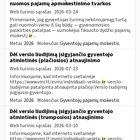
nuomos pajamų apmokestinimo tvarkos
Web turinio sąrašas
2026-03-24
Primename, jog gyventojas turimą nekilnojamąjį turtą
gali nuomoti vienu iš šių būdų: — gyvenamosios
paskirties patalpas — sumokėjus fiksuoto dydžio pajamų
mokestį
ir
...
Metai:
2026
Mokesčiai:
Gyventojų pajamų mokestis
Dėl verslo liudijimą įsigyjančio gyventojo
atmintinės (plačiosios) atnaujinimo
Web turinio sąrašas
2026-07-23
Informuojame, kad interneto svetainėje
https://www.vmi.lt/evmi/individuali-veikla-
ir
-verslo-
liudijimai patalpinta atnaujinta plačioji Verslo liudijimą
įsigijusio gyventojo...
Metai:
2026
Mokesčiai:
Gyventojų pajamų mokestis
Dėl verslo liudijimą įsigyjančio gyventojo
atmintinės (trumposios) atnaujinimo
Web turinio sąrašas
2026-03-10
Informuojame, kad interneto svetainėje
https://www.vmi.lt/evmi/individuali-veikla-
ir
-verslo-