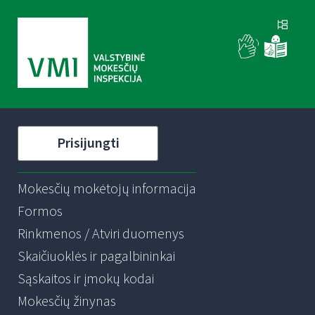
Prisijungti
Mokesčių mokėtojų informacija
Formos
Rinkmenos / Atviri duomenys
Skaičiuoklės ir pagalbininkai
Sąskaitos ir įmokų kodai
Mokesčių žinynas