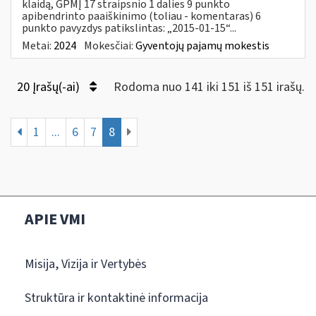
klaidą, GPMĮ 17 straipsnio 1 dalies 9 punkto
apibendrinto paaiškinimo (toliau - komentaras) 6
punkto pavyzdys patikslintas: „2015-01-15“...
Metai:
2024
Mokesčiai:
Gyventojų pajamų mokestis
20 Įrašų(-ai)
Rodoma nuo 141 iki 151 iš 151 irašų.
1
...
6
7
8
APIE VMI
Misija, Vizija ir Vertybės
Struktūra ir kontaktinė informacija