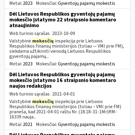
Metai:
2023
Mokesčiai:
Gyventojų pajamų mokestis
Dėl Lietuvos Respublikos gyventojų pajamų
mokesčio įstatymo 22 straipsnio komentaro
atnaujinimo
Web turinio sąrašas
2023-10-09
Valstybinė
mokesčių
inspekcija prie Lietuvos
Respublikos finansų ministerijos (toliau — VMI prie FM),
siekdama užtikrinti vienodą Lietuvos Respublikos
gyventojų pajamų...
Metai:
2023
Mokesčiai:
Gyventojų pajamų mokestis
Dėl Lietuvos Respublikos gyventojų pajamų
mokesčio įstatymo 16 straipsnio komentaro
naujos redakcijos
Web turinio sąrašas
2021-04-01
Valstybinė
mokesčių
inspekcija prie Lietuvos
Respublikos finansų ministerijos (toliau – VMI prie FM)
praneša, kad 2021-04-01 raštu Nr. (18.18-31-1Mr)RM-
16339 nauja...
Metai:
2021
Mokesčiai:
Gyventojų pajamų mokestis