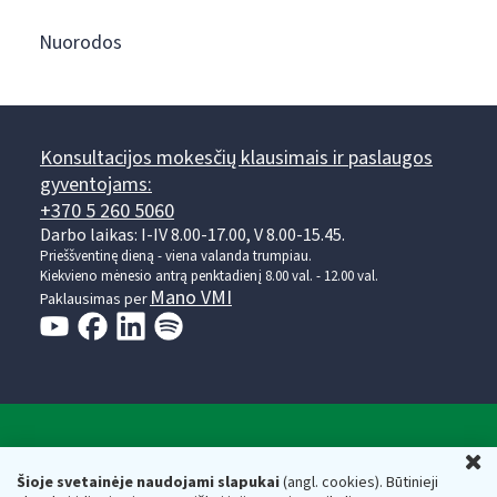
Nuorodos
Konsultacijos mokesčių klausimais ir paslaugos
gyventojams:
+370 5 260 5060
Darbo laikas: I-IV 8.00-17.00, V 8.00-15.45.
Prieššventinę dieną - viena valanda trumpiau.
Kiekvieno mėnesio antrą penktadienį 8.00 val. - 12.00 val.
Mano VMI
Paklausimas per
Valstybinė mokesčių inspekcija prie Lietuvos
U
Respublikos finansų ministerijos
Šioje svetainėje naudojami slapukai
(angl. cookies). Būtinieji