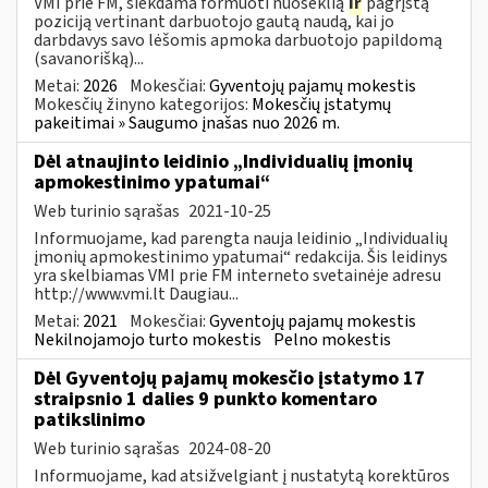
VMI prie FM, siekdama formuoti nuoseklią
ir
pagrįstą
poziciją vertinant darbuotojo gautą naudą, kai jo
darbdavys savo lėšomis apmoka darbuotojo papildomą
(savanorišką)...
Metai:
2026
Mokesčiai:
Gyventojų pajamų mokestis
Mokesčių žinyno kategorijos:
Mokesčių įstatymų
pakeitimai » Saugumo įnašas nuo 2026 m.
Dėl atnaujinto leidinio „Individualių įmonių
apmokestinimo ypatumai“
Web turinio sąrašas
2021-10-25
Informuojame, kad parengta nauja leidinio „Individualių
įmonių apmokestinimo ypatumai“ redakcija. Šis leidinys
yra skelbiamas VMI prie FM interneto svetainėje adresu
http://www.vmi.lt Daugiau...
Metai:
2021
Mokesčiai:
Gyventojų pajamų mokestis
Nekilnojamojo turto mokestis
Pelno mokestis
Dėl Gyventojų pajamų mokesčio įstatymo 17
straipsnio 1 dalies 9 punkto komentaro
patikslinimo
Web turinio sąrašas
2024-08-20
Informuojame, kad atsižvelgiant į nustatytą korektūros