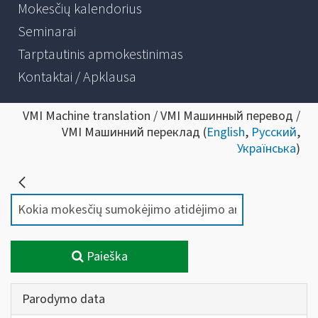
Mokesčių kalendorius
Seminarai
Tarptautinis apmokestinimas
Kontaktai / Apklausa
VMI Machine translation / VMI Машинный перевод /
VMI Машинний переклад (
English
,
Русский
,
Українська
)
Paieška
Parodymo data