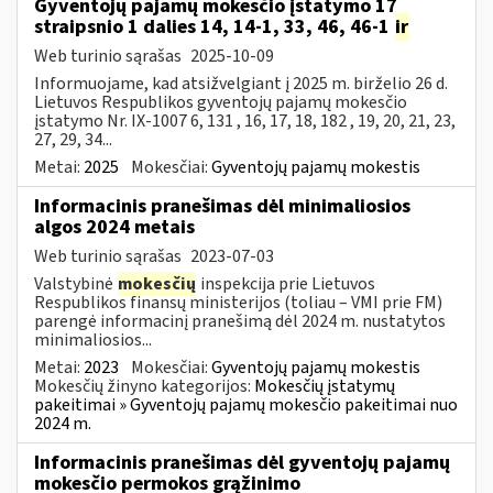
Gyventojų pajamų mokesčio įstatymo 17
straipsnio 1 dalies 14, 14-1, 33, 46, 46-1
ir
Web turinio sąrašas
2025-10-09
Informuojame, kad atsižvelgiant į 2025 m. birželio 26 d.
Lietuvos Respublikos gyventojų pajamų mokesčio
įstatymo Nr. IX-1007 6, 131 , 16, 17, 18, 182 , 19, 20, 21, 23,
27, 29, 34...
Metai:
2025
Mokesčiai:
Gyventojų pajamų mokestis
Informacinis pranešimas dėl minimaliosios
algos 2024 metais
Web turinio sąrašas
2023-07-03
Valstybinė
mokesčių
inspekcija prie Lietuvos
Respublikos finansų ministerijos (toliau – VMI prie FM)
parengė informacinį pranešimą dėl 2024 m. nustatytos
minimaliosios...
Metai:
2023
Mokesčiai:
Gyventojų pajamų mokestis
Mokesčių žinyno kategorijos:
Mokesčių įstatymų
pakeitimai » Gyventojų pajamų mokesčio pakeitimai nuo
2024 m.
Informacinis pranešimas dėl gyventojų pajamų
mokesčio permokos grąžinimo