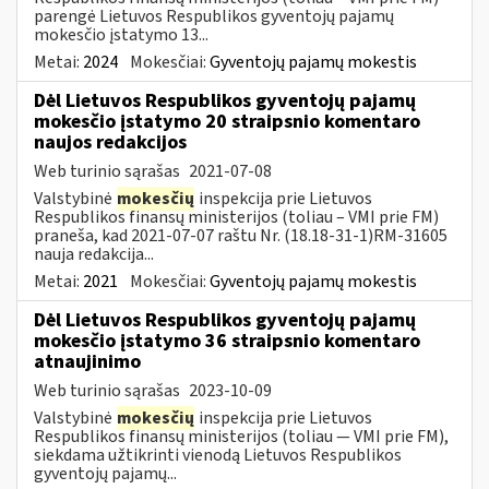
parengė Lietuvos Respublikos gyventojų pajamų
mokesčio įstatymo 13...
Metai:
2024
Mokesčiai:
Gyventojų pajamų mokestis
Dėl Lietuvos Respublikos gyventojų pajamų
mokesčio įstatymo 20 straipsnio komentaro
naujos redakcijos
Web turinio sąrašas
2021-07-08
Valstybinė
mokesčių
inspekcija prie Lietuvos
Respublikos finansų ministerijos (toliau – VMI prie FM)
praneša, kad 2021-07-07 raštu Nr. (18.18-31-1)RM-31605
nauja redakcija...
Metai:
2021
Mokesčiai:
Gyventojų pajamų mokestis
Dėl Lietuvos Respublikos gyventojų pajamų
mokesčio įstatymo 36 straipsnio komentaro
atnaujinimo
Web turinio sąrašas
2023-10-09
Valstybinė
mokesčių
inspekcija prie Lietuvos
Respublikos finansų ministerijos (toliau — VMI prie FM),
siekdama užtikrinti vienodą Lietuvos Respublikos
gyventojų pajamų...