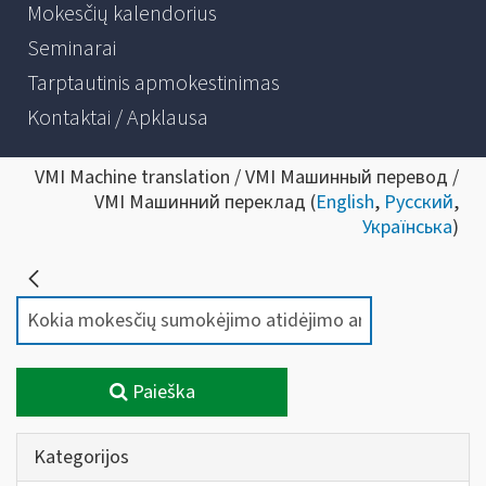
Mokesčių kalendorius
Seminarai
Tarptautinis apmokestinimas
Kontaktai / Apklausa
VMI Machine translation / VMI Машинный перевод /
VMI Машинний переклад (
English
,
Русский
,
Українська
)
Paieška
Kategorijos