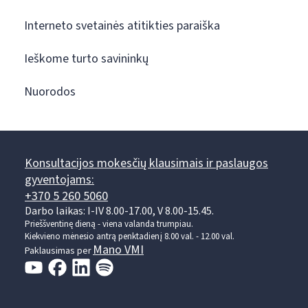
Interneto svetainės atitikties paraiška
Ieškome turto savininkų
Nuorodos
Konsultacijos mokesčių klausimais ir paslaugos
gyventojams:
+370 5 260 5060
Darbo laikas: I-IV 8.00-17.00, V 8.00-15.45.
Prieššventinę dieną - viena valanda trumpiau.
Kiekvieno mėnesio antrą penktadienį 8.00 val. - 12.00 val.
Mano VMI
Paklausimas per