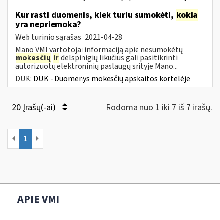
Kur rasti duomenis, kiek turiu sumokėti,
kokia
yra nepriemoka?
Web turinio sąrašas
2021-04-28
Mano VMI vartotojai informaciją apie nesumokėtų
mokesčių
ir
delspinigių likučius gali pasitikrinti
autorizuotų elektroninių paslaugų srityje Mano...
DUK:
DUK - Duomenys mokesčių apskaitos kortelėje
20 Įrašų(-ai)
Rodoma nuo 1 iki 7 iš 7 irašų.
1
APIE VMI