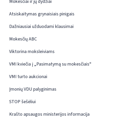
Mokesčiai ir jų dydžiai
Atsiskaitymas grynaisiais pinigais
Dažniausiai užduodami klausimai
Mokesčių ABC
Viktorina moksleiviams
VMI kviečia į „Pasimatymą su mokesčiais“
VMI turto aukcionai
Įmonių VDU palyginimas
STOP šešėliui
Krašto apsaugos ministerijos informacija