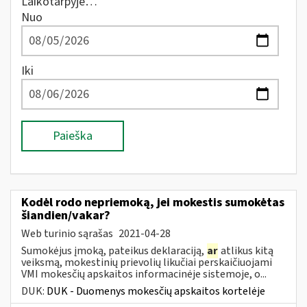
Laikotarpyje…
Nuo
Iki
Paieška
Kodėl rodo nepriemoką, jei mokestis sumokėtas
šiandien/vakar?
Web turinio sąrašas
2021-04-28
Sumokėjus įmoką, pateikus deklaraciją,
ar
atlikus kitą
veiksmą, mokestinių prievolių likučiai perskaičiuojami
VMI mokesčių apskaitos informacinėje sistemoje, o...
DUK:
DUK - Duomenys mokesčių apskaitos kortelėje