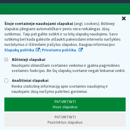
Valstybinė mokesčių inspekcija prie Lietuvos
U
Respublikos finansų ministerijos
Šioje svetainėje naudojami slapukai
(angl. cookies). Būtinieji
slapukai įdiegiami automatiškai ir jiems nėra reikalingas Jūsų
Biudžetinė įstaiga. Juridinio asmens kodas — 188659752,
sutikimas. Taip pat galite sutikti ir su kitų slapukų naudojimu. Savo
adresas: Vasario 16-osios g. 14, 01107 Vilnius, Lietuva, el.paštas:
sutikimą bet kada galėsite atšaukti pakeisdami interneto naršyklės
vmi@vmi.lt
, E. pristatymo dėžutės adresas 188659752
nustatymus ir ištrindami įrašytus slapukus. Daugiau informacijos
Duomenys apie Valstybinę mokesčių inspekciją prie Lietuvos
Slapukų politika
;
Privatumo politika.
Respublikos finansų ministerijos kaupiami ir saugomi Juridinių
asmenų registre
Būtinieji slapukai
Naudojami sklandžiam svetainės veikimui ir įgalina pagrindines
svetainės funkcijas. Be šių slapukų svetainė negali tinkamai veikti.
Analitiniai slapukai
Renka statistinę informaciją apie svetainės naudojimą ir
naudojami Jūsų naršymo patirties gerinimui.
PATVIRTINTI
Visus slapukus
PATVIRTINTI
Pasirinktus slapukus