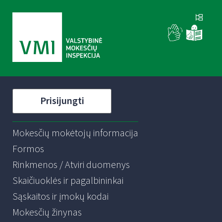
Prisijungti
Mokesčių mokėtojų informacija
Formos
Rinkmenos / Atviri duomenys
Skaičiuoklės ir pagalbininkai
Sąskaitos ir įmokų kodai
Mokesčių žinynas