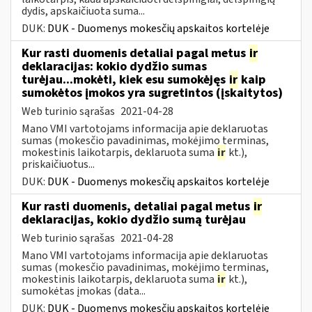
dydis, apskaičiuota suma...
DUK:
DUK - Duomenys mokesčių apskaitos kortelėje
Kur rasti duomenis detaliai pagal metus
ir
deklaracijas: kokio dydžio sumas
turėjau...mokėti, kiek esu sumokėjęs
ir
kaip
sumokėtos įmokos yra sugretintos (įskaitytos)
Web turinio sąrašas
2021-04-28
Mano VMI vartotojams informacija apie deklaruotas
sumas (mokesčio pavadinimas, mokėjimo terminas,
mokestinis laikotarpis, deklaruota suma
ir
kt.),
priskaičiuotus...
DUK:
DUK - Duomenys mokesčių apskaitos kortelėje
Kur rasti duomenis, detaliai pagal metus
ir
deklaracijas, kokio dydžio sumą turėjau
Web turinio sąrašas
2021-04-28
Mano VMI vartotojams informacija apie deklaruotas
sumas (mokesčio pavadinimas, mokėjimo terminas,
mokestinis laikotarpis, deklaruota suma
ir
kt.),
sumokėtas įmokas (data...
DUK:
DUK - Duomenys mokesčių apskaitos kortelėje