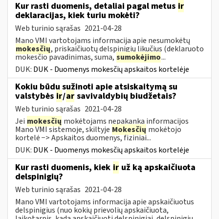
Kur rasti duomenis, detaliai pagal metus
ir
deklaracijas, kiek turiu mokėti?
Web turinio sąrašas
2021-04-28
Mano VMI vartotojams informacija apie nesumokėtų
mokesčių
, priskaičiuotų delspinigių likučius (deklaruoto
mokesčio pavadinimas, suma,
sumokėjimo
...
DUK:
DUK - Duomenys mokesčių apskaitos kortelėje
Kokiu būdu sužinoti apie atsiskaitymą su
valstybės
ir
/
ar
savivaldybių biudžetais?
Web turinio sąrašas
2021-04-28
Jei
mokesčių
mokėtojams nepakanka informacijos
Mano VMI sistemoje, skiltyje
Mokesčių
mokėtojo
kortelė −> Apskaitos duomenys, fiziniai...
DUK:
DUK - Duomenys mokesčių apskaitos kortelėje
Kur rasti duomenis, kiek
ir
už ką apskaičiuota
delspinigių?
Web turinio sąrašas
2021-04-28
Mano VMI vartotojams informacija apie apskaičiuotus
delspinigius (nuo kokių prievolių apskaičiuota,
laikotarpis, kada apskaičiuoti delspinigiai, delspinigių