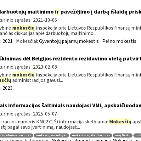
darbuotojų maitinimo
ir
pavežėjimo į darbą išlaidų pri
urinio sąrašas
2021-10-06
ybinė
mokesčių
inspekcija prie Lietuvos Respublikos finansų mini
ančias diskusijas apie darbuotojų maitinimo...
:
2021
Mokesčiai:
Gyventojų pajamų mokestis
Pelno mokestis
škinimas dėl Belgijos rezidento rezidavimo vietą patvi
urinio sąrašas
2023-02-08
ybinė
mokesčių
inspekcija prie Lietuvos Respublikos finansų minis
sčių
administracijos gavusi...
:
2023
ais informacijos šaltiniais naudojasi VMI, apskaičiuod
urinio sąrašas
2025-05-07
tracijos numeris KM0271 Ši informacija skelbiama:
Mokesčių
apsk
tį pagal savo įvertinimą, naudojasi:...
čių administravimas
mokesčių mokėtojas
mokesčio apskaičiavimas
maį 70 str.
mok
čių žinyno kategorijos:
Mokesčių administravimas » Mokesčių apsk