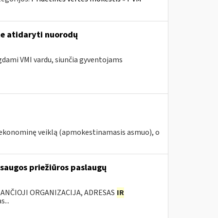
te atidaryti nuorodų
ngdami VMI vardu, siunčia gyventojams
ą ekonominę veiklą (apmokestinamasis asmuo), o
 saugos priežiūros paslaugų
KANČIOJI ORGANIZACIJA, ADRESAS
IR
...