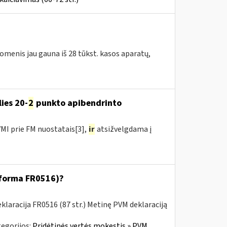
omenis jau gauna iš 28 tūkst. kasos aparatų,
ies 20-
2
punkto apibendrinto
MI prie FM nuostatais[3],
ir
atsižvelgdama į
 (forma FR0516)?
laracija FR0516 (87 str.) Metinę PVM deklaraciją
egorijos:
Pridėtinės vertės mokestis » PVM