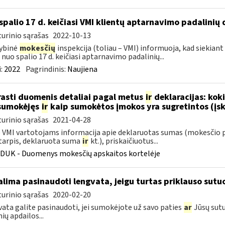
spalio 17 d. keičiasi VMI klientų aptarnavimo padalinių 
urinio sąrašas
2022-10-13
ybinė
mokesčių
inspekcija (toliau – VMI) informuoja, kad siekiant
, nuo spalio 17 d. keičiasi aptarnavimo padalinių...
:
2022
Pagrindinis:
Naujiena
rasti duomenis detaliai pagal metus
ir
deklaracijas: kok
sumokėjęs
ir
kaip sumokėtos įmokos yra sugretintos (įsk
urinio sąrašas
2021-04-28
VMI vartotojams informacija apie deklaruotas sumas (mokesčio 
tarpis, deklaruota suma
ir
kt.), priskaičiuotus...
DUK - Duomenys mokesčių apskaitos kortelėje
lima pasinaudoti lengvata, jeigu turtas priklauso sutuo
urinio sąrašas
2020-02-20
ata galite pasinaudoti, jei sumokėjote už savo paties
ar
Jūsų sutu
ių apdailos...