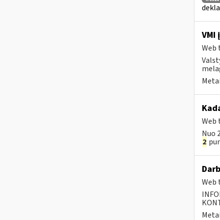
dekla
VMI 
Web t
Valst
mela
Metai
Kada
Web t
Nuo 2
2
punk
Darb
Web t
INFO
KONTA
Metai