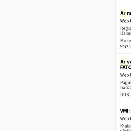
Ar
mo
Web t
Regis
išska
Mokes
skyri
Ar
va
FATC
Web t
Pagal
nurod
DUK:
VMI:
Web t
Klaip