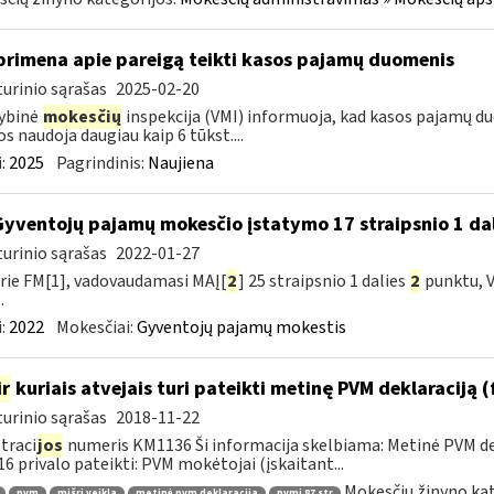
primena apie pareigą teikti kasos pajamų duomenis
urinio sąrašas
2025-02-20
ybinė
mokesčių
inspekcija (VMI) informuoja, kad kasos pajamų du
os naudoja daugiau kaip 6 tūkst....
:
2025
Pagrindinis:
Naujiena
Gyventojų pajamų mokesčio įstatymo 17 straipsnio 1 dal
urinio sąrašas
2022-01-27
rie FM[1], vadovaudamasi MAĮ[
2
] 25 straipsnio 1 dalies
2
punktu, V
.
:
2022
Mokesčiai:
Gyventojų pajamų mokestis
ir
kuriais atvejais turi pateikti metinę PVM deklaraciją
urinio sąrašas
2018-11-22
traci
jos
numeris KM1136 Ši informacija skelbiama: Metinė PVM dek
6 privalo pateikti: PVM mokėtojai (įskaitant...
Mokesčių žinyno kat
pvm
mišri veikla
metinė pvm deklaracija
pvmį 87 str