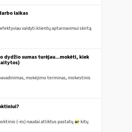
darbo laikas
 efektyviau valdyti klientų aptarnavimui skirtą
io dydžio sumas turėjau...mokėti, kiek
aitytos)
pavadinimas, mokėjimo terminas, mokestinis
ktiniui?
oktinio (-ės) naudai atliktus pastatų
ar
kitų