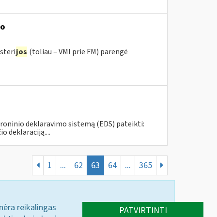
mo
steri
jos
(toliau – VMI prie FM) parengė
roninio deklaravimo sistemą (EDS) pateikti:
deklaraciją....
1
...
62
63
64
...
365
 nėra reikalingas
PATVIRTINTI