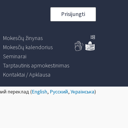
Prisijungti
Mokesčių žinynas
Mokesčių kalendorius
Seminarai
Tarptautinis apmokestinimas
Kontaktai / Apklausa
ний переклад (
English
,
Русский
,
Українська
)