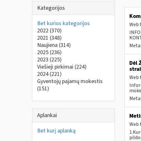
Kategorijos
Kom
Bet kurios kategorijos
Web t
2022
(370)
INFO
2021
(348)
KONTA
Naujiena
(314)
Metai
2025
(236)
2023
(225)
Dėl 
Viešieji pirkimai
(224)
stra
2024
(221)
Web t
Gyventojų pajamų mokestis
Infor
(151)
moke
Metai
Aplankai
Meti
Web t
Bet kurį aplanką
1.Kur
pildo