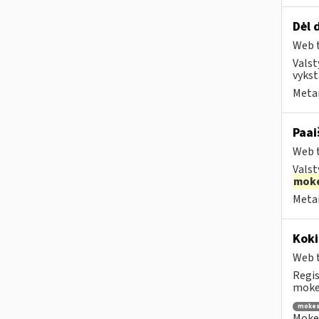
Dėl 
Web t
Valst
vykst
Metai
Paai
Web t
Valst
moke
Metai
Koki
Web t
Regis
mokes
mokes
Mokes