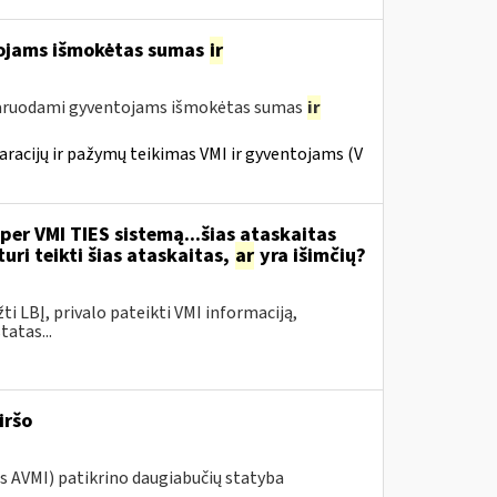
tojams išmokėtas sumas
ir
laruodami gyventojams išmokėtas sumas
ir
racijų ir pažymų teikimas VMI ir gyventojams (V
per VMI TIES sistemą...šias ataskaitas
ri teikti šias ataskaitas,
ar
yra išimčių?
žti LBĮ, privalo pateikti VMI informaciją,
atas...
iršo
os AVMI) patikrino daugiabučių statyba