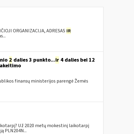
NČIOJI ORGANIZACIJA, ADRESAS
IR
...
snio
2
dalies 3 punkto...
ir
4 dalies bei 12
pakeitimo
ublikos finansų ministerijos parengė Žemės
ikotarpį? Už 2020 metų mokestinį laikotarpį
iją PLN204N...