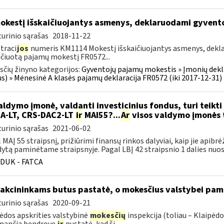
kestį išskaičiuojantys asmenys, deklaruodami gyven
urinio sąrašas
2018-11-22
traci
jos
numeris KM1114 Mokestį išskaičiuojantys asmenys, dek
ičiuotą pajamų mokestį FR0572...
čių žinyno kategorijos:
Gyventojų pajamų mokestis » Įmonių dekla
us) » Mėnesinė A klasės pajamų deklaracija FR0572 (iki 2017-12-31)
ldymo įmonė, valdanti investicinius fondus, turi teikti 
A-LT, CRS-DAC2-LT
ir
MAI55?...
Ar
visos valdymo įmonės tu
urinio sąrašas
2021-06-02
 MAĮ 55 straipsnį, prižiūrimi finansų rinkos dalyviai, kaip jie apibrė
ytą paminėtame straipsnyje. Pagal LBĮ 42 straipsnio 1 dalies nuost
DUK - FATCA
 akcininkams butus pastatė, o mokesčius valstybei pam
urinio sąrašas
2020-09-21
ėdos apskrities valstybinė
mokesčių
inspekcija (toliau – Klaipėd