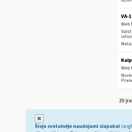
užsi
VA-
Web t
Valst
infor
Metai
Kaip
Web t
Norėd
Prane
20 Įra
Uždaryti
Šioje svetainėje naudojami slapukai
(angl