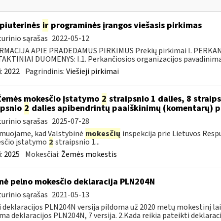
piuterinės
ir
programinės įrangos viešasis pirkimas
urinio sąrašas
2022-05-12
RMACIJA APIE PRADEDAMUS PIRKIMUS Prekių pirkimai I. PERKA
KTINIAI DUOMENYS: I.1. Perkančiosios organizacijos pavadinimas
:
2022
Pagrindinis:
Viešieji pirkimai
Žemės mokesčio įstatymo
2
straipsnio 1 dalies, 8 straip
ipsnio
2
dalies apibendrintų paaiškinimų (komentarų) 
urinio sąrašas
2025-07-28
muojame, kad Valstybinė
mokesčių
inspekcija prie Lietuvos Resp
sčio įstatymo
2
straipsnio 1...
:
2025
Mokesčiai:
Žemės mokestis
nė pelno mokesčio deklaracija PLN204N
urinio sąrašas
2021-05-13
i deklaracijos PLN204N versija pildoma už 2020 metų mokestinį la
ma deklaracijos PLN204N, 7 versija. 2.Kada reikia pateikti deklarac