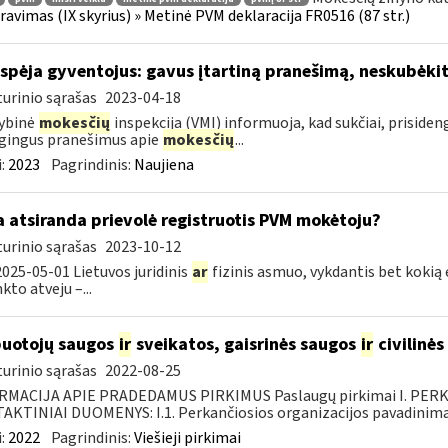
ravimas (IX skyrius) » Metinė PVM deklaracija FR0516 (87 str.)
įspėja gyventojus: gavus įtartiną pranešimą, neskubėki
urinio sąrašas
2023-04-18
ybinė
mokesčių
inspekcija (VMI) informuoja, kad sukčiai, priside
gingus pranešimus apie
mokesčių
...
:
2023
Pagrindinis:
Naujiena
 atsiranda prievolė registruotis PVM mokėtoju?
urinio sąrašas
2023-10-12
025-05-01 Lietuvos juridinis
ar
fizinis asmuo, vykdantis bet koki
to atveju –...
uotojų saugos
ir
sveikatos, gaisrinės saugos
ir
civilinės
urinio sąrašas
2022-08-25
RMACIJA APIE PRADEDAMUS PIRKIMUS Paslaugų pirkimai I. PER
KTINIAI DUOMENYS: I.1. Perkančiosios organizacijos pavadinimas
:
2022
Pagrindinis:
Viešieji pirkimai