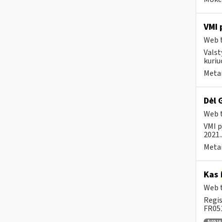
VMI 
Web t
Valst
kuriu
Metai
Dėl 
Web t
VMI p
2021..
Metai
Kas
Web t
Regis
FR051
fr0516