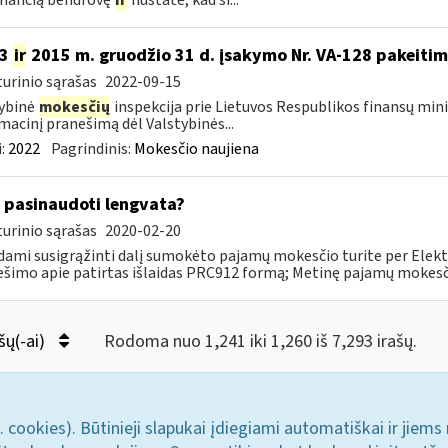
imančią bendrovę
ir
nustatė, kad ši...
13
ir
2015 m. gruodžio 31 d. įsakymo Nr. VA-128 pakeiti
urinio sąrašas
2022-09-15
ybinė
mokesčių
inspekcija prie Lietuvos Respublikos finansų mini
macinį pranešimą dėl Valstybinės...
:
2022
Pagrindinis:
Mokesčio naujiena
 pasinaudoti lengvata?
urinio sąrašas
2020-02-20
ami susigrąžinti dalį sumokėto pajamų mokesčio turite per Elekt
šimo apie patirtas išlaidas PRC912 formą; Metinę pajamų mokesčio 
šų(-ai)
Rodoma nuo 1,241 iki 1,260 iš 7,293 irašų.
. cookies). Būtinieji slapukai įdiegiami automatiškai ir jiems