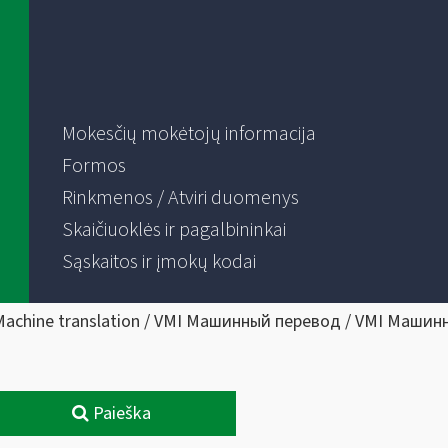
Mokesčių mokėtojų informacija
Formos
Rinkmenos / Atviri duomenys
Skaičiuoklės ir pagalbininkai
Sąskaitos ir įmokų kodai
Machine translation / VMI Машинный перевод / VMI Машин
Paieška