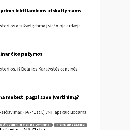
skyrimo leidžiamiems atskaitymams
sterijos atsižvelgdama į viešojoje erdvėje
rtinančios pažymos
terijos, iš Belgijos Karalystės centinės
ama mokestį pagal savo įvertinimą?
aičiavimas (66-72 str.) VMI, apskaičiuodama
esčių administratoriaus įvertinimas
informacijos šaltiniai
aičiavimas (66-72 str.)