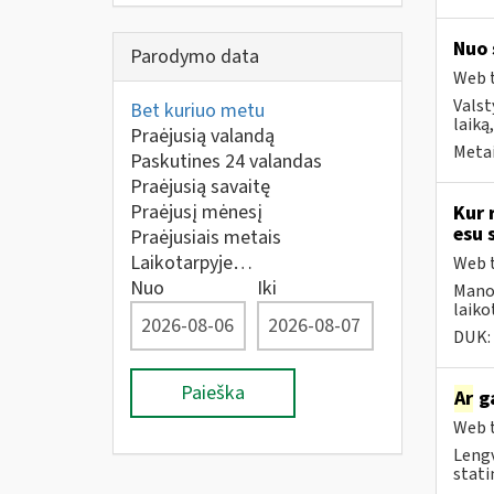
Nuo 
Parodymo data
Web t
Valst
Bet kuriuo metu
laiką
Praėjusią valandą
Metai
Paskutines 24 valandas
Praėjusią savaitę
Praėjusį mėnesį
Kur 
esu 
Praėjusiais metais
Laikotarpyje…
Web t
Nuo
Iki
Mano 
laiko
DUK:
Paieška
Ar
ga
Web t
Lengv
statin