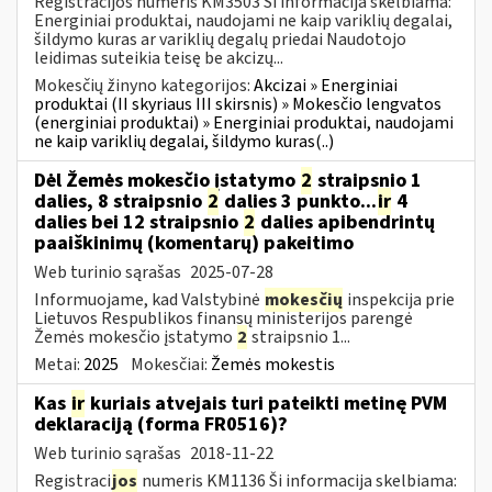
Registracijos numeris KM3503 Ši informacija skelbiama:
Energiniai produktai, naudojami ne kaip variklių degalai,
šildymo kuras ar variklių degalų priedai Naudotojo
leidimas suteikia teisę be akcizų...
Mokesčių žinyno kategorijos:
Akcizai » Energiniai
produktai (II skyriaus III skirsnis) » Mokesčio lengvatos
(energiniai produktai) » Energiniai produktai, naudojami
ne kaip variklių degalai, šildymo kuras(..)
Dėl Žemės mokesčio įstatymo
2
straipsnio 1
dalies, 8 straipsnio
2
dalies 3 punkto...
ir
4
dalies bei 12 straipsnio
2
dalies apibendrintų
paaiškinimų (komentarų) pakeitimo
Web turinio sąrašas
2025-07-28
Informuojame, kad Valstybinė
mokesčių
inspekcija prie
Lietuvos Respublikos finansų ministerijos parengė
Žemės mokesčio įstatymo
2
straipsnio 1...
Metai:
2025
Mokesčiai:
Žemės mokestis
Kas
ir
kuriais atvejais turi pateikti metinę PVM
deklaraciją (forma FR0516)?
Web turinio sąrašas
2018-11-22
Registraci
jos
numeris KM1136 Ši informacija skelbiama: