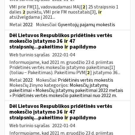
VMI prie FM[1], vadovaudamasi MAĮ[
2
] 25 straipsnio 1
dalies
2
punktu, VMI prie FM nuostatais[3],
ir
atsižvelgdama į 2021...
Metai:
2022
Mokesčiai:
Gyventojų pajamų mokestis
Dėl Lietuvos Respublikos pridėtinės vertės
mokesčio įstatymo 36
ir
47
straipsnių...pakeitimo
ir
papildymo
Web turinio sąrašas
2022-01-04
Informuojame, kad 2021 m. gruodžio 23 d. priimtas
Pridėtinės vertės mokesčio įstatymo pakeitimas[1]
(toliau − Pakeitimas). Pakeitimu PVM[
2
] įstatymo 36...
Metai:
2022
Mokesčiai:
Pridėtinės vertės mokestis
Mokesčių žinyno kategorijos:
Mokesčių įstatymų
pakeitimai » Mokesčių įstatymų pakeitimai 2022 metais
» Pridėtinės vertės mokesčio pakeitimai nuo 2022 m.
Dėl Lietuvos Respublikos pridėtinės vertės
mokesčio įstatymo 36
ir
47
straipsnių...pakeitimo
ir
papildymo
Web turinio sąrašas
2022-01-04
Informuojame, kad 2021 m. gruodžio 23 d. priimtas