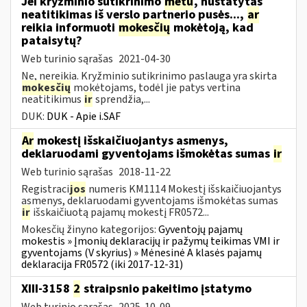
Jei kryžminio sutikrinimo
metu
, nustatytas
neatitikimas iš verslo partnerio pusės...,
ar
reikia informuoti
mokesčių
mokėtoją, kad
pataisytų?
Web turinio sąrašas
2021-04-30
Ne, nereikia. Kryžminio sutikrinimo paslauga yra skirta
mokesčių
mokėtojams, todėl jie patys vertina
neatitikimus
ir
sprendžia,...
DUK:
DUK - Apie i.SAF
Ar
mokestį išskaičiuojantys asmenys,
deklaruodami gyventojams išmokėtas sumas
ir
Web turinio sąrašas
2018-11-22
Registraci
jos
numeris KM1114 Mokestį išskaičiuojantys
asmenys, deklaruodami gyventojams išmokėtas sumas
ir
išskaičiuotą pajamų mokestį FR0572...
Mokesčių žinyno kategorijos:
Gyventojų pajamų
mokestis » Įmonių deklaracijų ir pažymų teikimas VMI ir
gyventojams (V skyrius) » Mėnesinė A klasės pajamų
deklaracija FR0572 (iki 2017-12-31)
XIII-3158
2
straipsnio pakeitimo įstatymo
Web turinio sąrašas
2025-10-09