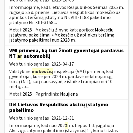
Informuojame, kad Lietuvos Respublikos Seimas 2025 m.
rugsėjo 25 d. priėmė: Lietuvos Respublikos mokesčio už
aplinkos teršimą įstatymo Nr. VIII-1183 pakeitimo
įstatymo Nr. XIII-3158 ...
Metai:
2025
Mokesčių žinyno kategorijos:
Mokesčių
įstatymų pakeitimai » Mokesčio už aplinkos teršimą
įstatymo pakeitimai nuo 2028 m.
VMI primena, ką turi žinoti gyventojai pardavus
NT
ar
automobilį
Web turinio sąrašas
2025-04-17
Valstybinė
mokesčių
inspekcija (VMI) primena, kad
gyventojai, kurie per 2024 m. pardavė nekilnojamąjį
turtą (NT), kurį nuosavybėje išlaikė trumpiau nei 10
metų, ar...
Metai:
2025
Pagrindinis:
Naujiena
Dėl Lietuvos Respublikos akcizų įstatymo
pakeitimo
Web turinio sąrašas
2021-12-31
Informuojame, kad nuo 202
2
m. liepos 1 d. įsigalioja
Akcizų įstatymo pakeitimo įstatymas[1], kurio tikslas