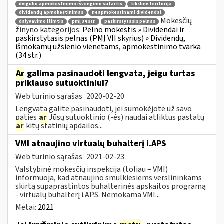
dvigubo apmokestinimo išvengimo sutartis
tikslinė teritorija
dividendų apmokestinimas
neapmokestinami dividendai
Mokesčių
dalyvavimo išimtis
pmį 34 str.
paskirstytasis pelnas
žinyno kategorijos:
Pelno mokestis » Dividendai ir
paskirstytasis pelnas (PMĮ VII skyrius) » Dividendų,
išmokamų užsienio vienetams, apmokestinimo tvarka
(34 str.)
Ar
galima pasinaudoti lengvata, jeigu turtas
priklauso sutuoktiniui?
Web turinio sąrašas
2020-02-20
Lengvata galite pasinaudoti, jei sumokėjote už savo
paties
ar
Jūsų sutuoktinio (-ės) naudai atliktus pastatų
ar
kitų statinių apdailos...
VMI atnaujino virtualų buhalterį i.APS
Web turinio sąrašas
2021-02-23
Valstybinė mokesčių inspekcija (toliau – VMI)
informuoja, kad atnaujino smulkiesiems verslininkams
skirtą supaprastintos buhalterinės apskaitos programą
- virtualų buhalterį i.APS. Nemokama VMI...
Metai:
2021