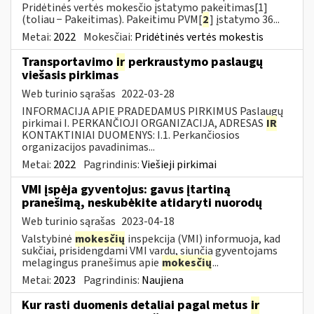
Pridėtinės vertės mokesčio įstatymo pakeitimas[1]
(toliau − Pakeitimas). Pakeitimu PVM[
2
] įstatymo 36...
Metai:
2022
Mokesčiai:
Pridėtinės vertės mokestis
Transportavimo
ir
perkraustymo paslaugų
viešasis pirkimas
Web turinio sąrašas
2022-03-28
INFORMACIJA APIE PRADEDAMUS PIRKIMUS Paslaugų
pirkimai I. PERKANČIOJI ORGANIZACIJA, ADRESAS
IR
KONTAKTINIAI DUOMENYS: I.1. Perkančiosios
organizacijos pavadinimas...
Metai:
2022
Pagrindinis:
Viešieji pirkimai
VMI įspėja gyventojus: gavus įtartiną
pranešimą, neskubėkite atidaryti nuorodų
Web turinio sąrašas
2023-04-18
Valstybinė
mokesčių
inspekcija (VMI) informuoja, kad
sukčiai, prisidengdami VMI vardu, siunčia gyventojams
melagingus pranešimus apie
mokesčių
...
Metai:
2023
Pagrindinis:
Naujiena
Kur rasti duomenis detaliai pagal metus
ir