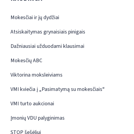
Mokesčiai ir jų dydžiai
Atsiskaitymas grynaisiais pinigais
Dažniausiai užduodami klausimai
Mokesčių ABC
Viktorina moksleiviams
VMI kviečia į „Pasimatymą su mokesčiais“
VMI turto aukcionai
Įmonių VDU palyginimas
STOP šešėliui