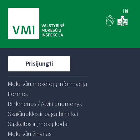
Prisijungti
Mokesčių mokėtojų informacija
Formos
Rinkmenos / Atviri duomenys
Skaičiuoklės ir pagalbininkai
Sąskaitos ir įmokų kodai
Mokesčių žinynas