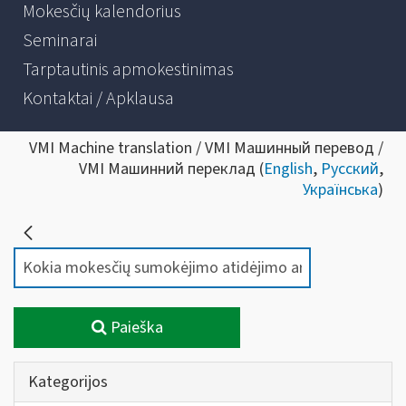
Mokesčių kalendorius
Seminarai
Tarptautinis apmokestinimas
Kontaktai / Apklausa
VMI Machine translation / VMI Машинный перевод /
VMI Машинний переклад (
English
,
Русский
,
Українська
)
Paieška
Kategorijos