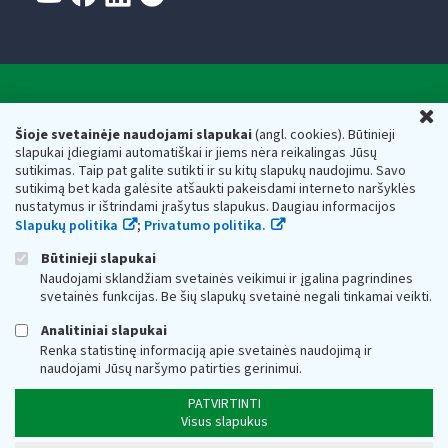
Valstybinė mokesčių inspekcija prie Lietuvos
U
Respublikos finansų ministerijos
Šioje svetainėje naudojami slapukai
(angl. cookies). Būtinieji
slapukai įdiegiami automatiškai ir jiems nėra reikalingas Jūsų
Biudžetinė įstaiga. Juridinio asmens kodas — 188659752,
sutikimas. Taip pat galite sutikti ir su kitų slapukų naudojimu. Savo
adresas: Vasario 16-osios g. 14, 01107 Vilnius, Lietuva, el.paštas:
sutikimą bet kada galėsite atšaukti pakeisdami interneto naršyklės
vmi@vmi.lt
, E. pristatymo dėžutės adresas 188659752
nustatymus ir ištrindami įrašytus slapukus. Daugiau informacijos
Duomenys apie Valstybinę mokesčių inspekciją prie Lietuvos
Slapukų politika
;
Privatumo politika.
Respublikos finansų ministerijos kaupiami ir saugomi Juridinių
asmenų registre
Būtinieji slapukai
Naudojami sklandžiam svetainės veikimui ir įgalina pagrindines
svetainės funkcijas. Be šių slapukų svetainė negali tinkamai veikti.
Analitiniai slapukai
Renka statistinę informaciją apie svetainės naudojimą ir
naudojami Jūsų naršymo patirties gerinimui.
PATVIRTINTI
Visus slapukus