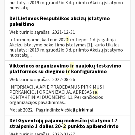
nustatyti 2019 m. gruodžio 3 d. priimto Akcizų įstatymo
nuostatų,...
Dėl Lietuvos Respublikos akcizų įstatymo
pakeitimo
Web turinio sąrašas
2021-12-31
Informuojame, kad nuo 202
2
m. liepos 1 d. įsigalioja
Akcizų įstatymo pakeitimo įstatymas[1], kurio tikslas
nustatyti 2019 m. gruodžio 3 d. priimto Akcizų įstatymo
nuostatų,...
Viktorinos organizavimo
ir
naujokų testavimo
platformos su diegimo
ir
konfigūravimo
Web turinio sąrašas
2022-08-26
INFORMACIJA APIE PRADEDAMUS PIRKIMUS I.
PERKANČIOJI ORGANIZACIJA, ADRESAS
IR
KONTAKTINIAI DUOMENYS: I.1. Perkančiosios
organizacijos pavadinimas...
Metai:
2022
Pagrindinis:
Viešieji pirkimai
Dėl Gyventojų pajamų mokesčio įstatymo 17
straipsnio 1 dalies 20-
2
punkto apibendrinto
Web turinio sąrašas
2022-01-27