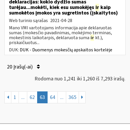
deklaracijas: kokio dydžio sumas
turėjau...mokėti, kiek esu sumokėjęs
ir
kaip
sumokėtos įmokos yra sugretintos (įskaitytos)
Web turinio sąrašas
2021-04-28
Mano VMI vartotojams informacija apie deklaruotas
sumas (mokesčio pavadinimas, mokėjimo terminas,
mokestinis laikotarpis, deklaruota suma
ir
kt.),
priskaičiuotus...
DUK:
DUK - Duomenys mokesčių apskaitos kortelėje
20 Įrašų(-ai)
Rodoma nuo 1,241 iki 1,260 iš 7,293 irašų.
1
...
62
63
64
...
365