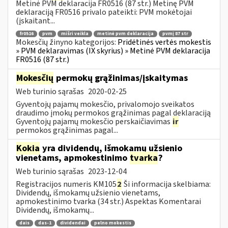
Metinė PVM deklaracija FR0516 (87 str.) Metinę PVM
deklaraciją FR0516 privalo pateikti: PVM mokėtojai
(įskaitant...
fr0516
pvm
mišri veikla
metinė pvm deklaracija
pvmį 87 str
Mokesčių žinyno kategorijos:
Pridėtinės vertės mokestis
» PVM deklaravimas (IX skyrius) » Metinė PVM deklaracija
FR0516 (87 str.)
Mokesčių
permokų grąžinimas/įskaitymas
Web turinio sąrašas
2020-02-25
Gyventojų pajamų mokesčio, privalomojo sveikatos
draudimo įmokų permokos grąžinimas pagal deklaraciją
Gyventojų pajamų mokesčio perskaičiavimas
ir
permokos grąžinimas pagal...
Kokia
yra dividendų, išmokamų užsienio
vienetams, apmokestinimo
tvarka
?
Web turinio sąrašas
2023-12-04
Registracijos numeris KM105
2
Ši informacija skelbiama:
Dividendų, išmokamų užsienio vienetams,
apmokestinimo tvarka (34 str.) Aspektas Komentarai
Dividendų, išmokamų...
dais
das-1
dividendai
pelno mokestis