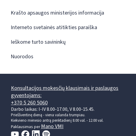
Krašto apsaugos ministerijos informacija
Interneto svetainės atitikties paraiška
Ieškome turto savininkų
Nuorodos
Konsultacijos mokesčių klausimais ir paslaugos
gyventojams:
+370 5 260 5060
Darbo laikas: I-IV 8.00-17.00, V 8.00-15.45.
Prieššventinę dieną - viena valanda trumpiau.
Kiekvieno mėnesio antrą penktadienį 8.00 val. - 12.00 val.
Mano VMI
Paklausimas per