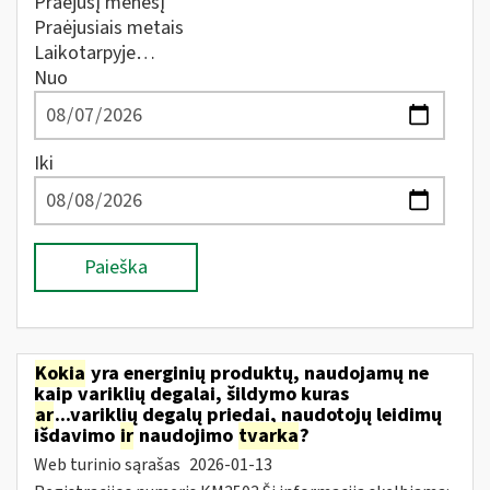
Praėjusį mėnesį
Praėjusiais metais
Laikotarpyje…
Nuo
Iki
Paieška
Kokia
yra energinių produktų, naudojamų ne
kaip variklių degalai, šildymo kuras
ar
...variklių degalų priedai, naudotojų leidimų
išdavimo
ir
naudojimo
tvarka
?
Web turinio sąrašas
2026-01-13