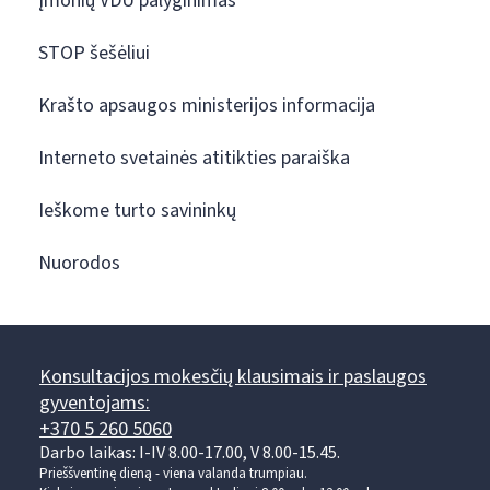
Įmonių VDU palyginimas
STOP šešėliui
Krašto apsaugos ministerijos informacija
Interneto svetainės atitikties paraiška
Ieškome turto savininkų
Nuorodos
Konsultacijos mokesčių klausimais ir paslaugos
gyventojams:
+370 5 260 5060
Darbo laikas: I-IV 8.00-17.00, V 8.00-15.45.
Prieššventinę dieną - viena valanda trumpiau.