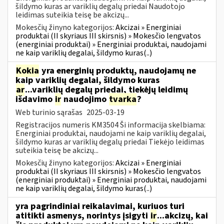
šildymo kuras ar variklių degalų priedai Naudotojo
leidimas suteikia teisę be akcizų...
Mokesčių žinyno kategorijos:
Akcizai » Energiniai
produktai (II skyriaus III skirsnis) » Mokesčio lengvatos
(energiniai produktai) » Energiniai produktai, naudojami
ne kaip variklių degalai, šildymo kuras(..)
Kokia
yra energinių produktų, naudojamų ne
kaip variklių degalai, šildymo kuras
ar
...variklių degalų priedai, tiekėjų leidimų
išdavimo
ir
naudojimo
tvarka
?
Web turinio sąrašas
2025-03-19
Registracijos numeris KM3504 Ši informacija skelbiama:
Energiniai produktai, naudojami ne kaip variklių degalai,
šildymo kuras ar variklių degalų priedai Tiekėjo leidimas
suteikia teisę be akcizų...
Mokesčių žinyno kategorijos:
Akcizai » Energiniai
produktai (II skyriaus III skirsnis) » Mokesčio lengvatos
(energiniai produktai) » Energiniai produktai, naudojami
ne kaip variklių degalai, šildymo kuras(..)
yra pagrindiniai reikalavimai, kuriuos turi
atitikti asmenys, norintys įsigyti
ir
...akcizų, kai