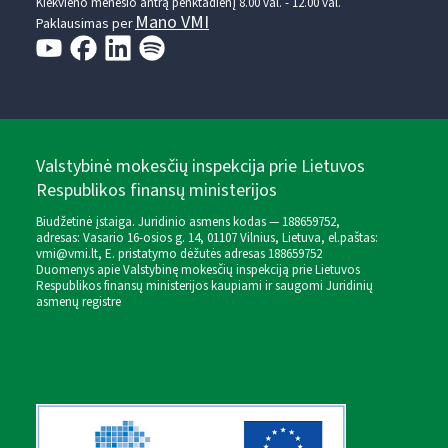
Kiekvieno mėnesio antrą penktadienį 8.00 val. - 12.00 val.
Mano VMI
Paklausimas per
Valstybinė mokesčių inspekcija prie Lietuvos
Respublikos finansų ministerijos
Biudžetinė įstaiga. Juridinio asmens kodas — 188659752,
adresas: Vasario 16-osios g. 14, 01107 Vilnius, Lietuva, el.paštas:
vmi@vmi.lt
, E. pristatymo dėžutės adresas 188659752
Duomenys apie Valstybinę mokesčių inspekciją prie Lietuvos
Respublikos finansų ministerijos kaupiami ir saugomi Juridinių
asmenų registre