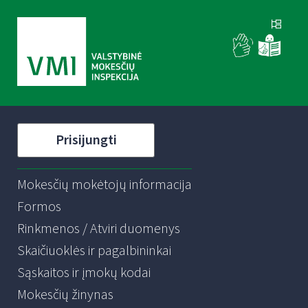
Prisijungti
Mokesčių mokėtojų informacija
Formos
Rinkmenos / Atviri duomenys
Skaičiuoklės ir pagalbininkai
Sąskaitos ir įmokų kodai
Mokesčių žinynas