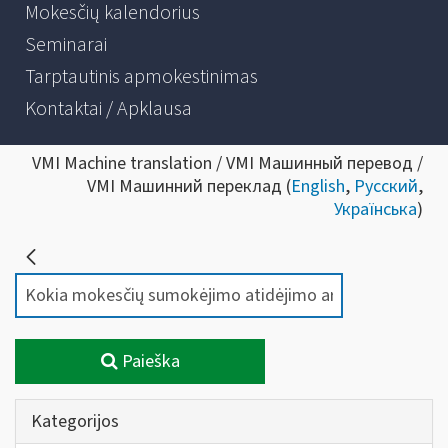
Mokesčių kalendorius
Seminarai
Tarptautinis apmokestinimas
Kontaktai / Apklausa
VMI Machine translation / VMI Машинный перевод /
VMI Машинний переклад (
English
,
Русский
,
Українська
)
Paieška
Kategorijos