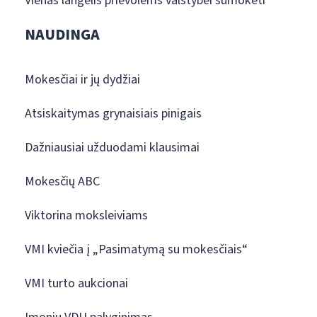
Vienas langelis prievolėms valstybei sumokėti
NAUDINGA
Mokesčiai ir jų dydžiai
Atsiskaitymas grynaisiais pinigais
Dažniausiai užduodami klausimai
Mokesčių ABC
Viktorina moksleiviams
VMI kviečia į „Pasimatymą su mokesčiais“
VMI turto aukcionai