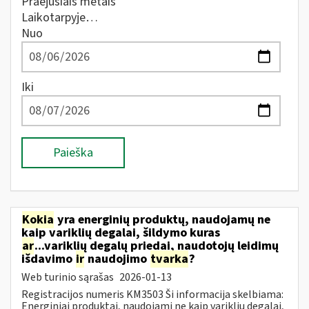
Praėjusiais metais
Laikotarpyje…
Nuo
Iki
Paieška
Kokia
yra energinių produktų, naudojamų ne
kaip variklių degalai, šildymo kuras
ar
...variklių degalų priedai, naudotojų leidimų
išdavimo
ir
naudojimo
tvarka
?
Web turinio sąrašas
2026-01-13
Registracijos numeris KM3503 Ši informacija skelbiama:
Energiniai produktai, naudojami ne kaip variklių degalai,