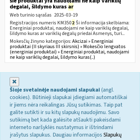
šie produktai yra naudojami ne kaip variklių
degalai, šildymo kuras
ar
Web turinio sąrašas
2025-03-19
Registracijos numeris KM350
2
Ši informacija skelbiama:
Energiniai produktai, naudojami ne kaip variklių degalai,
šildymo kuras ar variklių degalų priedai Asmenys, turi...
Mokesčių žinyno kategorijos:
Akcizai » Energiniai
produktai (II skyriaus III skirsnis) » Mokesčio lengvatos
(energiniai produktai) » Energiniai produktai, naudojami
ne kaip variklių degalai, šildymo kuras(..)
Uždaryti
Šioje svetainėje naudojami slapukai
(angl.
cookies). Būtinieji slapukai įdiegiami automatiškai
ir jiems nėra reikalingas Jūsų sutikimas. Taip pat
galite sutikti ir su kitų slapukų naudojimu. Savo
sutikimą bet kada galėsite atšaukti pakeisdami
interneto naršyklės nustatymus ir ištrindami
įrašytus slapukus. Daugiau informacijos
Slapukų