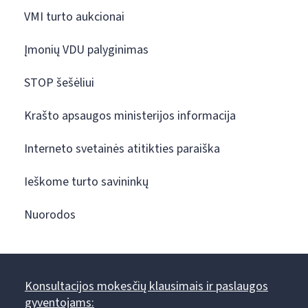
VMI turto aukcionai
Įmonių VDU palyginimas
STOP šešėliui
Krašto apsaugos ministerijos informacija
Interneto svetainės atitikties paraiška
Ieškome turto savininkų
Nuorodos
Konsultacijos mokesčių klausimais ir paslaugos
gyventojams: