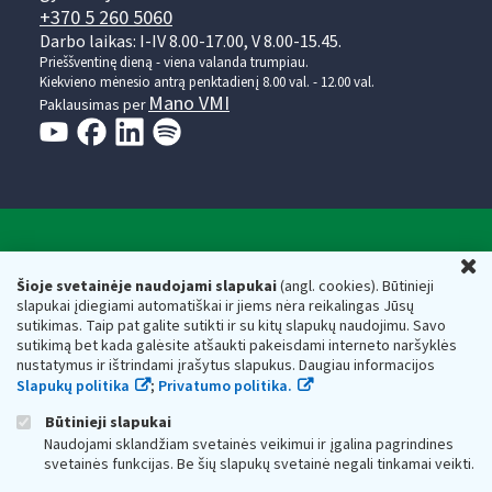
+370 5 260 5060
Darbo laikas: I-IV 8.00-17.00, V 8.00-15.45.
Prieššventinę dieną - viena valanda trumpiau.
Kiekvieno mėnesio antrą penktadienį 8.00 val. - 12.00 val.
Mano VMI
Paklausimas per
Valstybinė mokesčių inspekcija prie Lietuvos
U
Respublikos finansų ministerijos
Šioje svetainėje naudojami slapukai
(angl. cookies). Būtinieji
slapukai įdiegiami automatiškai ir jiems nėra reikalingas Jūsų
Biudžetinė įstaiga. Juridinio asmens kodas — 188659752,
sutikimas. Taip pat galite sutikti ir su kitų slapukų naudojimu. Savo
adresas: Vasario 16-osios g. 14, 01107 Vilnius, Lietuva, el.paštas:
sutikimą bet kada galėsite atšaukti pakeisdami interneto naršyklės
vmi@vmi.lt
, E. pristatymo dėžutės adresas 188659752
nustatymus ir ištrindami įrašytus slapukus. Daugiau informacijos
Duomenys apie Valstybinę mokesčių inspekciją prie Lietuvos
Slapukų politika
;
Privatumo politika.
Respublikos finansų ministerijos kaupiami ir saugomi Juridinių
asmenų registre
Būtinieji slapukai
Naudojami sklandžiam svetainės veikimui ir įgalina pagrindines
svetainės funkcijas. Be šių slapukų svetainė negali tinkamai veikti.