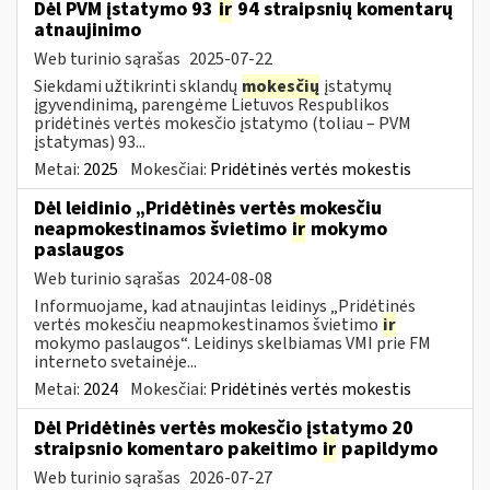
Dėl PVM įstatymo 93
ir
94 straipsnių komentarų
atnaujinimo
Web turinio sąrašas
2025-07-22
Siekdami užtikrinti sklandų
mokesčių
įstatymų
įgyvendinimą, parengėme Lietuvos Respublikos
pridėtinės vertės mokesčio įstatymo (toliau – PVM
įstatymas) 93...
Metai:
2025
Mokesčiai:
Pridėtinės vertės mokestis
Dėl leidinio „Pridėtinės vertės mokesčiu
neapmokestinamos švietimo
ir
mokymo
paslaugos
Web turinio sąrašas
2024-08-08
Informuojame, kad atnaujintas leidinys „Pridėtinės
vertės mokesčiu neapmokestinamos švietimo
ir
mokymo paslaugos“. Leidinys skelbiamas VMI prie FM
interneto svetainėje...
Metai:
2024
Mokesčiai:
Pridėtinės vertės mokestis
Dėl Pridėtinės vertės mokesčio įstatymo 20
straipsnio komentaro pakeitimo
ir
papildymo
Web turinio sąrašas
2026-07-27