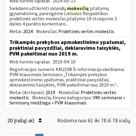
Web turinio sąrašas
2024-05-13
Siekdami užtikrinti sklandų
mokesčių
įstatymų
įgyvendinimą, parengėme Lietuvos Respublikos
pridėtinės vertės mokesčio įstatymo 19 straipsnio 3
dalies 4 punkto komentaro...
Metai:
2024
Mokesčiai:
Pridėtinės vertės mokestis
Trikampės prekybos apmokestinimo ypatumai,
praktiniai pavyzdžiai, deklaravimo taisyklės,
PVM pakeitimai nuo 2019 m.
Web turinio sąrašas
2019-04-10
Registracijos numeris KM2198 Ši informacija skelbiama:
PVM klausimais Seminaro „Trikampės prekybos
apmokestinimo ypatumai, praktiniai pavyzdžiai,
deklaravimo taisyklės, PVM pakeitimai nuo 2019 m.“...
Metai (Archyvas):
2019
Mokesčiai:
Pridėtinės vertės
mokestis
Mokesčių žinyno kategorijos:
VMI seminarai »
Seminarų medžiaga » PVM klausimais
20 Įrašų(-ai)
Rodoma nuo 61 iki 78 iš 78 irašų.