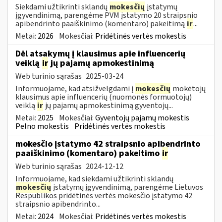
Siekdami užtikrinti sklandų
mokesčių
įstatymų
įgyvendinimą, parengėme PVM įstatymo 20 straipsnio
apibendrinto paaiškinimo (komentaro) pakeitimą
ir
...
Metai:
2026
Mokesčiai:
Pridėtinės vertės mokestis
Dėl atsakymų į klausimus apie influencerių
veiklą
ir
jų pajamų apmokestinimą
Web turinio sąrašas
2025-03-24
Informuojame, kad atsižvelgdami į
mokesčių
mokėtojų
klausimus apie influencerių (nuomonės formuotojų)
veiklą
ir
jų pajamų apmokestinimą gyventojų...
Metai:
2025
Mokesčiai:
Gyventojų pajamų mokestis
Pelno mokestis
Pridėtinės vertės mokestis
mokesčio įstatymo 42 straipsnio apibendrinto
paaiškinimo (komentaro) pakeitimo
ir
Web turinio sąrašas
2024-12-12
Informuojame, kad siekdami užtikrinti sklandų
mokesčių
įstatymų įgyvendinimą, parengėme Lietuvos
Respublikos pridėtinės vertės mokesčio įstatymo 42
straipsnio apibendrinto...
Metai:
2024
Mokesčiai:
Pridėtinės vertės mokestis