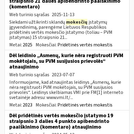
straipsnio 21 dalies apibendrinto paaiškinimo
(komentaro)
Web turinio sąrašas
2025-11-13
Siekdami užtikrinti sklandų
mokesčių
įstatymų
įgyvendinimą, parengėme Lietuvos Respublikos
pridėtinės vertės mokesčio įstatymo (toliau – PVM
įstatymas) 15 straipsnio 21...
Metai:
2025
Mokesčiai:
Pridėtinės vertės mokestis
Dėl leidinio „Asmenų, kurie nėra registruoti PVM
mokėtojais, su PVM susijusios prievolės“
atnaujinimo
Web turinio sąrašas
2023-07-07
Informuojame, kad atnaujintas leidinys „Asmenų, kurie
nėra registruoti PVM mokėtojais, su PVM susijusios
prievolės“. Leidinys skelbiamas VMI prie FM[1] interneto
svetainėje adresu: www.vmi.lt/...
Metai:
2023
Mokesčiai:
Pridėtinės vertės mokestis
Dėl pridėtinės vertės mokesčio įstatymo 19
straipsnio 3 dalies 4 punkto apibendrinto
paaiškinimo (komentaro) atnaujinimo