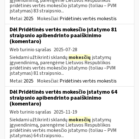
įgyvendinimą, parengėme Lietuvos Respublikos
pridėtinės vertės mokesčio įstatymo (toliau – PVM
įstatymas) 83 straipsnio...
Metai:
2025
Mokesčiai:
Pridėtinės vertės mokestis
Dėl Pridėtinės vertės mokesčio įstatymo 81
straipsnio apibendrinto paaiškinimo
(komentaro)
Web turinio sąrašas
2025-07-28
Siekdami užtikrinti sklandų
mokesčių
įstatymų
įgyvendinimą, parengėme Lietuvos Respublikos
pridėtinės vertės mokesčio įstatymo (toliau –PVM
įstatymas) 81 straipsnio...
Metai:
2025
Mokesčiai:
Pridėtinės vertės mokestis
Dėl Pridėtinės vertės mokesčio įstatymo 64
straipsnio apibendrinto paaiškinimo
(komentaro)
Web turinio sąrašas
2025-11-19
Siekdami užtikrinti sklandų
mokesčių
įstatymų
įgyvendinimą, parengėme Lietuvos Respublikos
pridėtinės vertės mokesčio įstatymo (toliau – PVM
įstatymas) 64 straipsnio...