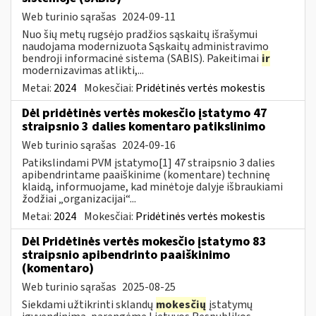
Web turinio sąrašas
2024-09-11
Nuo šių metų rugsėjo pradžios sąskaitų išrašymui
naudojama modernizuota Sąskaitų administravimo
bendroji informacinė sistema (SABIS). Pakeitimai
ir
modernizavimas atlikti,...
Metai:
2024
Mokesčiai:
Pridėtinės vertės mokestis
Dėl pridėtinės vertės mokesčio įstatymo 47
straipsnio 3 dalies komentaro patikslinimo
Web turinio sąrašas
2024-09-16
Patikslindami PVM įstatymo[1] 47 straipsnio 3 dalies
apibendrintame paaiškinime (komentare) techninę
klaidą, informuojame, kad minėtoje dalyje išbraukiami
žodžiai „organizacijai“...
Metai:
2024
Mokesčiai:
Pridėtinės vertės mokestis
Dėl Pridėtinės vertės mokesčio įstatymo 83
straipsnio apibendrinto paaiškinimo
(komentaro)
Web turinio sąrašas
2025-08-25
Siekdami užtikrinti sklandų
mokesčių
įstatymų