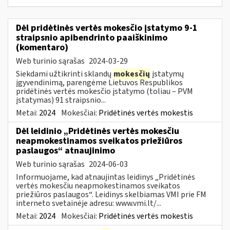
Dėl pridėtinės vertės mokesčio įstatymo 9-1
straipsnio apibendrinto paaiškinimo
(komentaro)
Web turinio sąrašas
2024-03-29
Siekdami užtikrinti sklandų
mokesčių
įstatymų
įgyvendinimą, parengėme Lietuvos Respublikos
pridėtinės vertės mokesčio įstatymo (toliau – PVM
įstatymas) 91 straipsnio...
Metai:
2024
Mokesčiai:
Pridėtinės vertės mokestis
Dėl leidinio „Pridėtinės vertės mokesčiu
neapmokestinamos sveikatos priežiūros
paslaugos“ atnaujinimo
Web turinio sąrašas
2024-06-03
Informuojame, kad atnaujintas leidinys „Pridėtinės
vertės mokesčiu neapmokestinamos sveikatos
priežiūros paslaugos“. Leidinys skelbiamas VMI prie FM
interneto svetainėje adresu: www.vmi.lt/...
Metai:
2024
Mokesčiai:
Pridėtinės vertės mokestis