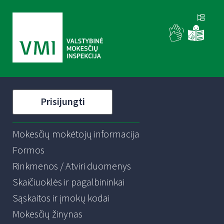
Prisijungti
Mokesčių mokėtojų informacija
Formos
Rinkmenos / Atviri duomenys
Skaičiuoklės ir pagalbininkai
Sąskaitos ir įmokų kodai
Mokesčių žinynas