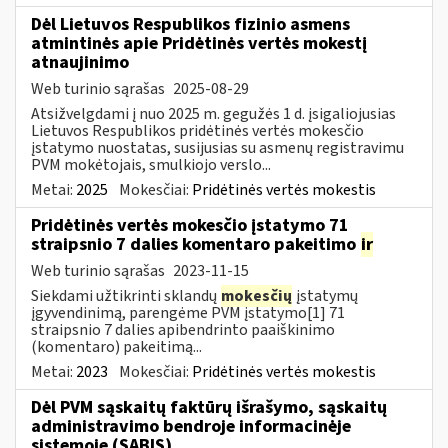
Dėl Lietuvos Respublikos fizinio asmens
atmintinės apie Pridėtinės vertės mokestį
atnaujinimo
Web turinio sąrašas
2025-08-29
Atsižvelgdami į nuo 2025 m. gegužės 1 d. įsigaliojusias
Lietuvos Respublikos pridėtinės vertės mokesčio
įstatymo nuostatas, susijusias su asmenų registravimu
PVM mokėtojais, smulkiojo verslo...
Metai:
2025
Mokesčiai:
Pridėtinės vertės mokestis
Pridėtinės vertės mokesčio įstatymo 71
straipsnio 7 dalies komentaro pakeitimo
ir
Web turinio sąrašas
2023-11-15
Siekdami užtikrinti sklandų
mokesčių
įstatymų
įgyvendinimą, parengėme PVM įstatymo[1] 71
straipsnio 7 dalies apibendrinto paaiškinimo
(komentaro) pakeitimą...
Metai:
2023
Mokesčiai:
Pridėtinės vertės mokestis
Dėl PVM sąskaitų faktūrų išrašymo, sąskaitų
administravimo bendroje informacinėje
sistemoje (SABIS)