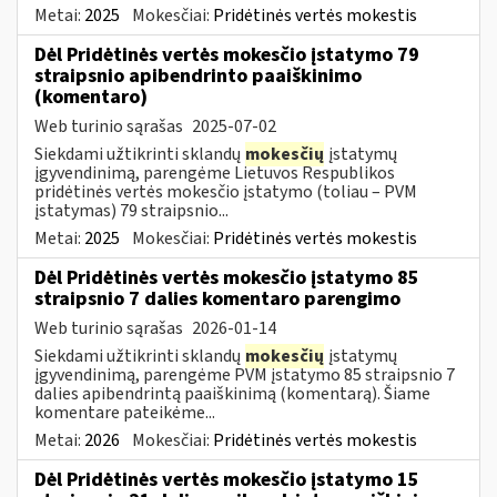
Metai:
2025
Mokesčiai:
Pridėtinės vertės mokestis
Dėl Pridėtinės vertės mokesčio įstatymo 79
straipsnio apibendrinto paaiškinimo
(komentaro)
Web turinio sąrašas
2025-07-02
Siekdami užtikrinti sklandų
mokesčių
įstatymų
įgyvendinimą, parengėme Lietuvos Respublikos
pridėtinės vertės mokesčio įstatymo (toliau – PVM
įstatymas) 79 straipsnio...
Metai:
2025
Mokesčiai:
Pridėtinės vertės mokestis
Dėl Pridėtinės vertės mokesčio įstatymo 85
straipsnio 7 dalies komentaro parengimo
Web turinio sąrašas
2026-01-14
Siekdami užtikrinti sklandų
mokesčių
įstatymų
įgyvendinimą, parengėme PVM įstatymo 85 straipsnio 7
dalies apibendrintą paaiškinimą (komentarą). Šiame
komentare pateikėme...
Metai:
2026
Mokesčiai:
Pridėtinės vertės mokestis
Dėl Pridėtinės vertės mokesčio įstatymo 15