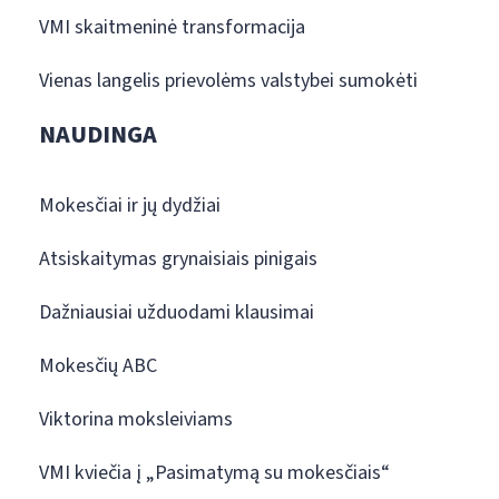
VMI skaitmeninė transformacija
Vienas langelis prievolėms valstybei sumokėti
NAUDINGA
Mokesčiai ir jų dydžiai
Atsiskaitymas grynaisiais pinigais
Dažniausiai užduodami klausimai
Mokesčių ABC
Viktorina moksleiviams
VMI kviečia į „Pasimatymą su mokesčiais“