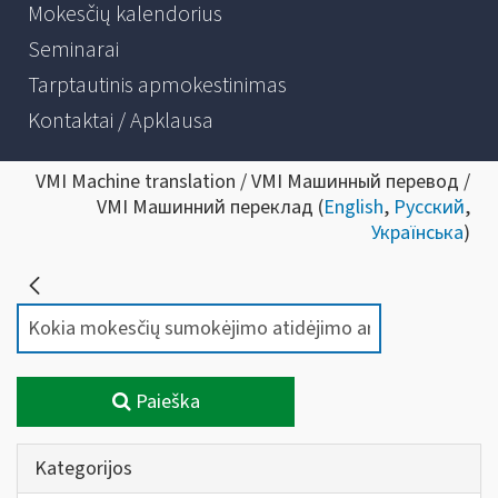
Mokesčių kalendorius
Seminarai
Tarptautinis apmokestinimas
Kontaktai / Apklausa
VMI Machine translation / VMI Машинный перевод /
VMI Машинний переклад (
English
,
Русский
,
Українська
)
Paieška
Kategorijos