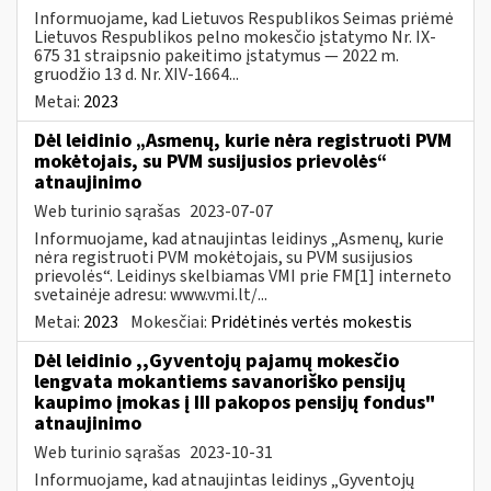
Informuojame, kad Lietuvos Respublikos Seimas priėmė
Lietuvos Respublikos pelno mokesčio įstatymo Nr. IX-
675 31 straipsnio pakeitimo įstatymus — 2022 m.
gruodžio 13 d. Nr. XIV-1664...
Metai:
2023
Dėl leidinio „Asmenų, kurie nėra registruoti PVM
mokėtojais, su PVM susijusios prievolės“
atnaujinimo
Web turinio sąrašas
2023-07-07
Informuojame, kad atnaujintas leidinys „Asmenų, kurie
nėra registruoti PVM mokėtojais, su PVM susijusios
prievolės“. Leidinys skelbiamas VMI prie FM[1] interneto
svetainėje adresu: www.vmi.lt/...
Metai:
2023
Mokesčiai:
Pridėtinės vertės mokestis
Dėl leidinio ,,Gyventojų pajamų mokesčio
lengvata mokantiems savanoriško pensijų
kaupimo įmokas į III pakopos pensijų fondus"
atnaujinimo
Web turinio sąrašas
2023-10-31
Informuojame, kad atnaujintas leidinys „Gyventojų