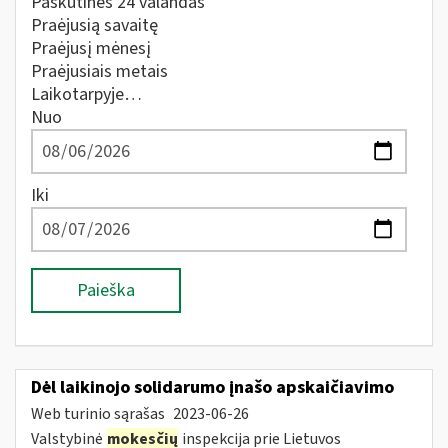
Paskutines 24 valandas
Praėjusią savaitę
Praėjusį mėnesį
Praėjusiais metais
Laikotarpyje…
Nuo
Iki
Paieška
Dėl laikinojo solidarumo įnašo apskaičiavimo
Web turinio sąrašas
2023-06-26
Valstybinė
mokesčių
inspekcija prie Lietuvos