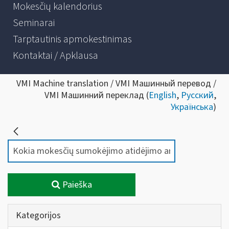
Mokesčių kalendorius
Seminarai
Tarptautinis apmokestinimas
Kontaktai / Apklausa
VMI Machine translation / VMI Машинный перевод /
VMI Машинний переклад (
English
,
Русский
,
Українська
)
Paieška
Kategorijos