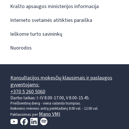
Krašto apsaugos ministerijos informacija
Interneto svetainės atitikties paraiška
Ieškome turto savininkų
Nuorodos
Konsultacijos mokesčių klausimais ir paslaugos
gyventojams:
+370 5 260 5060
Darbo laikas: I-IV 8.00-17.00, V 8.00-15.45.
Prieššventinę dieną - viena valanda trumpiau.
Kiekvieno mėnesio antrą penktadienį 8.00 val. - 12.00 val.
Mano VMI
Paklausimas per