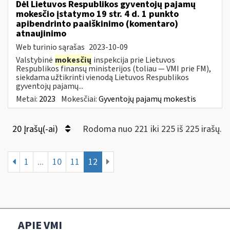
Dėl Lietuvos Respublikos gyventojų pajamų
mokesčio įstatymo 19 str. 4 d. 1 punkto
apibendrinto paaiškinimo (komentaro)
atnaujinimo
Web turinio sąrašas
2023-10-09
Valstybinė
mokesčių
inspekcija prie Lietuvos
Respublikos finansų ministerijos (toliau — VMI prie FM),
siekdama užtikrinti vienodą Lietuvos Respublikos
gyventojų pajamų...
Metai:
2023
Mokesčiai:
Gyventojų pajamų mokestis
20 Įrašų(-ai)
Rodoma nuo 221 iki 225 iš 225 irašų.
1
...
10
11
12
APIE VMI