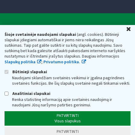
Valstybinė mokesčių inspekcija prie Lietuvos
U
Respublikos finansų ministerijos
Šioje svetainėje naudojami slapukai
(angl. cookies). Būtinieji
slapukai įdiegiami automatiškai ir jiems nėra reikalingas Jūsų
Biudžetinė įstaiga. Juridinio asmens kodas — 188659752,
sutikimas. Taip pat galite sutikti ir su kitų slapukų naudojimu. Savo
adresas: Vasario 16-osios g. 14, 01107 Vilnius, Lietuva, el.paštas:
sutikimą bet kada galėsite atšaukti pakeisdami interneto naršyklės
vmi@vmi.lt
, E. pristatymo dėžutės adresas 188659752
nustatymus ir ištrindami įrašytus slapukus. Daugiau informacijos
Duomenys apie Valstybinę mokesčių inspekciją prie Lietuvos
Slapukų politika
;
Privatumo politika.
Respublikos finansų ministerijos kaupiami ir saugomi Juridinių
asmenų registre
Būtinieji slapukai
Naudojami sklandžiam svetainės veikimui ir įgalina pagrindines
svetainės funkcijas. Be šių slapukų svetainė negali tinkamai veikti.
Analitiniai slapukai
Renka statistinę informaciją apie svetainės naudojimą ir
naudojami Jūsų naršymo patirties gerinimui.
PATVIRTINTI
Visus slapukus
PATVIRTINTI