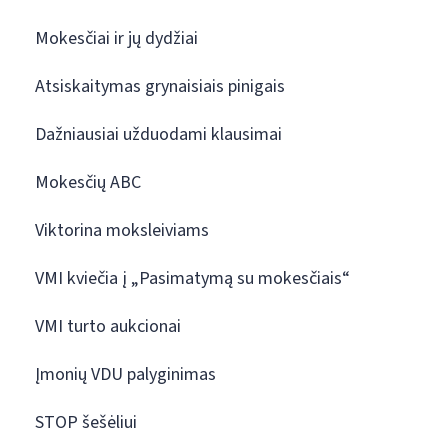
Mokesčiai ir jų dydžiai
Atsiskaitymas grynaisiais pinigais
Dažniausiai užduodami klausimai
Mokesčių ABC
Viktorina moksleiviams
VMI kviečia į „Pasimatymą su mokesčiais“
VMI turto aukcionai
Įmonių VDU palyginimas
STOP šešėliui