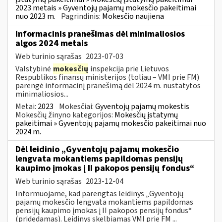
2023 metais » Gyventojų pajamų mokesčio pakeitimai
nuo 2023 m.
Pagrindinis:
Mokesčio naujiena
Informacinis pranešimas dėl minimaliosios
algos 2024 metais
Web turinio sąrašas
2023-07-03
Valstybinė
mokesčių
inspekcija prie Lietuvos
Respublikos finansų ministerijos (toliau – VMI prie FM)
parengė informacinį pranešimą dėl 2024 m. nustatytos
minimaliosios...
Metai:
2023
Mokesčiai:
Gyventojų pajamų mokestis
Mokesčių žinyno kategorijos:
Mokesčių įstatymų
pakeitimai » Gyventojų pajamų mokesčio pakeitimai nuo
2024 m.
Dėl leidinio „Gyventojų pajamų mokesčio
lengvata mokantiems papildomas pensijų
kaupimo įmokas į II pakopos pensijų fondus“
Web turinio sąrašas
2023-12-04
Informuojame, kad parengtas leidinys „Gyventojų
pajamų mokesčio lengvata mokantiems papildomas
pensijų kaupimo įmokas į II pakopos pensijų fondus“
(pridedamas). Leidinys skelbiamas VMI prie FM ...