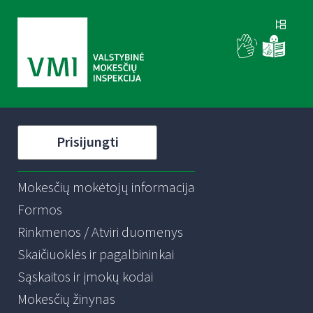
Prisijungti
Mokesčių mokėtojų informacija
Formos
Rinkmenos / Atviri duomenys
Skaičiuoklės ir pagalbininkai
Sąskaitos ir įmokų kodai
Mokesčių žinynas