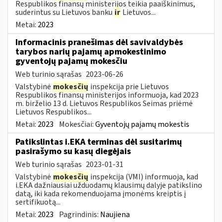
Respublikos finansų ministerijos teikia paaiškinimus,
suderintus su Lietuvos banku
ir
Lietuvos...
Metai:
2023
Informacinis pranešimas dėl savivaldybės
tarybos narių pajamų apmokestinimo
gyventojų pajamų mokesčiu
Web turinio sąrašas
2023-06-26
Valstybinė
mokesčių
inspekcija prie Lietuvos
Respublikos finansų ministerijos informuoja, kad 2023
m. birželio 13 d. Lietuvos Respublikos Seimas priėmė
Lietuvos Respublikos...
Metai:
2023
Mokesčiai:
Gyventojų pajamų mokestis
Patikslintas i.EKA terminas dėl susitarimų
pasirašymo su kasų diegėjais
Web turinio sąrašas
2023-01-31
Valstybinė
mokesčių
inspekcija (VMI) informuoja, kad
i.EKA dažniausiai užduodamų klausimų dalyje patikslino
datą, iki kada rekomenduojama įmonėms kreiptis į
sertifikuotą...
Metai:
2023
Pagrindinis:
Naujiena