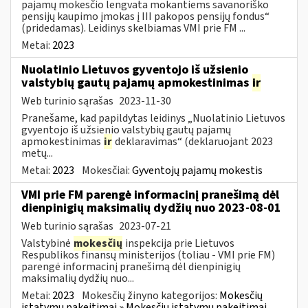
pajamų mokesčio lengvata mokantiems savanoriško
pensijų kaupimo įmokas į III pakopos pensijų fondus“
(pridedamas). Leidinys skelbiamas VMI prie FM ...
Metai:
2023
Nuolatinio Lietuvos gyventojo iš užsienio
valstybių gautų pajamų apmokestinimas
ir
Web turinio sąrašas
2023-11-30
Pranešame, kad papildytas leidinys „Nuolatinio Lietuvos
gvyentojo iš užsienio valstybių gautų pajamų
apmokestinimas
ir
deklaravimas“ (deklaruojant 2023
metų...
Metai:
2023
Mokesčiai:
Gyventojų pajamų mokestis
VMI prie FM parengė informacinį pranešimą dėl
dienpinigių maksimalių dydžių nuo 2023-08-01
Web turinio sąrašas
2023-07-21
Valstybinė
mokesčių
inspekcija prie Lietuvos
Respublikos finansų ministerijos (toliau - VMI prie FM)
parengė informacinį pranešimą dėl dienpinigių
maksimalių dydžių nuo...
Metai:
2023
Mokesčių žinyno kategorijos:
Mokesčių
įstatymų pakeitimai » Mokesčių įstatymų pakeitimai