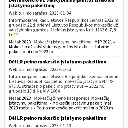
Dėl mokesčio už valstybinius gamtos išteklius
įstatymo pakeitimų
Web turinio sąrašas
2023-01-04
Informuojame, kad Lietuvos Respublikos Seimas 2022 m.
gruodžio 22 d. priėmė Lietuvos Respublikos mokesčio už
valstybinius gamtos išteklius įstatymo Nr. I-1163 6, 7, 8
ir
11...
Metai:
2023
Mokesčių įstatymų pakeitimai:
MĮP 2021 »
Mokesčio už valstybinius gamtos išteklius įstatymo
pakeitimai nuo 2023 m.
Dėl LR pelno mokesčio įstatymo pakeitimo
Web turinio sąrašas
2023-01-13
Informuojame, kad Lietuvos Respublikos Seimas priėmė
Lietuvos Respublikos pelno mokesčio įstatymo Nr. IX-
675 31 straipsnio pakeitimo įstatymus — 2022 m.
gruodžio 13 d. Nr. XIV-1664...
Metai:
2023
Mokesčių žinyno kategorijos:
Mokesčių
įstatymų pakeitimai » Mokesčių įstatymų pakeitimai
2023 metais » Pelno mokesčio pakeitimai nuo 2023 m.
Dėl LR pelno mokesčio įstatymo pakeitimo
Web turinio sąrašas
2023-01-13