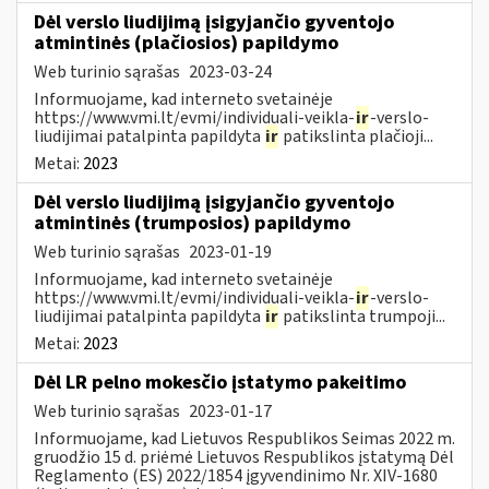
Dėl verslo liudijimą įsigyjančio gyventojo
atmintinės (plačiosios) papildymo
Web turinio sąrašas
2023-03-24
Informuojame, kad interneto svetainėje
https://www.vmi.lt/evmi/individuali-veikla-
ir
-verslo-
liudijimai patalpinta papildyta
ir
patikslinta plačioji...
Metai:
2023
Dėl verslo liudijimą įsigyjančio gyventojo
atmintinės (trumposios) papildymo
Web turinio sąrašas
2023-01-19
Informuojame, kad interneto svetainėje
https://www.vmi.lt/evmi/individuali-veikla-
ir
-verslo-
liudijimai patalpinta papildyta
ir
patikslinta trumpoji...
Metai:
2023
Dėl LR pelno mokesčio įstatymo pakeitimo
Web turinio sąrašas
2023-01-17
Informuojame, kad Lietuvos Respublikos Seimas 2022 m.
gruodžio 15 d. priėmė Lietuvos Respublikos įstatymą Dėl
Reglamento (ES) 2022/1854 įgyvendinimo Nr. XIV-1680