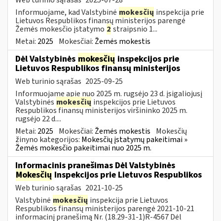
Informuojame, kad Valstybinė
mokesčių
inspekcija prie
Lietuvos Respublikos finansų ministerijos parengė
Žemės mokesčio įstatymo
2
straipsnio 1...
Metai:
2025
Mokesčiai:
Žemės mokestis
Dėl Valstybinės
mokesčių
inspekcijos prie
Lietuvos Respublikos finansų ministerijos
Web turinio sąrašas
2025-09-25
Informuojame apie nuo 2025 m. rugsėjo 23 d. įsigaliojusį
Valstybinės
mokesčių
inspekcijos prie Lietuvos
Respublikos finansų ministerijos viršininko 2025 m.
rugsėjo 22 d....
Metai:
2025
Mokesčiai:
Žemės mokestis
Mokesčių
žinyno kategorijos:
Mokesčių įstatymų pakeitimai »
Žemės mokesčio pakeitimai nuo 2025 m.
Informacinis pranešimas Dėl Valstybinės
Mokesčių
Inspekcijos prie Lietuvos Respublikos
Web turinio sąrašas
2021-10-25
Valstybinė
mokesčių
inspekcija prie Lietuvos
Respublikos finansų ministerijos parengė 2021-10-21
informacinį pranešimą Nr. (18.29-31-1)R-4567 Dėl