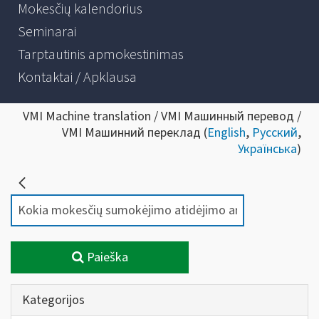
Mokesčių kalendorius
Seminarai
Tarptautinis apmokestinimas
Kontaktai / Apklausa
VMI Machine translation / VMI Машинный перевод /
VMI Машинний переклад (
English
,
Русский
,
Українська
)
Paieška
Kategorijos