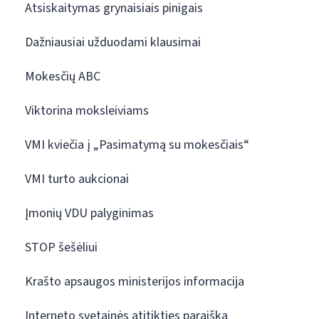
Atsiskaitymas grynaisiais pinigais
Dažniausiai užduodami klausimai
Mokesčių ABC
Viktorina moksleiviams
VMI kviečia į „Pasimatymą su mokesčiais“
VMI turto aukcionai
Įmonių VDU palyginimas
STOP šešėliui
Krašto apsaugos ministerijos informacija
Interneto svetainės atitikties paraiška