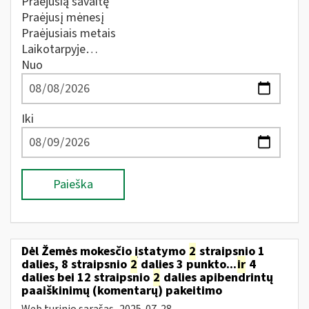
Praėjusią savaitę
Praėjusį mėnesį
Praėjusiais metais
Laikotarpyje…
Nuo
Iki
Paieška
Dėl Žemės mokesčio įstatymo
2
straipsnio 1
dalies, 8 straipsnio
2
dalies 3 punkto...
ir
4
dalies bei 12 straipsnio
2
dalies apibendrintų
paaiškinimų (komentarų) pakeitimo
Web turinio sąrašas
2025-07-28