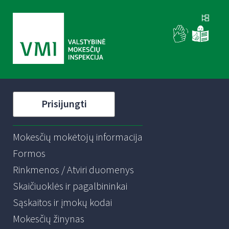
Prisijungti
Mokesčių mokėtojų informacija
Formos
Rinkmenos / Atviri duomenys
Skaičiuoklės ir pagalbininkai
Sąskaitos ir įmokų kodai
Mokesčių žinynas