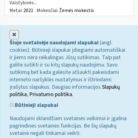
Valstybinės...
Metai:
2021
Mokesčiai:
Žemės mokestis
Uždaryti
Šioje svetainėje naudojami slapukai
(angl.
cookies). Būtinieji slapukai įdiegiami automatiškai
ir jiems nėra reikalingas Jūsų sutikimas. Taip pat
galite sutikti ir su kitų slapukų naudojimu. Savo
sutikimą bet kada galėsite atšaukti pakeisdami
interneto naršyklės nustatymus ir ištrindami
įrašytus slapukus. Daugiau informacijos
Slapukų
politika
;
Privatumo politika.
Būtinieji slapukai
Naudojami sklandžiam svetainės veikimui ir įgalina
pagrindines svetainės funkcijas. Be šių slapukų
svetainė negali tinkamai veikti.