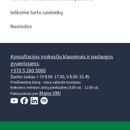
Ieškome turto savininkų
Nuorodos
Konsultacijos mokesčių klausimais ir paslaugos
gyventojams:
+370 5 260 5060
Darbo laikas: I-IV 8.00-17.00, V 8.00-15.45.
Prieššventinę dieną - viena valanda trumpiau.
Kiekvieno mėnesio antrą penktadienį 8.00 val. - 12.00 val.
Mano VMI
Paklausimas per