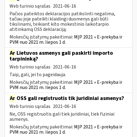
Web turinio sąrašas
2021-06-16
Pačios pateiktos deklaracijos patikslinti negalima,
tačiau joje pateikti klaidingi duomenys gali būti
tikslinami, teikiant kito mokestinio laikotarpio
atitinkamą OSS deklaraciją.
Mokesčių įstatymų pakeitimai:
MĮP 2021 » E-prekyba ir
PVM nuo 2021 m. liepos 1 d.
Ar
Lietuvos asmenys gali paskirti importo
tarpininką?
Web turinio sąrašas
2021-06-16
Taip, gali, jei to pageidauja.
Mokesčių įstatymų pakeitimai:
MĮP 2021 » E-prekyba ir
PVM nuo 2021 m. liepos 1 d.
Ar
OSS gali registruotis tik juridiniai asmenys?
Web turinio sąrašas
2021-06-16
Ne, OSS registruotis gali tiek juridiniai, tiek fiziniai
asmenys.
Mokesčių įstatymų pakeitimai:
MĮP 2021 » E-prekyba ir
PVM nuo 2021 m. liepos 1 d.