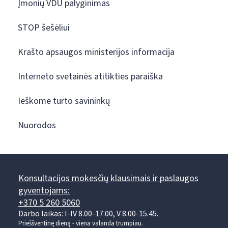
Įmonių VDU palyginimas
STOP šešėliui
Krašto apsaugos ministerijos informacija
Interneto svetainės atitikties paraiška
Ieškome turto savininkų
Nuorodos
Konsultacijos mokesčių klausimais ir paslaugos
gyventojams:
+370 5 260 5060
Darbo laikas: I-IV 8.00-17.00, V 8.00-15.45.
Prieššventinę dieną - viena valanda trumpiau.