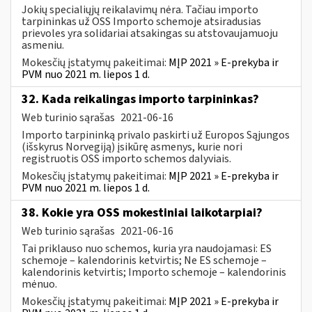
Jokių specialiųjų reikalavimų nėra. Tačiau importo
tarpininkas už OSS Importo schemoje atsiradusias
prievoles yra solidariai atsakingas su atstovaujamuoju
asmeniu.
Mokesčių įstatymų pakeitimai:
MĮP 2021 » E-prekyba ir
PVM nuo 2021 m. liepos 1 d.
32. Kada reikalingas importo tarpininkas?
Web turinio sąrašas
2021-06-16
Importo tarpininką privalo paskirti už Europos Sąjungos
(išskyrus Norvegiją) įsikūrę asmenys, kurie nori
registruotis OSS importo schemos dalyviais.
Mokesčių įstatymų pakeitimai:
MĮP 2021 » E-prekyba ir
PVM nuo 2021 m. liepos 1 d.
38. Kokie yra OSS mokestiniai laikotarpiai?
Web turinio sąrašas
2021-06-16
Tai priklauso nuo schemos, kuria yra naudojamasi: ES
schemoje – kalendorinis ketvirtis; Ne ES schemoje –
kalendorinis ketvirtis; Importo schemoje – kalendorinis
mėnuo.
Mokesčių įstatymų pakeitimai:
MĮP 2021 » E-prekyba ir