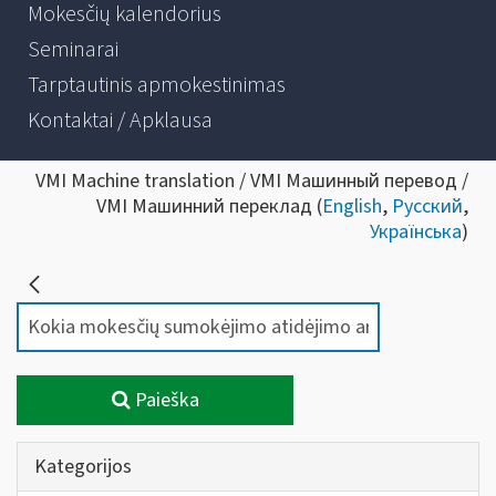
Mokesčių kalendorius
Seminarai
Tarptautinis apmokestinimas
Kontaktai / Apklausa
VMI Machine translation / VMI Машинный перевод /
VMI Машинний переклад (
English
,
Русский
,
Українська
)
Paieška
Kategorijos