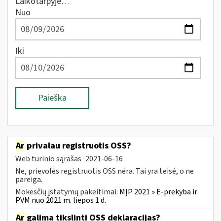
Laikotarpyje…
Nuo
Iki
Paieška
Ar
privalau registruotis OSS?
Web turinio sąrašas
2021-06-16
Ne, prievolės registruotis OSS nėra. Tai yra teisė, o ne
pareiga.
Mokesčių įstatymų pakeitimai:
MĮP 2021 » E-prekyba ir
PVM nuo 2021 m. liepos 1 d.
Ar
galima tikslinti OSS deklaracijas?