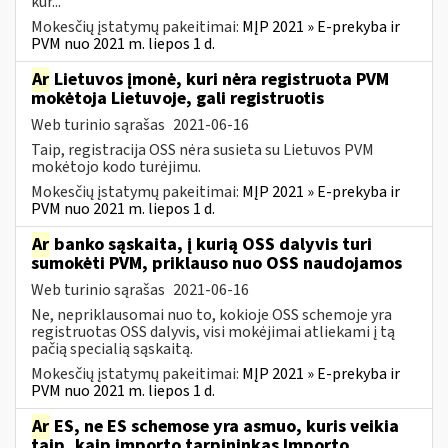
kur...
Mokesčių įstatymų pakeitimai:
MĮP 2021 » E-prekyba ir
PVM nuo 2021 m. liepos 1 d.
Ar
Lietuvos įmonė, kuri nėra registruota PVM
mokėtoja Lietuvoje, gali registruotis
Web turinio sąrašas
2021-06-16
Taip, registracija OSS nėra susieta su Lietuvos PVM
mokėtojo kodo turėjimu.
Mokesčių įstatymų pakeitimai:
MĮP 2021 » E-prekyba ir
PVM nuo 2021 m. liepos 1 d.
Ar
banko sąskaita, į kurią OSS dalyvis turi
sumokėti PVM, priklauso nuo OSS naudojamos
Web turinio sąrašas
2021-06-16
Ne, nepriklausomai nuo to, kokioje OSS schemoje yra
registruotas OSS dalyvis, visi mokėjimai atliekami į tą
pačią specialią sąskaitą.
Mokesčių įstatymų pakeitimai:
MĮP 2021 » E-prekyba ir
PVM nuo 2021 m. liepos 1 d.
Ar
ES, ne ES schemose yra asmuo, kuris veikia
taip, kaip importo tarpininkas Importo