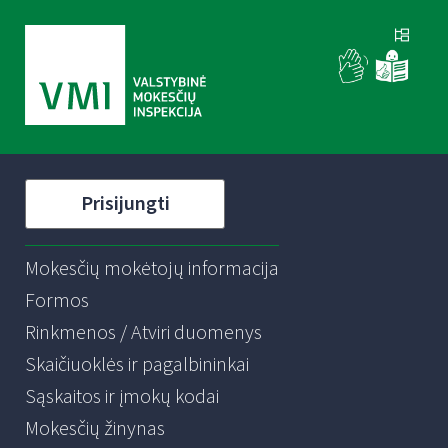
Prisijungti
Mokesčių mokėtojų informacija
Formos
Rinkmenos / Atviri duomenys
Skaičiuoklės ir pagalbininkai
Sąskaitos ir įmokų kodai
Mokesčių žinynas