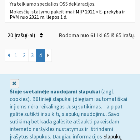
Yra teikiamo specialios OSS deklaracijos.
Mokesčių įstatymų pakeitimai:
MĮP 2021 » E-prekyba ir
PVM nuo 2021 m. liepos 1 d.
20 Įrašų(-ai)
Rodoma nuo 61 iki 65 iš 65 irašų.
1
2
3
4
Uždaryti
Šioje svetainėje naudojami slapukai
(angl.
cookies). Būtinieji slapukai įdiegiami automatiškai
ir jiems nėra reikalingas Jūsų sutikimas. Taip pat
galite sutikti ir su kitų slapukų naudojimu. Savo
sutikimą bet kada galėsite atšaukti pakeisdami
interneto naršyklės nustatymus ir ištrindami
įrašytus slapukus. Daugiau informacijos
Slapukų