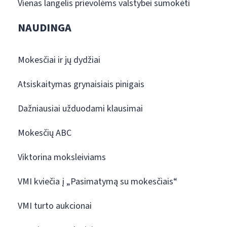
Vienas langelis prievolėms valstybei sumokėti
NAUDINGA
Mokesčiai ir jų dydžiai
Atsiskaitymas grynaisiais pinigais
Dažniausiai užduodami klausimai
Mokesčių ABC
Viktorina moksleiviams
VMI kviečia į „Pasimatymą su mokesčiais“
VMI turto aukcionai