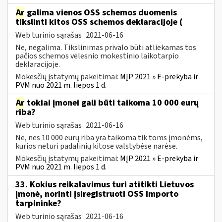
Ar
galima vienos OSS schemos duomenis
tikslinti kitos OSS schemos deklaracijoje (
Web turinio sąrašas
2021-06-16
Ne, negalima. Tikslinimas privalo būti atliekamas tos
pačios schemos vėlesnio mokestinio laikotarpio
deklaracijoje.
Mokesčių įstatymų pakeitimai:
MĮP 2021 » E-prekyba ir
PVM nuo 2021 m. liepos 1 d.
Ar
tokiai įmonei gali būti taikoma 10 000 eurų
riba?
Web turinio sąrašas
2021-06-16
Ne, nes 10 000 eurų riba yra taikoma tik toms įmonėms,
kurios neturi padalinių kitose valstybėse narėse.
Mokesčių įstatymų pakeitimai:
MĮP 2021 » E-prekyba ir
PVM nuo 2021 m. liepos 1 d.
33. Kokius reikalavimus turi atitikti Lietuvos
įmonė, norinti įsiregistruoti OSS importo
tarpininke?
Web turinio sąrašas
2021-06-16