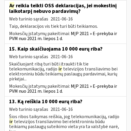
Ar
reikia teikti OSS deklaracijas, jei mokestinį
laikotarpį nebuvo pardavimų?
Web turinio sąrašas
2021-06-16
Taip, deklaracijos vis tiek turi būti teikiamos.
Mokesčių įstatymų pakeitimai:
MĮP 2021 » E-prekyba ir
PVM nuo 2021 m. liepos 1 d.
15. Kaip skaičiuojama 10 000 eurų riba?
Web turinio sąrašas
2021-06-16
Skaičiuojant ribą turi būti įtraukti tik tie
telekomunikacijų, radijo
ir
televizijos transliavimo bei
elektroniniu būdu teikiamų paslaugų pardavimai, kurių
pirkėjai...
Mokesčių įstatymų pakeitimai:
MĮP 2021 » E-prekyba ir
PVM nuo 2021 m. liepos 1 d.
13. Ką reiškia 10 000 eurų riba?
Web turinio sąrašas
2021-06-16
Šios ribos taikymas reiškia, jog telekomunikacijų, radijo
ir
televizijos transliavimo bei elektroniniu būdu
teikiamų paslaugų suteikimo vieta yra ta valstybė narė,