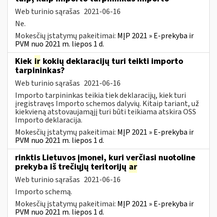
Web turinio sąrašas
2021-06-16
Ne.
Mokesčių įstatymų pakeitimai:
MĮP 2021 » E-prekyba ir
PVM nuo 2021 m. liepos 1 d.
Kiek
ir
kokių deklaracijų turi teikti importo
tarpininkas?
Web turinio sąrašas
2021-06-16
Importo tarpininkas teikia tiek deklaracijų, kiek turi
įregistravęs Importo schemos dalyvių. Kitaip tariant, už
kiekvieną atstovaujamąjį turi būti teikiama atskira OSS
Importo deklaracija.
Mokesčių įstatymų pakeitimai:
MĮP 2021 » E-prekyba ir
PVM nuo 2021 m. liepos 1 d.
rinktis Lietuvos įmonei, kuri verčiasi nuotoline
prekyba iš trečiųjų teritorijų
ar
Web turinio sąrašas
2021-06-16
Importo schemą.
Mokesčių įstatymų pakeitimai:
MĮP 2021 » E-prekyba ir
PVM nuo 2021 m. liepos 1 d.