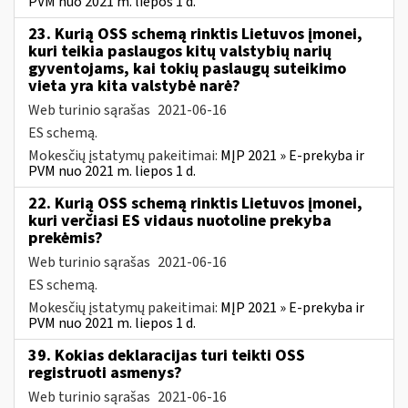
PVM nuo 2021 m. liepos 1 d.
23. Kurią OSS schemą rinktis Lietuvos įmonei,
kuri teikia paslaugos kitų valstybių narių
gyventojams, kai tokių paslaugų suteikimo
vieta yra kita valstybė narė?
Web turinio sąrašas
2021-06-16
ES schemą.
Mokesčių įstatymų pakeitimai:
MĮP 2021 » E-prekyba ir
PVM nuo 2021 m. liepos 1 d.
22. Kurią OSS schemą rinktis Lietuvos įmonei,
kuri verčiasi ES vidaus nuotoline prekyba
prekėmis?
Web turinio sąrašas
2021-06-16
ES schemą.
Mokesčių įstatymų pakeitimai:
MĮP 2021 » E-prekyba ir
PVM nuo 2021 m. liepos 1 d.
39. Kokias deklaracijas turi teikti OSS
registruoti asmenys?
Web turinio sąrašas
2021-06-16