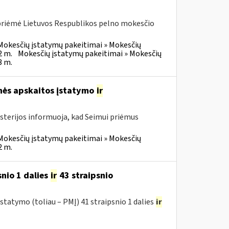
 priėmė Lietuvos Respublikos pelno mokesčio
Mokesčių įstatymų pakeitimai » Mokesčių
2 m.
Mokesčių įstatymų pakeitimai » Mokesčių
3 m.
inės apskaitos įstatymo
ir
isterijos informuoja, kad Seimui priėmus
Mokesčių įstatymų pakeitimai » Mokesčių
2 m.
nio 1 dalies
ir
43 straipsnio
tatymo (toliau – PMĮ) 41 straipsnio 1 dalies
ir