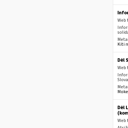
Info
Web t
Infor
solid
Metai
Kiti 
Dėl 
Web t
Infor
Slova
Metai
Mokes
Dėl 
(kom
Web t
Atsiž