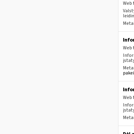
Web t
Valst
leidi
Metai
Info
Web t
Infor
įstaty
Metai
pakei
Info
Web t
Infor
įstat
Metai