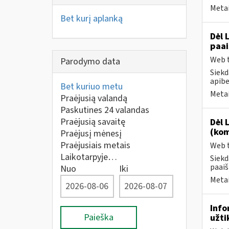
Metai
Bet kurį aplanką
Dėl 
paai
Web t
Parodymo data
Siekd
apibe
Bet kuriuo metu
Metai
Praėjusią valandą
Paskutines 24 valandas
Praėjusią savaitę
Dėl 
(kom
Praėjusį mėnesį
Praėjusiais metais
Web t
Laikotarpyje…
Siekd
paaiš
Nuo
Iki
Metai
Info
Paieška
užti