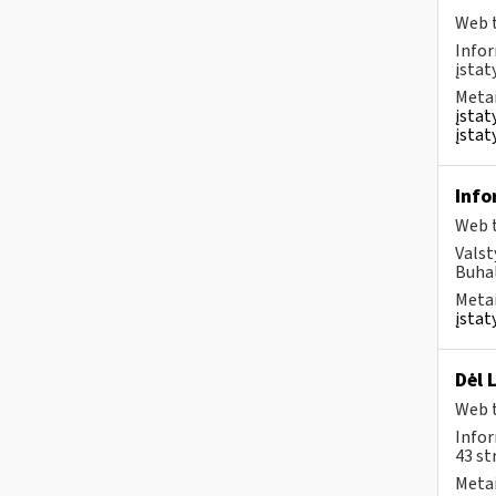
Web t
Infor
įstat
Metai
įstat
įstat
Info
Web t
Valst
Buhal
Metai
įstat
Dėl 
Web t
Infor
43 st
Metai