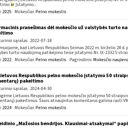
itimo
ir
Įstatymo...
:
2025
Mokesčiai:
Pelno mokestis
rmacinis pranešimas dėl mokesčio už valstybės turto na
itimo
urinio sąrašas
2022-07-18
muojame, kad Lietuvos Respublikos Seimas 2022 m. birželio 28 d.
ybės turto naudojimą patikėjimo teise įstatymo Nr. IX-2332 5 strai
:
2022
Mokesčiai:
Pelno mokestis
Pagrindinis:
Mokesčio naujien
Lietuvos Respublikos pelno mokesčio įstatymo 50 straip
entarų) pakeitimo
urinio sąrašas
2024-04-30
gėme Lietuvos Respublikos pelno mokesčio įstatymo 50 straipsnio
ntarų) pakeitimus. Šiuos atnaujintus komentarus galima rasti VMI
:
2024
Mokesčiai:
Pelno mokestis
leidinio „Mažosios bendrijos. Klausimai-atsakymai“ pa