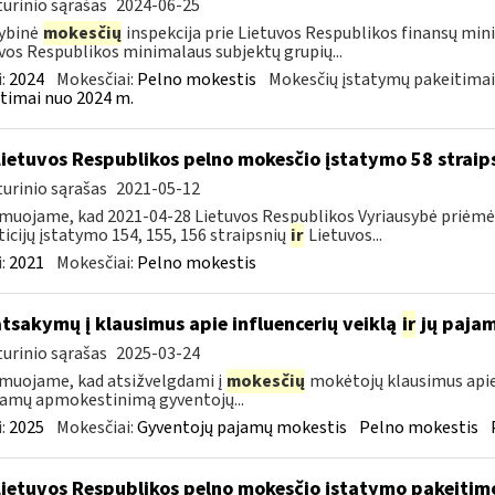
urinio sąrašas
2024-06-25
ybinė
mokesčių
inspekcija prie Lietuvos Respublikos finansų min
vos Respublikos minimalaus subjektų grupių...
:
2024
Mokesčiai:
Pelno mokestis
Mokesčių įstatymų pakeitimai
timai nuo 2024 m.
Lietuvos Respublikos pelno mokesčio įstatymo 58 straip
urinio sąrašas
2021-05-12
muojame, kad 2021-04-28 Lietuvos Respublikos Vyriausybė priėmė 
ticijų įstatymo 154, 155, 156 straipsnių
ir
Lietuvos...
:
2021
Mokesčiai:
Pelno mokestis
atsakymų į klausimus apie influencerių veiklą
ir
jų paja
urinio sąrašas
2025-03-24
muojame, kad atsižvelgdami į
mokesčių
mokėtojų klausimus apie
jamų apmokestinimą gyventojų...
:
2025
Mokesčiai:
Gyventojų pajamų mokestis
Pelno mokestis
Lietuvos Respublikos pelno mokesčio įstatymo pakeitim