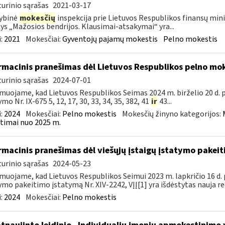
urinio sąrašas
2021-03-17
ybinė
mokesčių
inspekcija prie Lietuvos Respublikos finansų minis
nys „Mažosios bendrijos. Klausimai-atsakymai“ yra...
:
2021
Mokesčiai:
Gyventojų pajamų mokestis
Pelno mokestis
rmacinis pranešimas dėl Lietuvos Respublikos pelno mo
urinio sąrašas
2024-07-01
muojame, kad Lietuvos Respublikos Seimas 2024 m. birželio 20 d.
mo Nr. IX-675 5, 12, 17, 30, 33, 34, 35, 382, 41
ir
43...
:
2024
Mokesčiai:
Pelno mokestis
Mokesčių žinyno kategorijos:
timai nuo 2025 m.
rmacinis pranešimas dėl viešųjų įstaigų įstatymo pakei
urinio sąrašas
2024-05-23
muojame, kad Lietuvos Respublikos Seimui 2023 m. lapkričio 16 d. 
ymo pakeitimo įstatymą Nr. XIV-2242, VĮĮ[1] yra išdėstytas nauja red
:
2024
Mokesčiai:
Pelno mokestis