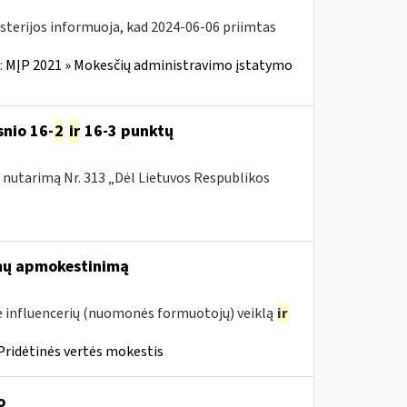
isterijos informuoja, kad 2024-06-06 priimtas
:
MĮP 2021 » Mokesčių administravimo įstatymo
snio 16-
2
ir
16-3 punktų
nutarimą Nr. 313 „Dėl Lietuvos Respublikos
mų apmokestinimą
 influencerių (nuomonės formuotojų) veiklą
ir
Pridėtinės vertės mokestis
o