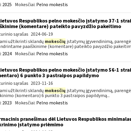
:
2025
Mokesčiai:
Pelno mokestis
Lietuvos Respublikos pelno mokesčio įstatymo 37-1 stra
škinime (komentare) pateikto pavyzdžio pakeitimo
urinio sąrašas
2024-06-19
ami užtikrinti sklandų
mokesčių
įstatymų įgyvendinimą, parengėm
ndrintame paaiškinime (komentare) pateikto pavyzdžio pakeitimą
:
2024
Mokesčiai:
Pelno mokestis
Lietuvos Respublikos pelno mokesčio įstatymo 56-1 stra
entaro) 6 punkto 3 pastraipos papildymo
urinio sąrašas
2023-11-16
ami užtikrinti sklandų
mokesčių
įstatymų įgyvendinimą, parengėm
kinimo (komentaro) 6 punkto 3 pastraipos papildymą...
:
2023
Mokesčiai:
Pelno mokestis
rmacinis pranešimas dėl Lietuvos Respublikos minimala
krinimo įstatymo priėmimo