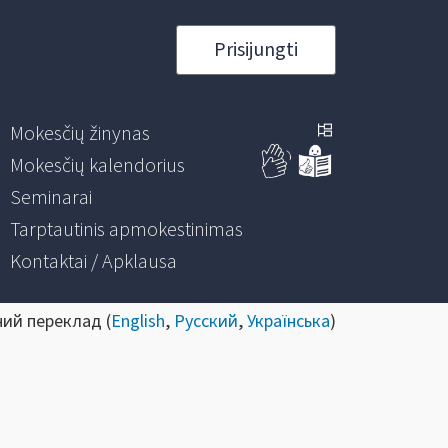
Prisijungti
Mokesčių žinynas
Mokesčių kalendorius
Seminarai
Tarptautinis apmokestinimas
Kontaktai / Apklausa
ний переклад (
English
,
Русский
,
Українська
)