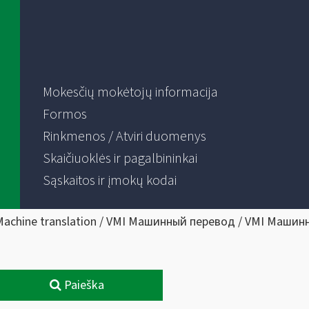
Mokesčių mokėtojų informacija
Formos
Rinkmenos / Atviri duomenys
Skaičiuoklės ir pagalbininkai
Sąskaitos ir įmokų kodai
Machine translation / VMI Машинный перевод / VMI Машин
Paieška