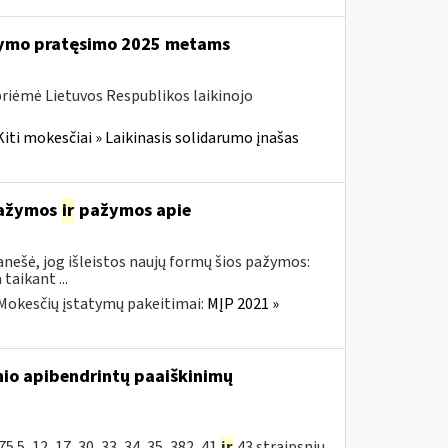
ikymo pratęsimo 2025 metams
priėmė Lietuvos Respublikos laikinojo
Kiti mokesčiai » Laikinasis solidarumo įnašas
 pažymos
ir
pažymos apie
nešė, jog išleistos naujų formų šios pažymos:
aikant ...
Mokesčių įstatymų pakeitimai:
MĮP 2021 »
nio apibendrintų paaiškinimų
5, 12, 17, 30, 33, 34, 35, 382, 41
ir
43 straipsnių