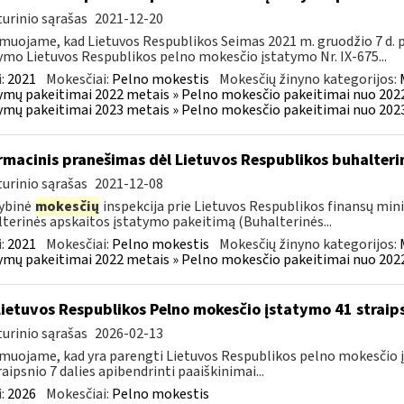
urinio sąrašas
2021-12-20
muojame, kad Lietuvos Respublikos Seimas 2021 m. gruodžio 7 d.
ymo Lietuvos Respublikos pelno mokesčio įstatymo Nr. IX-675...
:
2021
Mokesčiai:
Pelno mokestis
Mokesčių žinyno kategorijos:
ymų pakeitimai 2022 metais » Pelno mokesčio pakeitimai nuo 202
ymų pakeitimai 2023 metais » Pelno mokesčio pakeitimai nuo 202
rmacinis pranešimas dėl Lietuvos Respublikos buhalter
urinio sąrašas
2021-12-08
ybinė
mokesčių
inspekcija prie Lietuvos Respublikos finansų min
terinės apskaitos įstatymo pakeitimą (Buhalterinės...
:
2021
Mokesčiai:
Pelno mokestis
Mokesčių žinyno kategorijos:
ymų pakeitimai 2022 metais » Pelno mokesčio pakeitimai nuo 202
Lietuvos Respublikos Pelno mokesčio įstatymo 41 straips
urinio sąrašas
2026-02-13
muojame, kad yra parengti Lietuvos Respublikos pelno mokesčio įs
raipsnio 7 dalies apibendrinti paaiškinimai...
:
2026
Mokesčiai:
Pelno mokestis