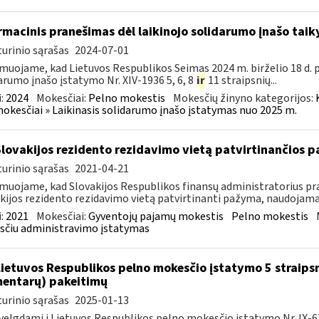
rmacinis pranešimas dėl laikinojo solidarumo įnašo ta
urinio sąrašas
2024-07-01
muojame, kad Lietuvos Respublikos Seimas 2024 m. birželio 18 d. 
arumo įnašo įstatymo Nr. XIV-1936 5, 6, 8
ir
11 straipsnių...
:
2024
Mokesčiai:
Pelno mokestis
Mokesčių žinyno kategorijos:
mokesčiai » Laikinasis solidarumo įnašo įstatymas nuo 2025 m.
Slovakijos rezidento rezidavimo vietą patvirtinančios
urinio sąrašas
2021-04-21
muojame, kad Slovakijos Respublikos finansų administratorius pra
kijos rezidento rezidavimo vietą patvirtinanti pažyma, naudojama t
:
2021
Mokesčiai:
Gyventojų pajamų mokestis
Pelno mokestis
čiu administravimo įstatymas
Lietuvos Respublikos pelno mokesčio įstatymo 5 straips
entarų) pakeitimų
urinio sąrašas
2025-01-13
velgdami į Lietuvos Respublikos pelno mokesčio įstatymo Nr. IX-675 