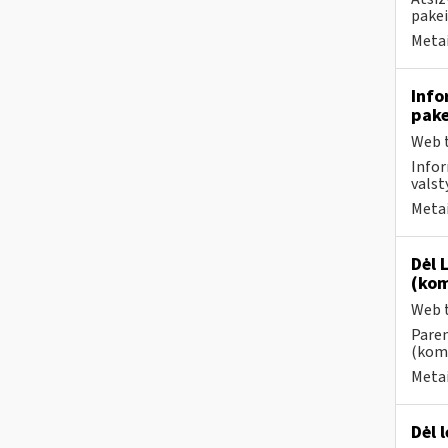
pake
Metai
Info
pake
Web t
Infor
valst
Metai
Dėl 
(kom
Web t
Paren
(kome
Metai
Dėl 