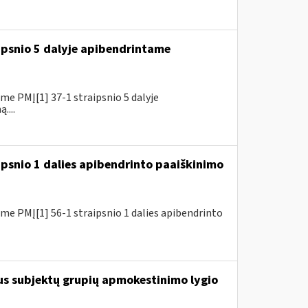
ipsnio 5 dalyje apibendrintame
e PMĮ[1] 37-1 straipsnio 5 dalyje
....
ipsnio 1 dalies apibendrinto paaiškinimo
e PMĮ[1] 56-1 straipsnio 1 dalies apibendrinto
us subjektų grupių apmokestinimo lygio