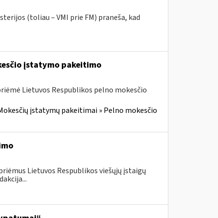
terijos (toliau – VMI prie FM) praneša, kad
kesčio įstatymo pakeitimo
 priėmė Lietuvos Respublikos pelno mokesčio
Mokesčių įstatymų pakeitimai » Pelno mokesčio
timo
priėmus Lietuvos Respublikos viešųjų įstaigų
akcija...