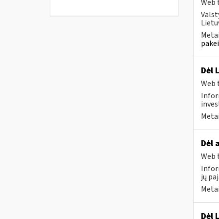
Web t
Valst
Lietu
Metai
pakei
Dėl 
Web t
Infor
inves
Metai
Dėl 
Web t
Infor
jų pa
Metai
Dėl 