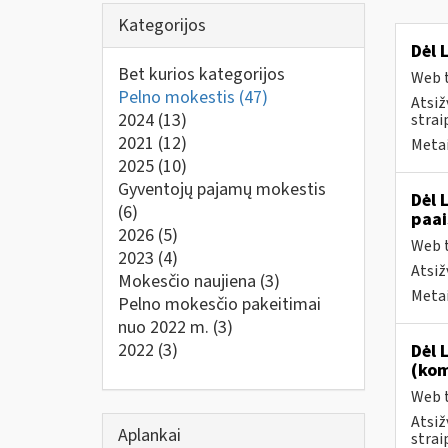
Kategorijos
Dėl 
Bet kurios kategorijos
Web t
Pelno mokestis
(47)
Atsiž
2024
(13)
strai
2021
(12)
Metai
2025
(10)
Gyventojų pajamų mokestis
Dėl 
(6)
paai
2026
(5)
Web t
2023
(4)
Atsiž
Mokesčio naujiena
(3)
Metai
Pelno mokesčio pakeitimai
nuo 2022 m.
(3)
2022
(3)
Dėl 
(kom
Web t
Atsiž
Aplankai
strai