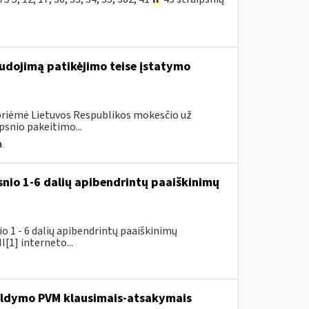
udojimą patikėjimo teise įstatymo
 priėmė Lietuvos Respublikos mokesčio už
psnio pakeitimo...
a
snio 1-6 dalių apibendrintų paaiškinimų
 1 - 6 dalių apibendrintų paaiškinimų
[1] interneto...
pildymo PVM klausimais-atsakymais