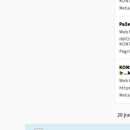
KONTA
Metai
Paže
Web t
INFO
KONTA
Pagri
KONS
ir
..
Web t
https
Metai
20 Įra