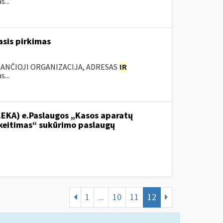
...
sis pirkimas
KANČIOJI ORGANIZACIJA, ADRESAS
IR
...
.EKA) e.Paslaugos „Kasos aparatų
keitimas“ sukūrimo paslaugų
1
...
10
11
12