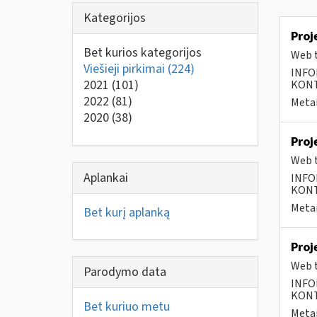
Kategorijos
Proj
Bet kurios kategorijos
Web t
Viešieji pirkimai
(224)
INFO
2021
(101)
KONTA
2022
(81)
Metai
2020
(38)
Proj
Web t
Aplankai
INFO
KONTA
Metai
Bet kurį aplanką
Proj
Web t
Parodymo data
INFO
KONTA
Bet kuriuo metu
Metai