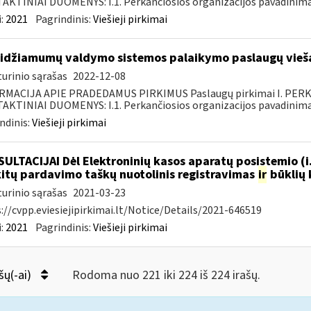
KTINIAI DUOMENYS: I.1. Perkančiosios organizacijos pavadinimas
:
2021
Pagrindinis:
Viešieji pirkimai
idžiamumų valdymo sistemos palaikymo paslaugų vieša
urinio sąrašas
2022-12-08
RMACIJA APIE PRADEDAMUS PIRKIMUS Paslaugų pirkimai I. PER
KTINIAI DUOMENYS: I.1. Perkančiosios organizacijos pavadinimas
ndinis:
Viešieji pirkimai
ULTACIJAI Dėl Elektroninių kasos aparatų posistemio (i
.kitų pardavimo taškų nuotolinis registravimas
ir
būklių 
urinio sąrašas
2021-03-23
://cvpp.eviesiejipirkimai.lt/Notice/Details/2021-646519
:
2021
Pagrindinis:
Viešieji pirkimai
šų(-ai)
Rodoma nuo 221 iki 224 iš 224 irašų.