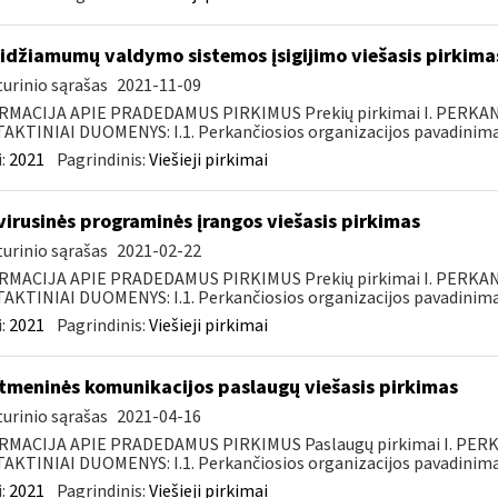
idžiamumų valdymo sistemos įsigijimo viešasis pirkima
urinio sąrašas
2021-11-09
RMACIJA APIE PRADEDAMUS PIRKIMUS Prekių pirkimai I. PERKA
KTINIAI DUOMENYS: I.1. Perkančiosios organizacijos pavadinimas
:
2021
Pagrindinis:
Viešieji pirkimai
virusinės programinės įrangos viešasis pirkimas
urinio sąrašas
2021-02-22
RMACIJA APIE PRADEDAMUS PIRKIMUS Prekių pirkimai I. PERKA
KTINIAI DUOMENYS: I.1. Perkančiosios organizacijos pavadinimas
:
2021
Pagrindinis:
Viešieji pirkimai
tmeninės komunikacijos paslaugų viešasis pirkimas
urinio sąrašas
2021-04-16
RMACIJA APIE PRADEDAMUS PIRKIMUS Paslaugų pirkimai I. PER
KTINIAI DUOMENYS: I.1. Perkančiosios organizacijos pavadinimas
:
2021
Pagrindinis:
Viešieji pirkimai