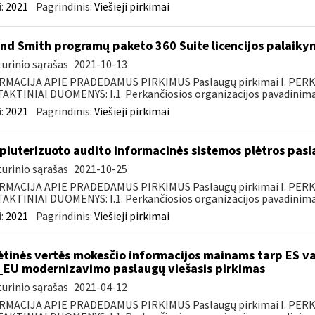
:
2021
Pagrindinis:
Viešieji pirkimai
nd Smith programų paketo 360 Suite licencijos palaiky
urinio sąrašas
2021-10-13
RMACIJA APIE PRADEDAMUS PIRKIMUS Paslaugų pirkimai I. PER
KTINIAI DUOMENYS: I.1. Perkančiosios organizacijos pavadinimas
:
2021
Pagrindinis:
Viešieji pirkimai
iuterizuoto audito informacinės sistemos plėtros pasl
urinio sąrašas
2021-10-25
RMACIJA APIE PRADEDAMUS PIRKIMUS Paslaugų pirkimai I. PER
KTINIAI DUOMENYS: I.1. Perkančiosios organizacijos pavadinimas
:
2021
Pagrindinis:
Viešieji pirkimai
ėtinės vertės mokesčio informacijos mainams tarp ES va
_EU modernizavimo paslaugų viešasis pirkimas
urinio sąrašas
2021-04-12
RMACIJA APIE PRADEDAMUS PIRKIMUS Paslaugų pirkimai I. PER