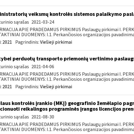
nistratorių veiksmų kontrolės sistemos palaikymo pasl
urinio sąrašas
2021-03-24
RMACIJA APIE PRADEDAMUS PIRKIMUS Paslaugų pirkimai I. PER
KTINIAI DUOMENYS: I.1. Perkančiosios organizacijos pavadinimas
:
2021
Pagrindinis:
Viešieji pirkimai
tybei perduotų transporto priemonių vertinimo paslaugų
urinio sąrašas
2021-04-06
RMACIJA APIE PRADEDAMUS PIRKIMUS Paslaugų pirkimai I. PER
KTINIAI DUOMENYS: I.1. Perkančiosios organizacijos pavadinimas
:
2021
Pagrindinis:
Viešieji pirkimai
laus kontrolės įrankio (MKĮ) geografinio žemėlapio pag
cionuoti reikalingos programinės įrangos licencijos pre
urinio sąrašas
2021-08-30
RMACIJA APIE PRADEDAMUS PIRKIMUS Paslaugų pirkimai I. PER
KTINIAI DUOMENYS: I.1. Perkančiosios organizacijos pavadinimas