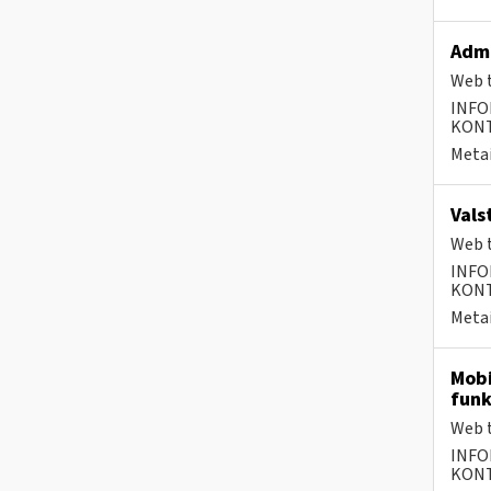
Admi
Web t
INFO
KONTA
Metai
Vals
Web t
INFO
KONTA
Metai
Mobi
funk
Web t
INFO
KONTA