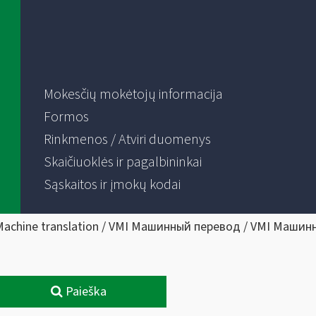
Mokesčių mokėtojų informacija
Formos
Rinkmenos / Atviri duomenys
Skaičiuoklės ir pagalbininkai
Sąskaitos ir įmokų kodai
Machine translation / VMI Машинный перевод / VMI Машин
Paieška