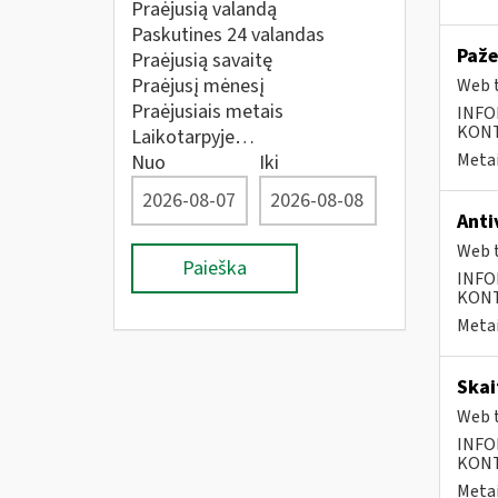
Praėjusią valandą
Paskutines 24 valandas
Paže
Praėjusią savaitę
Praėjusį mėnesį
Web t
Praėjusiais metais
INFO
KONTA
Laikotarpyje…
Metai
Nuo
Iki
Anti
Web t
Paieška
INFO
KONTA
Metai
Skai
Web t
INFO
KONTA
Metai