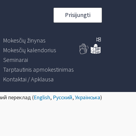
Prisijungti
Mokesčių žinynas
Mokesčių kalendorius
Seminarai
Tarptautinis apmokestinimas
Kontaktai / Apklausa
ний переклад (
English
,
Русский
,
Українська
)