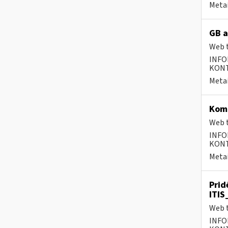
Metai
GB a
Web t
INFO
KONTA
Metai
Komp
Web t
INFO
KONTA
Metai
Prid
ITIS
Web t
INFO