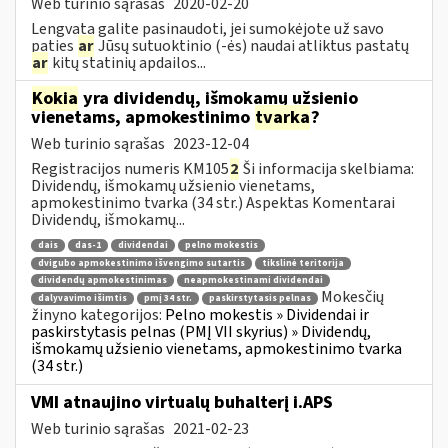
Web turinio sąrašas
2020-02-20
Lengvata galite pasinaudoti, jei sumokėjote už savo
paties
ar
Jūsų sutuoktinio (-ės) naudai atliktus pastatų
ar
kitų statinių apdailos...
Kokia
yra dividendų, išmokamų užsienio
vienetams, apmokestinimo
tvarka
?
Web turinio sąrašas
2023-12-04
Registracijos numeris KM105
2
Ši informacija skelbiama:
Dividendų, išmokamų užsienio vienetams,
apmokestinimo tvarka (34 str.) Aspektas Komentarai
Dividendų, išmokamų...
dais
das-1
dividendai
pelno mokestis
dvigubo apmokestinimo išvengimo sutartis
tikslinė teritorija
dividendų apmokestinimas
neapmokestinami dividendai
Mokesčių
dalyvavimo išimtis
pmį 34 str.
paskirstytasis pelnas
žinyno kategorijos:
Pelno mokestis » Dividendai ir
paskirstytasis pelnas (PMĮ VII skyrius) » Dividendų,
išmokamų užsienio vienetams, apmokestinimo tvarka
(34 str.)
VMI atnaujino virtualų buhalterį i.APS
Web turinio sąrašas
2021-02-23