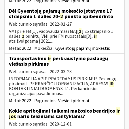
Metai:
2022
Pagrindinis:
Viešieji pirkimai
Dėl Gyventojų pajamų mokesčio įstatymo 17
straipsnio 1 dalies 20-
2
punkto apibendrinto
Web turinio sąrašas
2022-01-27
VMI prie FM[1], vadovaudamasi MAĮ[
2
] 25 straipsnio 1
dalies
2
punktu, VMI prie FM nuostatais[3],
ir
atsižvelgdama į 2021...
Metai:
2022
Mokesčiai:
Gyventojų pajamų mokestis
Transportavimo
ir
perkraustymo paslaugų
viešasis pirkimas
Web turinio sąrašas
2022-03-28
INFORMACIJA APIE PRADEDAMUS PIRKIMUS Paslaugų
pirkimai I. PERKANČIOJI ORGANIZACIJA, ADRESAS
IR
KONTAKTINIAI DUOMENYS: I.1. Perkančiosios
organizacijos pavadinimas...
Metai:
2022
Pagrindinis:
Viešieji pirkimai
Kokie apribojimai taikomi mažosios bendrijos
ir
jos
nario teisiniams santykiams?
Web turinio sąrašas
2020-12-01