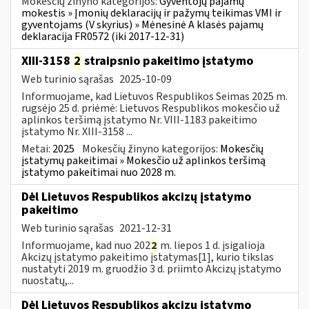
Mokesčių žinyno kategorijos:
Gyventojų pajamų
mokestis » Įmonių deklaracijų ir pažymų teikimas VMI ir
gyventojams (V skyrius) » Mėnesinė A klasės pajamų
deklaracija FR0572 (iki 2017-12-31)
XIII-3158
2
straipsnio pakeitimo įstatymo
Web turinio sąrašas
2025-10-09
Informuojame, kad Lietuvos Respublikos Seimas 2025 m.
rugsėjo 25 d. priėmė: Lietuvos Respublikos mokesčio už
aplinkos teršimą įstatymo Nr. VIII-1183 pakeitimo
įstatymo Nr. XIII-3158 ...
Metai:
2025
Mokesčių žinyno kategorijos:
Mokesčių
įstatymų pakeitimai » Mokesčio už aplinkos teršimą
įstatymo pakeitimai nuo 2028 m.
Dėl Lietuvos Respublikos akcizų įstatymo
pakeitimo
Web turinio sąrašas
2021-12-31
Informuojame, kad nuo 202
2
m. liepos 1 d. įsigalioja
Akcizų įstatymo pakeitimo įstatymas[1], kurio tikslas
nustatyti 2019 m. gruodžio 3 d. priimto Akcizų įstatymo
nuostatų,...
Dėl Lietuvos Respublikos akcizų įstatymo