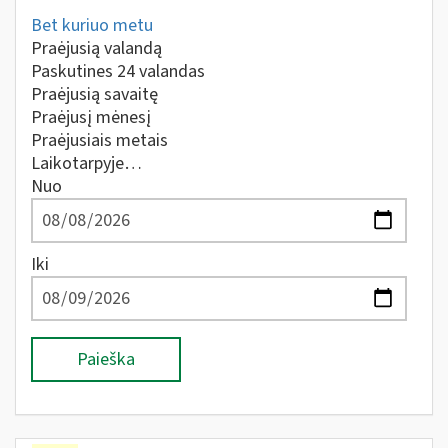
Bet kuriuo metu
Praėjusią valandą
Paskutines 24 valandas
Praėjusią savaitę
Praėjusį mėnesį
Praėjusiais metais
Laikotarpyje…
Nuo
Iki
Paieška