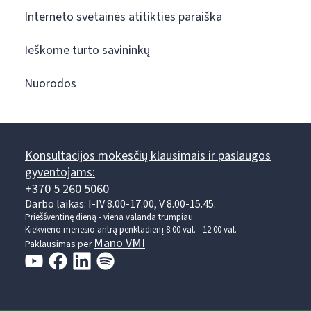
Interneto svetainės atitikties paraiška
Ieškome turto savininkų
Nuorodos
Konsultacijos mokesčių klausimais ir paslaugos
gyventojams:
+370 5 260 5060
Darbo laikas: I-IV 8.00-17.00, V 8.00-15.45.
Prieššventinę dieną - viena valanda trumpiau.
Kiekvieno mėnesio antrą penktadienį 8.00 val. - 12.00 val.
Mano VMI
Paklausimas per