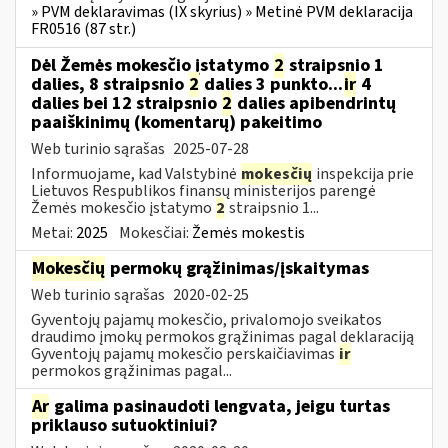
» PVM deklaravimas (IX skyrius) » Metinė PVM deklaracija
FR0516 (87 str.)
Dėl Žemės mokesčio įstatymo
2
straipsnio 1
dalies, 8 straipsnio
2
dalies 3 punkto...
ir
4
dalies bei 12 straipsnio
2
dalies apibendrintų
paaiškinimų (komentarų) pakeitimo
Web turinio sąrašas
2025-07-28
Informuojame, kad Valstybinė
mokesčių
inspekcija prie
Lietuvos Respublikos finansų ministerijos parengė
Žemės mokesčio įstatymo
2
straipsnio 1...
Metai:
2025
Mokesčiai:
Žemės mokestis
Mokesčių
permokų grąžinimas/įskaitymas
Web turinio sąrašas
2020-02-25
Gyventojų pajamų mokesčio, privalomojo sveikatos
draudimo įmokų permokos grąžinimas pagal deklaraciją
Gyventojų pajamų mokesčio perskaičiavimas
ir
permokos grąžinimas pagal...
Ar
galima pasinaudoti lengvata, jeigu turtas
priklauso sutuoktiniui?