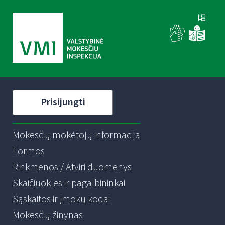
Prisijungti
Mokesčių mokėtojų informacija
Formos
Rinkmenos / Atviri duomenys
Skaičiuoklės ir pagalbininkai
Sąskaitos ir įmokų kodai
Mokesčių žinynas