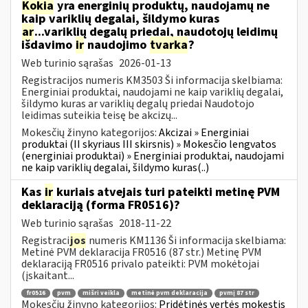
Kokia
yra energinių produktų, naudojamų ne
kaip variklių degalai, šildymo kuras
ar
...variklių degalų priedai, naudotojų leidimų
išdavimo
ir
naudojimo
tvarka
?
Web turinio sąrašas
2026-01-13
Registracijos numeris KM3503 Ši informacija skelbiama:
Energiniai produktai, naudojami ne kaip variklių degalai,
šildymo kuras ar variklių degalų priedai Naudotojo
leidimas suteikia teisę be akcizų...
Mokesčių žinyno kategorijos:
Akcizai » Energiniai
produktai (II skyriaus III skirsnis) » Mokesčio lengvatos
(energiniai produktai) » Energiniai produktai, naudojami
ne kaip variklių degalai, šildymo kuras(..)
Kas
ir
kuriais atvejais turi pateikti metinę PVM
deklaraciją (forma FR0516)?
Web turinio sąrašas
2018-11-22
Registraci
jos
numeris KM1136 Ši informacija skelbiama:
Metinė PVM deklaracija FR0516 (87 str.) Metinę PVM
deklaraciją FR0516 privalo pateikti: PVM mokėtojai
(įskaitant...
fr0516
pvm
mišri veikla
metinė pvm deklaracija
pvmį 87 str
Mokesčių žinyno kategorijos:
Pridėtinės vertės mokestis