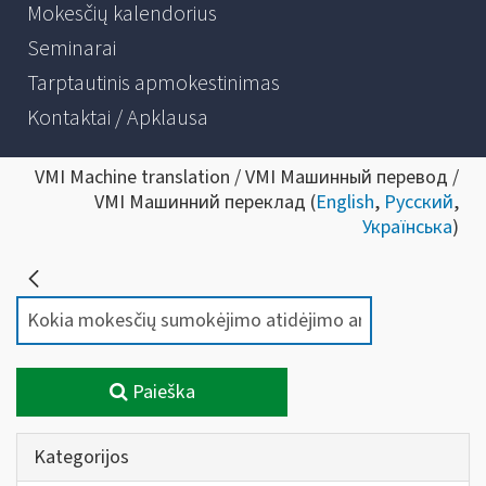
Mokesčių kalendorius
Seminarai
Tarptautinis apmokestinimas
Kontaktai / Apklausa
VMI Machine translation / VMI Машинный перевод /
VMI Машинний переклад (
English
,
Русский
,
Українська
)
Paieška
Kategorijos