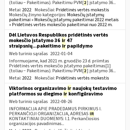
(toliau − Pakeitimas). Pakeitimu PVM[
2
] įstatymo 36...
Metai:
2022
Mokesčiai:
Pridėtinės vertės mokestis
Mokesčių žinyno kategorijos:
Mokesčių įstatymų
pakeitimai » Mokesčių įstatymų pakeitimai 2022 metais
» Pridėtinės vertės mokesčio pakeitimai nuo 2022 m.
Dėl Lietuvos Respublikos pridėtinės vertės
mokesčio įstatymo 36
ir
47
straipsnių...pakeitimo
ir
papildymo
Web turinio sąrašas
2022-01-04
Informuojame, kad 2021 m. gruodžio 23 d. priimtas
Pridėtinės vertės mokesčio įstatymo pakeitimas[1]
(toliau − Pakeitimas). Pakeitimu PVM[
2
] įstatymo 36...
Metai:
2022
Mokesčiai:
Pridėtinės vertės mokestis
Viktorinos organizavimo
ir
naujokų testavimo
platformos su diegimo
ir
konfigūravimo
Web turinio sąrašas
2022-08-26
INFORMACIJA APIE PRADEDAMUS PIRKIMUS I.
PERKANČIOJI ORGANIZACIJA, ADRESAS
IR
KONTAKTINIAI DUOMENYS: I.1. Perkančiosios
organizacijos pavadinimas...