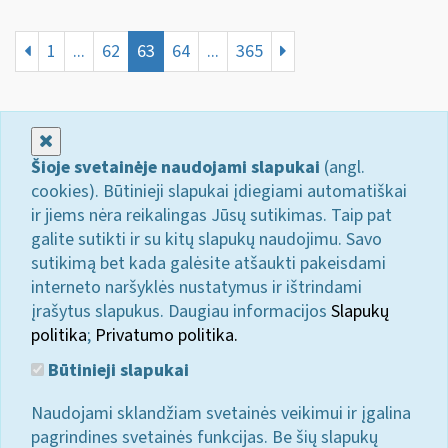
1
...
62
63
64
...
365
Uždaryti
Šioje svetainėje naudojami slapukai
(angl.
cookies). Būtinieji slapukai įdiegiami automatiškai
ir jiems nėra reikalingas Jūsų sutikimas. Taip pat
galite sutikti ir su kitų slapukų naudojimu. Savo
sutikimą bet kada galėsite atšaukti pakeisdami
interneto naršyklės nustatymus ir ištrindami
įrašytus slapukus. Daugiau informacijos
Slapukų
politika
;
Privatumo politika.
Būtinieji slapukai
Naudojami sklandžiam svetainės veikimui ir įgalina
pagrindines svetainės funkcijas. Be šių slapukų