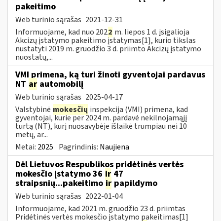
pakeitimo
Web turinio sąrašas
2021-12-31
Informuojame, kad nuo 202
2
m. liepos 1 d. įsigalioja
Akcizų įstatymo pakeitimo įstatymas[1], kurio tikslas
nustatyti 2019 m. gruodžio 3 d. priimto Akcizų įstatymo
nuostatų,...
VMI primena, ką turi žinoti gyventojai pardavus
NT
ar
automobilį
Web turinio sąrašas
2025-04-17
Valstybinė
mokesčių
inspekcija (VMI) primena, kad
gyventojai, kurie per 2024 m. pardavė nekilnojamąjį
turtą (NT), kurį nuosavybėje išlaikė trumpiau nei 10
metų, ar...
Metai:
2025
Pagrindinis:
Naujiena
Dėl Lietuvos Respublikos pridėtinės vertės
mokesčio įstatymo 36
ir
47
straipsnių...pakeitimo
ir
papildymo
Web turinio sąrašas
2022-01-04
Informuojame, kad 2021 m. gruodžio 23 d. priimtas
Pridėtinės vertės mokesčio įstatymo pakeitimas[1]