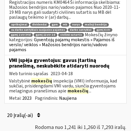
Registracijos numeris KM0464 Ši informacija skelbiama:
Mažosios bendrijos nario/vadovo pajamos Nuo 2020-11-
19 MB narys gali sudaryti civilines sutartis su MB dėl
paslaugų teikimo ir (ar) darbų...
apribojimai
dividendai
gpm
mb
narys
mažoji bendrija
su darbo santykiais susijusios pajamos
darbo santykiai
gpmį 6 str
Mokesčių žinyno
gpmį 2 str 34 d
gpmį 12 str 2 d
civilinė sutartis
kategorijos:
Gyventojų pajamų mokestis » Pajamos iš
verslo/ veiklos » Mažosios bendrijos nario/vadovo
pajamos
VMI įspėja gyventojus: gavus įtartiną
pranešimą, neskubėkite atidaryti nuorodų
Web turinio sąrašas
2023-04-18
Valstybinė
mokesčių
inspekcija (VMI) informuoja, kad
sukčiai, prisidengdami VMI vardu, siunčia gyventojams
melagingus pranešimus apie
mokesčių
...
Metai:
2023
Pagrindinis:
Naujiena
20 Įrašų(-ai)
Rodoma nuo 1,241 iki 1,260 iš 7,293 irašų.