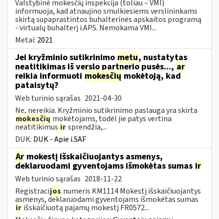
Valstybinė mokesčių inspekcija (toliau – VMI)
informuoja, kad atnaujino smulkiesiems verslininkams
skirtą supaprastintos buhalterinės apskaitos programą
- virtualų buhalterį i.APS. Nemokama VMI...
Metai:
2021
Jei kryžminio sutikrinimo
metu
, nustatytas
neatitikimas iš verslo partnerio pusės...,
ar
reikia informuoti
mokesčių
mokėtoją, kad
pataisytų?
Web turinio sąrašas
2021-04-30
Ne, nereikia. Kryžminio sutikrinimo paslauga yra skirta
mokesčių
mokėtojams, todėl jie patys vertina
neatitikimus
ir
sprendžia,...
DUK:
DUK - Apie i.SAF
Ar
mokestį išskaičiuojantys asmenys,
deklaruodami gyventojams išmokėtas sumas
ir
Web turinio sąrašas
2018-11-22
Registraci
jos
numeris KM1114 Mokestį išskaičiuojantys
asmenys, deklaruodami gyventojams išmokėtas sumas
ir
išskaičiuotą pajamų mokestį FR0572...