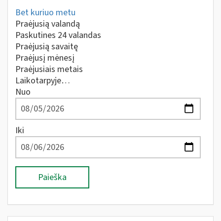
Bet kuriuo metu
Praėjusią valandą
Paskutines 24 valandas
Praėjusią savaitę
Praėjusį mėnesį
Praėjusiais metais
Laikotarpyje…
Nuo
Iki
Paieška