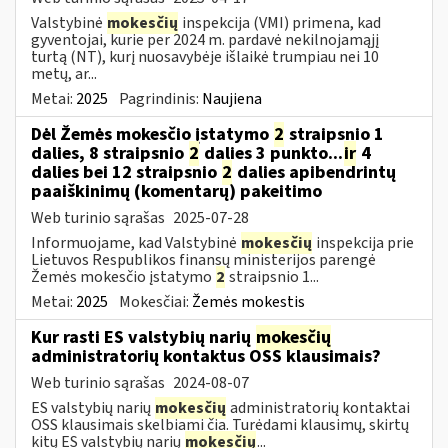
Valstybinė
mokesčių
inspekcija (VMI) primena, kad
gyventojai, kurie per 2024 m. pardavė nekilnojamąjį
turtą (NT), kurį nuosavybėje išlaikė trumpiau nei 10
metų, ar...
Metai:
2025
Pagrindinis:
Naujiena
Dėl Žemės mokesčio įstatymo
2
straipsnio 1
dalies, 8 straipsnio
2
dalies 3 punkto...
ir
4
dalies bei 12 straipsnio
2
dalies apibendrintų
paaiškinimų (komentarų) pakeitimo
Web turinio sąrašas
2025-07-28
Informuojame, kad Valstybinė
mokesčių
inspekcija prie
Lietuvos Respublikos finansų ministerijos parengė
Žemės mokesčio įstatymo
2
straipsnio 1...
Metai:
2025
Mokesčiai:
Žemės mokestis
Kur rasti ES valstybių narių
mokesčių
administratorių kontaktus OSS klausimais?
Web turinio sąrašas
2024-08-07
ES valstybių narių
mokesčių
administratorių kontaktai
OSS klausimais skelbiami čia. Turėdami klausimų, skirtų
kitų ES valstybių narių
mokesčių
...