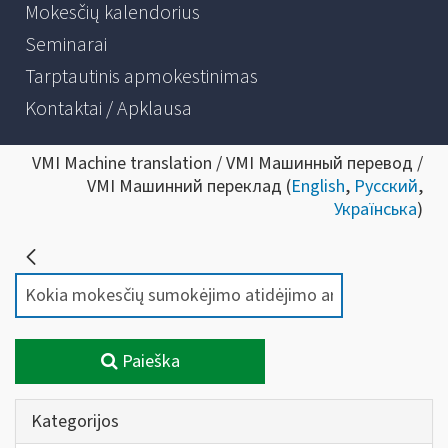
Mokesčių kalendorius
Seminarai
Tarptautinis apmokestinimas
Kontaktai / Apklausa
VMI Machine translation / VMI Машинный перевод /
VMI Машинний переклад (
English
,
Русский
,
Українська
)
Paieška
Kategorijos