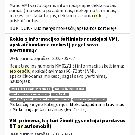
Mano VMI vartotojams informacija apie deklaruotas
sumas (mokesčio pavadinimas, mokėjimo terminas,
mokestinis laikotarpis, deklaruota suma
ir
kt.),
priskaičiuotus...
DUK:
DUK - Duomenys mokesčių apskaitos kortelėje
Kokiais informacijos šaltiniais naudojasi VMI,
apskaičiuodama mokestį pagal savo
įvertinimą?
Web turinio sąrašas
2025-05-07
Registracijos numeris KM0271 Ši informacija skelbiama:
Mokesčių
apskaičiavimas (66-72 str.) VMI,
apskaičiuodama mokestį pagal savo įvertinimą,
naudojasi:...
mokesčių administravimas
mokesčių mokėtojas
mokesčio apskaičiavimas
maį 70 str.
mokesčių administratoriaus įvertinimas
informacijos šaltiniai
Mokesčių žinyno kategorijos:
Mokesčių administravimas
» Mokesčių apskaičiavimas (66-72 str.)
VMI primena, ką turi žinoti gyventojai pardavus
NT
ar
automobilį
Web turinio sąrašas
2025-04-17