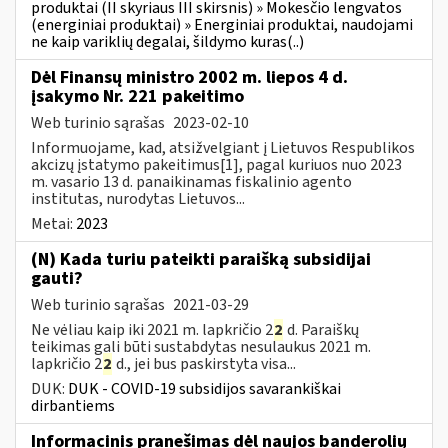
produktai (II skyriaus III skirsnis) » Mokesčio lengvatos
(energiniai produktai) » Energiniai produktai, naudojami
ne kaip variklių degalai, šildymo kuras(..)
Dėl Finansų ministro 2002 m. liepos 4 d.
įsakymo Nr. 221 pakeitimo
Web turinio sąrašas
2023-02-10
Informuojame, kad, atsižvelgiant į Lietuvos Respublikos
akcizų įstatymo pakeitimus[1], pagal kuriuos nuo 2023
m. vasario 13 d. panaikinamas fiskalinio agento
institutas, nurodytas Lietuvos...
Metai:
2023
(N) Kada turiu pateikti paraišką subsidijai
gauti?
Web turinio sąrašas
2021-03-29
Ne vėliau kaip iki 2021 m. lapkričio 2
2
d. Paraiškų
teikimas gali būti sustabdytas nesulaukus 2021 m.
lapkričio 2
2
d., jei bus paskirstyta visa...
DUK:
DUK - COVID-19 subsidijos savarankiškai
dirbantiems
Informacinis pranešimas dėl naujos banderolių