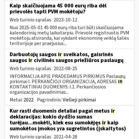
Kaip skaičiuojama 45 000 eurų riba dėl
prievolės tapti PVM mokėtoju?
Web turinio sąrašas
2023-10-12
Nuo 2025-05-01 45 000 eurų riba turi būti skaičiuojama
kalendorinių metų laikotarpiu. Prievolė registruotis PVM
mokėtoju atsiranda, kai vykdant ekonominę veiklą šalies
teritorijoje per praėjusius...
Darbuotojų saugos
ir
sveikatos, gaisrinės
saugos
ir
civilinės saugos priežiūros paslaugų
Web turinio sąrašas
2022-08-25
INFORMACIJA APIE PRADEDAMUS PIRKIMUS Paslaugų
pirkimai I. PERKANČIOJI ORGANIZACIJA, ADRESAS
IR
KONTAKTINIAI DUOMENYS: I.1. Perkančiosios
organizacijos pavadinimas...
Metai:
2022
Pagrindinis:
Viešieji pirkimai
Kur rasti duomenis detaliai pagal metus
ir
deklaracijas: kokio dydžio sumas
turėjau...mokėti, kiek esu sumokėjęs
ir
kaip
sumokėtos įmokos yra sugretintos (įskaitytos)
Web turinio sąrašas
2021-04-28