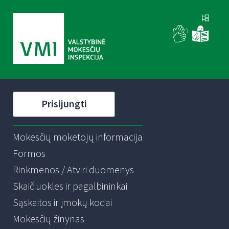
Prisijungti
Mokesčių mokėtojų informacija
Formos
Rinkmenos / Atviri duomenys
Skaičiuoklės ir pagalbininkai
Sąskaitos ir įmokų kodai
Mokesčių žinynas