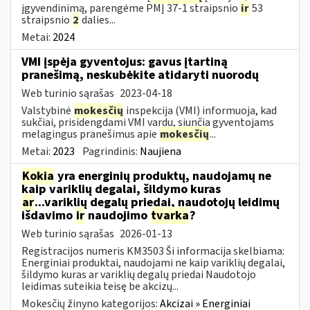
įgyvendinimą, parengėme PMĮ 37-1 straipsnio
ir
53
straipsnio
2
dalies...
Metai:
2024
VMI įspėja gyventojus: gavus įtartiną
pranešimą, neskubėkite atidaryti nuorodų
Web turinio sąrašas
2023-04-18
Valstybinė
mokesčių
inspekcija (VMI) informuoja, kad
sukčiai, prisidengdami VMI vardu, siunčia gyventojams
melagingus pranešimus apie
mokesčių
...
Metai:
2023
Pagrindinis:
Naujiena
Kokia
yra energinių produktų, naudojamų ne
kaip variklių degalai, šildymo kuras
ar
...variklių degalų priedai, naudotojų leidimų
išdavimo
ir
naudojimo
tvarka
?
Web turinio sąrašas
2026-01-13
Registracijos numeris KM3503 Ši informacija skelbiama:
Energiniai produktai, naudojami ne kaip variklių degalai,
šildymo kuras ar variklių degalų priedai Naudotojo
leidimas suteikia teisę be akcizų...
Mokesčių žinyno kategorijos:
Akcizai » Energiniai