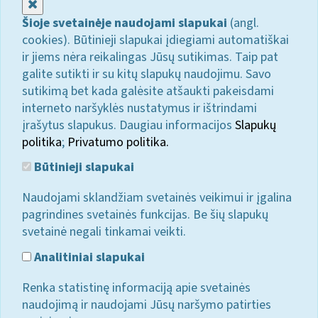
Uždaryti
Šioje svetainėje naudojami slapukai
(angl.
cookies). Būtinieji slapukai įdiegiami automatiškai
ir jiems nėra reikalingas Jūsų sutikimas. Taip pat
galite sutikti ir su kitų slapukų naudojimu. Savo
sutikimą bet kada galėsite atšaukti pakeisdami
interneto naršyklės nustatymus ir ištrindami
įrašytus slapukus. Daugiau informacijos
Slapukų
politika
;
Privatumo politika.
Būtinieji slapukai
Naudojami sklandžiam svetainės veikimui ir įgalina
pagrindines svetainės funkcijas. Be šių slapukų
svetainė negali tinkamai veikti.
Analitiniai slapukai
Renka statistinę informaciją apie svetainės
naudojimą ir naudojami Jūsų naršymo patirties