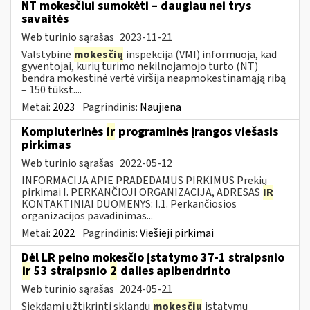
NT mokesčiui sumokėti – daugiau nei trys
savaitės
Web turinio sąrašas
2023-11-21
Valstybinė
mokesčių
inspekcija (VMI) informuoja, kad
gyventojai, kurių turimo nekilnojamojo turto (NT)
bendra mokestinė vertė viršija neapmokestinamąją ribą
– 150 tūkst....
Metai:
2023
Pagrindinis:
Naujiena
Kompiuterinės
ir
programinės įrangos viešasis
pirkimas
Web turinio sąrašas
2022-05-12
INFORMACIJA APIE PRADEDAMUS PIRKIMUS Prekių
pirkimai I. PERKANČIOJI ORGANIZACIJA, ADRESAS
IR
KONTAKTINIAI DUOMENYS: I.1. Perkančiosios
organizacijos pavadinimas...
Metai:
2022
Pagrindinis:
Viešieji pirkimai
Dėl LR pelno mokesčio įstatymo 37-1 straipsnio
ir
53 straipsnio
2
dalies apibendrinto
Web turinio sąrašas
2024-05-21
Siekdami užtikrinti sklandų
mokesčių
įstatymų