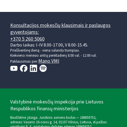
Konsultacijos mokesčių klausimais ir paslaugos
gyventojams:
+370 5 260 5060
Darbo laikas: I-IV 8.00-17.00, V 8.00-15.45.
Prieššventinę dieną - viena valanda trumpiau.
Kiekvieno mėnesio antrą penktadienį 8.00 val. - 12.00 val.
Mano VMI
Paklausimas per
Valstybinė mokesčių inspekcija prie Lietuvos
Respublikos finansų ministerijos
Biudžetinė įstaiga. Juridinio asmens kodas — 188659752,
adresas: Vasario 16-osios g. 14, 01107 Vilnius, Lietuva, el.paštas:
vmi@vmi.lt
, E. pristatymo dėžutės adresas 188659752