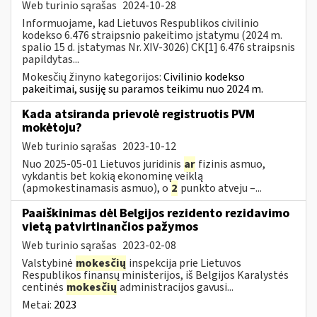
Web turinio sąrašas
2024-10-28
Informuojame, kad Lietuvos Respublikos civilinio
kodekso 6.476 straipsnio pakeitimo įstatymu (2024 m.
spalio 15 d. įstatymas Nr. XIV-3026) CK[1] 6.476 straipsnis
papildytas...
Mokesčių žinyno kategorijos:
Civilinio kodekso
pakeitimai, susiję su paramos teikimu nuo 2024 m.
Kada atsiranda prievolė registruotis PVM
mokėtoju?
Web turinio sąrašas
2023-10-12
Nuo 2025-05-01 Lietuvos juridinis
ar
fizinis asmuo,
vykdantis bet kokią ekonominę veiklą
(apmokestinamasis asmuo), o
2
punkto atveju –...
Paaiškinimas dėl Belgijos rezidento rezidavimo
vietą patvirtinančios pažymos
Web turinio sąrašas
2023-02-08
Valstybinė
mokesčių
inspekcija prie Lietuvos
Respublikos finansų ministerijos, iš Belgijos Karalystės
centinės
mokesčių
administracijos gavusi...
Metai:
2023