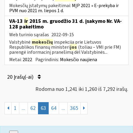
Mokesčių įstatymų pakeitimai:
MĮP 2021 » E-prekyba ir
PVM nuo 2021 m. liepos 1 d.
VA-13
ir
2015 m. gruodžio 31 d. įsakymo Nr. VA-
128 pakeitimo
Web turinio sąrašas
2022-09-15
Valstybinė
mokesčių
inspekcija prie Lietuvos
Respublikos finansų ministeri
jos
(toliau – VMI prie FM)
parengė informacinį pranešimą dėl Valstybinės...
Metai:
2022
Pagrindinis:
Mokesčio naujiena
20 Įrašų(-ai)
Rodoma nuo 1,241 iki 1,260 iš 7,292 irašų.
1
...
62
63
64
...
365