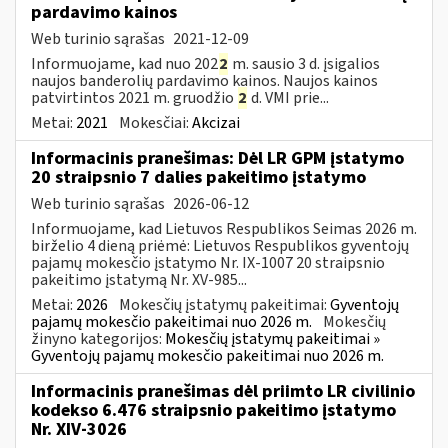
pardavimo kainos
Web turinio sąrašas
2021-12-09
Informuojame, kad nuo 202
2
m. sausio 3 d. įsigalios
naujos banderolių pardavimo kainos. Naujos kainos
patvirtintos 2021 m. gruodžio
2
d. VMI prie...
Metai:
2021
Mokesčiai:
Akcizai
Informacinis pranešimas: Dėl LR GPM įstatymo
20 straipsnio 7 dalies pakeitimo įstatymo
Web turinio sąrašas
2026-06-12
Informuojame, kad Lietuvos Respublikos Seimas 2026 m.
birželio 4 dieną priėmė: Lietuvos Respublikos gyventojų
pajamų mokesčio įstatymo Nr. IX-1007 20 straipsnio
pakeitimo įstatymą Nr. XV-985...
Metai:
2026
Mokesčių įstatymų pakeitimai:
Gyventojų
pajamų mokesčio pakeitimai nuo 2026 m.
Mokesčių
žinyno kategorijos:
Mokesčių įstatymų pakeitimai »
Gyventojų pajamų mokesčio pakeitimai nuo 2026 m.
Informacinis pranešimas dėl priimto LR civilinio
kodekso 6.476 straipsnio pakeitimo įstatymo
Nr. XIV-3026