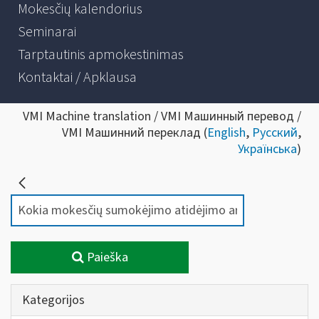
Mokesčių kalendorius
Seminarai
Tarptautinis apmokestinimas
Kontaktai / Apklausa
VMI Machine translation / VMI Машинный перевод /
VMI Машинний переклад (
English
,
Русский
,
Українська
)
Paieška
Kategorijos