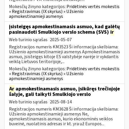
Mokesčių žinyno kategorijos:
Pridėtinės vertės mokestis
» Registravimas (IX skyrius) » Užsienio
apmokestinamieji asmenys
įsisteigęs apmokestinamasis asmuo, kad galėtų
pasinaudoti Smulkiojo verslo schema (SVS)
ir
Web turinio sąrašas
2025-05-07
Registracijos numeris KM3523 Ši informacija skelbiama:
Užsienio apmokestinamieji asmenys Apmokestinamasis
asmuo, įsisteigęs kitoje ES valstybėje narėje ir vykdantis
veiklą Lietuvos teritorijoje,...
Mokesčių žinyno kategorijos:
Pridėtinės vertės mokestis
» Registravimas (IX skyrius) » Užsienio
apmokestinamieji asmenys
Ar
apmokestinamasis asmuo, įsikūręs trečiojoje
šalyje, gali taikyti Smulkiojo verslo
Web turinio sąrašas
2025-08-14
Registracijos numeris KM3628 Ši informacija skelbiama:
Užsienio apmokestinamieji asmenys Ne,
apmokestinamasis asmuo, kurio ekonominės veiklos
buveinė, nuolatinis adresas ir kt. yra už Europos...