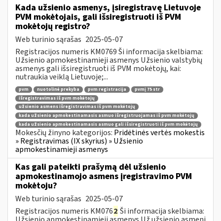
Kada užsienio asmenys, įsiregistravę Lietuvoje
PVM mokėtojais, gali išsiregistruoti iš PVM
mokėtojų registro?
Web turinio sąrašas
2025-05-07
Registracijos numeris KM0769 Ši informacija skelbiama:
Užsienio apmokestinamieji asmenys Užsienio valstybių
asmenys gali išsiregistruoti iš PVM mokėtojų, kai:
nutraukia veiklą Lietuvoje;...
pvm
nuotolinė prekyba
pvm registracija
pvmį 75 str
išregistravimas iš pvm mokėtojų
užsienio asmens išregistravimas iš pvm mokėtojų
kada užsienio apmokestinamasis asmuo išregistruojamas iš pvm mokėtojų
kada užsienio apmokestinamasis asmuo gali išsiregistruoti iš pvm mokėtojų
Mokesčių žinyno kategorijos:
Pridėtinės vertės mokestis
» Registravimas (IX skyrius) » Užsienio
apmokestinamieji asmenys
Kas gali pateikti prašymą dėl užsienio
apmokestinamojo asmens įregistravimo PVM
mokėtoju?
Web turinio sąrašas
2025-05-07
Registracijos numeris KM076
2
Ši informacija skelbiama:
Užsienio apmokestinamieji asmenys Už užsienio asmenį