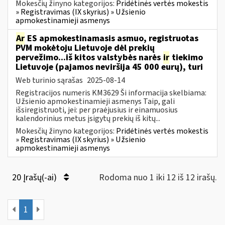
Mokesčių žinyno kategorijos:
Pridėtinės vertės mokestis
» Registravimas (IX skyrius) » Užsienio
apmokestinamieji asmenys
Ar
ES apmokestinamasis asmuo, registruotas
PVM mokėtoju Lietuvoje dėl prekių
pervežimo...iš kitos valstybės narės
ir
tiekimo
Lietuvoje (pajamos neviršija 45 000 eurų), turi
Web turinio sąrašas
2025-08-14
Registracijos numeris KM3629 Ši informacija skelbiama:
Užsienio apmokestinamieji asmenys Taip, gali
išsiregistruoti, jei: per praėjusius ir einamuosius
kalendorinius metus įsigytų prekių iš kitų...
Mokesčių žinyno kategorijos:
Pridėtinės vertės mokestis
» Registravimas (IX skyrius) » Užsienio
apmokestinamieji asmenys
20 Įrašų(-ai)
Rodoma nuo 1 iki 12 iš 12 irašų.
1