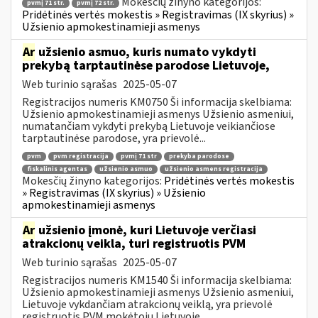
Mokesčių žinyno kategorijos:
pvmį 71 str.
pvmį 72 str.
Pridėtinės vertės mokestis » Registravimas (IX skyrius) »
Užsienio apmokestinamieji asmenys
Ar
užsienio asmuo, kuris numato vykdyti
prekybą tarptautinėse parodose Lietuvoje,
Web turinio sąrašas
2025-05-07
Registracijos numeris KM0750 Ši informacija skelbiama:
Užsienio apmokestinamieji asmenys Užsienio asmeniui,
numatančiam vykdyti prekybą Lietuvoje veikiančiose
tarptautinėse parodose, yra prievolė...
pvm
pvm registracija
pvmį 71 str
prekyba parodose
fiskalinis agentas
užsienio asmuo
užsienio asmens registracija
Mokesčių žinyno kategorijos:
Pridėtinės vertės mokestis
» Registravimas (IX skyrius) » Užsienio
apmokestinamieji asmenys
Ar
užsienio įmonė, kuri Lietuvoje verčiasi
atrakcionų veikla, turi registruotis PVM
Web turinio sąrašas
2025-05-07
Registracijos numeris KM1540 Ši informacija skelbiama:
Užsienio apmokestinamieji asmenys Užsienio asmeniui,
Lietuvoje vykdančiam atrakcionų veiklą, yra prievolė
registruotis PVM mokėtoju Lietuvoje....