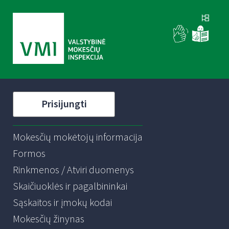
Prisijungti
Mokesčių mokėtojų informacija
Formos
Rinkmenos / Atviri duomenys
Skaičiuoklės ir pagalbininkai
Sąskaitos ir įmokų kodai
Mokesčių žinynas