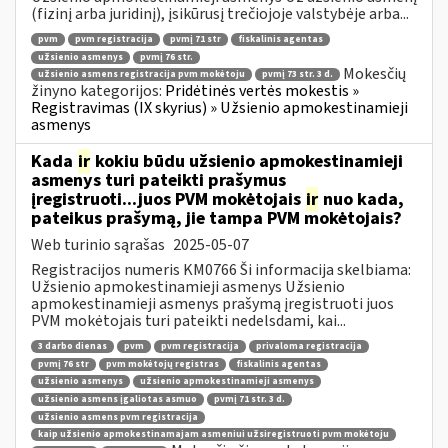
(fizinį arba juridinį), įsikūrusį trečiojoje valstybėje arba...
pvm
pvm registracija
pvmį 71 str
fiskalinis agentas
užsienio asmenys
pvmį 76 str.
Mokesčių
užsienio asmens registracija pvm mokėtoju
pvmį 73 str. 3 d.
žinyno kategorijos:
Pridėtinės vertės mokestis »
Registravimas (IX skyrius) » Užsienio apmokestinamieji
asmenys
Kada
ir
kokiu būdu užsienio apmokestinamieji
asmenys turi pateikti prašymus
įregistruoti...juos PVM mokėtojais
ir
nuo kada,
pateikus prašymą, jie tampa PVM mokėtojais?
Web turinio sąrašas
2025-05-07
Registracijos numeris KM0766 Ši informacija skelbiama:
Užsienio apmokestinamieji asmenys Užsienio
apmokestinamieji asmenys prašymą įregistruoti juos
PVM mokėtojais turi pateikti nedelsdami, kai...
3 darbo dienas
pvm
pvm registracija
privaloma registracija
pvmį 76 str
pvm mokėtojų registras
fiskalinis agentas
užsienio asmenys
užsienio apmokestinamieji asmenys
užsienio asmens įgaliotas asmuo
pvmį 71 str. 3 d.
užsienio asmens pvm registracija
kaip užsienio apmokestinamajam asmeniui užsiregistruoti pvm mokėtoju