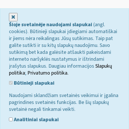
Uždaryti
Šioje svetainėje naudojami slapukai
(angl.
cookies). Būtinieji slapukai įdiegiami automatiškai
ir jiems nėra reikalingas Jūsų sutikimas. Taip pat
galite sutikti ir su kitų slapukų naudojimu. Savo
sutikimą bet kada galėsite atšaukti pakeisdami
interneto naršyklės nustatymus ir ištrindami
įrašytus slapukus. Daugiau informacijos
Slapukų
politika
;
Privatumo politika.
Būtinieji slapukai
Naudojami sklandžiam svetainės veikimui ir įgalina
pagrindines svetainės funkcijas. Be šių slapukų
svetainė negali tinkamai veikti.
Analitiniai slapukai