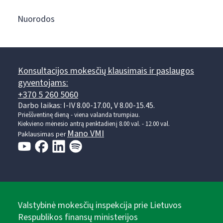
Nuorodos
Konsultacijos mokesčių klausimais ir paslaugos
gyventojams:
+370 5 260 5060
Darbo laikas: I-IV 8.00-17.00, V 8.00-15.45.
Prieššventinę dieną - viena valanda trumpiau.
Kiekvieno mėnesio antrą penktadienį 8.00 val. - 12.00 val.
Mano VMI
Paklausimas per
Valstybinė mokesčių inspekcija prie Lietuvos
Respublikos finansų ministerijos