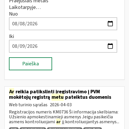
Praėjusiais metais
Laikotarpyje…
Nuo
Iki
Paieška
Ar
reikia patikslinti įregistravimo į PVM
mokėtojų registrą
metu
pateiktus duomenis
Web turinio sąrašas
2026-04-03
Registracijos numeris KM0736 Ši informacija skelbiama:
Užsienio apmokestinamieji asmenys Jeigu pasikeičia
asmens kontroliuojami
ar
jį kontroliuojantys asmenys...