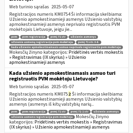
Web turinio sąrašas
2025-05-07
Registracijos numeris KM0754 Ši informacija skelbiama:
Užsienio apmokestinamieji asmenys Užsienio valstybių
apmokestinamieji asmenys neprivalo registruotis PVM
mokėtojais Lietuvoje, jeigu jie...
pvm
pvm registracija
pvmį 71 str
užsienio asmenys
užsienio asmenų registracija pvm mokėtoju
pvmį 71 str. 3 d.
kada užsienio apmokestinamasis asmuo neprivalo registruotis pvm mokėtoju
Mokesčių žinyno kategorijos:
Pridėtinės vertės mokestis
» Registravimas (IX skyrius) » Užsienio
apmokestinamieji asmenys
Kada užsienio apmokestinamasis asmuo turi
registruotis PVM mokėtoju Lietuvoje?
Web turinio sąrašas
2025-05-07
Registracijos numeris KM075
2
Ši informacija skelbiama:
Užsienio apmokestinamieji asmenys Užsienio valstybių
asmenys (asmenys iš kitų valstybių narių...
pvm
pvm registracija
pvmį 71 str
pvmį 71-1 str
užsienio asmenys
Mokesčių žinyno
užsienio asmens registracija pvm mokėtoju
kategorijos:
Pridėtinės vertės mokestis » Registravimas
(IX skyrius) » Užsienio apmokestinamieji asmenys