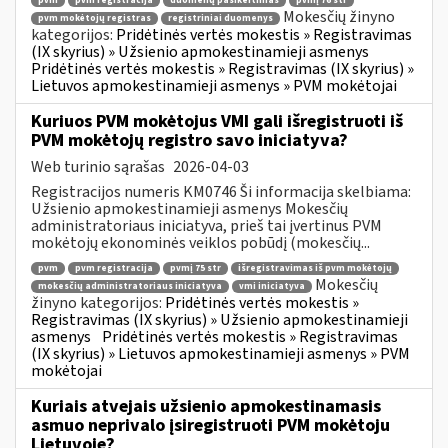
pvm
pvm registracija
duomenų pasikeitimas
pvmį 76 str
Mokesčių žinyno
pvm mokėtojų registras
registriniai duomenys
kategorijos:
Pridėtinės vertės mokestis » Registravimas
(IX skyrius) » Užsienio apmokestinamieji asmenys
Pridėtinės vertės mokestis » Registravimas (IX skyrius) »
Lietuvos apmokestinamieji asmenys » PVM mokėtojai
Kuriuos PVM mokėtojus VMI gali išregistruoti iš
PVM mokėtojų registro savo iniciatyva?
Web turinio sąrašas
2026-04-03
Registracijos numeris KM0746 Ši informacija skelbiama:
Užsienio apmokestinamieji asmenys Mokesčių
administratoriaus iniciatyva, prieš tai įvertinus PVM
mokėtojų ekonominės veiklos pobūdį (mokesčių...
pvm
pvm registracija
pvmį 75 str
išregistravimas iš pvm mokėtojų
Mokesčių
mokesčių administratoriaus iniciatyva
vmi iniciatyva
žinyno kategorijos:
Pridėtinės vertės mokestis »
Registravimas (IX skyrius) » Užsienio apmokestinamieji
asmenys
Pridėtinės vertės mokestis » Registravimas
(IX skyrius) » Lietuvos apmokestinamieji asmenys » PVM
mokėtojai
Kuriais atvejais užsienio apmokestinamasis
asmuo neprivalo įsiregistruoti PVM mokėtoju
Lietuvoje?