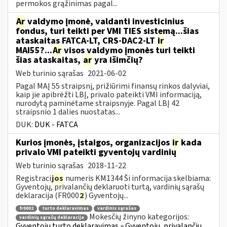
permokos grąžinimas pagal...
Ar
valdymo įmonė, valdanti investicinius
fondus, turi teikti per VMI TIES sistemą...šias
ataskaitas FATCA-LT, CRS-DAC2-LT
ir
MAI55?...
Ar
visos valdymo įmonės turi teikti
šias ataskaitas,
ar
yra išimčių?
Web turinio sąrašas
2021-06-02
Pagal MAĮ 55 straipsnį, prižiūrimi finansų rinkos dalyviai,
kaip jie apibrėžti LBĮ, privalo pateikti VMI informaciją,
nurodytą paminėtame straipsnyje. Pagal LBĮ 42
straipsnio 1 dalies nuostatas...
DUK:
DUK - FATCA
Kurios įmonės, įstaigos, organizacijos
ir
kada
privalo VMI pateikti gyventojų vardinių
Web turinio sąrašas
2018-11-22
Registraci
jos
numeris KM1344 Ši informacija skelbiama:
Gyventojų, privalančių deklaruoti turtą, vardinių sąrašų
deklaracija (FR000
2
) Gyventojų...
fr0002
turto deklaravimas
vardinis sąrašas
Mokesčių žinyno kategorijos:
vardinių sąrašų deklaracija
Gyventojų turto deklaravimas » Gyventojų, privalančių