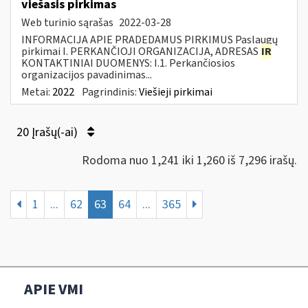
viešasis pirkimas
Web turinio sąrašas
2022-03-28
INFORMACIJA APIE PRADEDAMUS PIRKIMUS Paslaugų
pirkimai I. PERKANČIOJI ORGANIZACIJA, ADRESAS
IR
KONTAKTINIAI DUOMENYS: I.1. Perkančiosios
organizacijos pavadinimas...
Metai:
2022
Pagrindinis:
Viešieji pirkimai
20 Įrašų(-ai)
Rodoma nuo 1,241 iki 1,260 iš 7,296 irašų.
1
...
62
63
64
...
365
APIE VMI