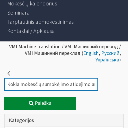
Mokesčių kalendorius
Seminarai
Tarptautinis apmokestinimas
Kontaktai / Apklausa
VMI Machine translation / VMI Машинный перевод /
VMI Машинний переклад (
English
,
Русский
,
Українська
)
Paieška
Kategorijos