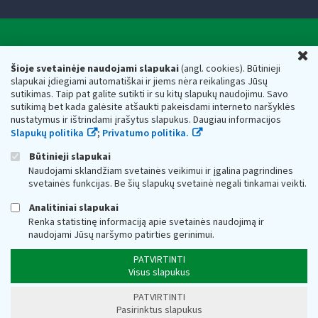
Valstybinė mokesčių inspekcija prie Lietuvos
U
Respublikos finansų ministerijos
Šioje svetainėje naudojami slapukai
(angl. cookies). Būtinieji
slapukai įdiegiami automatiškai ir jiems nėra reikalingas Jūsų
Biudžetinė įstaiga. Juridinio asmens kodas — 188659752,
sutikimas. Taip pat galite sutikti ir su kitų slapukų naudojimu. Savo
adresas: Vasario 16-osios g. 14, 01107 Vilnius, Lietuva, el.paštas:
sutikimą bet kada galėsite atšaukti pakeisdami interneto naršyklės
vmi@vmi.lt
, E. pristatymo dėžutės adresas 188659752
nustatymus ir ištrindami įrašytus slapukus. Daugiau informacijos
Duomenys apie Valstybinę mokesčių inspekciją prie Lietuvos
Slapukų politika
;
Privatumo politika.
Respublikos finansų ministerijos kaupiami ir saugomi Juridinių
asmenų registre
Būtinieji slapukai
Naudojami sklandžiam svetainės veikimui ir įgalina pagrindines
svetainės funkcijas. Be šių slapukų svetainė negali tinkamai veikti.
Analitiniai slapukai
Renka statistinę informaciją apie svetainės naudojimą ir
naudojami Jūsų naršymo patirties gerinimui.
PATVIRTINTI
Visus slapukus
PATVIRTINTI
Pasirinktus slapukus