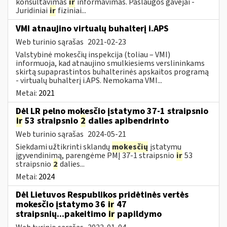
konsultavimas
ir
informavimas. Paslaugos gavėjai -
Juridiniai
ir
fiziniai...
VMI atnaujino virtualų buhalterį i.APS
Web turinio sąrašas
2021-02-23
Valstybinė mokesčių inspekcija (toliau – VMI)
informuoja, kad atnaujino smulkiesiems verslininkams
skirtą supaprastintos buhalterinės apskaitos programą
- virtualų buhalterį i.APS. Nemokama VMI...
Metai:
2021
Dėl LR pelno mokesčio įstatymo 37-1 straipsnio
ir
53 straipsnio
2
dalies apibendrinto
Web turinio sąrašas
2024-05-21
Siekdami užtikrinti sklandų
mokesčių
įstatymų
įgyvendinimą, parengėme PMĮ 37-1 straipsnio
ir
53
straipsnio
2
dalies...
Metai:
2024
Dėl Lietuvos Respublikos pridėtinės vertės
mokesčio įstatymo 36
ir
47
straipsnių...pakeitimo
ir
papildymo