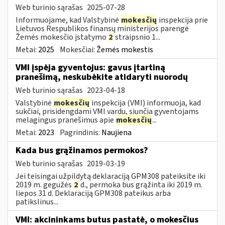
Web turinio sąrašas
2025-07-28
Informuojame, kad Valstybinė
mokesčių
inspekcija prie
Lietuvos Respublikos finansų ministerijos parengė
Žemės mokesčio įstatymo
2
straipsnio 1...
Metai:
2025
Mokesčiai:
Žemės mokestis
VMI įspėja gyventojus: gavus įtartiną
pranešimą, neskubėkite atidaryti nuorodų
Web turinio sąrašas
2023-04-18
Valstybinė
mokesčių
inspekcija (VMI) informuoja, kad
sukčiai, prisidengdami VMI vardu, siunčia gyventojams
melagingus pranešimus apie
mokesčių
...
Metai:
2023
Pagrindinis:
Naujiena
Kada bus grąžinamos permokos?
Web turinio sąrašas
2019-03-19
Jei teisingai užpildytą deklaraciją GPM308 pateiksite iki
2019 m. gegužės
2
d., permoka bus grąžinta iki 2019 m.
liepos 31 d. Deklaraciją GPM308 pateikus arba
patikslinus...
VMI: akcininkams butus pastatė, o mokesčius