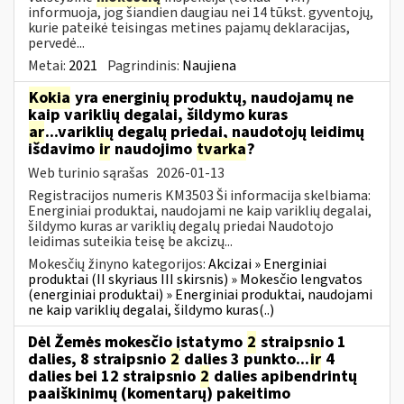
informuoja, jog šiandien daugiau nei 14 tūkst. gyventojų,
kurie pateikė teisingas metines pajamų deklaracijas,
pervedė...
Metai:
2021
Pagrindinis:
Naujiena
Kokia
yra energinių produktų, naudojamų ne
kaip variklių degalai, šildymo kuras
ar
...variklių degalų priedai, naudotojų leidimų
išdavimo
ir
naudojimo
tvarka
?
Web turinio sąrašas
2026-01-13
Registracijos numeris KM3503 Ši informacija skelbiama:
Energiniai produktai, naudojami ne kaip variklių degalai,
šildymo kuras ar variklių degalų priedai Naudotojo
leidimas suteikia teisę be akcizų...
Mokesčių žinyno kategorijos:
Akcizai » Energiniai
produktai (II skyriaus III skirsnis) » Mokesčio lengvatos
(energiniai produktai) » Energiniai produktai, naudojami
ne kaip variklių degalai, šildymo kuras(..)
Dėl Žemės mokesčio įstatymo
2
straipsnio 1
dalies, 8 straipsnio
2
dalies 3 punkto...
ir
4
dalies bei 12 straipsnio
2
dalies apibendrintų
paaiškinimų (komentarų) pakeitimo