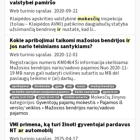
valstybei pamiršo
Web turinio sąrašas
2020-09-21
Klaipėdos apskrities valstybinė
mokesčių
inspekcija
(toliau – Klaipėdos AVMI) patikrino daugiabučių statyba
užsiimančią bendrovę
ir
nustatė, kad ši...
Kokie apribojimai taikomi mažosios bendrijos
ir
jos
nario teisiniams santykiams?
Web turinio sąrašas
2020-12-01
Registracijos numeris KM0464 Ši informacija skelbiama:
Mažosios bendrijos nario/vadovo pajamos Nuo 2020-11-
19 MB narys gali sudaryti civilines sutartis su MB dėl
paslaugų teikimo ir (ar) darbų...
apribojimai
dividendai
gpm
mb
narys
mažoji bendrija
su darbo santykiais susijusios pajamos
darbo santykiai
gpmį 6 str
Mokesčių žinyno
gpmį 2 str 34 d
gpmį 12 str 2 d
civilinė sutartis
kategorijos:
Gyventojų pajamų mokestis » Pajamos iš
verslo/ veiklos » Mažosios bendrijos nario/vadovo
pajamos
VMI primena, ką turi žinoti gyventojai pardavus
NT
ar
automobilį
Web turinio sąrašas
2025-04-17