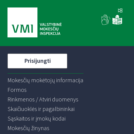
Prisijungti
Mokesčių mokėtojų informacija
Formos
Rinkmenos / Atviri duomenys
Skaičiuoklės ir pagalbininkai
Sąskaitos ir įmokų kodai
Mokesčių žinynas