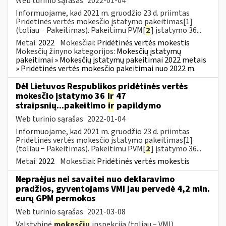
Web turinio sąrašas
2022-01-04
Informuojame, kad 2021 m. gruodžio 23 d. priimtas
Pridėtinės vertės mokesčio įstatymo pakeitimas[1]
(toliau − Pakeitimas). Pakeitimu PVM[
2
] įstatymo 36...
Metai:
2022
Mokesčiai:
Pridėtinės vertės mokestis
Mokesčių žinyno kategorijos:
Mokesčių įstatymų
pakeitimai » Mokesčių įstatymų pakeitimai 2022 metais
» Pridėtinės vertės mokesčio pakeitimai nuo 2022 m.
Dėl Lietuvos Respublikos pridėtinės vertės
mokesčio įstatymo 36
ir
47
straipsnių...pakeitimo
ir
papildymo
Web turinio sąrašas
2022-01-04
Informuojame, kad 2021 m. gruodžio 23 d. priimtas
Pridėtinės vertės mokesčio įstatymo pakeitimas[1]
(toliau − Pakeitimas). Pakeitimu PVM[
2
] įstatymo 36...
Metai:
2022
Mokesčiai:
Pridėtinės vertės mokestis
Nepraėjus nei savaitei nuo deklaravimo
pradžios, gyventojams VMI jau pervedė 4,2 mln.
eurų GPM permokos
Web turinio sąrašas
2021-03-08
Valstybinė
mokesčių
inspekcija (toliau – VMI)