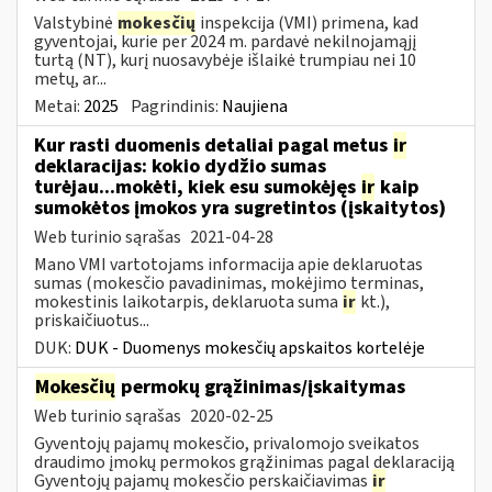
Valstybinė
mokesčių
inspekcija (VMI) primena, kad
gyventojai, kurie per 2024 m. pardavė nekilnojamąjį
turtą (NT), kurį nuosavybėje išlaikė trumpiau nei 10
metų, ar...
Metai:
2025
Pagrindinis:
Naujiena
Kur rasti duomenis detaliai pagal metus
ir
deklaracijas: kokio dydžio sumas
turėjau...mokėti, kiek esu sumokėjęs
ir
kaip
sumokėtos įmokos yra sugretintos (įskaitytos)
Web turinio sąrašas
2021-04-28
Mano VMI vartotojams informacija apie deklaruotas
sumas (mokesčio pavadinimas, mokėjimo terminas,
mokestinis laikotarpis, deklaruota suma
ir
kt.),
priskaičiuotus...
DUK:
DUK - Duomenys mokesčių apskaitos kortelėje
Mokesčių
permokų grąžinimas/įskaitymas
Web turinio sąrašas
2020-02-25
Gyventojų pajamų mokesčio, privalomojo sveikatos
draudimo įmokų permokos grąžinimas pagal deklaraciją
Gyventojų pajamų mokesčio perskaičiavimas
ir