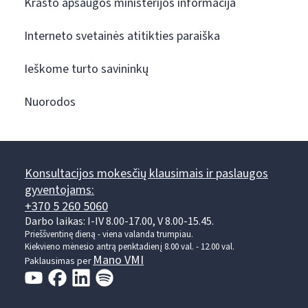
Krašto apsaugos ministerijos informacija
Interneto svetainės atitikties paraiška
Ieškome turto savininkų
Nuorodos
Konsultacijos mokesčių klausimais ir paslaugos
gyventojams:
+370 5 260 5060
Darbo laikas: I-IV 8.00-17.00, V 8.00-15.45.
Prieššventinę dieną - viena valanda trumpiau.
Kiekvieno mėnesio antrą penktadienį 8.00 val. - 12.00 val.
Mano VMI
Paklausimas per