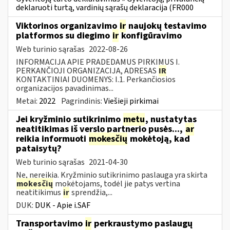
deklaruoti turtą, vardinių sąrašų deklaracija (FR000
Viktorinos organizavimo
ir
naujokų testavimo
platformos su diegimo
ir
konfigūravimo
Web turinio sąrašas
2022-08-26
INFORMACIJA APIE PRADEDAMUS PIRKIMUS I.
PERKANČIOJI ORGANIZACIJA, ADRESAS
IR
KONTAKTINIAI DUOMENYS: I.1. Perkančiosios
organizacijos pavadinimas...
Metai:
2022
Pagrindinis:
Viešieji pirkimai
Jei kryžminio sutikrinimo
metu
, nustatytas
neatitikimas iš verslo partnerio pusės...,
ar
reikia informuoti
mokesčių
mokėtoją, kad
pataisytų?
Web turinio sąrašas
2021-04-30
Ne, nereikia. Kryžminio sutikrinimo paslauga yra skirta
mokesčių
mokėtojams, todėl jie patys vertina
neatitikimus
ir
sprendžia,...
DUK:
DUK - Apie i.SAF
Transportavimo
ir
perkraustymo paslaugų