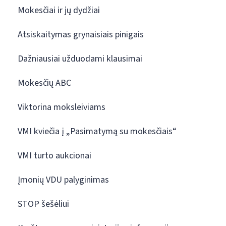
Mokesčiai ir jų dydžiai
Atsiskaitymas grynaisiais pinigais
Dažniausiai užduodami klausimai
Mokesčių ABC
Viktorina moksleiviams
VMI kviečia į „Pasimatymą su mokesčiais“
VMI turto aukcionai
Įmonių VDU palyginimas
STOP šešėliui