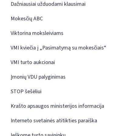
Dažniausiai užduodami klausimai
Mokesčių ABC
Viktorina moksleiviams
VMI kviečia į „Pasimatymą su mokesčiais“
VMI turto aukcionai
Įmonių VDU palyginimas
STOP šešėliui
Krašto apsaugos ministerijos informacija
Interneto svetainės atitikties paraiška
Ieškome turto savininkų