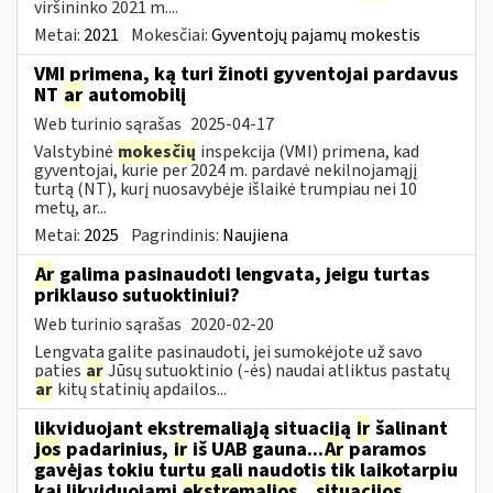
viršininko 2021 m....
Metai:
2021
Mokesčiai:
Gyventojų pajamų mokestis
VMI primena, ką turi žinoti gyventojai pardavus
NT
ar
automobilį
Web turinio sąrašas
2025-04-17
Valstybinė
mokesčių
inspekcija (VMI) primena, kad
gyventojai, kurie per 2024 m. pardavė nekilnojamąjį
turtą (NT), kurį nuosavybėje išlaikė trumpiau nei 10
metų, ar...
Metai:
2025
Pagrindinis:
Naujiena
Ar
galima pasinaudoti lengvata, jeigu turtas
priklauso sutuoktiniui?
Web turinio sąrašas
2020-02-20
Lengvata galite pasinaudoti, jei sumokėjote už savo
paties
ar
Jūsų sutuoktinio (-ės) naudai atliktus pastatų
ar
kitų statinių apdailos...
likviduojant ekstremaliąją situaciją
ir
šalinant
jos
padarinius,
ir
iš UAB gauna...
Ar
paramos
gavėjas tokiu turtu gali naudotis tik laikotarpiu
kai likviduojami
ekstremalios
...
situacijos