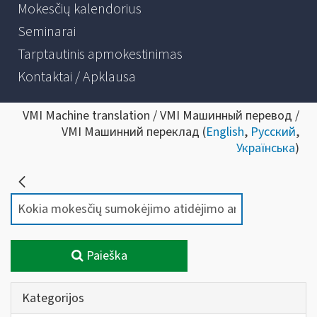
Mokesčių kalendorius
Seminarai
Tarptautinis apmokestinimas
Kontaktai / Apklausa
VMI Machine translation / VMI Машинный перевод /
VMI Машинний переклад (
English
,
Русский
,
Українська
)
Paieška
Kategorijos