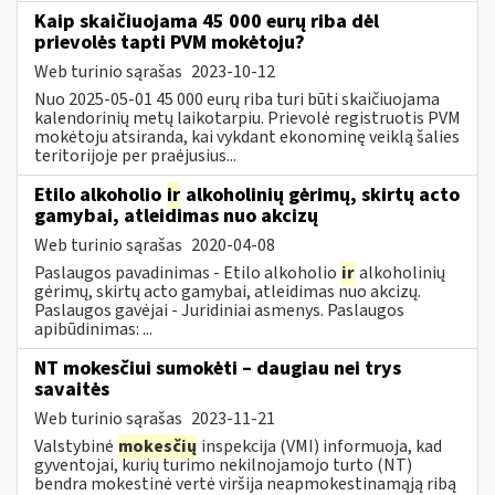
Kaip skaičiuojama 45 000 eurų riba dėl
prievolės tapti PVM mokėtoju?
Web turinio sąrašas
2023-10-12
Nuo 2025-05-01 45 000 eurų riba turi būti skaičiuojama
kalendorinių metų laikotarpiu. Prievolė registruotis PVM
mokėtoju atsiranda, kai vykdant ekonominę veiklą šalies
teritorijoje per praėjusius...
Etilo alkoholio
ir
alkoholinių gėrimų, skirtų acto
gamybai, atleidimas nuo akcizų
Web turinio sąrašas
2020-04-08
Paslaugos pavadinimas - Etilo alkoholio
ir
alkoholinių
gėrimų, skirtų acto gamybai, atleidimas nuo akcizų.
Paslaugos gavėjai - Juridiniai asmenys. Paslaugos
apibūdinimas: ...
NT mokesčiui sumokėti – daugiau nei trys
savaitės
Web turinio sąrašas
2023-11-21
Valstybinė
mokesčių
inspekcija (VMI) informuoja, kad
gyventojai, kurių turimo nekilnojamojo turto (NT)
bendra mokestinė vertė viršija neapmokestinamąją ribą