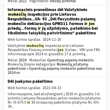
Metai:
2022
Pagrindinis:
Viešieji pirkimai
Informacinis pranešimas dėl Valstybinės
mokesčių
inspekcijos prie Lietuvos
Respublikos...VA- 93 „Dėl Pavyzdinės pajamų
mokesčio deklaracijos GPM311 formos
ir
jos
priedų...formų
ir
jų užpildymo, pateikimo bei
tikslinimo taisyklių patvirtinimo“ pakeitimo
Web turinio sąrašas
2024-12-20
Valstybinė
mokesčių
inspekcija prie Lietuvos
Respublikos finansų ministeri
jos
(toliau – VMI prie FM)
informuoja apie 2024 m. gruodžio 17 d. priimtą...
Metai:
2024
Mokesčiai:
Gyventojų pajamų mokestis
Mokesčių žinyno kategorijos:
Mokesčių įstatymų
pakeitimai » Gyventojų pajamų mokesčio pakeitimai nuo
2024 m.
Dėl įsakymo pakeitimo
Web turinio sąrašas
2021-04-23
Informuojame, kad atsižvelgiant į 2020 m. gruodžio 3 d.
priimto Lietuvos Respublikos pelno mokesčio įstatymo
Nr. IX-675 5
ir
30 straipsnių pakeitimo įstatymo Nr. XIV-
39...