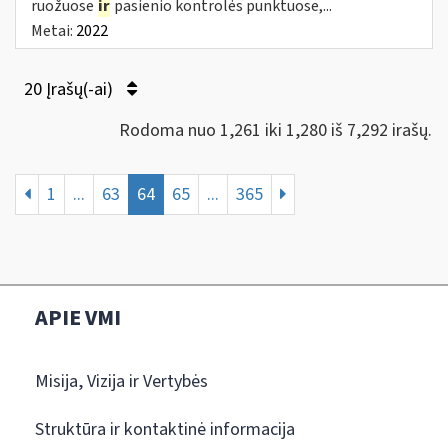
ruožuose
ir
pasienio kontrolės punktuose,...
Metai:
2022
20 Įrašų(-ai)
Rodoma nuo 1,261 iki 1,280 iš 7,292 irašų.
1
...
63
64
65
...
365
APIE VMI
Misija, Vizija ir Vertybės
Struktūra ir kontaktinė informacija