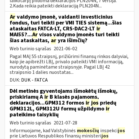
laikotarpį pildoma deklaracijos PLN204N, 7 versija.
2.Kada reikia pateikti deklaraciją PLN204N...
Ar
valdymo įmonė, valdanti investicinius
fondus, turi teikti per VMI TIES sistemą...šias
ataskaitas FATCA-LT, CRS-DAC2-LT
ir
MAI55?...
Ar
visos valdymo įmonės turi teikti
šias ataskaitas,
ar
yra išimčių?
Web turinio sąrašas
2021-06-02
Pagal MAĮ 55 straipsnį, prižiūrimi finansų rinkos dalyviai,
kaip jie apibrėžti LBĮ, privalo pateikti VMI informaciją,
nurodytą paminėtame straipsnyje. Pagal LBĮ 42
straipsnio 1 dalies nuostatas...
DUK:
DUK - FATCA
Dėl metinės gyventojams išmokėtų išmokų,
priskiriamų A
ir
B klasės pajamoms,
deklaracijos...GPM312 formos
ir
jos
priedų
GPM312L, GPM312U formų užpildymo
ir
pateikimo taisyklių
Web turinio sąrašas
2021-07-28
Informuojame, kad Valstybinės
mokesčių
inspekci
jos
prie Lietuvos Respublikos finansų ministeri
jos