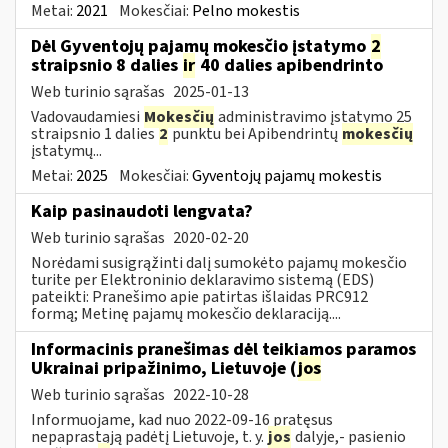
Metai:
2021
Mokesčiai:
Pelno mokestis
Dėl Gyventojų pajamų mokesčio įstatymo
2
straipsnio 8 dalies
ir
40 dalies apibendrinto
Web turinio sąrašas
2025-01-13
Vadovaudamiesi
Mokesčių
administravimo įstatymo 25
straipsnio 1 dalies
2
punktu bei Apibendrintų
mokesčių
įstatymų...
Metai:
2025
Mokesčiai:
Gyventojų pajamų mokestis
Kaip pasinaudoti lengvata?
Web turinio sąrašas
2020-02-20
Norėdami susigrąžinti dalį sumokėto pajamų mokesčio
turite per Elektroninio deklaravimo sistemą (EDS)
pateikti: Pranešimo apie patirtas išlaidas PRC912
formą; Metinę pajamų mokesčio deklaraciją....
Informacinis pranešimas dėl teikiamos paramos
Ukrainai pripažinimo, Lietuvoje (
jos
Web turinio sąrašas
2022-10-28
Informuojame, kad nuo 2022-09-16 pratęsus
nepaprastąją padėtį Lietuvoje, t. y.
jos
dalyje,- pasienio