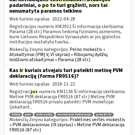
padariniai, o
po
to turi grąžinti, nors tai
nenumatyta paramos teikimo
Web turinio sąrašas
2022-04-28
Registracijos numeris KM2912 Ši informacija skelbiama:
Parama (28 str.) Paramos teikimą fiziniams asmenims,
kurie Lietuvos Respublikos Vyriausybės ar jos įgaliotos
institucijos nustatyta tvarka...
Mokesčių žinyno kategorijos:
Pelno mokestis »
Atskaitymai (PMĮ V, VI skyriai) » Ribojamų dydžių
leidžiami atskaitymai » Parama (28 str.)
Kas
ir
kuriais atvejais turi pateikti metinę PVM
deklaraciją (forma FR0516)?
Web turinio sąrašas
2018-11-22
Registraci
jos
numeris KM1136 Ši informacija skelbiama:
Metinė PVM deklaracija FR0516 (87 str.) Metinę PVM
deklaraciją FR0516 privalo pateikti: PVM mokėtojai
(įskaitant...
fr0516
pvm
mišri veikla
metinė pvm deklaracija
pvmį 87 str
Mokesčių žinyno kategorijos:
Pridėtinės vertės mokestis
» PVM deklaravimas (IX skyrius) » Metinė PVM deklaracija
FR0516 (87 str.)