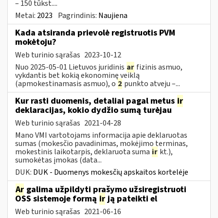
– 150 tūkst....
Metai:
2023
Pagrindinis:
Naujiena
Kada atsiranda prievolė registruotis PVM
mokėtoju?
Web turinio sąrašas
2023-10-12
Nuo 2025-05-01 Lietuvos juridinis
ar
fizinis asmuo,
vykdantis bet kokią ekonominę veiklą
(apmokestinamasis asmuo), o
2
punkto atveju –...
Kur rasti duomenis, detaliai pagal metus
ir
deklaracijas, kokio dydžio sumą turėjau
Web turinio sąrašas
2021-04-28
Mano VMI vartotojams informacija apie deklaruotas
sumas (mokesčio pavadinimas, mokėjimo terminas,
mokestinis laikotarpis, deklaruota suma
ir
kt.),
sumokėtas įmokas (data...
DUK:
DUK - Duomenys mokesčių apskaitos kortelėje
Ar
galima užpildyti prašymo užsiregistruoti
OSS sistemoje formą
ir
ją pateikti el
Web turinio sąrašas
2021-06-16