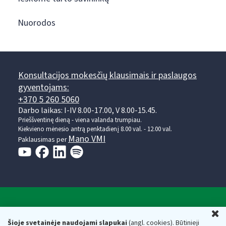
Nuorodos
Konsultacijos mokesčių klausimais ir paslaugos
gyventojams:
+370 5 260 5060
Darbo laikas: I-IV 8.00-17.00, V 8.00-15.45.
Prieššventinę dieną - viena valanda trumpiau.
Kiekvieno mėnesio antrą penktadienį 8.00 val. - 12.00 val.
Mano VMI
Paklausimas per
Valstybinė mokesčių inspekcija prie Lietuvos
U
Respublikos finansų ministerijos
Šioje svetainėje naudojami slapukai
(angl. cookies). Būtinieji