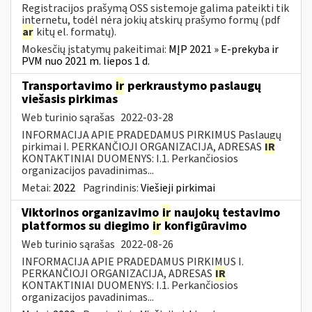
Registracijos prašymą OSS sistemoje galima pateikti tik
internetu, todėl nėra jokių atskirų prašymo formų (pdf
ar
kitų el. formatų).
Mokesčių įstatymų pakeitimai:
MĮP 2021 » E-prekyba ir
PVM nuo 2021 m. liepos 1 d.
Transportavimo
ir
perkraustymo paslaugų
viešasis pirkimas
Web turinio sąrašas
2022-03-28
INFORMACIJA APIE PRADEDAMUS PIRKIMUS Paslaugų
pirkimai I. PERKANČIOJI ORGANIZACIJA, ADRESAS
IR
KONTAKTINIAI DUOMENYS: I.1. Perkančiosios
organizacijos pavadinimas...
Metai:
2022
Pagrindinis:
Viešieji pirkimai
Viktorinos organizavimo
ir
naujokų testavimo
platformos su diegimo
ir
konfigūravimo
Web turinio sąrašas
2022-08-26
INFORMACIJA APIE PRADEDAMUS PIRKIMUS I.
PERKANČIOJI ORGANIZACIJA, ADRESAS
IR
KONTAKTINIAI DUOMENYS: I.1. Perkančiosios
organizacijos pavadinimas...