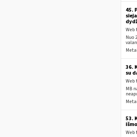
45. 
siej
dydž
Web t
Nuo 2
valand
Metai
36. 
su d
Web t
MB na
neap
Metai
53. 
išmo
Web t