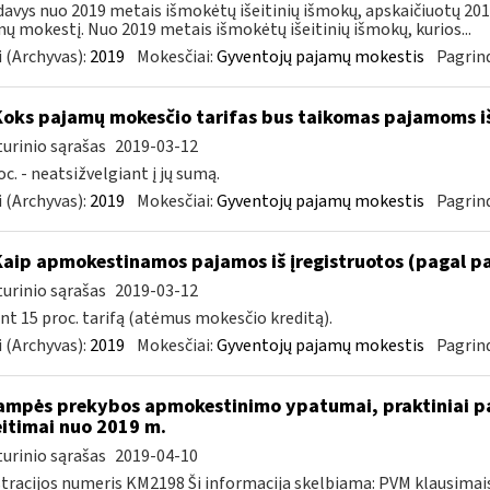
avys nuo 2019 metais išmokėtų išeitinių išmokų, apskaičiuotų 2018 
ų mokestį. Nuo 2019 metais išmokėtų išeitinių išmokų, kurios...
 (Archyvas):
2019
Mokesčiai:
Gyventojų pajamų mokestis
Pagrind
Koks pajamų mokesčio tarifas bus taikomas pajamoms i
urinio sąrašas
2019-03-12
oc. - neatsižvelgiant į jų sumą.
 (Archyvas):
2019
Mokesčiai:
Gyventojų pajamų mokestis
Pagrind
Kaip apmokestinamos pajamos iš įregistruotos (pagal p
urinio sąrašas
2019-03-12
nt 15 proc. tarifą (atėmus mokesčio kreditą).
 (Archyvas):
2019
Mokesčiai:
Gyventojų pajamų mokestis
Pagrind
ampės prekybos apmokestinimo ypatumai, praktiniai pa
itimai nuo 2019 m.
urinio sąrašas
2019-04-10
tracijos numeris KM2198 Ši informacija skelbiama: PVM klausima