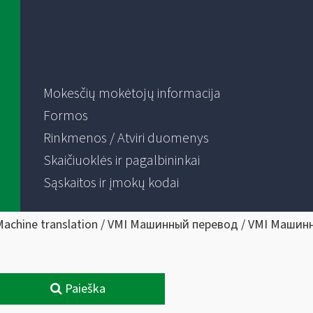
Mokesčių mokėtojų informacija
Formos
Rinkmenos / Atviri duomenys
Skaičiuoklės ir pagalbininkai
Sąskaitos ir įmokų kodai
Machine translation / VMI Машинный перевод / VMI Машин
Paieška