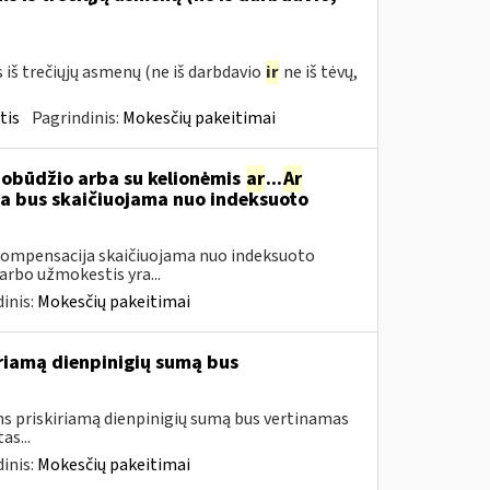
š trečiųjų asmenų (ne iš darbdavio
ir
ne iš tėvų,
tis
Pagrindinis:
Mokesčių pakeitimai
pobūdžio arba su kelionėmis
ar
...
Ar
 bus skaičiuojama nuo indeksuoto
ompensacija skaičiuojama nuo indeksuoto
arbo užmokestis yra...
inis:
Mokesčių pakeitimai
iamą dienpinigių sumą bus
 priskiriamą dienpinigių sumą bus vertinamas
as...
inis:
Mokesčių pakeitimai