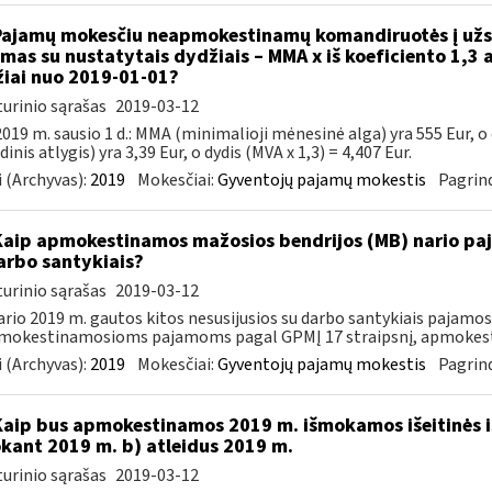
Pajamų mokesčiu neapmokestinamų komandiruotės į užsi
amas su nustatytais dydžiais – MMA x iš koeficiento 1,3 a
iai nuo 2019-01-01?
urinio sąrašas
2019-03-12
019 m. sausio 1 d.: MMA (minimalioji mėnesinė alga) yra 555 Eur, o
inis atlygis) yra 3,39 Eur, o dydis (MVA x 1,3) = 4,407 Eur.
 (Archyvas):
2019
Mokesčiai:
Gyventojų pajamų mokestis
Pagrind
Kaip apmokestinamos mažosios bendrijos (MB) nario paj
arbo santykiais?
urinio sąrašas
2019-03-12
rio 2019 m. gautos kitos nesusijusios su darbo santykiais pajamo
mokestinamosioms pajamoms pagal GPMĮ 17 straipsnį, apmokesti
 (Archyvas):
2019
Mokesčiai:
Gyventojų pajamų mokestis
Pagrind
Kaip bus apmokestinamos 2019 m. išmokamos išeitinės i
kant 2019 m. b) atleidus 2019 m.
urinio sąrašas
2019-03-12