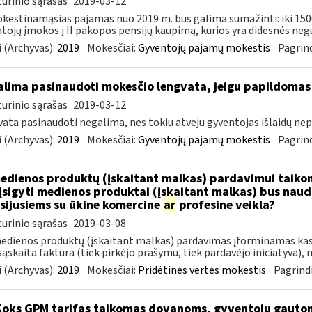
urinio sąrašas
2019-03-12
estinamąsias pajamas nuo 2019 m. bus galima sumažinti: iki 15
tojų įmokos į II pakopos pensijų kaupimą, kurios yra didesnės negu 
 (Archyvas):
2019
Mokesčiai:
Gyventojų pajamų mokestis
Pagrind
lima pasinaudoti mokesčio lengvata, jeigu papildomas
urinio sąrašas
2019-03-12
ata pasinaudoti negalima, nes tokiu atveju gyventojas išlaidų nepa
 (Archyvas):
2019
Mokesčiai:
Gyventojų pajamų mokestis
Pagrind
dienos produktų (įskaitant malkas) pardavimui taikoma
įsigyti medienos produktai (įskaitant malkas) bus nau
sijusiems su ūkine komercine
ar
profesine veikla?
urinio sąrašas
2019-03-08
edienos produktų (įskaitant malkas) pardavimas įforminamas kas
ąskaita faktūra (tiek pirkėjo prašymu, tiek pardavėjo iniciatyva), n
 (Archyvas):
2019
Mokesčiai:
Pridėtinės vertės mokestis
Pagrindi
Koks GPM tarifas taikomas dovanoms, gyventojų gautoms