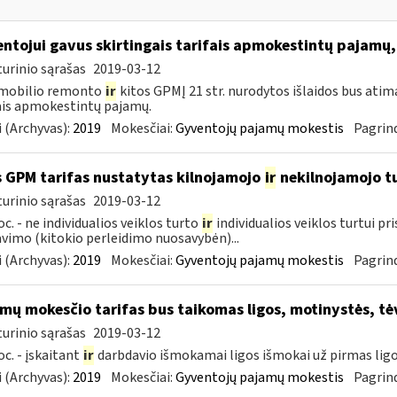
ntojui gavus skirtingais tarifais apmokestintų pajamų,
urinio sąrašas
2019-03-12
mobilio remonto
ir
kitos GPMĮ 21 str. nurodytos išlaidos bus atim
ais apmokestintų pajamų.
 (Archyvas):
2019
Mokesčiai:
Gyventojų pajamų mokestis
Pagrind
 GPM tarifas nustatytas kilnojamojo
ir
nekilnojamojo 
urinio sąrašas
2019-03-12
oc. - ne individualios veiklos turto
ir
individualios veiklos turtui p
vimo (kitokio perleidimo nuosavybėn)...
 (Archyvas):
2019
Mokesčiai:
Gyventojų pajamų mokestis
Pagrind
mų mokesčio tarifas bus taikomas ligos, motinystės, tė
urinio sąrašas
2019-03-12
oc. - įskaitant
ir
darbdavio išmokamai ligos išmokai už pirmas ligo
 (Archyvas):
2019
Mokesčiai:
Gyventojų pajamų mokestis
Pagrind