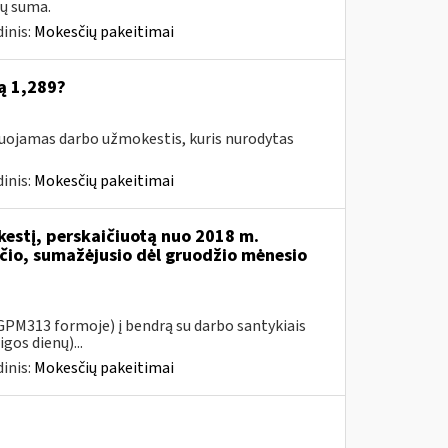
ų suma.
inis:
Mokesčių pakeitimai
ą 1,289?
suojamas darbo užmokestis, kuris nurodytas
inis:
Mokesčių pakeitimai
kestį, perskaičiuotą nuo 2018 m.
io, sumažėjusio dėl gruodžio mėnesio
PM313 formoje) į bendrą su darbo santykiais
gos dienų)...
inis:
Mokesčių pakeitimai