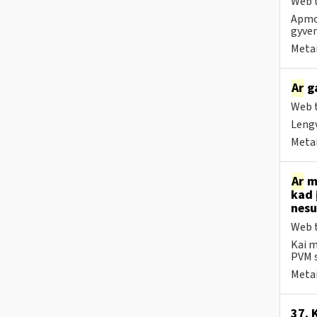
Web t
Apmok
gyven
Metai
Ar
ga
Web t
Lengv
Metai
Ar
me
kad 
nesu
Web t
Kai m
PVM s
Metai
37. 