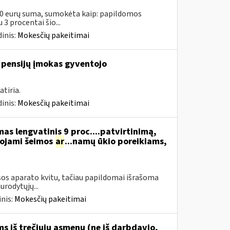
00 eurų suma, sumokėta kaip: papildomos
3 procentai šio...
inis:
Mokesčių pakeitimai
 pensijų įmokas gyventojo
tiria.
inis:
Mokesčių pakeitimai
s lengvatinis 9 proc....patvirtinimą,
dojami šeimos
ar
...namų ūkio poreikiams,
os aparato kvitu, tačiau papildomai išrašoma
urodytųjų...
nis:
Mokesčių pakeitimai
 iš trečiųjų asmenų (ne iš darbdavio,