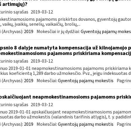
iš artimųjų)?
urinio sąrašas
2019-03-12
estinamosioms pajamoms priskirtos dovanos, gyventojų gautos i
, vaikų, įvaikių, senelių, vaikaičių, brolių,...
 (Archyvas):
2019
Mokesčiai ir jų dydžiai:
Gyventojų pajamų mokes
ipsnio 8 dalyje numatyta kompensacija už kilnojamojo 
mokestinamosioms pajamoms priskiriama kompensacija
urinio sąrašas
2019-03-12
, nuo 2019-01-01 neapmokestinamosioms pajamoms priskiriama k
ikius koeficientą 1,289 darbo užmokesčio. Pvz., jeigu indeksuotas d
 (Archyvas):
2019
Mokesčiai:
Gyventojų pajamų mokestis
Pagrind
skaičiuojant neapmokestinamosioms pajamoms priskir
urinio sąrašas
2019-03-12
 nuo 2019-01-01 apskaičiuojant neapmokestinamosioms pajamoms
suotas darbo užmokestis (valandinis tarifinis atlygis), t. y. padidint
 (Archyvas):
2019
Mokesčiai:
Gyventojų pajamų mokestis
Pagrind