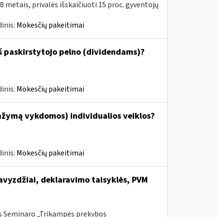
metais, privalės išskaičiuoti 15 proc. gyventojų
inis:
Mokesčių pakeitimai
š paskirstytojo pelno (dividendams)?
inis:
Mokesčių pakeitimai
ažymą vykdomos) individualios veiklos?
inis:
Mokesčių pakeitimai
vyzdžiai, deklaravimo taisyklės, PVM
is Seminaro „Trikampės prekybos