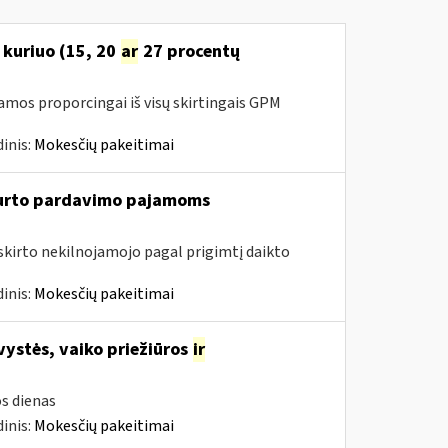
 kuriuo (15, 20
ar
27 procentų
amos proporcingai iš visų skirtingais GPM
inis:
Mokesčių pakeitimai
turto pardavimo pajamoms
riskirto nekilnojamojo pagal prigimtį daikto
inis:
Mokesčių pakeitimai
vystės, vaiko priežiūros
ir
s dienas
inis:
Mokesčių pakeitimai