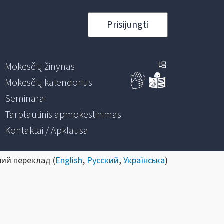
Prisijungti
Mokesčių žinynas
Mokesčių kalendorius
Seminarai
Tarptautinis apmokestinimas
Kontaktai / Apklausa
ний переклад (
English
,
Русский
,
Українська
)