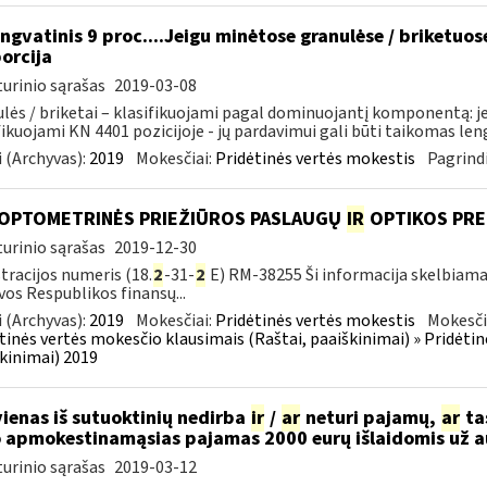
ngvatinis 9 proc....Jeigu minėtose granulėse / briketuo
orcija
urinio sąrašas
2019-03-08
lės / briketai – klasifikuojami pagal dominuojantį komponentą: j
fikuojami KN 4401 pozicijoje - jų pardavimui gali būti taikomas lengv
 (Archyvas):
2019
Mokesčiai:
Pridėtinės vertės mokestis
Pagrindi
 OPTOMETRINĖS PRIEŽIŪROS PASLAUGŲ
IR
OPTIKOS PRE
urinio sąrašas
2019-12-30
tracijos numeris (18.
2
-31-
2
E) RM-38255 Ši informacija skelbiama:
vos Respublikos finansų...
 (Archyvas):
2019
Mokesčiai:
Pridėtinės vertės mokestis
Mokesči
tinės vertės mokesčio klausimais (Raštai, paaiškinimai) » Pridėti
kinimai) 2019
vienas iš sutuoktinių nedirba
ir
/
ar
neturi pajamų,
ar
tas
 apmokestinamąsias pajamas 2000 eurų išlaidomis už 
urinio sąrašas
2019-03-12