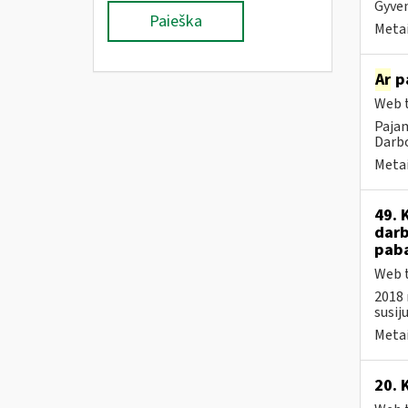
Gyven
Paieška
Metai
Ar
pa
Web t
Pajam
Darbo
Metai
49. 
darb
paba
Web t
2018 
susij
Metai
20. 