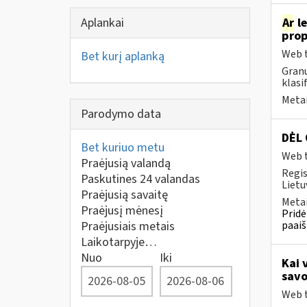
Aplankai
Ar
le
prop
Web t
Bet kurį aplanką
Granu
klasi
Metai
Parodymo data
DĖL
Bet kuriuo metu
Web t
Praėjusią valandą
Regis
Paskutines 24 valandas
Lietu
Praėjusią savaitę
Metai
Praėjusį mėnesį
Pridė
Praėjusiais metais
paaiš
Laikotarpyje…
Nuo
Iki
Kai 
savo
Web t