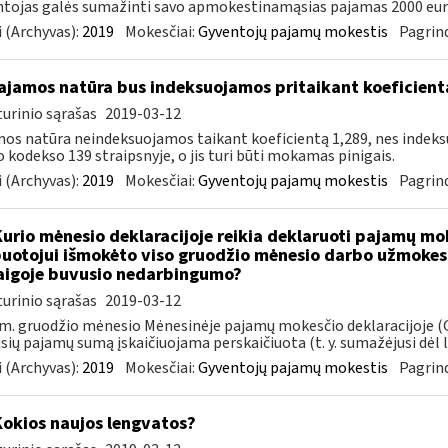
tojas galės sumažinti savo apmokestinamąsias pajamas 2000 eur
 (Archyvas):
2019
Mokesčiai:
Gyventojų pajamų mokestis
Pagrind
jamos natūra bus indeksuojamos pritaikant koeficient
urinio sąrašas
2019-03-12
os natūra neindeksuojamos taikant koeficientą 1,289, nes indek
 kodekso 139 straipsnyje, o jis turi būti mokamas pinigais.
 (Archyvas):
2019
Mokesčiai:
Gyventojų pajamų mokestis
Pagrind
Kurio mėnesio deklaracijoje reikia deklaruoti pajamų mo
uotojui išmokėto viso gruodžio mėnesio darbo užmokesč
igoje buvusio nedarbingumo?
urinio sąrašas
2019-03-12
m. gruodžio mėnesio Mėnesinėje pajamų mokesčio deklaracijoje (G
usių pajamų sumą įskaičiuojama perskaičiuota (t. y. sumažėjusi dėl li
 (Archyvas):
2019
Mokesčiai:
Gyventojų pajamų mokestis
Pagrind
Kokios naujos lengvatos?