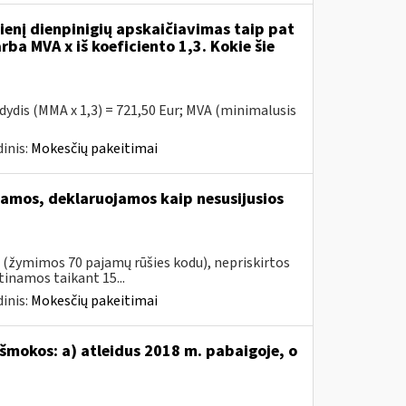
enį dienpinigių apskaičiavimas taip pat
rba MVA x iš koeficiento 1,3. Kokie šie
 dydis (MMA x 1,3) = 721,50 Eur; MVA (minimalusis
inis:
Mokesčių pakeitimai
amos, deklaruojamos kaip nesusijusios
s (žymimos 70 pajamų rūšies kodu), nepriskirtos
namos taikant 15...
inis:
Mokesčių pakeitimai
šmokos: a) atleidus 2018 m. pabaigoje, o