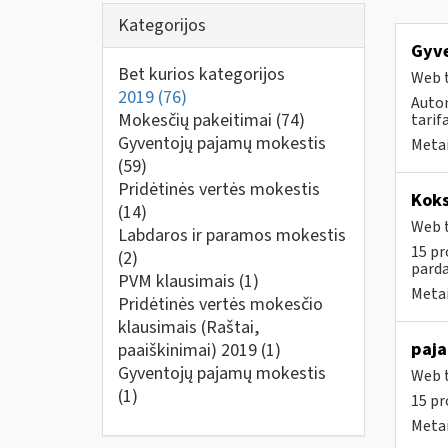
Kategorijos
Gyve
Bet kurios kategorijos
Web t
2019
(76)
Auto
Mokesčių pakeitimai
(74)
tarif
Gyventojų pajamų mokestis
Metai
(59)
Pridėtinės vertės mokestis
Koks
(14)
Web t
Labdaros ir paramos mokestis
15 pr
(2)
parda
PVM klausimais
(1)
Metai
Pridėtinės vertės mokesčio
klausimais (Raštai,
paja
paaiškinimai) 2019
(1)
Gyventojų pajamų mokestis
Web t
(1)
15 pr
Metai