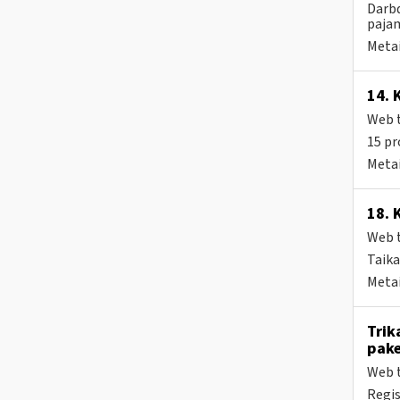
Darbd
pajam
Metai
14. 
Web t
15 pr
Metai
18. 
Web t
Taika
Metai
Trik
pake
Web t
Regis