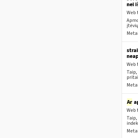
nei 
Web t
Apmok
įtėvių
Metai
stra
neap
Web t
Taip
prita
Metai
Ar
ap
Web t
Taip,
indek
Metai