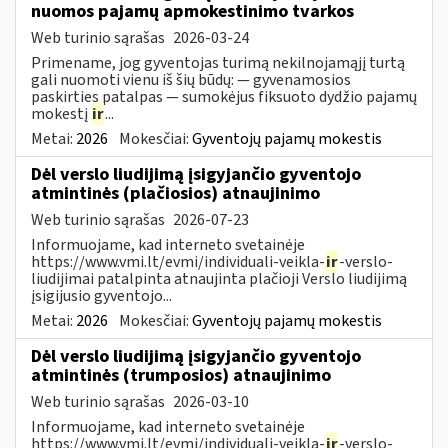
nuomos pajamų apmokestinimo tvarkos
Web turinio sąrašas
2026-03-24
Primename, jog gyventojas turimą nekilnojamąjį turtą
gali nuomoti vienu iš šių būdų: — gyvenamosios
paskirties patalpas — sumokėjus fiksuoto dydžio pajamų
mokestį
ir
...
Metai:
2026
Mokesčiai:
Gyventojų pajamų mokestis
Dėl verslo liudijimą įsigyjančio gyventojo
atmintinės (plačiosios) atnaujinimo
Web turinio sąrašas
2026-07-23
Informuojame, kad interneto svetainėje
https://www.vmi.lt/evmi/individuali-veikla-
ir
-verslo-
liudijimai patalpinta atnaujinta plačioji Verslo liudijimą
įsigijusio gyventojo...
Metai:
2026
Mokesčiai:
Gyventojų pajamų mokestis
Dėl verslo liudijimą įsigyjančio gyventojo
atmintinės (trumposios) atnaujinimo
Web turinio sąrašas
2026-03-10
Informuojame, kad interneto svetainėje
https://www.vmi.lt/evmi/individuali-veikla-
ir
-verslo-