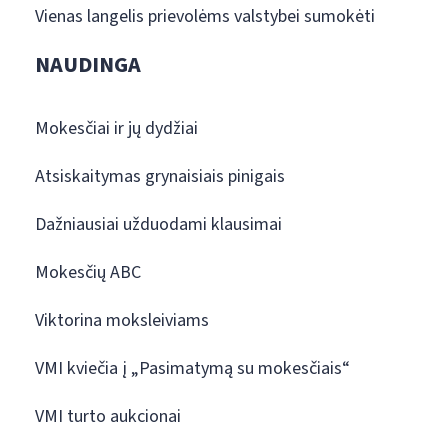
Vienas langelis prievolėms valstybei sumokėti
NAUDINGA
Mokesčiai ir jų dydžiai
Atsiskaitymas grynaisiais pinigais
Dažniausiai užduodami klausimai
Mokesčių ABC
Viktorina moksleiviams
VMI kviečia į „Pasimatymą su mokesčiais“
VMI turto aukcionai