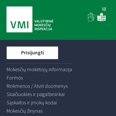
Prisijungti
Mokesčių mokėtojų informacija
Formos
Rinkmenos / Atviri duomenys
Skaičiuoklės ir pagalbininkai
Sąskaitos ir įmokų kodai
Mokesčių žinynas