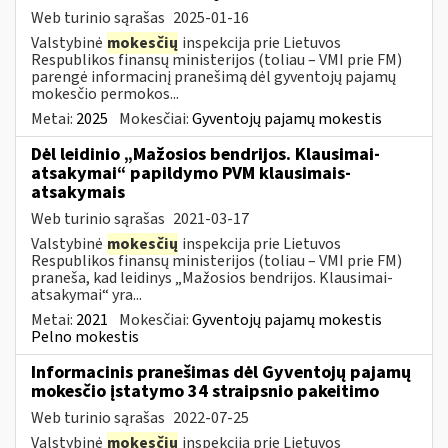
Web turinio sąrašas
2025-01-16
Valstybinė
mokesčių
inspekcija prie Lietuvos
Respublikos finansų ministerijos (toliau – VMI prie FM)
parengė informacinį pranešimą dėl gyventojų pajamų
mokesčio permokos...
Metai:
2025
Mokesčiai:
Gyventojų pajamų mokestis
Dėl leidinio „Mažosios bendrijos. Klausimai-
atsakymai“ papildymo PVM klausimais-
atsakymais
Web turinio sąrašas
2021-03-17
Valstybinė
mokesčių
inspekcija prie Lietuvos
Respublikos finansų ministerijos (toliau – VMI prie FM)
praneša, kad leidinys „Mažosios bendrijos. Klausimai-
atsakymai“ yra...
Metai:
2021
Mokesčiai:
Gyventojų pajamų mokestis
Pelno mokestis
Informacinis pranešimas dėl Gyventojų pajamų
mokesčio įstatymo 34 straipsnio pakeitimo
Web turinio sąrašas
2022-07-25
Valstybinė
mokesčių
inspekcija prie Lietuvos