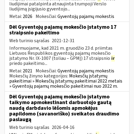
liudijimai patalpinta atnaujinta trumpoji Verslo
liudijimą įsigijusio gyventojo...
Metai:
2026
Mokesčiai:
Gyventojų pajamų mokestis
Dėl Gyventojų pajamų mokesčio įstatymo 17
straipsnio pakeitimo
Web turinio sąrašas
2021-12-31
Informuojame, kad 2021 m. gruodžio 23 d. priimtas
Lietuvos Respublikos gyventojų pajamų mokesčio
įstatymo Nr. IX-1007 (toliau – GPMĮ) 17 straipsnio
ir
priedo pakeitimo...
Metai:
2021
Mokesčiai:
Gyventojų pajamų mokestis
Mokesčių žinyno kategorijos:
Mokesčių įstatymų
pakeitimai » Mokesčių įstatymų pakeitimai 2022 metais
» Gyventojų pajamų mokesčio pakeitimai nuo 2022 m.
Dėl Gyventojų pajamų mokesčio įstatymo
taikymo apmokestinant darbuotojo gautą
naudą darbdavio lėšomis apmokėjus
papildomo (savanoriško) sveikatos draudimo
paslaugą
Web turinio sąrašas
2026-04-16