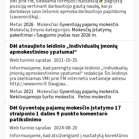
VMI prie FM, siekdama formuoti nuoseklią
ir
pagrįstą
poziciją vertinant darbuotojo gautą naudą, kai jo
darbdavys savo lėšomis apmoka darbuotojo papildomą
(savanorišką)...
Metai:
2026
Mokesčiai:
Gyventojų pajamų mokestis
Mokesčių žinyno kategorijos:
Mokesčių įstatymų
pakeitimai » Saugumo įnašas nuo 2026 m.
Dėl atnaujinto leidinio „Individualių įmonių
apmokestinimo ypatumai“
Web turinio sąrašas
2021-10-25
Informuojame, kad parengta nauja leidinio „Individualių
įmonių apmokestinimo ypatumai“ redakcija. Šis leidinys
yra skelbiamas VMI prie FM interneto svetainėje adresu
http://www.vmi.lt Daugiau...
Metai:
2021
Mokesčiai:
Gyventojų pajamų mokestis
Nekilnojamojo turto mokestis
Pelno mokestis
Dėl Gyventojų pajamų mokesčio įstatymo 17
straipsnio 1 dalies 9 punkto komentaro
patikslinimo
Web turinio sąrašas
2024-08-20
Informuojame, kad atsižvelgiant į nustatytą korektūros