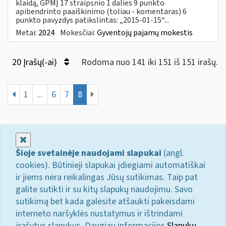
klaidą, GPMĮ 17 straipsnio 1 dalies 9 punkto
apibendrinto paaiškinimo (toliau - komentaras) 6
punkto pavyzdys patikslintas: „2015-01-15“...
Metai:
2024
Mokesčiai:
Gyventojų pajamų mokestis
20 Įrašų(-ai)
Rodoma nuo 141 iki 151 iš 151 irašų.
1
...
6
7
8
Uždaryti
Šioje svetainėje naudojami slapukai
(angl.
cookies). Būtinieji slapukai įdiegiami automatiškai
ir jiems nėra reikalingas Jūsų sutikimas. Taip pat
galite sutikti ir su kitų slapukų naudojimu. Savo
sutikimą bet kada galėsite atšaukti pakeisdami
interneto naršyklės nustatymus ir ištrindami
įrašytus slapukus. Daugiau informacijos
Slapukų