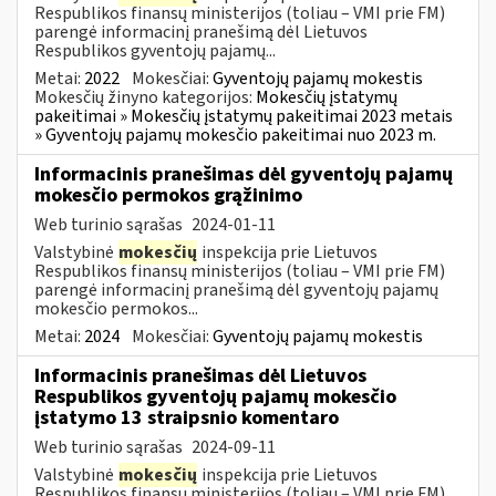
Respublikos finansų ministerijos (toliau – VMI prie FM)
parengė informacinį pranešimą dėl Lietuvos
Respublikos gyventojų pajamų...
Metai:
2022
Mokesčiai:
Gyventojų pajamų mokestis
Mokesčių žinyno kategorijos:
Mokesčių įstatymų
pakeitimai » Mokesčių įstatymų pakeitimai 2023 metais
» Gyventojų pajamų mokesčio pakeitimai nuo 2023 m.
Informacinis pranešimas dėl gyventojų pajamų
mokesčio permokos grąžinimo
Web turinio sąrašas
2024-01-11
Valstybinė
mokesčių
inspekcija prie Lietuvos
Respublikos finansų ministerijos (toliau – VMI prie FM)
parengė informacinį pranešimą dėl gyventojų pajamų
mokesčio permokos...
Metai:
2024
Mokesčiai:
Gyventojų pajamų mokestis
Informacinis pranešimas dėl Lietuvos
Respublikos gyventojų pajamų mokesčio
įstatymo 13 straipsnio komentaro
Web turinio sąrašas
2024-09-11
Valstybinė
mokesčių
inspekcija prie Lietuvos
Respublikos finansų ministerijos (toliau – VMI prie FM)