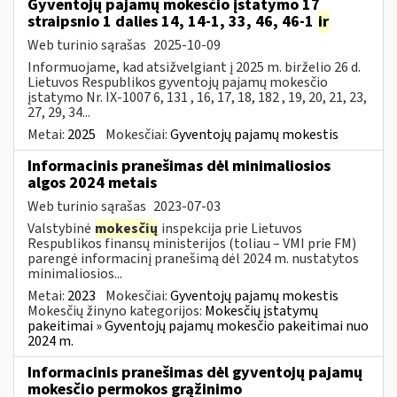
Gyventojų pajamų mokesčio įstatymo 17
straipsnio 1 dalies 14, 14-1, 33, 46, 46-1
ir
Web turinio sąrašas
2025-10-09
Informuojame, kad atsižvelgiant į 2025 m. birželio 26 d.
Lietuvos Respublikos gyventojų pajamų mokesčio
įstatymo Nr. IX-1007 6, 131 , 16, 17, 18, 182 , 19, 20, 21, 23,
27, 29, 34...
Metai:
2025
Mokesčiai:
Gyventojų pajamų mokestis
Informacinis pranešimas dėl minimaliosios
algos 2024 metais
Web turinio sąrašas
2023-07-03
Valstybinė
mokesčių
inspekcija prie Lietuvos
Respublikos finansų ministerijos (toliau – VMI prie FM)
parengė informacinį pranešimą dėl 2024 m. nustatytos
minimaliosios...
Metai:
2023
Mokesčiai:
Gyventojų pajamų mokestis
Mokesčių žinyno kategorijos:
Mokesčių įstatymų
pakeitimai » Gyventojų pajamų mokesčio pakeitimai nuo
2024 m.
Informacinis pranešimas dėl gyventojų pajamų
mokesčio permokos grąžinimo