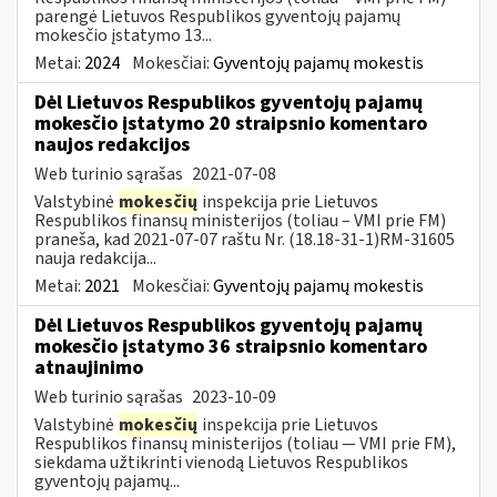
parengė Lietuvos Respublikos gyventojų pajamų
mokesčio įstatymo 13...
Metai:
2024
Mokesčiai:
Gyventojų pajamų mokestis
Dėl Lietuvos Respublikos gyventojų pajamų
mokesčio įstatymo 20 straipsnio komentaro
naujos redakcijos
Web turinio sąrašas
2021-07-08
Valstybinė
mokesčių
inspekcija prie Lietuvos
Respublikos finansų ministerijos (toliau – VMI prie FM)
praneša, kad 2021-07-07 raštu Nr. (18.18-31-1)RM-31605
nauja redakcija...
Metai:
2021
Mokesčiai:
Gyventojų pajamų mokestis
Dėl Lietuvos Respublikos gyventojų pajamų
mokesčio įstatymo 36 straipsnio komentaro
atnaujinimo
Web turinio sąrašas
2023-10-09
Valstybinė
mokesčių
inspekcija prie Lietuvos
Respublikos finansų ministerijos (toliau — VMI prie FM),
siekdama užtikrinti vienodą Lietuvos Respublikos
gyventojų pajamų...