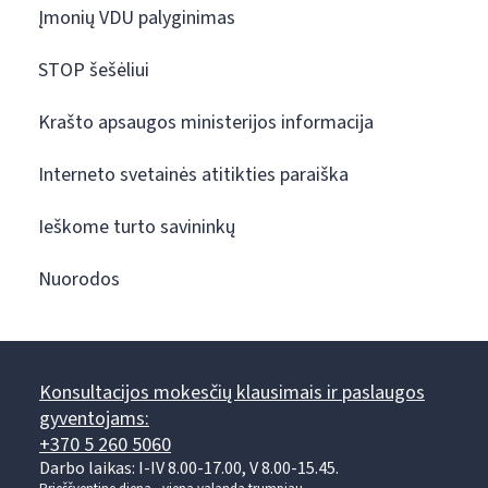
Įmonių VDU palyginimas
STOP šešėliui
Krašto apsaugos ministerijos informacija
Interneto svetainės atitikties paraiška
Ieškome turto savininkų
Nuorodos
Konsultacijos mokesčių klausimais ir paslaugos
gyventojams:
+370 5 260 5060
Darbo laikas: I-IV 8.00-17.00, V 8.00-15.45.