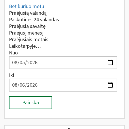
Bet kuriuo metu
Praėjusią valandą
Paskutines 24 valandas
Praėjusią savaitę
Praėjusį mėnesį
Praėjusiais metais
Laikotarpyje…
Nuo
Iki
Paieška