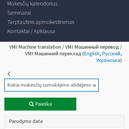
Mokesčių kalendorius
Seminarai
Tarptautinis apmokestinimas
Kontaktai / Apklausa
VMI Machine translation / VMI Машинный перевод /
VMI Машинний переклад (
English
,
Русский
,
Українська
)
Paieška
Parodymo data