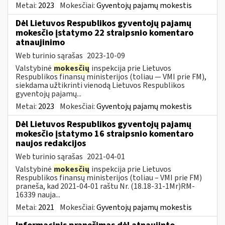
Metai:
2023
Mokesčiai:
Gyventojų pajamų mokestis
Dėl Lietuvos Respublikos gyventojų pajamų
mokesčio įstatymo 22 straipsnio komentaro
atnaujinimo
Web turinio sąrašas
2023-10-09
Valstybinė
mokesčių
inspekcija prie Lietuvos
Respublikos finansų ministerijos (toliau — VMI prie FM),
siekdama užtikrinti vienodą Lietuvos Respublikos
gyventojų pajamų...
Metai:
2023
Mokesčiai:
Gyventojų pajamų mokestis
Dėl Lietuvos Respublikos gyventojų pajamų
mokesčio įstatymo 16 straipsnio komentaro
naujos redakcijos
Web turinio sąrašas
2021-04-01
Valstybinė
mokesčių
inspekcija prie Lietuvos
Respublikos finansų ministerijos (toliau – VMI prie FM)
praneša, kad 2021-04-01 raštu Nr. (18.18-31-1Mr)RM-
16339 nauja...
Metai:
2021
Mokesčiai:
Gyventojų pajamų mokestis