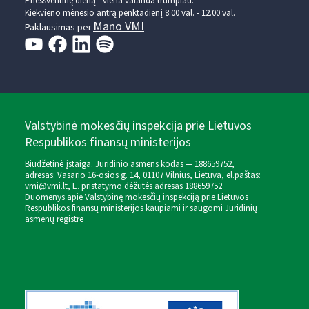
Prieššventinę dieną - viena valanda trumpiau.
Kiekvieno mėnesio antrą penktadienį 8.00 val. - 12.00 val.
Mano VMI
Paklausimas per
Valstybinė mokesčių inspekcija prie Lietuvos
Respublikos finansų ministerijos
Biudžetinė įstaiga. Juridinio asmens kodas — 188659752,
adresas: Vasario 16-osios g. 14, 01107 Vilnius, Lietuva, el.paštas:
vmi@vmi.lt
, E. pristatymo dėžutės adresas 188659752
Duomenys apie Valstybinę mokesčių inspekciją prie Lietuvos
Respublikos finansų ministerijos kaupiami ir saugomi Juridinių
asmenų registre