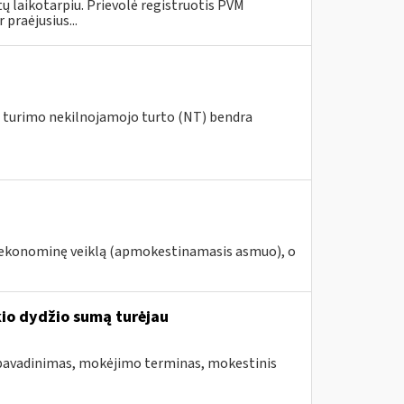
ų laikotarpiu. Prievolė registruotis PVM
praėjusius...
ių turimo nekilnojamojo turto (NT) bendra
ą ekonominę veiklą (apmokestinamasis asmuo), o
kio dydžio sumą turėjau
pavadinimas, mokėjimo terminas, mokestinis