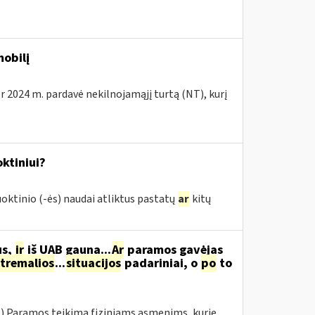
obilį
r 2024 m. pardavė nekilnojamąjį turtą (NT), kurį
ktiniui?
oktinio (-ės) naudai atliktus pastatų
ar
kitų
us,
ir
iš UAB gauna...
Ar
paramos gavėjas
tremalios
...
situacijos
padariniai, o
po
to
.) Paramos teikimą fiziniams asmenims, kurie