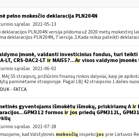
nė pelno mokesčio deklaracija PLN204N
urinio sąrašas
2021-05-13
i deklaracijos PLN204N versija pildoma už 2020 metų mokestinį la
ma deklaracijos PLN204N, 7 versija. 2.Kada reikia pateikti deklarac
ldymo įmonė, valdanti investicinius fondus, turi teikti 
A-LT, CRS-DAC2-LT
ir
MAI55?...
Ar
visos valdymo įmonės tu
urinio sąrašas
2021-06-02
 MAĮ 55 straipsnį, prižiūrimi finansų rinkos dalyviai, kaip jie apibrė
ytą paminėtame straipsnyje. Pagal LBĮ 42 straipsnio 1 dalies nuost
DUK - FATCA
metinės gyventojams išmokėtų išmokų, priskiriamų A
ir
aracijos...GPM312 formos
ir
jos
priedų GPM312L, GPM3
yklių
urinio sąrašas
2021-07-28
muojame, kad Valstybinės
mokesčių
inspekci
jos
prie Lietuvos Re