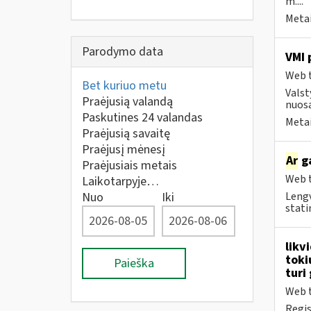
m....
Metai
Parodymo data
VMI 
Web t
Bet kuriuo metu
Valst
Praėjusią valandą
nuosa
Paskutines 24 valandas
Metai
Praėjusią savaitę
Praėjusį mėnesį
Ar
ga
Praėjusiais metais
Web t
Laikotarpyje…
Nuo
Iki
Lengv
statin
likv
toki
Paieška
turi
Web t
Regis