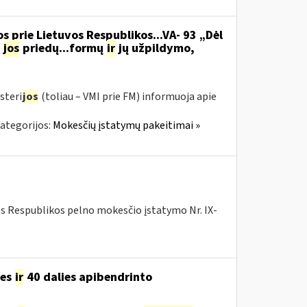
s prie Lietuvos Respublikos...VA- 93 „Dėl
jos
priedų...formų
ir
jų užpildymo,
steri
jos
(toliau – VMI prie FM) informuoja apie
ategorijos:
Mokesčių įstatymų pakeitimai »
os Respublikos pelno mokesčio įstatymo Nr. IX-
ies
ir
40 dalies apibendrinto