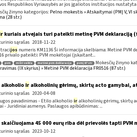
vos Respublikos Vyriausybės ar jos įgaliotos institucijos nustatyta 
čių žinyno kategorijos:
Pelno mokestis » Atskaitymai (PMĮ V, VI sk
a (28 str.)
ir
kuriais atvejais turi pateikti metinę PVM deklaraciją
urinio sąrašas
2018-11-22
traci
jos
numeris KM1136 Ši informacija skelbiama: Metinė PVM dek
6 privalo pateikti: PVM mokėtojai (įskaitant...
Mokesčių žinyno kat
pvm
mišri veikla
metinė pvm deklaracija
pvmį 87 str
ravimas (IX skyrius) » Metinė PVM deklaracija FR0516 (87 str.)
o alkoholio
ir
alkoholinių gėrimų, skirtų acto gamybai, a
urinio sąrašas
2020-04-08
ugos pavadinimas - Etilo alkoholio
ir
alkoholinių gėrimų, skirtų a
ai - Juridiniai asmenys. Paslaugos apibūdinimas: ...
 skaičiuojama 45 000 eurų riba dėl prievolės tapti PVM
urinio sąrašas
2023-10-12