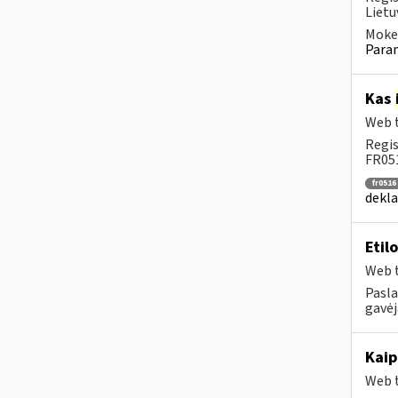
Lietu
Mokes
Param
Kas
Web t
Regis
FR051
fr0516
dekla
Etil
Web t
Pasla
gavėj
Kaip
Web t