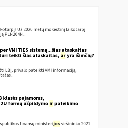
ikotarpį? Už 2020 metų mokestinį laikotarpį
iją PLN204N...
per VMI TIES sistemą...šias ataskaitas
ri teikti šias ataskaitas,
ar
yra išimčių?
žti LBĮ, privalo pateikti VMI informaciją,
atas...
B klasės pajamoms,
12U formų užpildymo
ir
pateikimo
spublikos finansų ministeri
jos
viršininko 2021