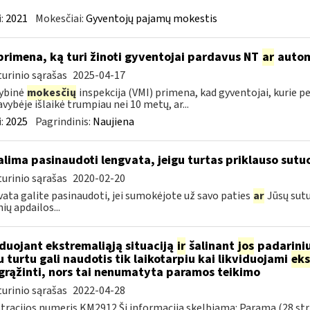
:
2021
Mokesčiai:
Gyventojų pajamų mokestis
primena, ką turi žinoti gyventojai pardavus NT
ar
autom
urinio sąrašas
2025-04-17
ybinė
mokesčių
inspekcija (VMI) primena, kad gyventojai, kurie pe
vybėje išlaikė trumpiau nei 10 metų, ar...
:
2025
Pagrindinis:
Naujiena
lima pasinaudoti lengvata, jeigu turtas priklauso sutuo
urinio sąrašas
2020-02-20
ata galite pasinaudoti, jei sumokėjote už savo paties
ar
Jūsų sutu
ių apdailos...
iduojant ekstremaliąją situaciją
ir
šalinant
jos
padarini
u turtu gali naudotis tik laikotarpiu kai likviduojami
eks
 grąžinti, nors tai nenumatyta paramos teikimo
urinio sąrašas
2022-04-28
tracijos numeris KM2912 Ši informacija skelbiama: Parama (28 str