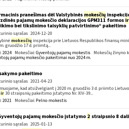
rmacinis pranešimas dėl Valstybinės
mokesčių
inspekcijo
zdinės pajamų mokesčio deklaracijos GPM311 formos
ir
ikimo bei tikslinimo taisyklių patvirtinimo“ pakeitimo
urinio sąrašas
2024-12-20
ybinė
mokesčių
inspekcija prie Lietuvos Respublikos finansų mini
m. gruodžio 17 d. priimtą...
:
2024
Mokesčiai:
Gyventojų pajamų mokestis
Mokesčių žinyno k
tojų pajamų mokesčio pakeitimai nuo 2024 m.
įsakymo pakeitimo
urinio sąrašas
2021-04-23
muojame, kad atsižvelgiant į 2020 m. gruodžio 3 d. priimto Lietuv
5
ir
30 straipsnių pakeitimo įstatymo Nr. XIV-39...
:
2021
Mokesčiai:
Pelno mokestis
Gyventojų pajamų mokesčio įstatymo
2
straipsnio 8 dal
urinio sąrašas
2025-01-13