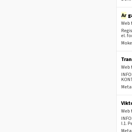
Ar
ga
Web t
Regis
el. f
Mokes
Tra
Web t
INFO
KONTA
Metai
Vikt
Web t
INFO
I.1. 
Metai