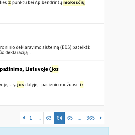
lies
2
punktu bei Apibendrintų
mokesčių
roninio deklaravimo sistemą (EDS) pateikti:
deklaraciją....
pažinimo, Lietuvoje (
jos
je, t. y.
jos
dalyje,- pasienio ruožuose
ir
1
...
63
64
65
...
365