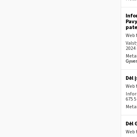
Info
Pavy
pate
Web t
Valst
2024 
Metai
Gyven
Dėl 
Web t
Infor
675 
Metai
Dėl 
Web t