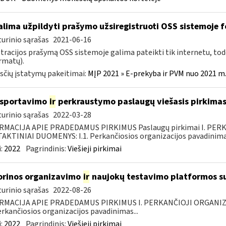
lima užpildyti prašymo užsiregistruoti OSS sistemoje
urinio sąrašas
2021-06-16
tracijos prašymą OSS sistemoje galima pateikti tik internetu, tod
ormatų).
čių įstatymų pakeitimai:
MĮP 2021 » E-prekyba ir PVM nuo 2021 m. 
nsportavimo
ir
perkraustymo paslaugų viešasis pirkima
urinio sąrašas
2022-03-28
RMACIJA APIE PRADEDAMUS PIRKIMUS Paslaugų pirkimai I. PER
KTINIAI DUOMENYS: I.1. Perkančiosios organizacijos pavadinimas
:
2022
Pagrindinis:
Viešieji pirkimai
orinos organizavimo
ir
naujokų testavimo platformos s
urinio sąrašas
2022-08-26
RMACIJA APIE PRADEDAMUS PIRKIMUS I. PERKANČIOJI ORGANIZ
Perkančiosios organizacijos pavadinimas...
:
2022
Pagrindinis:
Viešieji pirkimai