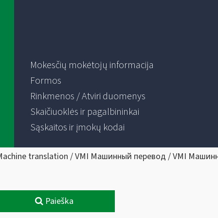
Mokesčių mokėtojų informacija
Formos
Rinkmenos / Atviri duomenys
Skaičiuoklės ir pagalbininkai
Sąskaitos ir įmokų kodai
Machine translation / VMI Машинный перевод / VMI Машин
Paieška