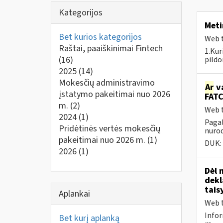
Kategorijos
Meti
Bet kurios kategorijos
Web t
Raštai, paaiškinimai Fintech
1.Kur
(16)
pildo
2025
(14)
Mokesčių administravimo
Ar
va
įstatymo pakeitimai nuo 2026
FATC
m.
(2)
Web t
2024
(1)
Pagal
Pridėtinės vertės mokesčių
nurod
pakeitimai nuo 2026 m.
(1)
DUK:
2026
(1)
Dėl 
dekl
tais
Aplankai
Web t
Infor
Bet kurį aplanką