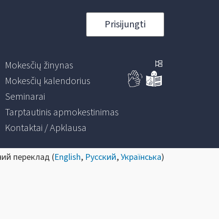
Prisijungti
Mokesčių žinynas
Mokesčių kalendorius
Seminarai
Tarptautinis apmokestinimas
Kontaktai / Apklausa
ний переклад (
English
,
Русский
,
Українська
)