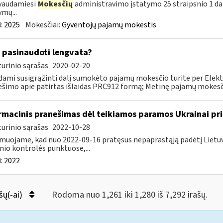
vaudamiesi
Mokesčių
administravimo įstatymo 25 straipsnio 1 da
ymų...
:
2025
Mokesčiai:
Gyventojų pajamų mokestis
 pasinaudoti lengvata?
urinio sąrašas
2020-02-20
ami susigrąžinti dalį sumokėto pajamų mokesčio turite per Elekt
šimo apie patirtas išlaidas PRC912 formą; Metinę pajamų mokesčio 
rmacinis pranešimas dėl teikiamos paramos Ukrainai pri
urinio sąrašas
2022-10-28
muojame, kad nuo 2022-09-16 pratęsus nepaprastąją padėtį Lietuvo
nio kontrolės punktuose,...
:
2022
šų(-ai)
Rodoma nuo 1,261 iki 1,280 iš 7,292 irašų.