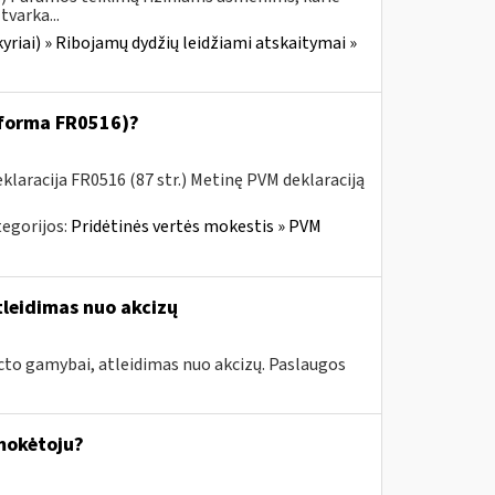
tvarka...
yriai) » Ribojamų dydžių leidžiami atskaitymai »
 (forma FR0516)?
laracija FR0516 (87 str.) Metinę PVM deklaraciją
egorijos:
Pridėtinės vertės mokestis » PVM
tleidimas nuo akcizų
cto gamybai, atleidimas nuo akcizų. Paslaugos
 mokėtoju?