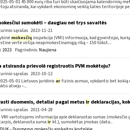
025-05-01 45 000 eurų riba turi būti skaičiuojama kalendorinių met
oju atsiranda, kai vykdant ekonominę veiklą šalies teritorijoje per 
okesčiui sumokėti – daugiau nei trys savaitės
urinio sąrašas
2023-11-21
ybinė
mokesčių
inspekcija (VMI) informuoja, kad gyventojai, kur
tinė vertė viršija neapmokestinamąją ribą – 150 tūkst....
:
2023
Pagrindinis:
Naujiena
 atsiranda prievolė registruotis PVM mokėtoju?
urinio sąrašas
2023-10-12
025-05-01 Lietuvos juridinis
ar
fizinis asmuo, vykdantis bet koki
to atveju –...
rasti duomenis, detaliai pagal metus
ir
deklaracijas, ko
urinio sąrašas
2021-04-28
VMI vartotojams informacija apie deklaruotas sumas (mokesčio 
tarpis, deklaruota suma
ir
kt.), sumokėtas įmokas (data...
DUK - Duomenys mokesčių apskaitos kortelėje