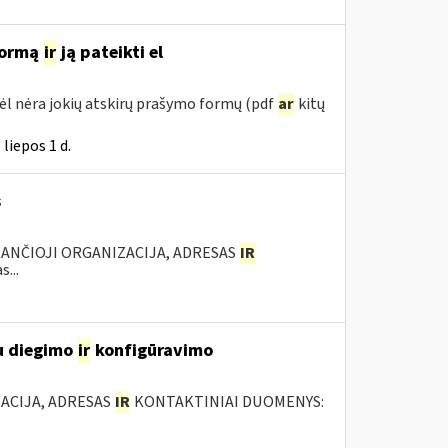
 formą
ir
ją pateikti el
ėl nėra jokių atskirų prašymo formų (pdf
ar
kitų
liepos 1 d.
s
KANČIOJI ORGANIZACIJA, ADRESAS
IR
...
u diegimo
ir
konfigūravimo
ACIJA, ADRESAS
IR
KONTAKTINIAI DUOMENYS: