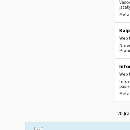
Vado
įstat
Metai
Kaip
Web t
Norėd
Prane
Info
Web t
Infor
pasie
Metai
20 Įra