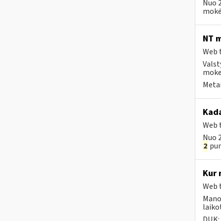
Nuo 2
mokėt
NT m
Web t
Valst
mokes
Metai
Kada
Web t
Nuo 2
2
punk
Kur 
Web t
Mano 
laiko
DUK: