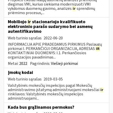
diegimas VMI, kuriuo siekiama modernizuoti VMI
vykdomus duomenų gavimo, analizės
ir
sprendimų
priėmimo procesus,...
Mobiliojo
ir
stacionariojo kvalifikuoto
elektroninio parašo sudarymo bei asmenų
autentifikavimo
Web turinio sąrašas
2022-06-20
INFORMACIJA APIE PRADEDAMUS PIRKIMUS Paslaugų
pirkimai I. PERKANČIOJI ORGANIZACIJA, ADRESAS
IR
KONTAKTINIAI DUOMENYS: I.1. Perkančiosios
organizacijos pavadinimas...
Metai:
2022
Pagrindinis:
Viešieji pirkimai
Įmokų kodai
Web turinio sąrašas
2019-03-05
Valstybinės mokesčių inspekcijos pagal Mokesčių
administravimo įstatymą administruojami mokesčiai
ir
rinkliavos: Valstybinės mokesčių inspekcijos
administruojami...
Kada bus grąžinamos permokos?