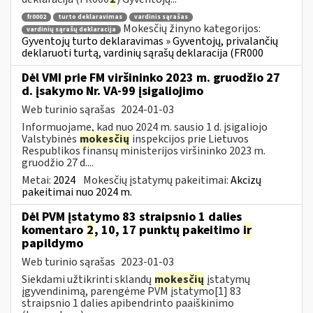
fr0002
turto deklaravimas
vardinis sąrašas
Mokesčių žinyno kategorijos:
vardinių sąrašų deklaracija
Gyventojų turto deklaravimas » Gyventojų, privalančių
deklaruoti turtą, vardinių sąrašų deklaracija (FR000
Dėl VMI prie FM viršininko 2023 m. gruodžio 27
d. įsakymo Nr. VA-99 įsigaliojimo
Web turinio sąrašas
2024-01-03
Informuojame, kad nuo 2024 m. sausio 1 d. įsigaliojo
Valstybinės
mokesčių
inspekcijos prie Lietuvos
Respublikos finansų ministerijos viršininko 2023 m.
gruodžio 27 d....
Metai:
2024
Mokesčių įstatymų pakeitimai:
Akcizų
pakeitimai nuo 2024 m.
Dėl PVM įstatymo 83 straipsnio 1 dalies
komentaro
2
, 10, 17 punktų pakeitimo
ir
papildymo
Web turinio sąrašas
2023-01-03
Siekdami užtikrinti sklandų
mokesčių
įstatymų
įgyvendinimą, parengėme PVM įstatymo[1] 83
straipsnio 1 dalies apibendrinto paaiškinimo