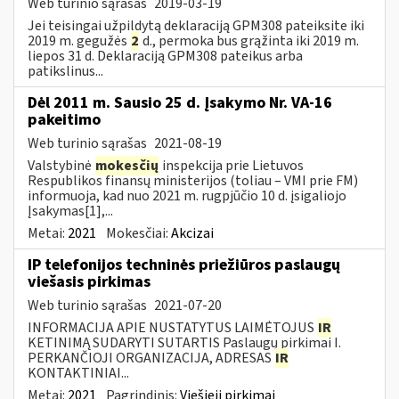
Web turinio sąrašas
2019-03-19
Jei teisingai užpildytą deklaraciją GPM308 pateiksite iki
2019 m. gegužės
2
d., permoka bus grąžinta iki 2019 m.
liepos 31 d. Deklaraciją GPM308 pateikus arba
patikslinus...
Dėl 2011 m. Sausio 25 d. Įsakymo Nr. VA-16
pakeitimo
Web turinio sąrašas
2021-08-19
Valstybinė
mokesčių
inspekcija prie Lietuvos
Respublikos finansų ministerijos (toliau – VMI prie FM)
informuoja, kad nuo 2021 m. rugpjūčio 10 d. įsigaliojo
Įsakymas[1],...
Metai:
2021
Mokesčiai:
Akcizai
IP telefonijos techninės priežiūros paslaugų
viešasis pirkimas
Web turinio sąrašas
2021-07-20
INFORMACIJA APIE NUSTATYTUS LAIMĖTOJUS
IR
KETINIMĄ SUDARYTI SUTARTIS Paslaugų pirkimai I.
PERKANČIOJI ORGANIZACIJA, ADRESAS
IR
KONTAKTINIAI...
Metai:
2021
Pagrindinis:
Viešieji pirkimai