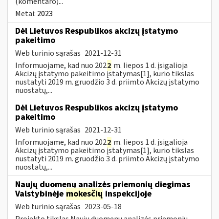
(komentaro)...
Metai:
2023
Dėl Lietuvos Respublikos akcizų įstatymo
pakeitimo
Web turinio sąrašas
2021-12-31
Informuojame, kad nuo 202
2
m. liepos 1 d. įsigalioja
Akcizų įstatymo pakeitimo įstatymas[1], kurio tikslas
nustatyti 2019 m. gruodžio 3 d. priimto Akcizų įstatymo
nuostatų,...
Dėl Lietuvos Respublikos akcizų įstatymo
pakeitimo
Web turinio sąrašas
2021-12-31
Informuojame, kad nuo 202
2
m. liepos 1 d. įsigalioja
Akcizų įstatymo pakeitimo įstatymas[1], kurio tikslas
nustatyti 2019 m. gruodžio 3 d. priimto Akcizų įstatymo
nuostatų,...
Naujų duomenų analizės priemonių diegimas
Valstybinėje
mokesčių
inspekcijoje
Web turinio sąrašas
2023-05-18
Projekto tikslas Naujų duomenų analizės priemonių