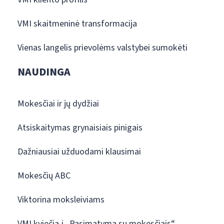
VMI skaitmeninė transformacija
Vienas langelis prievolėms valstybei sumokėti
NAUDINGA
Mokesčiai ir jų dydžiai
Atsiskaitymas grynaisiais pinigais
Dažniausiai užduodami klausimai
Mokesčių ABC
Viktorina moksleiviams
VMI kviečia į „Pasimatymą su mokesčiais“