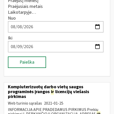
Praėjusį mėnesį
Praėjusiais metais
Laikotarpyje…
Nuo
Iki
Paieška
Kompiuterizuotų darbo vietų saugos
programinės įrangos
ir
licencijų viešasis
pirkimas
Web turinio sąrašas
2021-01-25
INFORMACIJA APIE PRADEDAMUS PIRKIMUS Prekių
pirkimai I. PERKANČIOJI ORGANIZACIJA, ADRESAS
IR