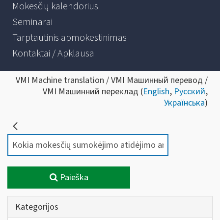
Mokesčių kalendorius
Seminarai
Tarptautinis apmokestinimas
Kontaktai / Apklausa
VMI Machine translation / VMI Машинный перевод /
VMI Машинний переклад (
English
,
Русский
,
Українська
)
Paieška
Kategorijos