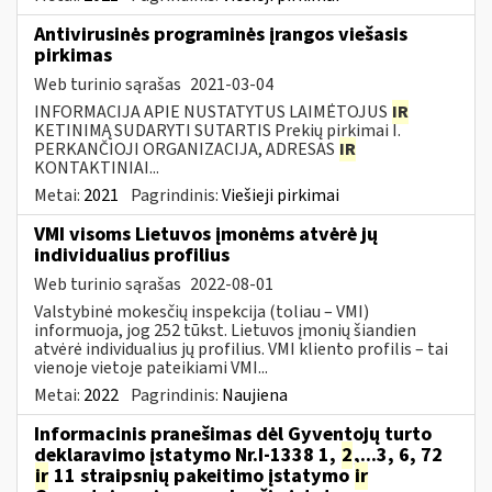
Antivirusinės programinės įrangos viešasis
pirkimas
Web turinio sąrašas
2021-03-04
INFORMACIJA APIE NUSTATYTUS LAIMĖTOJUS
IR
KETINIMĄ SUDARYTI SUTARTIS Prekių pirkimai I.
PERKANČIOJI ORGANIZACIJA, ADRESAS
IR
KONTAKTINIAI...
Metai:
2021
Pagrindinis:
Viešieji pirkimai
VMI visoms Lietuvos įmonėms atvėrė jų
individualius profilius
Web turinio sąrašas
2022-08-01
Valstybinė mokesčių inspekcija (toliau – VMI)
informuoja, jog 252 tūkst. Lietuvos įmonių šiandien
atvėrė individualius jų profilius. VMI kliento profilis – tai
vienoje vietoje pateikiami VMI...
Metai:
2022
Pagrindinis:
Naujiena
Informacinis pranešimas dėl Gyventojų turto
deklaravimo įstatymo Nr.I-1338 1,
2
,...3, 6, 72
ir
11 straipsnių pakeitimo įstatymo
ir