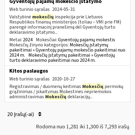
Gyventojų pajamų mokesčio įstatymo
Web turinio sąrašas
2024-05-31
Valstybinė
mokesčių
inspekcija prie Lietuvos
Respublikos finansų ministerijos (toliau – VMI prie FM)
parengė informacinį pranešimą dėl Gyventojų turto
deklaravimo įstatymo...
Metai:
2024
Mokesčiai:
Gyventojų pajamų mokestis
Mokesčių žinyno kategorijos:
Mokesčių įstatymų
pakeitimai » Gyventojų pajamų mokesčio pakeitimai nuo
2024 m.
Mokesčių įstatymų pakeitimai » Gyventojų
turto deklaravimo pakeitimai nuo 2024 m.
Kitos paslaugos
Web turinio sąrašas
2020-10-27
Registravimas / duomenų keitimas
Mokesčių
permokų
grąžinimas / įskaitymas Mokestinės nepriemokos
administravimas
Mokesčių
deklaracijų...
20 Įrašų(-ai)
Rodoma nuo 1,281 iki 1,300 iš 7,293 irašų.