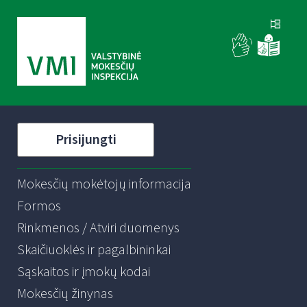
Prisijungti
Mokesčių mokėtojų informacija
Formos
Rinkmenos / Atviri duomenys
Skaičiuoklės ir pagalbininkai
Sąskaitos ir įmokų kodai
Mokesčių žinynas