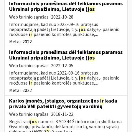
Informacinis pranešimas dėl teikiamos paramos
Ukrainai pripažinimo, Lietuvoje (
jos
Web turinio sąrašas
2022-10-28
Informuojame, kad nuo 2022-09-16 pratęsus
nepaprastąją padėtį Lietuvoje, t. y.
jos
dalyje,- pasienio
ruožuose
ir
pasienio kontrolės punktuose,...
Metai:
2022
Informacinis pranešimas dėl teikiamos paramos
Ukrainai pripažinimo, Lietuvoje (
jos
Web turinio sąrašas
2022-12-05
Informuojame, kad nuo 2022-09-16 pratęsus
nepaprastąją padėtį Lietuvoje, t. y.
jos
dalyje,- pasienio
ruožuose
ir
pasienio kontrolės punktuose,...
Metai:
2022
Kurios įmonės, įstaigos, organizacijos
ir
kada
privalo VMI pateikti gyventojų vardinių
Web turinio sąrašas
2018-11-22
Registraci
jos
numeris KM1344 Ši informacija skelbiama:
Gyventojų, privalančių deklaruoti turtą, vardinių sąrašų
deklaracija (FR000
2
) Gyventojų...