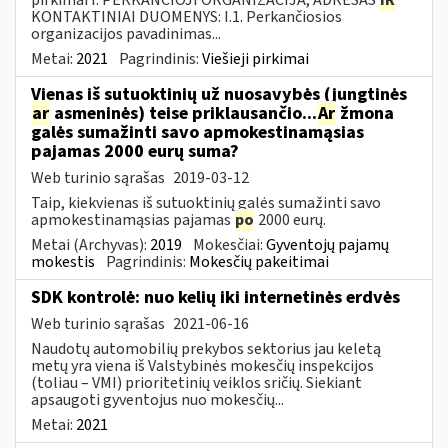
KONTAKTINIAI DUOMENYS: I.1. Perkančiosios
organizacijos pavadinimas...
Metai:
2021
Pagrindinis:
Viešieji pirkimai
Vienas iš sutuoktinių už nuosavybės (jungtinės
ar
asmeninės) teise priklausančio...
Ar
žmona
galės sumažinti savo apmokestinamąsias
pajamas 2000 eurų suma?
Web turinio sąrašas
2019-03-12
Taip, kiekvienas iš sutuoktinių galės sumažinti savo
apmokestinamąsias pajamas
po
2000 eurų.
Metai (Archyvas):
2019
Mokesčiai:
Gyventojų pajamų
mokestis
Pagrindinis:
Mokesčių pakeitimai
SDK kontrolė: nuo kelių iki internetinės erdvės
Web turinio sąrašas
2021-06-16
Naudotų automobilių prekybos sektorius jau keletą
metų yra viena iš Valstybinės mokesčių inspekcijos
(toliau – VMI) prioritetinių veiklos sričių. Siekiant
apsaugoti gyventojus nuo mokesčių...
Metai:
2021