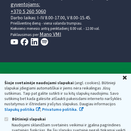
gyventojams:
+370 5 260 5060
Darbo laikas: I-IV 8.00-17.00, V 8.00-15.45.
Prieššventinę dieną - viena valanda trumpiau.
Kiekvieno mėnesio antrą penktadienį 8.00 val. - 12.00 val.
Mano VMI
Paklausimas per
Valstybinė mokesčių inspekcija prie Lietuvos
U
Respublikos finansų ministerijos
Šioje svetainėje naudojami slapukai
(angl. cookies). Būtinieji
slapukai įdiegiami automatiškai ir jiems nėra reikalingas Jūsų
Biudžetinė įstaiga. Juridinio asmens kodas — 188659752,
sutikimas. Taip pat galite sutikti ir su kitų slapukų naudojimu. Savo
adresas: Vasario 16-osios g. 14, 01107 Vilnius, Lietuva, el.paštas:
sutikimą bet kada galėsite atšaukti pakeisdami interneto naršyklės
vmi@vmi.lt
, E. pristatymo dėžutės adresas 188659752
nustatymus ir ištrindami įrašytus slapukus. Daugiau informacijos
Duomenys apie Valstybinę mokesčių inspekciją prie Lietuvos
Slapukų politika
;
Privatumo politika.
Respublikos finansų ministerijos kaupiami ir saugomi Juridinių
asmenų registre
Būtinieji slapukai
Naudojami sklandžiam svetainės veikimui ir įgalina pagrindines
svetainės funkcijas. Be šių slapukų svetainė negali tinkamai veikti.