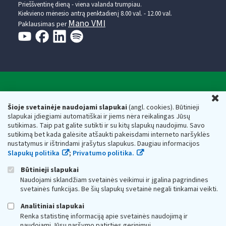
Prieššventinę dieną - viena valanda trumpiau.
Kiekvieno mėnesio antrą penktadienį 8.00 val. - 12.00 val.
Mano VMI
Paklausimas per
Valstybinė mokesčių inspekcija prie Lietuvos
U
Respublikos finansų ministerijos
Šioje svetainėje naudojami slapukai
(angl. cookies). Būtinieji
slapukai įdiegiami automatiškai ir jiems nėra reikalingas Jūsų
Biudžetinė įstaiga. Juridinio asmens kodas — 188659752,
sutikimas. Taip pat galite sutikti ir su kitų slapukų naudojimu. Savo
adresas: Vasario 16-osios g. 14, 01107 Vilnius, Lietuva, el.paštas:
sutikimą bet kada galėsite atšaukti pakeisdami interneto naršyklės
vmi@vmi.lt
, E. pristatymo dėžutės adresas 188659752
nustatymus ir ištrindami įrašytus slapukus. Daugiau informacijos
Duomenys apie Valstybinę mokesčių inspekciją prie Lietuvos
Slapukų politika
;
Privatumo politika.
Respublikos finansų ministerijos kaupiami ir saugomi Juridinių
asmenų registre
Būtinieji slapukai
Naudojami sklandžiam svetainės veikimui ir įgalina pagrindines
svetainės funkcijas. Be šių slapukų svetainė negali tinkamai veikti.
Analitiniai slapukai
Renka statistinę informaciją apie svetainės naudojimą ir
naudojami Jūsų naršymo patirties gerinimui.