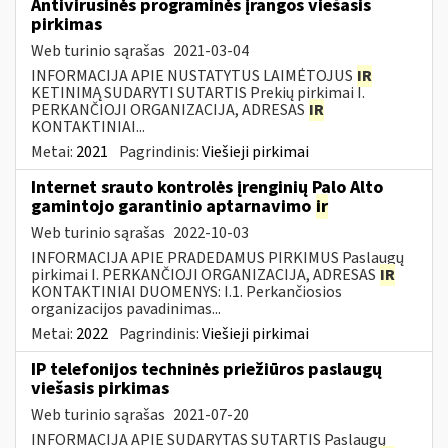
Antivirusinės programinės įrangos viešasis
pirkimas
Web turinio sąrašas
2021-03-04
INFORMACIJA APIE NUSTATYTUS LAIMĖTOJUS
IR
KETINIMĄ SUDARYTI SUTARTIS Prekių pirkimai I.
PERKANČIOJI ORGANIZACIJA, ADRESAS
IR
KONTAKTINIAI...
Metai:
2021
Pagrindinis:
Viešieji pirkimai
Internet srauto kontrolės įrenginių Palo Alto
gamintojo garantinio aptarnavimo
ir
Web turinio sąrašas
2022-10-03
INFORMACIJA APIE PRADEDAMUS PIRKIMUS Paslaugų
pirkimai I. PERKANČIOJI ORGANIZACIJA, ADRESAS
IR
KONTAKTINIAI DUOMENYS: I.1. Perkančiosios
organizacijos pavadinimas...
Metai:
2022
Pagrindinis:
Viešieji pirkimai
IP telefonijos techninės priežiūros paslaugų
viešasis pirkimas
Web turinio sąrašas
2021-07-20
INFORMACIJA APIE SUDARYTAS SUTARTIS Paslaugų