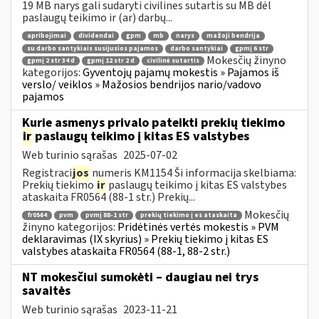
19 MB narys gali sudaryti civilines sutartis su MB dėl
paslaugų teikimo ir (ar) darbų...
apribojimai
dividendai
gpm
mb
narys
mažoji bendrija
su darbo santykiais susijusios pajamos
darbo santykiai
gpmį 6 str
Mokesčių žinyno
gpmį 2 str 34 d
gpmį 12 str 2 d
civilinė sutartis
kategorijos:
Gyventojų pajamų mokestis » Pajamos iš
verslo/ veiklos » Mažosios bendrijos nario/vadovo
pajamos
Kurie asmenys privalo pateikti prekių tiekimo
ir
paslaugų teikimo į kitas ES valstybes
Web turinio sąrašas
2025-07-02
Registraci
jos
numeris KM1154 Ši informacija skelbiama:
Prekių tiekimo
ir
paslaugų teikimo į kitas ES valstybes
ataskaita FR0564 (88-1 str.) Prekių...
Mokesčių
fr0564
pvm
pvmį 88-1 str
prekių tiekimo į es ataskaita
žinyno kategorijos:
Pridėtinės vertės mokestis » PVM
deklaravimas (IX skyrius) » Prekių tiekimo į kitas ES
valstybes ataskaita FR0564 (88-1, 88-2 str.)
NT mokesčiui sumokėti – daugiau nei trys
savaitės
Web turinio sąrašas
2023-11-21