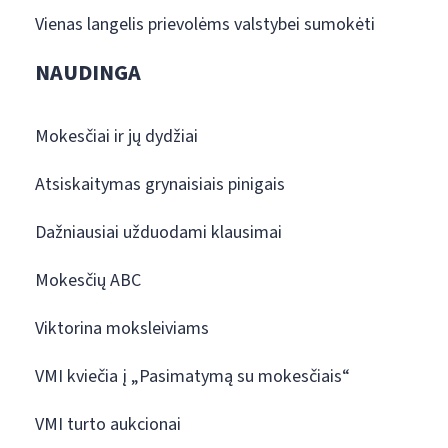
Vienas langelis prievolėms valstybei sumokėti
NAUDINGA
Mokesčiai ir jų dydžiai
Atsiskaitymas grynaisiais pinigais
Dažniausiai užduodami klausimai
Mokesčių ABC
Viktorina moksleiviams
VMI kviečia į „Pasimatymą su mokesčiais“
VMI turto aukcionai