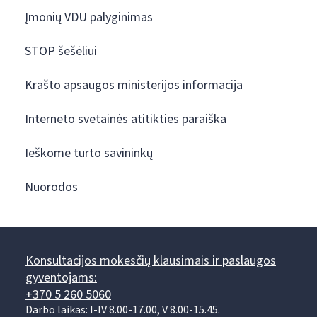
Įmonių VDU palyginimas
STOP šešėliui
Krašto apsaugos ministerijos informacija
Interneto svetainės atitikties paraiška
Ieškome turto savininkų
Nuorodos
Konsultacijos mokesčių klausimais ir paslaugos
gyventojams:
+370 5 260 5060
Darbo laikas: I-IV 8.00-17.00, V 8.00-15.45.