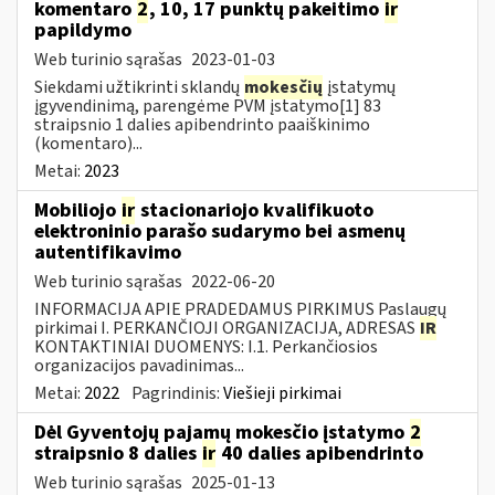
komentaro
2
, 10, 17 punktų pakeitimo
ir
papildymo
Web turinio sąrašas
2023-01-03
Siekdami užtikrinti sklandų
mokesčių
įstatymų
įgyvendinimą, parengėme PVM įstatymo[1] 83
straipsnio 1 dalies apibendrinto paaiškinimo
(komentaro)...
Metai:
2023
Mobiliojo
ir
stacionariojo kvalifikuoto
elektroninio parašo sudarymo bei asmenų
autentifikavimo
Web turinio sąrašas
2022-06-20
INFORMACIJA APIE PRADEDAMUS PIRKIMUS Paslaugų
pirkimai I. PERKANČIOJI ORGANIZACIJA, ADRESAS
IR
KONTAKTINIAI DUOMENYS: I.1. Perkančiosios
organizacijos pavadinimas...
Metai:
2022
Pagrindinis:
Viešieji pirkimai
Dėl Gyventojų pajamų mokesčio įstatymo
2
straipsnio 8 dalies
ir
40 dalies apibendrinto
Web turinio sąrašas
2025-01-13