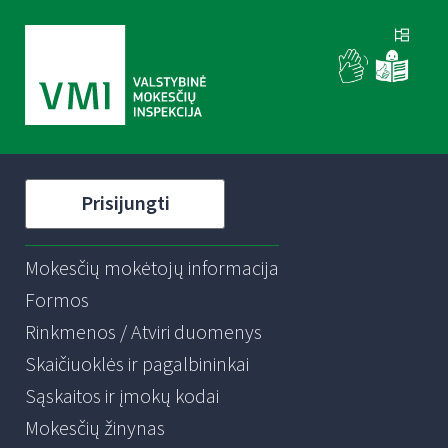
Prisijungti
Mokesčių mokėtojų informacija
Formos
Rinkmenos / Atviri duomenys
Skaičiuoklės ir pagalbininkai
Sąskaitos ir įmokų kodai
Mokesčių žinynas