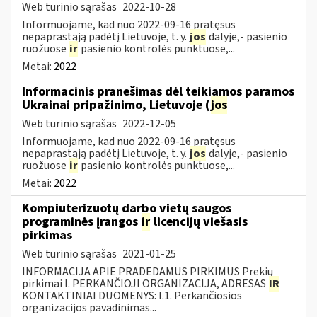
Web turinio sąrašas
2022-10-28
Informuojame, kad nuo 2022-09-16 pratęsus
nepaprastąją padėtį Lietuvoje, t. y.
jos
dalyje,- pasienio
ruožuose
ir
pasienio kontrolės punktuose,...
Metai:
2022
Informacinis pranešimas dėl teikiamos paramos
Ukrainai pripažinimo, Lietuvoje (
jos
Web turinio sąrašas
2022-12-05
Informuojame, kad nuo 2022-09-16 pratęsus
nepaprastąją padėtį Lietuvoje, t. y.
jos
dalyje,- pasienio
ruožuose
ir
pasienio kontrolės punktuose,...
Metai:
2022
Kompiuterizuotų darbo vietų saugos
programinės įrangos
ir
licencijų viešasis
pirkimas
Web turinio sąrašas
2021-01-25
INFORMACIJA APIE PRADEDAMUS PIRKIMUS Prekių
pirkimai I. PERKANČIOJI ORGANIZACIJA, ADRESAS
IR
KONTAKTINIAI DUOMENYS: I.1. Perkančiosios
organizacijos pavadinimas...