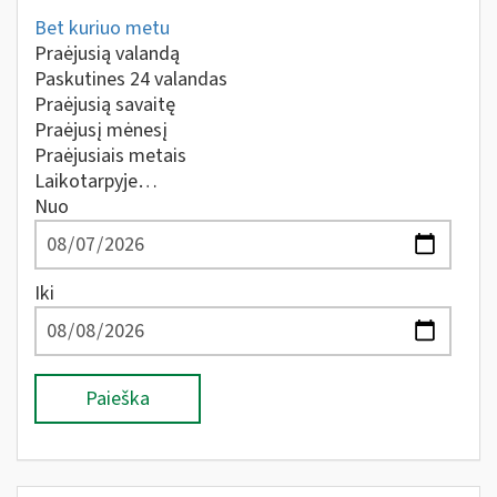
Bet kuriuo metu
Praėjusią valandą
Paskutines 24 valandas
Praėjusią savaitę
Praėjusį mėnesį
Praėjusiais metais
Laikotarpyje…
Nuo
Iki
Paieška