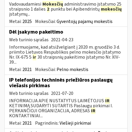
Vadovaudamiesi
Mokesčių
administravimo įstatymo 25
straipsnio 1 dalies
2
punktu bei Apibendrintų
mokesčių
įstatymų...
Metai:
2025
Mokesčiai:
Gyventojų pajamų mokestis
Dėl įsakymo pakeitimo
Web turinio sąrašas
2021-04-23
Informuojame, kad atsižvelgiant į 2020 m. gruodžio 3 d.
priimto Lietuvos Respublikos pelno mokesčio įstatymo
Nr. IX-675 5
ir
30 straipsnių pakeitimo įstatymo Nr. XIV-
39...
Metai:
2021
Mokesčiai:
Pelno mokestis
IP telefonijos techninės priežiūros paslaugų
viešasis pirkimas
Web turinio sąrašas
2021-07-20
INFORMACIJA APIE NUSTATYTUS LAIMĖTOJUS
IR
KETINIMĄ SUDARYTI SUTARTIS Paslaugų pirkimai I.
PERKANČIOJI ORGANIZACIJA, ADRESAS
IR
KONTAKTINIAI...
Metai:
2021
Pagrindinis:
Viešieji pirkimai