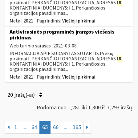
pirkimai I. PERKANČIOJI ORGANIZACIJA, ADRESAS
IR
KONTAKTINIAI DUOMENYS: I.1. Perkančiosios
organizacijos pavadinimas...
Metai:
2021
Pagrindinis:
Viešieji pirkimai
Antivirusinės programinės įrangos viešasis
pirkimas
Web turinio sąrašas
2021-03-08
INFORMACIJA APIE SUDARYTAS SUTARTIS Prekių
pirkimai I. PERKANČIOJI ORGANIZACIJA, ADRESAS
IR
KONTAKTINIAI DUOMENYS: I.1. Perkančiosios
organizacijos pavadinimas...
Metai:
2021
Pagrindinis:
Viešieji pirkimai
20 Įrašų(-ai)
Rodoma nuo 1,281 iki 1,300 iš 7,293 irašų.
1
...
64
65
66
...
365