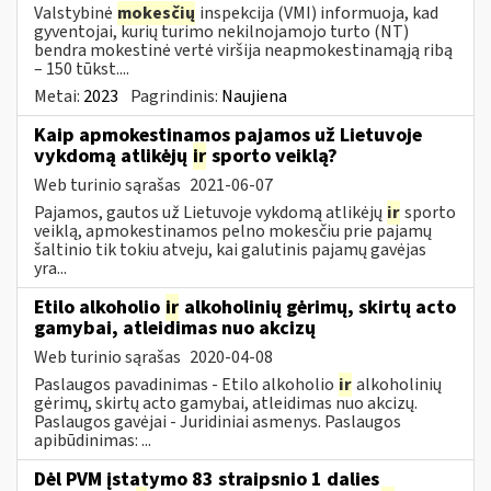
Valstybinė
mokesčių
inspekcija (VMI) informuoja, kad
gyventojai, kurių turimo nekilnojamojo turto (NT)
bendra mokestinė vertė viršija neapmokestinamąją ribą
– 150 tūkst....
Metai:
2023
Pagrindinis:
Naujiena
Kaip apmokestinamos pajamos už Lietuvoje
vykdomą atlikėjų
ir
sporto veiklą?
Web turinio sąrašas
2021-06-07
Pajamos, gautos už Lietuvoje vykdomą atlikėjų
ir
sporto
veiklą, apmokestinamos pelno mokesčiu prie pajamų
šaltinio tik tokiu atveju, kai galutinis pajamų gavėjas
yra...
Etilo alkoholio
ir
alkoholinių gėrimų, skirtų acto
gamybai, atleidimas nuo akcizų
Web turinio sąrašas
2020-04-08
Paslaugos pavadinimas - Etilo alkoholio
ir
alkoholinių
gėrimų, skirtų acto gamybai, atleidimas nuo akcizų.
Paslaugos gavėjai - Juridiniai asmenys. Paslaugos
apibūdinimas: ...
Dėl PVM įstatymo 83 straipsnio 1 dalies