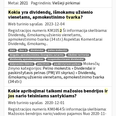
Metai:
2021
Pagrindinis:
Viešieji pirkimai
Kokia
yra dividendų, išmokamų užsienio
vienetams, apmokestinimo
tvarka
?
Web turinio sąrašas
2023-12-04
Registracijos numeris KM105
2
Ši informacija skelbiama:
Dividendų, išmokamų užsienio vienetams,
apmokestinimo tvarka (34 str.) Aspektas Komentarai
Dividendų, išmokamų...
dais
das-1
dividendai
pelno mokestis
dvigubo apmokestinimo išvengimo sutartis
tikslinė teritorija
dividendų apmokestinimas
neapmokestinami dividendai
Mokesčių
dalyvavimo išimtis
pmį 34 str.
paskirstytasis pelnas
žinyno kategorijos:
Pelno mokestis » Dividendai ir
paskirstytasis pelnas (PMĮ VII skyrius) » Dividendų,
išmokamų užsienio vienetams, apmokestinimo tvarka
(34 str.)
Kokie apribojimai taikomi mažosios bendrijos
ir
jos
nario teisiniams santykiams?
Web turinio sąrašas
2020-12-01
Registracijos numeris KM0464 Ši informacija skelbiama:
Mažosios bendrijos nario/vadovo pajamos Nuo 2020-11-