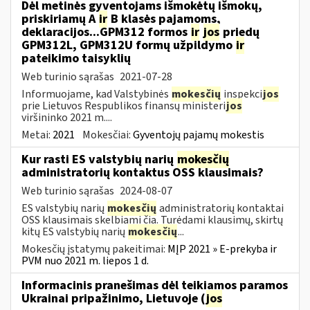
Dėl metinės gyventojams išmokėtų išmokų,
priskiriamų A
ir
B klasės pajamoms,
deklaracijos...GPM312 formos
ir
jos
priedų
GPM312L, GPM312U formų užpildymo
ir
pateikimo taisyklių
Web turinio sąrašas
2021-07-28
Informuojame, kad Valstybinės
mokesčių
inspekci
jos
prie Lietuvos Respublikos finansų ministeri
jos
viršininko 2021 m....
Metai:
2021
Mokesčiai:
Gyventojų pajamų mokestis
Kur rasti ES valstybių narių
mokesčių
administratorių kontaktus OSS klausimais?
Web turinio sąrašas
2024-08-07
ES valstybių narių
mokesčių
administratorių kontaktai
OSS klausimais skelbiami čia. Turėdami klausimų, skirtų
kitų ES valstybių narių
mokesčių
...
Mokesčių įstatymų pakeitimai:
MĮP 2021 » E-prekyba ir
PVM nuo 2021 m. liepos 1 d.
Informacinis pranešimas dėl teikiamos paramos
Ukrainai pripažinimo, Lietuvoje (
jos