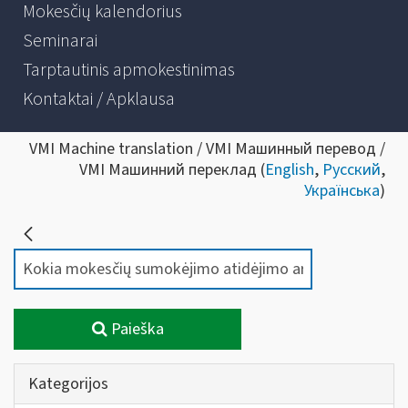
Mokesčių kalendorius
Seminarai
Tarptautinis apmokestinimas
Kontaktai / Apklausa
VMI Machine translation / VMI Машинный перевод /
VMI Машинний переклад (
English
,
Русский
,
Українська
)
Paieška
Kategorijos