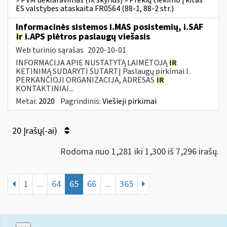
» PVM deklaravimas (IX skyrius) » Prekių tiekimo į kitas
ES valstybes ataskaita FR0564 (88-1, 88-2 str.)
Informacinės sistemos i.MAS posistemių, i.SAF
ir
i.APS plėtros paslaugų viešasis
Web turinio sąrašas
2020-10-01
INFORMACIJA APIE NUSTATYTĄ LAIMĖTOJĄ
IR
KETINIMĄ SUDARYTI SUTARTĮ Paslaugų pirkimai I.
PERKANČIOJI ORGANIZACIJA, ADRESAS
IR
KONTAKTINIAI...
Metai:
2020
Pagrindinis:
Viešieji pirkimai
20 Įrašų(-ai)
Rodoma nuo 1,281 iki 1,300 iš 7,296 irašų.
1
...
64
65
66
...
365