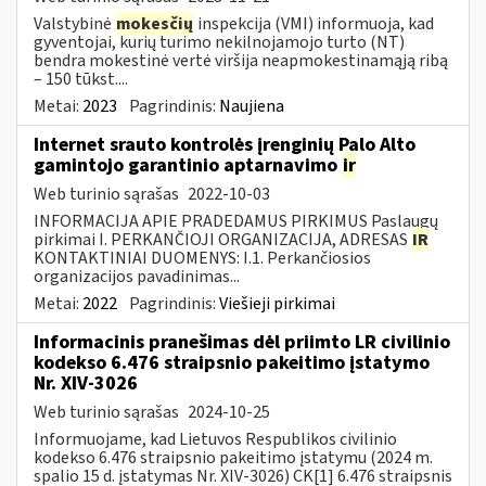
Valstybinė
mokesčių
inspekcija (VMI) informuoja, kad
gyventojai, kurių turimo nekilnojamojo turto (NT)
bendra mokestinė vertė viršija neapmokestinamąją ribą
– 150 tūkst....
Metai:
2023
Pagrindinis:
Naujiena
Internet srauto kontrolės įrenginių Palo Alto
gamintojo garantinio aptarnavimo
ir
Web turinio sąrašas
2022-10-03
INFORMACIJA APIE PRADEDAMUS PIRKIMUS Paslaugų
pirkimai I. PERKANČIOJI ORGANIZACIJA, ADRESAS
IR
KONTAKTINIAI DUOMENYS: I.1. Perkančiosios
organizacijos pavadinimas...
Metai:
2022
Pagrindinis:
Viešieji pirkimai
Informacinis pranešimas dėl priimto LR civilinio
kodekso 6.476 straipsnio pakeitimo įstatymo
Nr. XIV-3026
Web turinio sąrašas
2024-10-25
Informuojame, kad Lietuvos Respublikos civilinio
kodekso 6.476 straipsnio pakeitimo įstatymu (2024 m.
spalio 15 d. įstatymas Nr. XIV-3026) CK[1] 6.476 straipsnis