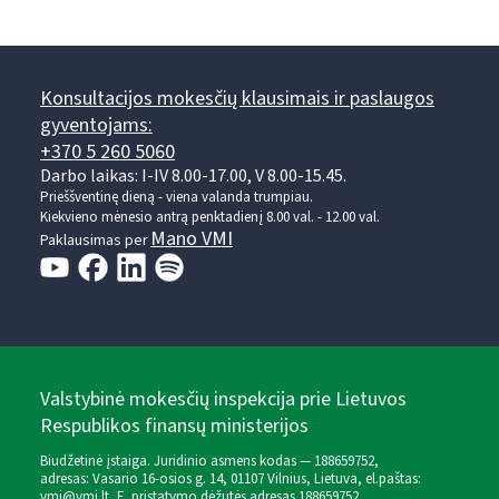
Konsultacijos mokesčių klausimais ir paslaugos
gyventojams:
+370 5 260 5060
Darbo laikas: I-IV 8.00-17.00, V 8.00-15.45.
Prieššventinę dieną - viena valanda trumpiau.
Kiekvieno mėnesio antrą penktadienį 8.00 val. - 12.00 val.
Mano VMI
Paklausimas per
Valstybinė mokesčių inspekcija prie Lietuvos
Respublikos finansų ministerijos
Biudžetinė įstaiga. Juridinio asmens kodas — 188659752,
adresas: Vasario 16-osios g. 14, 01107 Vilnius, Lietuva, el.paštas:
vmi@vmi.lt
, E. pristatymo dėžutės adresas 188659752