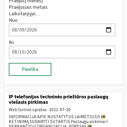
Praėjusį mėnesį
Praėjusiais metais
Laikotarpyje…
Nuo
Iki
Paieška
IP telefonijos techninės priežiūros paslaugų
viešasis pirkimas
Web turinio sąrašas
2021-07-20
INFORMACIJA APIE NUSTATYTUS LAIMĖTOJUS
IR
KETINIMĄ SUDARYTI SUTARTIS Paslaugų pirkimai I.
PERKANČIOJI ORGANIZACIJA, ADRESAS
IR