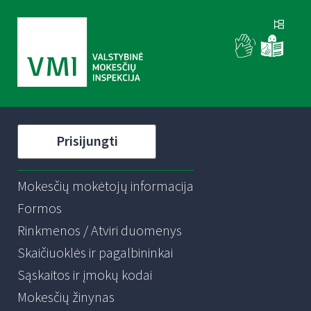
Prisijungti
Mokesčių mokėtojų informacija
Formos
Rinkmenos / Atviri duomenys
Skaičiuoklės ir pagalbininkai
Sąskaitos ir įmokų kodai
Mokesčių žinynas