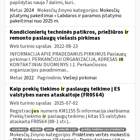
papildytas nauja 7 dalimi, kuri...
Metai:
2024
Mokesčių žinyno kategorijos:
Mokesčių
įstatymų pakeitimai » Labdaros ir paramos įstatymo
pakeitimai nuo 2025 m.
Kondicionierių techninės patikros, priežiūros
ir
remonto paslaugų viešasis pirkimas
Web turinio sąrašas
2022-08-23
INFORMACIJA APIE PRADEDAMUS PIRKIMUS Paslaugų
pirkimai I. PERKANČIOJI ORGANIZACIJA, ADRESAS
IR
KONTAKTINIAI DUOMENYS: I.1. Perkančiosios
organizacijos pavadinimas...
Metai:
2022
Pagrindinis:
Viešieji pirkimai
Kaip prekių tiekimo
ir
paslaugų teikimo į ES
valstybes nares ataskaitoje (FR0564)
Web turinio sąrašas
2025-07-02
Registraci
jos
numeris KM1155 Ši informacija skelbiama:
Prekių tiekimo
ir
paslaugų teikimo į kitas ES valstybes
ataskaita FR0564 (88-1 str.)...
ataskaita
fr0564
pvm
pvmį 88-1 str
prekių tiekimo į es ataskaita
Mokesčių žinyno kategorijos:
Pridėtinės vertės mokestis