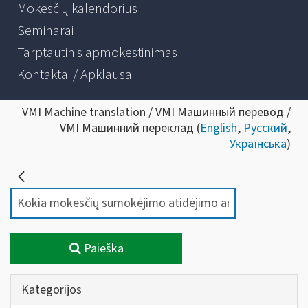
Mokesčių kalendorius
Seminarai
Tarptautinis apmokestinimas
Kontaktai / Apklausa
VMI Machine translation / VMI Машинный перевод /
VMI Машинний переклад (
English
,
Русский
,
Українська
)
Paieška
Kategorijos