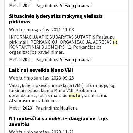
Metai:
2021
Pagrindinis:
Viešieji pirkimai
Situacinės lyderystės mokymų viešasis
pirkimas
Web turinio sąrašas
2021-11-03
INFORMACIJA APIE SUDARYTAS SUTARTIS Paslaugų
pirkimai I. PERKANČIOJI ORGANIZACIJA, ADRESAS
IR
KONTAKTINIAI DUOMENYS: I.1. Perkančiosios
organizacijos pavadinimas...
Metai:
2021
Pagrindinis:
Viešieji pirkimai
Laikinai neveikia Mano VMI
Web turinio sąrašas
2023-09-28
Valstybinė mokesčių inspekcija (VMI) informuoja, jog
laikinai nepasiekiama Mano VMI. Problema
sprendžiama, sutrikimai šiuo
metu
yra šalinami.
Atsiprašome už laikinus...
Metai:
2023
Pagrindinis:
Naujiena
NT mokesčiui sumokėti – daugiau nei trys
savaitės
Web turinio sąrašas
2023-11-21