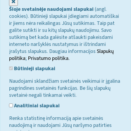
Uždaryti
Šioje svetainėje naudojami slapukai
(angl.
cookies). Būtinieji slapukai įdiegiami automatiškai
ir jiems nėra reikalingas Jūsų sutikimas. Taip pat
galite sutikti ir su kitų slapukų naudojimu. Savo
sutikimą bet kada galėsite atšaukti pakeisdami
interneto naršyklės nustatymus ir ištrindami
įrašytus slapukus. Daugiau informacijos
Slapukų
politika
;
Privatumo politika.
Būtinieji slapukai
Naudojami sklandžiam svetainės veikimui ir įgalina
pagrindines svetainės funkcijas. Be šių slapukų
svetainė negali tinkamai veikti.
Analitiniai slapukai
Renka statistinę informaciją apie svetainės
naudojimą ir naudojami Jūsų naršymo patirties