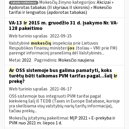
Mokesčių žinyno kategorijos:
Akcizai »
tabako naikinimas
Apdorotas tabakas (II skyriaus II skirsnis) » Mokesčio
tarifai ir lengvatos (apdorotas tabakas)
VA-13
ir
2015 m. gruodžio 31 d. įsakymo Nr. VA-
128 pakeitimo
Web turinio sąrašas
2022-09-15
Valstybinė
mokesčių
inspekcija prie Lietuvos
Respublikos finansų ministeri
jos
(toliau – VMI prie FM)
parengė informacinį pranešimą dėl Valstybinės...
Metai:
2022
Pagrindinis:
Mokesčio naujiena
Ar
OSS sistemoje bus galima pamatyti, koks
turėtų būti taikomas PVM tarifas pagal...šalį
ir
prekę?
Web turinio sąrašas
2021-06-17
OSS sistemoje bus integruoti PVM tarifai pagal
kiekvieną šalį iš TEDB (Taxes in Europe Database, kurioje
yra skelbiama visų valstybių narių tarifų informacija),
tačiau prekių...
Mokesčių įstatymų pakeitimai:
MĮP 2021 » E-prekyba ir
PVM nuo 2021 m. liepos 1 d.