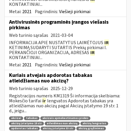
KONTAKTINIAI...
Metai:
2021
Pagrindinis:
Viešieji pirkimai
Antivirusinės programinės įrangos viešasis
pirkimas
Web turinio sąrašas
2021-03-04
INFORMACIJA APIE NUSTATYTUS LAIMĖTOJUS
IR
KETINIMĄ SUDARYTI SUTARTIS Prekių pirkimai I.
PERKANČIOJI ORGANIZACIJA, ADRESAS
IR
KONTAKTINIAI...
Metai:
2021
Pagrindinis:
Viešieji pirkimai
Kuriais atvejais apdorotas tabakas
atleidžiamas nuo akcizų?
Web turinio sąrašas
2025-12-29
Registracijos numeris KM1319 Ši informacija skelbiama:
Mokesčio tarifai
ir
lengvatos Apdorotas tabakas yra
atleidžiamas nuo akcizų pagal Akcizų įstatymo 19 str. 1
d., jeigu...
akcizai
tabakas
akcizais apmokestinamos prekės
akcizų įstatymo 19 str
atleidimas nuo akcizų
akcizų lengvatos
apdorotas tabakas
akcizų įstatymo 33 str
akcizų grąžinimas