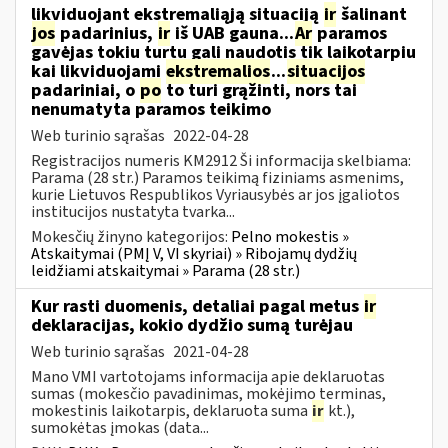
likviduojant ekstremaliąją situaciją
ir
šalinant
jos
padarinius,
ir
iš UAB gauna...
Ar
paramos
gavėjas tokiu turtu gali naudotis tik laikotarpiu
kai likviduojami
ekstremalios
...
situacijos
padariniai, o
po
to turi grąžinti, nors tai
nenumatyta paramos teikimo
Web turinio sąrašas
2022-04-28
Registracijos numeris KM2912 Ši informacija skelbiama:
Parama (28 str.) Paramos teikimą fiziniams asmenims,
kurie Lietuvos Respublikos Vyriausybės ar jos įgaliotos
institucijos nustatyta tvarka...
Mokesčių žinyno kategorijos:
Pelno mokestis »
Atskaitymai (PMĮ V, VI skyriai) » Ribojamų dydžių
leidžiami atskaitymai » Parama (28 str.)
Kur rasti duomenis, detaliai pagal metus
ir
deklaracijas, kokio dydžio sumą turėjau
Web turinio sąrašas
2021-04-28
Mano VMI vartotojams informacija apie deklaruotas
sumas (mokesčio pavadinimas, mokėjimo terminas,
mokestinis laikotarpis, deklaruota suma
ir
kt.),
sumokėtas įmokas (data...