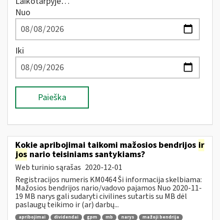
Laikotarpyje…
Nuo
Iki
Paieška
Kokie apribojimai taikomi mažosios bendrijos
ir
jos
nario teisiniams santykiams?
Web turinio sąrašas
2020-12-01
Registracijos numeris KM0464 Ši informacija skelbiama:
Mažosios bendrijos nario/vadovo pajamos Nuo 2020-11-
19 MB narys gali sudaryti civilines sutartis su MB dėl
paslaugų teikimo ir (ar) darbų...
apribojimai
dividendai
gpm
mb
narys
mažoji bendrija