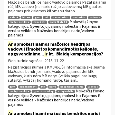
Mažosios bendrijos nario/vadovo pajamos Pagal pajamų
rūšį MB vadovo (ne nario) už jo vadovavimą MB gautos
pajamos priskiriamos kitoms su darbo...
a klasė
b klasė
gpm
mb
nenuolatinis
nuolatinis
vadovas
Mokesčių žinyno
mažoji bendrija
gpmį 6 str
gpmį 22 str 2 d
kategorijos:
Gyventojų pajamų mokestis » Pajamos iš
verslo/ veiklos » Mažosios bendrijos nario/vadovo
pajamos
Ar
apmokestinamos mažosios bendrijos
vadovui išmokėtos komandiruotės kelionės,
apgyvendinimo...
ir
kt. išlaidų kompensacijos?
Web turinio sąrašas
2018-11-22
Registracijos numeris KM0461 Ši informacija skelbiama:
Mažosios bendrijos nario/vadovo pajamos Jei MB
vadovas, kuris nėra MB narys (veikia pagal paslaugų
sutartį), vyksta į komandiruotę, tai jam...
gpm
komandiruotė
mb
narys
neapmokestinama
vadovas
Mokesčių žinyno
mažoji bendrija
gpm 17 str 1 d 5 p
atlygio dalis
kategorijos:
Gyventojų pajamų mokestis » Pajamos iš
verslo/ veiklos » Mažosios bendrijos nario/vadovo
pajamos
Ar
apmokestinami mažosios bendrijos nariui