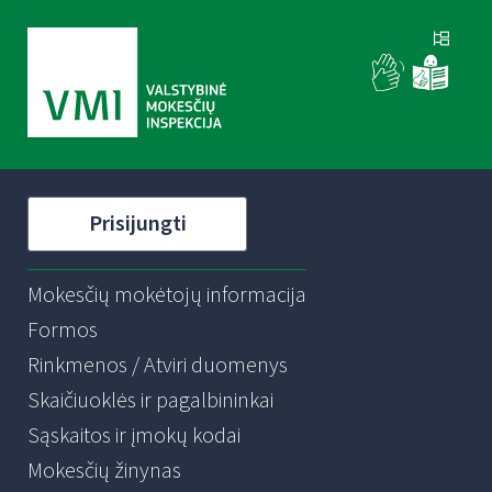
Prisijungti
Mokesčių mokėtojų informacija
Formos
Rinkmenos / Atviri duomenys
Skaičiuoklės ir pagalbininkai
Sąskaitos ir įmokų kodai
Mokesčių žinynas