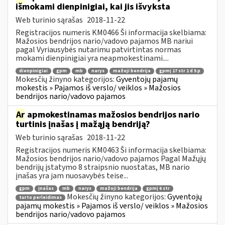
išmokami dienpinigiai, kai jis išvyksta
Web turinio sąrašas
2018-11-22
Registracijos numeris KM0466 Ši informacija skelbiama:
Mažosios bendrijos nario/vadovo pajamos MB nariui
pagal Vyriausybės nutarimu patvirtintas normas
mokami dienpinigiai yra neapmokestinami....
dienpinigiai
gpm
mb
narys
mažoji bendrija
gpmį 17 str 1 d 5 p
Mokesčių žinyno kategorijos:
Gyventojų pajamų
mokestis » Pajamos iš verslo/ veiklos » Mažosios
bendrijos nario/vadovo pajamos
Ar
apmokestinamas mažosios bendrijos nario
turtinis įnašas į mažąją bendriją?
Web turinio sąrašas
2018-11-22
Registracijos numeris KM0463 Ši informacija skelbiama:
Mažosios bendrijos nario/vadovo pajamos Pagal Mažųjų
bendrijų įstatymo 8 straipsnio nuostatas, MB nario
įnašas yra jam nuosavybės teise...
gpm
įnašas
mb
narys
mažoji bendrija
gpmį 6 str
Mokesčių žinyno kategorijos:
Gyventojų
turto perleidimas
pajamų mokestis » Pajamos iš verslo/ veiklos » Mažosios
bendrijos nario/vadovo pajamos