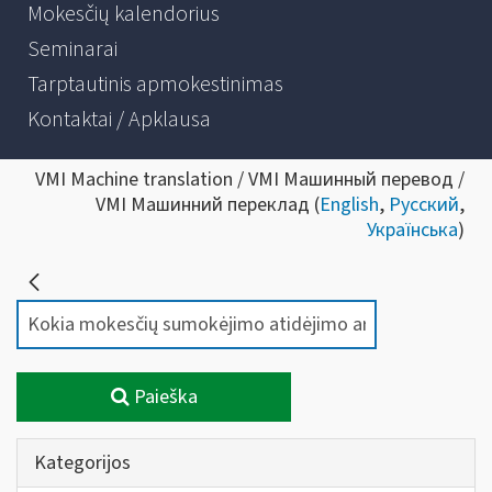
Mokesčių kalendorius
Seminarai
Tarptautinis apmokestinimas
Kontaktai / Apklausa
VMI Machine translation / VMI Машинный перевод /
VMI Машинний переклад (
English
,
Русский
,
Українська
)
Paieška
Kategorijos