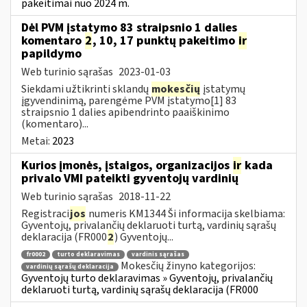
pakeitimai nuo 2024 m.
Dėl PVM įstatymo 83 straipsnio 1 dalies
komentaro
2
, 10, 17 punktų pakeitimo
ir
papildymo
Web turinio sąrašas
2023-01-03
Siekdami užtikrinti sklandų
mokesčių
įstatymų
įgyvendinimą, parengėme PVM įstatymo[1] 83
straipsnio 1 dalies apibendrinto paaiškinimo
(komentaro)...
Metai:
2023
Kurios įmonės, įstaigos, organizacijos
ir
kada
privalo VMI pateikti gyventojų vardinių
Web turinio sąrašas
2018-11-22
Registraci
jos
numeris KM1344 Ši informacija skelbiama:
Gyventojų, privalančių deklaruoti turtą, vardinių sąrašų
deklaracija (FR000
2
) Gyventojų...
fr0002
turto deklaravimas
vardinis sąrašas
Mokesčių žinyno kategorijos:
vardinių sąrašų deklaracija
Gyventojų turto deklaravimas » Gyventojų, privalančių
deklaruoti turtą, vardinių sąrašų deklaracija (FR000