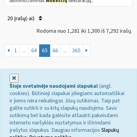
administravimas
Mokesčių
deklaracijų...
20 Įrašų(-ai)
Rodoma nuo 1,281 iki 1,300 iš 7,292 irašų.
1
...
64
65
66
...
365
Uždaryti
Šioje svetainėje naudojami slapukai
(angl.
cookies). Būtinieji slapukai įdiegiami automatiškai
ir jiems nėra reikalingas Jūsų sutikimas. Taip pat
galite sutikti ir su kitų slapukų naudojimu. Savo
sutikimą bet kada galėsite atšaukti pakeisdami
interneto naršyklės nustatymus ir ištrindami
įrašytus slapukus. Daugiau informacijos
Slapukų