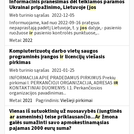
Informacinis pranešimas dėl teikiamos paramos
Ukrainai pripažinimo, Lietuvoje (
jos
Web turinio sąrašas
2022-12-05
Informuojame, kad nuo 2022-09-16 pratęsus
nepaprastąją padėtį Lietuvoje, t. y.
jos
dalyje,- pasienio
ruožuose
ir
pasienio kontrolės punktuose,...
Metai:
2022
Kompiuterizuotų darbo vietų saugos
programinės įrangos
ir
licencijų viešasis
pirkimas
Web turinio sąrašas
2021-01-25
INFORMACIJA APIE PRADEDAMUS PIRKIMUS Prekių
pirkimai I. PERKANČIOJI ORGANIZACIJA, ADRESAS
IR
KONTAKTINIAI DUOMENYS: I.1. Perkančiosios
organizacijos pavadinimas...
Metai:
2021
Pagrindinis:
Viešieji pirkimai
Vienas iš sutuoktinių už nuosavybės (jungtinės
ar
asmeninės) teise priklausančio...
Ar
žmona
galės sumažinti savo apmokestinamąsias
pajamas 2000 eurų suma?