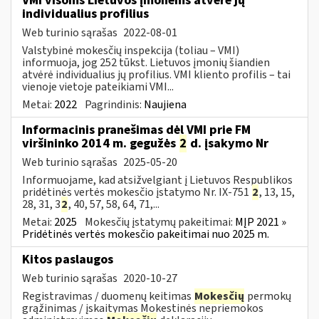
VMI visoms Lietuvos įmonėms atvėrė jų
individualius profilius
Web turinio sąrašas
2022-08-01
Valstybinė mokesčių inspekcija (toliau – VMI)
informuoja, jog 252 tūkst. Lietuvos įmonių šiandien
atvėrė individualius jų profilius. VMI kliento profilis – tai
vienoje vietoje pateikiami VMI...
Metai:
2022
Pagrindinis:
Naujiena
Informacinis pranešimas dėl VMI prie FM
viršininko 2014 m. gegužės
2
d. įsakymo Nr
Web turinio sąrašas
2025-05-20
Informuojame, kad atsižvelgiant į Lietuvos Respublikos
pridėtinės vertės mokesčio įstatymo Nr. IX-751
2
, 13, 15,
28, 31, 3
2
, 40, 57, 58, 64, 71,...
Metai:
2025
Mokesčių įstatymų pakeitimai:
MĮP 2021 »
Pridėtinės vertės mokesčio pakeitimai nuo 2025 m.
Kitos paslaugos
Web turinio sąrašas
2020-10-27
Registravimas / duomenų keitimas
Mokesčių
permokų
grąžinimas / įskaitymas Mokestinės nepriemokos