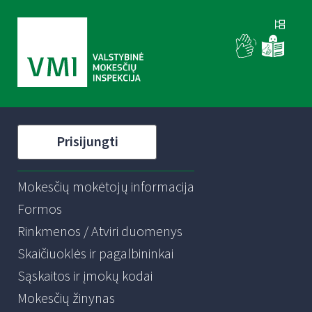
Prisijungti
Mokesčių mokėtojų informacija
Formos
Rinkmenos / Atviri duomenys
Skaičiuoklės ir pagalbininkai
Sąskaitos ir įmokų kodai
Mokesčių žinynas