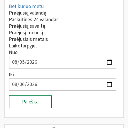
Bet kuriuo metu
Praėjusią valandą
Paskutines 24 valandas
Praėjusią savaitę
Praėjusį mėnesį
Praėjusiais metais
Laikotarpyje…
Nuo
Iki
Paieška