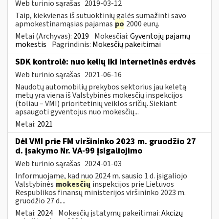
Web turinio sąrašas
2019-03-12
Taip, kiekvienas iš sutuoktinių galės sumažinti savo
apmokestinamąsias pajamas
po
2000 eurų.
Metai (Archyvas):
2019
Mokesčiai:
Gyventojų pajamų
mokestis
Pagrindinis:
Mokesčių pakeitimai
SDK kontrolė: nuo kelių iki internetinės erdvės
Web turinio sąrašas
2021-06-16
Naudotų automobilių prekybos sektorius jau keletą
metų yra viena iš Valstybinės mokesčių inspekcijos
(toliau – VMI) prioritetinių veiklos sričių. Siekiant
apsaugoti gyventojus nuo mokesčių...
Metai:
2021
Dėl VMI prie FM viršininko 2023 m. gruodžio 27
d. įsakymo Nr. VA-99 įsigaliojimo
Web turinio sąrašas
2024-01-03
Informuojame, kad nuo 2024 m. sausio 1 d. įsigaliojo
Valstybinės
mokesčių
inspekcijos prie Lietuvos
Respublikos finansų ministerijos viršininko 2023 m.
gruodžio 27 d....
Metai:
2024
Mokesčių įstatymų pakeitimai:
Akcizų