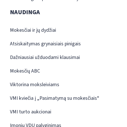
NAUDINGA
Mokesčiai ir jų dydžiai
Atsiskaitymas grynaisiais pinigais
Dažniausiai užduodami klausimai
Mokesčių ABC
Viktorina moksleiviams
VMI kviečia į „Pasimatymą su mokesčiais“
VMI turto aukcionai
Įmonių VDU palyginimas