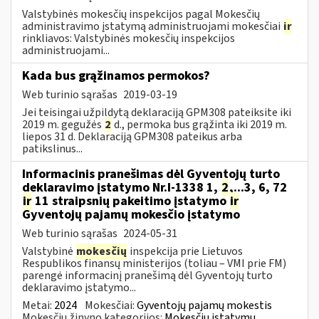
Valstybinės mokesčių inspekcijos pagal Mokesčių
administravimo įstatymą administruojami mokesčiai
ir
rinkliavos: Valstybinės mokesčių inspekcijos
administruojami...
Kada bus grąžinamos permokos?
Web turinio sąrašas
2019-03-19
Jei teisingai užpildytą deklaraciją GPM308 pateiksite iki
2019 m. gegužės
2
d., permoka bus grąžinta iki 2019 m.
liepos 31 d. Deklaraciją GPM308 pateikus arba
patikslinus...
Informacinis pranešimas dėl Gyventojų turto
deklaravimo įstatymo Nr.I-1338 1,
2
,...3, 6, 72
ir
11 straipsnių pakeitimo įstatymo
ir
Gyventojų pajamų mokesčio įstatymo
Web turinio sąrašas
2024-05-31
Valstybinė
mokesčių
inspekcija prie Lietuvos
Respublikos finansų ministerijos (toliau – VMI prie FM)
parengė informacinį pranešimą dėl Gyventojų turto
deklaravimo įstatymo...
Metai:
2024
Mokesčiai:
Gyventojų pajamų mokestis
Mokesčių žinyno kategorijos:
Mokesčių įstatymų