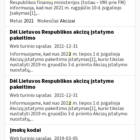
Respublikos finansų ministerijos (toliau – VMI prie FM)
informuoja, kad nuo 2021 m. rugpjūčio 10 d. įsigaliojo
Įsakymas[1],...
Metai:
2021
Mokesčiai:
Akcizai
Dėl Lietuvos Respublikos akcizų įstatymo
pakeitimo
Web turinio sąrašas
2021-12-31
Informuojame, kad nuo 202
2
m. liepos 1 d. įsigalioja
Akcizų įstatymo pakeitimo įstatymas[1], kurio tikslas
nustatyti 2019 m. gruodžio 3 d. priimto Akcizų įstatymo
nuostatų,...
Dėl Lietuvos Respublikos akcizų įstatymo
pakeitimo
Web turinio sąrašas
2021-12-31
Informuojame, kad nuo 202
2
m. liepos 1 d. įsigalioja
Akcizų įstatymo pakeitimo įstatymas[1], kurio tikslas
nustatyti 2019 m. gruodžio 3 d. priimto Akcizų įstatymo
nuostatų,...
Įmokų kodai
Web turinio sąrašas
2019-03-05