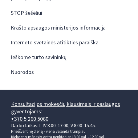
STOP šešėliui
Krašto apsaugos ministerijos informacija
Interneto svetainės atitikties paraiška
Ieškome turto savininkų
Nuorodos
Konsultacijos mokesčių klausimais ir paslaugos
gyventojams:
+370 5 260 5060
Darbo laikas: I-IV 8.00-17.00, V 8.00-15.45.
Prieššventinę dieną - viena valanda trumpiau.
Kiekvieno mėnesio antrą penktadienį 8.00 val. - 12.00 val.