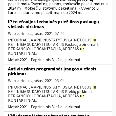
pakeitimai » Gyventojų pajamų mokesčio pakeitimai nuo
2024 m.
Mokesčių įstatymų pakeitimai » Gyventojų
turto deklaravimo pakeitimai nuo 2024 m.
IP telefonijos techninės priežiūros paslaugų
viešasis pirkimas
Web turinio sąrašas
2021-07-20
INFORMACIJA APIE NUSTATYTUS LAIMĖTOJUS
IR
KETINIMĄ SUDARYTI SUTARTIS Paslaugų pirkimai I.
PERKANČIOJI ORGANIZACIJA, ADRESAS
IR
KONTAKTINIAI...
Metai:
2021
Pagrindinis:
Viešieji pirkimai
Antivirusinės programinės įrangos viešasis
pirkimas
Web turinio sąrašas
2021-03-04
INFORMACIJA APIE NUSTATYTUS LAIMĖTOJUS
IR
KETINIMĄ SUDARYTI SUTARTIS Prekių pirkimai I.
PERKANČIOJI ORGANIZACIJA, ADRESAS
IR
KONTAKTINIAI...
Metai:
2021
Pagrindinis:
Viešieji pirkimai