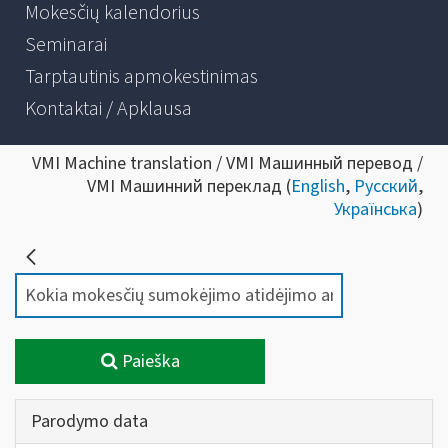
Mokesčių kalendorius
Seminarai
Tarptautinis apmokestinimas
Kontaktai / Apklausa
VMI Machine translation / VMI Машинный перевод /
VMI Машинний переклад (
English
,
Русский
,
Українська
)
Paieška
Parodymo data