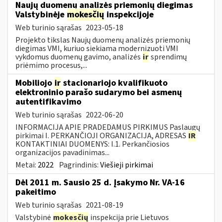
Naujų duomenų analizės priemonių diegimas
Valstybinėje
mokesčių
inspekcijoje
Web turinio sąrašas
2023-05-18
Projekto tikslas Naujų duomenų analizės priemonių
diegimas VMI, kuriuo siekiama modernizuoti VMI
vykdomus duomenų gavimo, analizės
ir
sprendimų
priėmimo procesus,...
Mobiliojo
ir
stacionariojo kvalifikuoto
elektroninio parašo sudarymo bei asmenų
autentifikavimo
Web turinio sąrašas
2022-06-20
INFORMACIJA APIE PRADEDAMUS PIRKIMUS Paslaugų
pirkimai I. PERKANČIOJI ORGANIZACIJA, ADRESAS
IR
KONTAKTINIAI DUOMENYS: I.1. Perkančiosios
organizacijos pavadinimas...
Metai:
2022
Pagrindinis:
Viešieji pirkimai
Dėl 2011 m. Sausio 25 d. Įsakymo Nr. VA-16
pakeitimo
Web turinio sąrašas
2021-08-19
Valstybinė
mokesčių
inspekcija prie Lietuvos