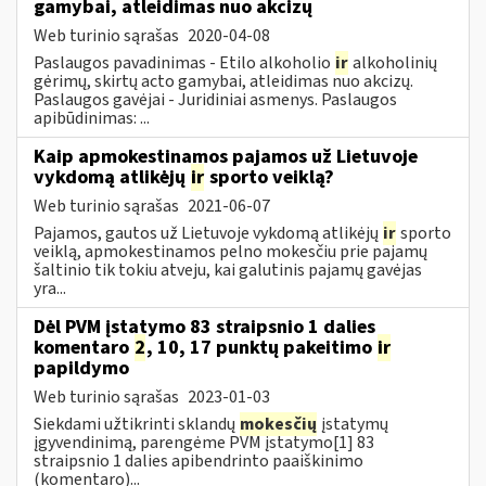
gamybai, atleidimas nuo akcizų
Web turinio sąrašas
2020-04-08
Paslaugos pavadinimas - Etilo alkoholio
ir
alkoholinių
gėrimų, skirtų acto gamybai, atleidimas nuo akcizų.
Paslaugos gavėjai - Juridiniai asmenys. Paslaugos
apibūdinimas: ...
Kaip apmokestinamos pajamos už Lietuvoje
vykdomą atlikėjų
ir
sporto veiklą?
Web turinio sąrašas
2021-06-07
Pajamos, gautos už Lietuvoje vykdomą atlikėjų
ir
sporto
veiklą, apmokestinamos pelno mokesčiu prie pajamų
šaltinio tik tokiu atveju, kai galutinis pajamų gavėjas
yra...
Dėl PVM įstatymo 83 straipsnio 1 dalies
komentaro
2
, 10, 17 punktų pakeitimo
ir
papildymo
Web turinio sąrašas
2023-01-03
Siekdami užtikrinti sklandų
mokesčių
įstatymų
įgyvendinimą, parengėme PVM įstatymo[1] 83
straipsnio 1 dalies apibendrinto paaiškinimo
(komentaro)...