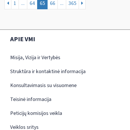
1
...
64
65
66
...
365
APIE VMI
Misija, Vizija ir Vertybės
Struktūra ir kontaktinė informacija
Konsultavimasis su visuomene
Teisinė informacija
Peticijų komisijos veikla
Veiklos sritys