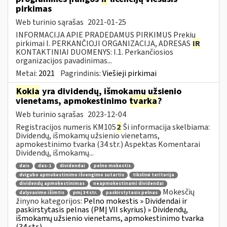
pirkimas
Web turinio sąrašas
2021-01-25
INFORMACIJA APIE PRADEDAMUS PIRKIMUS Prekių
pirkimai I. PERKANČIOJI ORGANIZACIJA, ADRESAS
IR
KONTAKTINIAI DUOMENYS: I.1. Perkančiosios
organizacijos pavadinimas...
Metai:
2021
Pagrindinis:
Viešieji pirkimai
Kokia
yra dividendų, išmokamų užsienio
vienetams, apmokestinimo
tvarka
?
Web turinio sąrašas
2023-12-04
Registracijos numeris KM105
2
Ši informacija skelbiama:
Dividendų, išmokamų užsienio vienetams,
apmokestinimo tvarka (34 str.) Aspektas Komentarai
Dividendų, išmokamų...
dais
das-1
dividendai
pelno mokestis
dvigubo apmokestinimo išvengimo sutartis
tikslinė teritorija
dividendų apmokestinimas
neapmokestinami dividendai
Mokesčių
dalyvavimo išimtis
pmį 34 str.
paskirstytasis pelnas
žinyno kategorijos:
Pelno mokestis » Dividendai ir
paskirstytasis pelnas (PMĮ VII skyrius) » Dividendų,
išmokamų užsienio vienetams, apmokestinimo tvarka