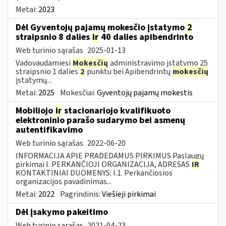
Metai:
2023
Dėl Gyventojų pajamų mokesčio įstatymo
2
straipsnio 8 dalies
ir
40 dalies apibendrinto
Web turinio sąrašas
2025-01-13
Vadovaudamiesi
Mokesčių
administravimo įstatymo 25
straipsnio 1 dalies
2
punktu bei Apibendrintų
mokesčių
įstatymų...
Metai:
2025
Mokesčiai:
Gyventojų pajamų mokestis
Mobiliojo
ir
stacionariojo kvalifikuoto
elektroninio parašo sudarymo bei asmenų
autentifikavimo
Web turinio sąrašas
2022-06-20
INFORMACIJA APIE PRADEDAMUS PIRKIMUS Paslaugų
pirkimai I. PERKANČIOJI ORGANIZACIJA, ADRESAS
IR
KONTAKTINIAI DUOMENYS: I.1. Perkančiosios
organizacijos pavadinimas...
Metai:
2022
Pagrindinis:
Viešieji pirkimai
Dėl įsakymo pakeitimo
Web turinio sąrašas
2021-04-23