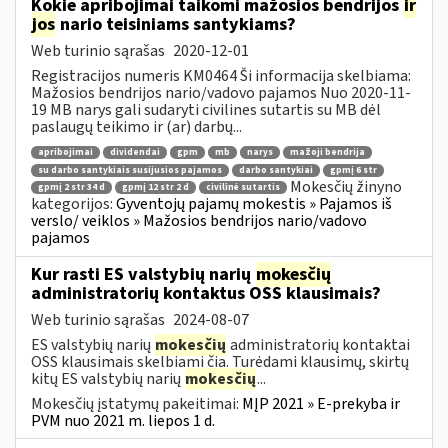
Kokie apribojimai taikomi mažosios bendrijos
ir
jos
nario teisiniams santykiams?
Web turinio sąrašas
2020-12-01
Registracijos numeris KM0464 Ši informacija skelbiama:
Mažosios bendrijos nario/vadovo pajamos Nuo 2020-11-
19 MB narys gali sudaryti civilines sutartis su MB dėl
paslaugų teikimo ir (ar) darbų...
apribojimai
dividendai
gpm
mb
narys
mažoji bendrija
su darbo santykiais susijusios pajamos
darbo santykiai
gpmį 6 str
Mokesčių žinyno
gpmį 2 str 34 d
gpmį 12 str 2 d
civilinė sutartis
kategorijos:
Gyventojų pajamų mokestis » Pajamos iš
verslo/ veiklos » Mažosios bendrijos nario/vadovo
pajamos
Kur rasti ES valstybių narių
mokesčių
administratorių kontaktus OSS klausimais?
Web turinio sąrašas
2024-08-07
ES valstybių narių
mokesčių
administratorių kontaktai
OSS klausimais skelbiami čia. Turėdami klausimų, skirtų
kitų ES valstybių narių
mokesčių
...
Mokesčių įstatymų pakeitimai:
MĮP 2021 » E-prekyba ir
PVM nuo 2021 m. liepos 1 d.