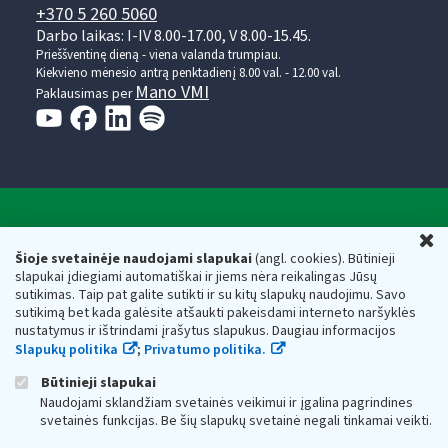
+370 5 260 5060
Darbo laikas: I-IV 8.00-17.00, V 8.00-15.45.
Prieššventinę dieną - viena valanda trumpiau.
Kiekvieno mėnesio antrą penktadienį 8.00 val. - 12.00 val.
Mano VMI
Paklausimas per
Valstybinė mokesčių inspekcija prie Lietuvos
U
Respublikos finansų ministerijos
Šioje svetainėje naudojami slapukai
(angl. cookies). Būtinieji
slapukai įdiegiami automatiškai ir jiems nėra reikalingas Jūsų
Biudžetinė įstaiga. Juridinio asmens kodas — 188659752,
sutikimas. Taip pat galite sutikti ir su kitų slapukų naudojimu. Savo
adresas: Vasario 16-osios g. 14, 01107 Vilnius, Lietuva, el.paštas:
sutikimą bet kada galėsite atšaukti pakeisdami interneto naršyklės
vmi@vmi.lt
, E. pristatymo dėžutės adresas 188659752
nustatymus ir ištrindami įrašytus slapukus. Daugiau informacijos
Duomenys apie Valstybinę mokesčių inspekciją prie Lietuvos
Slapukų politika
;
Privatumo politika.
Respublikos finansų ministerijos kaupiami ir saugomi Juridinių
asmenų registre
Būtinieji slapukai
Naudojami sklandžiam svetainės veikimui ir įgalina pagrindines
svetainės funkcijas. Be šių slapukų svetainė negali tinkamai veikti.