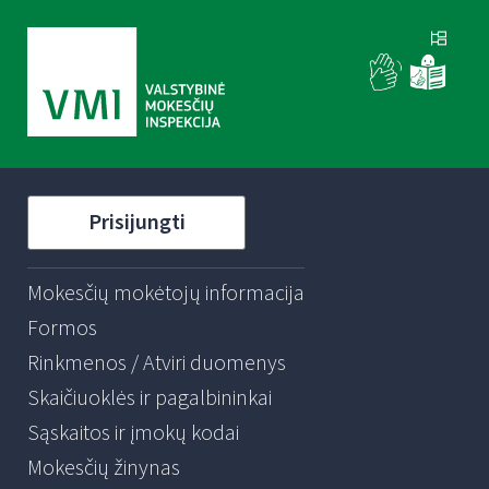
Prisijungti
Mokesčių mokėtojų informacija
Formos
Rinkmenos / Atviri duomenys
Skaičiuoklės ir pagalbininkai
Sąskaitos ir įmokų kodai
Mokesčių žinynas