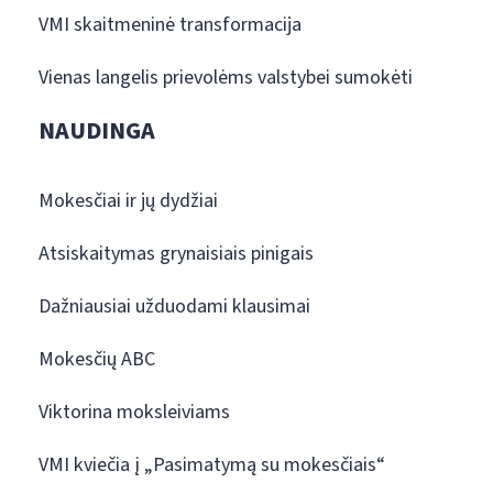
VMI skaitmeninė transformacija
Vienas langelis prievolėms valstybei sumokėti
NAUDINGA
Mokesčiai ir jų dydžiai
Atsiskaitymas grynaisiais pinigais
Dažniausiai užduodami klausimai
Mokesčių ABC
Viktorina moksleiviams
VMI kviečia į „Pasimatymą su mokesčiais“