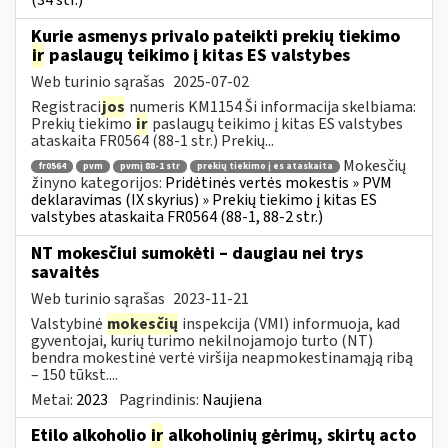
(34 str.)
Kurie asmenys privalo pateikti prekių tiekimo
ir
paslaugų teikimo į kitas ES valstybes
Web turinio sąrašas
2025-07-02
Registraci
jos
numeris KM1154 Ši informacija skelbiama:
Prekių tiekimo
ir
paslaugų teikimo į kitas ES valstybes
ataskaita FR0564 (88-1 str.) Prekių...
Mokesčių
fr0564
pvm
pvmį 88-1 str
prekių tiekimo į es ataskaita
žinyno kategorijos:
Pridėtinės vertės mokestis » PVM
deklaravimas (IX skyrius) » Prekių tiekimo į kitas ES
valstybes ataskaita FR0564 (88-1, 88-2 str.)
NT mokesčiui sumokėti – daugiau nei trys
savaitės
Web turinio sąrašas
2023-11-21
Valstybinė
mokesčių
inspekcija (VMI) informuoja, kad
gyventojai, kurių turimo nekilnojamojo turto (NT)
bendra mokestinė vertė viršija neapmokestinamąją ribą
– 150 tūkst....
Metai:
2023
Pagrindinis:
Naujiena
Etilo alkoholio
ir
alkoholinių gėrimų, skirtų acto