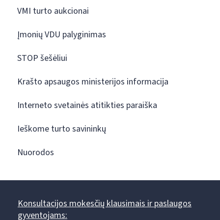
VMI turto aukcionai
Įmonių VDU palyginimas
STOP šešėliui
Krašto apsaugos ministerijos informacija
Interneto svetainės atitikties paraiška
Ieškome turto savininkų
Nuorodos
Konsultacijos mokesčių klausimais ir paslaugos
gyventojams: