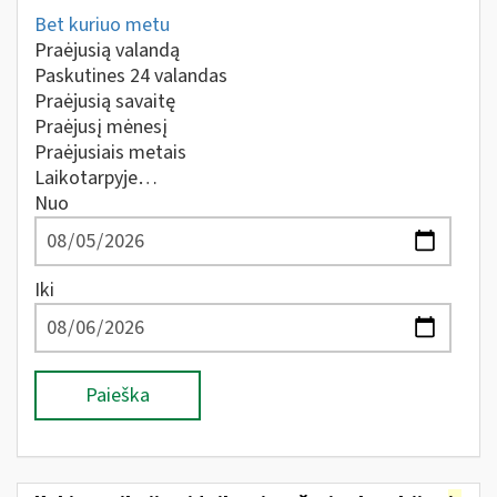
Bet kuriuo metu
Praėjusią valandą
Paskutines 24 valandas
Praėjusią savaitę
Praėjusį mėnesį
Praėjusiais metais
Laikotarpyje…
Nuo
Iki
Paieška