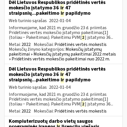
Dėl Lietuvos Respublikos pridėtinės vertės
mokesčio įstatymo 36
ir
47
straipsnių...pakeitimo
ir
papildymo
Web turinio sąrašas
2022-01-04
Informuojame, kad 2021 m. gruodžio 23 d. priimtas
Pridėtinės vertės mokesčio įstatymo pakeitimas[1]
(toliau − Pakeitimas). Pakeitimu PVM[
2
] įstatymo 36...
Metai:
2022
Mokesčiai:
Pridėtinės vertės mokestis
Mokesčių žinyno kategorijos:
Mokesčių įstatymų
pakeitimai » Mokesčių įstatymų pakeitimai 2022 metais
» Pridėtinės vertės mokesčio pakeitimai nuo 2022 m.
Dėl Lietuvos Respublikos pridėtinės vertės
mokesčio įstatymo 36
ir
47
straipsnių...pakeitimo
ir
papildymo
Web turinio sąrašas
2022-01-04
Informuojame, kad 2021 m. gruodžio 23 d. priimtas
Pridėtinės vertės mokesčio įstatymo pakeitimas[1]
(toliau − Pakeitimas). Pakeitimu PVM[
2
] įstatymo 36...
Metai:
2022
Mokesčiai:
Pridėtinės vertės mokestis
Kompiuterizuotų darbo vietų saugos
programinės įrangos
ir
licencijų viešasis