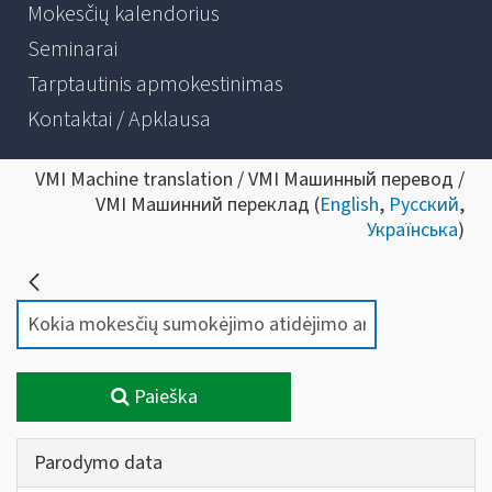
Mokesčių kalendorius
Seminarai
Tarptautinis apmokestinimas
Kontaktai / Apklausa
VMI Machine translation / VMI Машинный перевод /
VMI Машинний переклад (
English
,
Русский
,
Українська
)
Paieška
Parodymo data