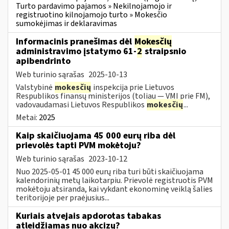
Turto pardavimo pajamos » Nekilnojamojo ir
registruotino kilnojamojo turto » Mokesčio
sumokėjimas ir deklaravimas
Informacinis pranešimas dėl
Mokesčių
administravimo įstatymo 61-
2
straipsnio
apibendrinto
Web turinio sąrašas
2025-10-13
Valstybinė
mokesčių
inspekcija prie Lietuvos
Respublikos finansų ministerijos (toliau — VMI prie FM),
vadovaudamasi Lietuvos Respublikos
mokesčių
...
Metai:
2025
Kaip skaičiuojama 45 000 eurų riba dėl
prievolės tapti PVM mokėtoju?
Web turinio sąrašas
2023-10-12
Nuo 2025-05-01 45 000 eurų riba turi būti skaičiuojama
kalendorinių metų laikotarpiu. Prievolė registruotis PVM
mokėtoju atsiranda, kai vykdant ekonominę veiklą šalies
teritorijoje per praėjusius...
Kuriais atvejais apdorotas tabakas
atleidžiamas nuo akcizų?