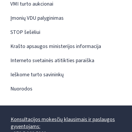
VMI turto aukcionai
Įmonių VDU palyginimas
STOP šešėliui
Krašto apsaugos ministerijos informacija
Interneto svetainės atitikties paraiška
Ieškome turto savininkų
Nuorodos
Konsultacijos mokesčių klausimais ir paslaugos
gyventojams: