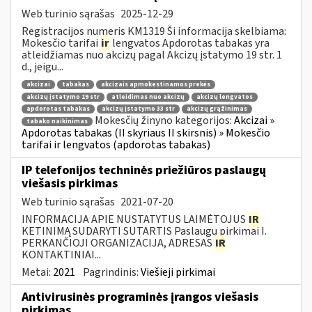
Web turinio sąrašas
2025-12-29
Registracijos numeris KM1319 Ši informacija skelbiama:
Mokesčio tarifai
ir
lengvatos Apdorotas tabakas yra
atleidžiamas nuo akcizų pagal Akcizų įstatymo 19 str. 1
d., jeigu...
akcizai
tabakas
akcizais apmokestinamos prekės
akcizų įstatymo 19 str
atleidimas nuo akcizų
akcizų lengvatos
apdorotas tabakas
akcizų įstatymo 33 str
akcizų grąžinimas
Mokesčių žinyno kategorijos:
Akcizai »
tabako naikinimas
Apdorotas tabakas (II skyriaus II skirsnis) » Mokesčio
tarifai ir lengvatos (apdorotas tabakas)
IP telefonijos techninės priežiūros paslaugų
viešasis pirkimas
Web turinio sąrašas
2021-07-20
INFORMACIJA APIE NUSTATYTUS LAIMĖTOJUS
IR
KETINIMĄ SUDARYTI SUTARTIS Paslaugų pirkimai I.
PERKANČIOJI ORGANIZACIJA, ADRESAS
IR
KONTAKTINIAI...
Metai:
2021
Pagrindinis:
Viešieji pirkimai
Antivirusinės programinės įrangos viešasis
pirkimas