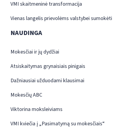
VMI skaitmeninė transformacija
Vienas langelis prievolėms valstybei sumokėti
NAUDINGA
Mokesčiai ir jų dydžiai
Atsiskaitymas grynaisiais pinigais
Dažniausiai užduodami klausimai
Mokesčių ABC
Viktorina moksleiviams
VMI kviečia į „Pasimatymą su mokesčiais“