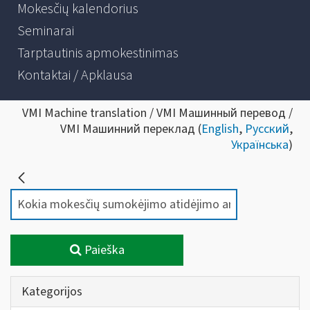
Mokesčių kalendorius
Seminarai
Tarptautinis apmokestinimas
Kontaktai / Apklausa
VMI Machine translation / VMI Машинный перевод /
VMI Машинний переклад (
English
,
Русский
,
Українська
)
Paieška
Kategorijos