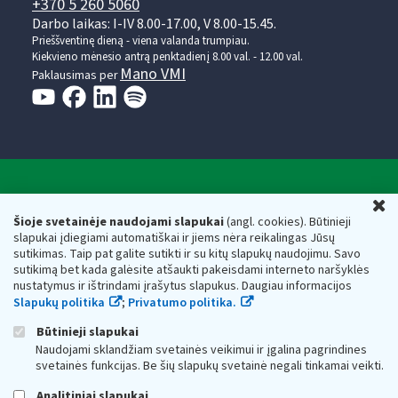
+370 5 260 5060
Darbo laikas: I-IV 8.00-17.00, V 8.00-15.45.
Prieššventinę dieną - viena valanda trumpiau.
Kiekvieno mėnesio antrą penktadienį 8.00 val. - 12.00 val.
Mano VMI
Paklausimas per
Valstybinė mokesčių inspekcija prie Lietuvos
U
Respublikos finansų ministerijos
Šioje svetainėje naudojami slapukai
(angl. cookies). Būtinieji
slapukai įdiegiami automatiškai ir jiems nėra reikalingas Jūsų
Biudžetinė įstaiga. Juridinio asmens kodas — 188659752,
sutikimas. Taip pat galite sutikti ir su kitų slapukų naudojimu. Savo
adresas: Vasario 16-osios g. 14, 01107 Vilnius, Lietuva, el.paštas:
sutikimą bet kada galėsite atšaukti pakeisdami interneto naršyklės
vmi@vmi.lt
, E. pristatymo dėžutės adresas 188659752
nustatymus ir ištrindami įrašytus slapukus. Daugiau informacijos
Duomenys apie Valstybinę mokesčių inspekciją prie Lietuvos
Slapukų politika
;
Privatumo politika.
Respublikos finansų ministerijos kaupiami ir saugomi Juridinių
asmenų registre
Būtinieji slapukai
Naudojami sklandžiam svetainės veikimui ir įgalina pagrindines
svetainės funkcijas. Be šių slapukų svetainė negali tinkamai veikti.
Analitiniai slapukai