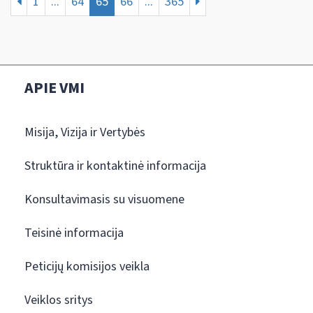
1
...
64
65
66
...
365
APIE VMI
Misija, Vizija ir Vertybės
Struktūra ir kontaktinė informacija
Konsultavimasis su visuomene
Teisinė informacija
Peticijų komisijos veikla
Veiklos sritys