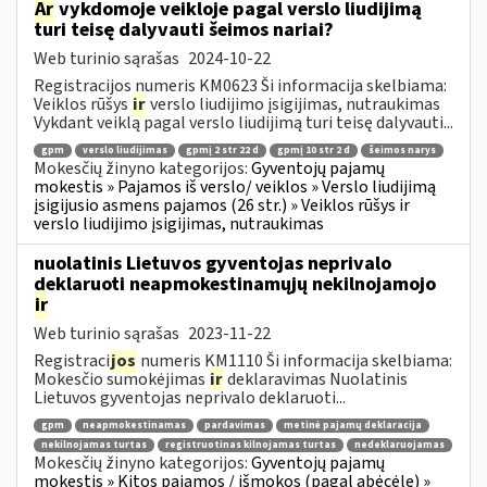
Ar
vykdomoje veikloje pagal verslo liudijimą
turi teisę dalyvauti šeimos nariai?
Web turinio sąrašas
2024-10-22
Registracijos numeris KM0623 Ši informacija skelbiama:
Veiklos rūšys
ir
verslo liudijimo įsigijimas, nutraukimas
Vykdant veiklą pagal verslo liudijimą turi teisę dalyvauti...
gpm
verslo liudijimas
gpmį 2 str 22 d
gpmį 10 str 2 d
šeimos narys
Mokesčių žinyno kategorijos:
Gyventojų pajamų
mokestis » Pajamos iš verslo/ veiklos » Verslo liudijimą
įsigijusio asmens pajamos (26 str.) » Veiklos rūšys ir
verslo liudijimo įsigijimas, nutraukimas
nuolatinis Lietuvos gyventojas neprivalo
deklaruoti neapmokestinamųjų nekilnojamojo
ir
Web turinio sąrašas
2023-11-22
Registraci
jos
numeris KM1110 Ši informacija skelbiama:
Mokesčio sumokėjimas
ir
deklaravimas Nuolatinis
Lietuvos gyventojas neprivalo deklaruoti...
gpm
neapmokestinamas
pardavimas
metinė pajamų deklaracija
nekilnojamas turtas
registruotinas kilnojamas turtas
nedeklaruojamas
Mokesčių žinyno kategorijos:
Gyventojų pajamų
mokestis » Kitos pajamos / išmokos (pagal abėcėlę) »