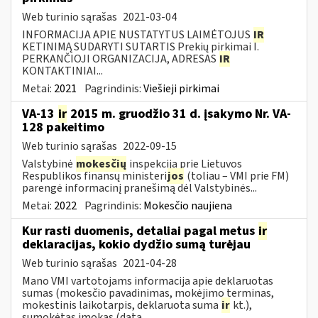
Web turinio sąrašas
2021-03-04
INFORMACIJA APIE NUSTATYTUS LAIMĖTOJUS
IR
KETINIMĄ SUDARYTI SUTARTIS Prekių pirkimai I.
PERKANČIOJI ORGANIZACIJA, ADRESAS
IR
KONTAKTINIAI...
Metai:
2021
Pagrindinis:
Viešieji pirkimai
VA-13
ir
2015 m. gruodžio 31 d. įsakymo Nr. VA-
128 pakeitimo
Web turinio sąrašas
2022-09-15
Valstybinė
mokesčių
inspekcija prie Lietuvos
Respublikos finansų ministeri
jos
(toliau – VMI prie FM)
parengė informacinį pranešimą dėl Valstybinės...
Metai:
2022
Pagrindinis:
Mokesčio naujiena
Kur rasti duomenis, detaliai pagal metus
ir
deklaracijas, kokio dydžio sumą turėjau
Web turinio sąrašas
2021-04-28
Mano VMI vartotojams informacija apie deklaruotas
sumas (mokesčio pavadinimas, mokėjimo terminas,
mokestinis laikotarpis, deklaruota suma
ir
kt.),
sumokėtas įmokas (data...