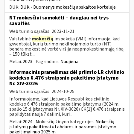
DUK:
DUK - Duomenys mokesčių apskaitos kortelėje
NT mokesčiui sumokėti – daugiau nei trys
savaitės
Web turinio sąrašas
2023-11-21
Valstybinė
mokesčių
inspekcija (VMI) informuoja, kad
gyventojai, kurių turimo nekilnojamojo turto (NT)
bendra mokestinė vertė viršija neapmokestinamąją ribą
– 150 tūkst....
Metai:
2023
Pagrindinis:
Naujiena
Informacinis pranešimas dėl priimto LR civilinio
kodekso 6.476 straipsnio pakeitimo įstatymo
Nr. XIV-3026
Web turinio sąrašas
2024-10-25
Informuojame, kad Lietuvos Respublikos civilinio
kodekso 6.476 straipsnio pakeitimo įstatymu (2024 m.
spalio 15 d. įstatymas Nr. XIV-3026) CK[1] 6.476 straipsnis
papildytas nauja 7 dalimi, kuri...
Metai:
2024
Mokesčių žinyno kategorijos:
Mokesčių
įstatymų pakeitimai » Labdaros ir paramos įstatymo
pakeitimai nuo 2025 m.