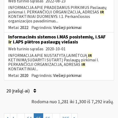
Web turinio sąrašas
2022-08-23
INFORMACIJA APIE PRADEDAMUS PIRKIMUS Paslaugų
pirkimai I. PERKANČIOJI ORGANIZACIJA, ADRESAS
IR
KONTAKTINIAI DUOMENYS: I.1. Perkančiosios
organizacijos pavadinimas...
Metai:
2022
Pagrindinis:
Viešieji pirkimai
Informacinės sistemos i.MAS posistemių, i.SAF
ir
i.APS plėtros paslaugų viešasis
Web turinio sąrašas
2020-10-01
INFORMACIJA APIE NUSTATYTĄ LAIMĖTOJĄ
IR
KETINIMĄ SUDARYTI SUTARTĮ Paslaugų pirkimai I.
PERKANČIOJI ORGANIZACIJA, ADRESAS
IR
KONTAKTINIAI...
Metai:
2020
Pagrindinis:
Viešieji pirkimai
20 Įrašų(-ai)
Rodoma nuo 1,281 iki 1,300 iš 7,292 irašų.