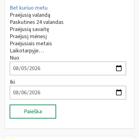
Bet kuriuo metu
Praėjusią valandą
Paskutines 24 valandas
Praėjusią savaitę
Praėjusį mėnesį
Praėjusiais metais
Laikotarpyje…
Nuo
Iki
Paieška