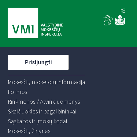
Prisijungti
Mokesčių mokėtojų informacija
Formos
Rinkmenos / Atviri duomenys
Skaičiuoklės ir pagalbininkai
Sąskaitos ir įmokų kodai
Mokesčių žinynas