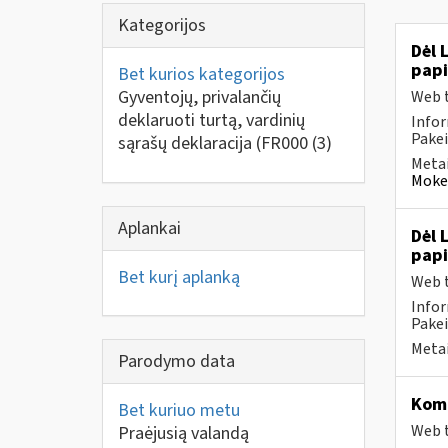
Kategorijos
Dėl 
pap
Bet kurios kategorijos
Gyventojų, privalančių
Web t
deklaruoti turtą, vardinių
Infor
Pakei
sąrašų deklaracija (FR000
(3)
Metai
Mokes
Aplankai
Dėl 
pap
Bet kurį aplanką
Web t
Infor
Pakei
Metai
Parodymo data
Komp
Bet kuriuo metu
Web t
Praėjusią valandą