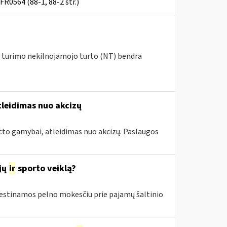
FR0564 (88-1, 88-2 str.)
ių turimo nekilnojamojo turto (NT) bendra
tleidimas nuo akcizų
cto gamybai, atleidimas nuo akcizų. Paslaugos
jų
ir
sporto veiklą?
estinamos pelno mokesčiu prie pajamų šaltinio