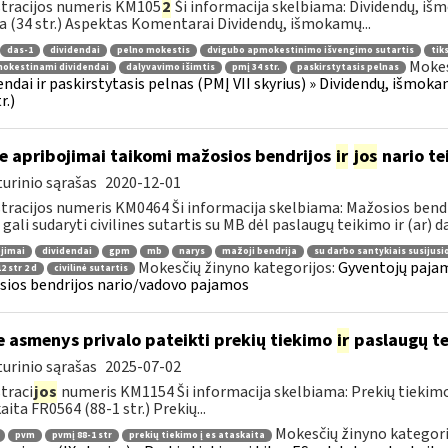
tracijos numeris KM105
2
Ši informacija skelbiama: Dividendų, i
a (34 str.) Aspektas Komentarai Dividendų, išmokamų...
das-1
dividendai
pelno mokestis
dvigubo apmokestinimo išvengimo sutartis
tiks
Mokes
okestinami dividendai
dalyvavimo išimtis
pmį 34 str.
paskirstytasis pelnas
endai ir paskirstytasis pelnas (PMĮ VII skyrius) » Dividendų, išm
r.)
e apribojimai taikomi mažosios bendrijos
ir
jos
nario te
urinio sąrašas
2020-12-01
tracijos numeris KM0464 Ši informacija skelbiama: Mažosios ben
 gali sudaryti civilines sutartis su MB dėl paslaugų teikimo ir (ar) da
jimai
dividendai
gpm
mb
narys
mažoji bendrija
su darbo santykiais susijus
Mokesčių žinyno kategorijos:
Gyventojų pajam
2 str 2 d
civilinė sutartis
ios bendrijos nario/vadovo pajamos
e asmenys privalo pateikti prekių tiekimo
ir
paslaugų te
urinio sąrašas
2025-07-02
traci
jos
numeris KM1154 Ši informacija skelbiama: Prekių tiekim
aita FR0564 (88-1 str.) Prekių...
Mokesčių žinyno kategori
pvm
pvmį 88-1 str
prekių tiekimo į es ataskaita