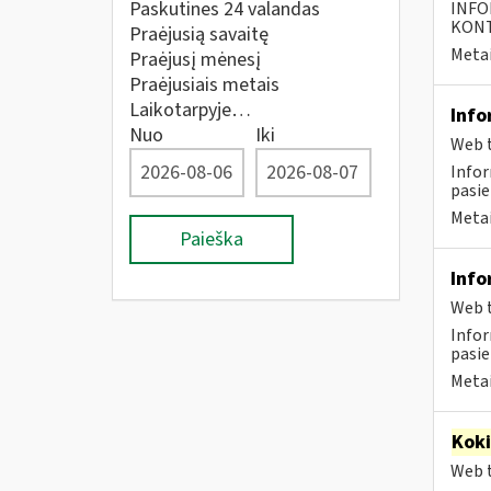
Paskutines 24 valandas
INFO
KONTA
Praėjusią savaitę
Metai
Praėjusį mėnesį
Praėjusiais metais
Laikotarpyje…
Info
Nuo
Iki
Web t
Infor
pasie
Metai
Paieška
Info
Web t
Infor
pasie
Metai
Kok
Web t