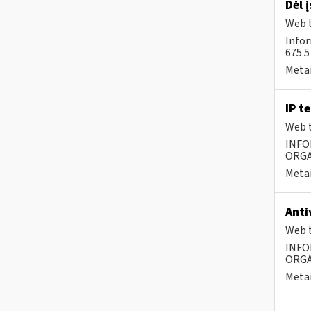
Dėl 
Web t
Infor
675 
Metai
IP t
Web t
INFO
ORGA
Metai
Anti
Web t
INFO
ORGA
Metai