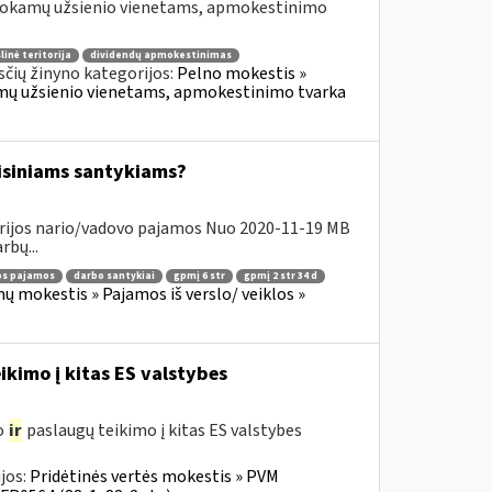
šmokamų užsienio vienetams, apmokestinimo
linė teritorija
dividendų apmokestinimas
čių žinyno kategorijos:
Pelno mokestis »
okamų užsienio vienetams, apmokestinimo tvarka
isiniams santykiams?
drijos nario/vadovo pajamos Nuo 2020-11-19 MB
rbų...
ios pajamos
darbo santykiai
gpmį 6 str
gpmį 2 str 34 d
ų mokestis » Pajamos iš verslo/ veiklos »
ikimo į kitas ES valstybes
o
ir
paslaugų teikimo į kitas ES valstybes
jos:
Pridėtinės vertės mokestis » PVM