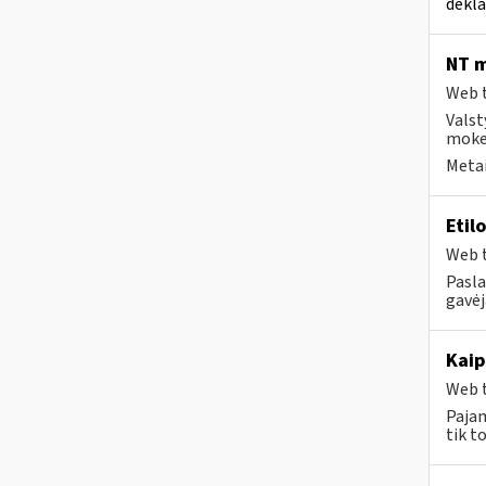
dekla
NT m
Web t
Valst
mokes
Metai
Etil
Web t
Pasla
gavėj
Kaip
Web t
Pajam
tik t