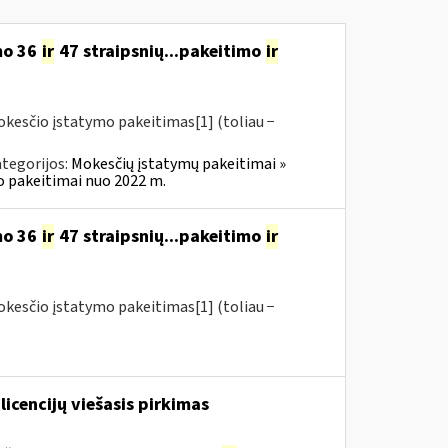
mo 36
ir
47 straipsnių...pakeitimo
ir
okesčio įstatymo pakeitimas[1] (toliau −
tegorijos:
Mokesčių įstatymų pakeitimai »
o pakeitimai nuo 2022 m.
mo 36
ir
47 straipsnių...pakeitimo
ir
okesčio įstatymo pakeitimas[1] (toliau −
licencijų viešasis pirkimas