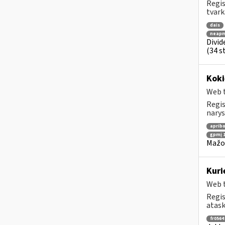
Regis
tvark
dais
neapm
Divid
(34 st
Koki
Web t
Regis
narys
apribo
gpmį 1
Mažos
Kuri
Web t
Regis
atask
fr0564