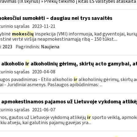
ravimas (IX skyrius) » Prekių tiekimo į kitas ES valstybes ataskaita 
okesčiui sumokėti – daugiau nei trys savaitės
urinio sąrašas
2023-11-21
ybinė
mokesčių
inspekcija (VMI) informuoja, kad gyventojai, kur
tinė vertė viršija neapmokestinamąją ribą – 150 tūkst....
:
2023
Pagrindinis:
Naujiena
o alkoholio
ir
alkoholinių gėrimų, skirtų acto gamybai, a
urinio sąrašas
2020-04-08
ugos pavadinimas - Etilo alkoholio
ir
alkoholinių gėrimų, skirtų a
ai - Juridiniai asmenys. Paslaugos apibūdinimas: ...
 apmokestinamos pajamos už Lietuvoje vykdomą atlikė
urinio sąrašas
2021-06-07
os, gautos už Lietuvoje vykdomą atlikėjų
ir
sporto veiklą, apmok
okiu atveju, kai galutinis pajamų gavėjas yra...