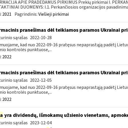
RMACIJA APIE PRADEDAMUS PIRKIMUS Prekių pirkimai I. PERKA
KTINIAI DUOMENYS: I.1. Perkančiosios organizacijos pavadinimas
:
2021
Pagrindinis:
Viešieji pirkimai
rmacinis pranešimas dėl teikiamos paramos Ukrainai pri
urinio sąrašas
2022-10-28
muojame, kad nuo 2022-09-16 pratęsus nepaprastąją padėtį Lietuvo
nio kontrolės punktuose,...
:
2022
rmacinis pranešimas dėl teikiamos paramos Ukrainai pri
urinio sąrašas
2022-12-05
muojame, kad nuo 2022-09-16 pratęsus nepaprastąją padėtį Lietuvo
nio kontrolės punktuose,...
:
2022
ia
yra dividendų, išmokamų užsienio vienetams, apmok
urinio sąrašas
2023-12-04