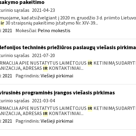
įsakymo pakeitimo
urinio sąrašas
2021-04-23
muojame, kad atsižvelgiant į 2020 m. gruodžio 3 d. priimto Lietuv
5
ir
30 straipsnių pakeitimo įstatymo Nr. XIV-39...
:
2021
Mokesčiai:
Pelno mokestis
elefonijos techninės priežiūros paslaugų viešasis pirkima
urinio sąrašas
2021-07-20
RMACIJA APIE NUSTATYTUS LAIMĖTOJUS
IR
KETINIMĄ SUDARYTI 
NIZACIJA, ADRESAS
IR
KONTAKTINIAI...
:
2021
Pagrindinis:
Viešieji pirkimai
virusinės programinės įrangos viešasis pirkimas
urinio sąrašas
2021-03-04
RMACIJA APIE NUSTATYTUS LAIMĖTOJUS
IR
KETINIMĄ SUDARYTI 
NIZACIJA, ADRESAS
IR
KONTAKTINIAI...
:
2021
Pagrindinis:
Viešieji pirkimai