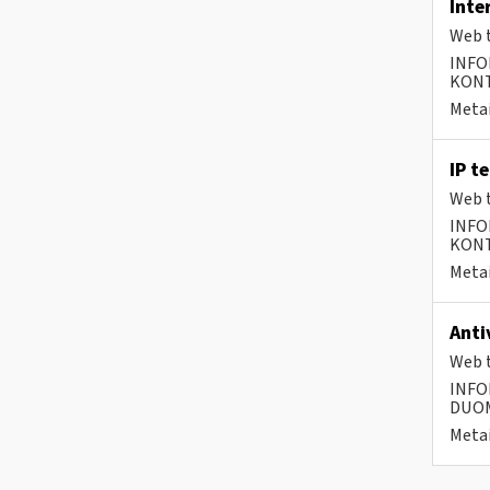
Inte
Web t
INFO
KONTA
Metai
IP t
Web t
INFO
KONTA
Metai
Anti
Web t
INFO
DUOME
Metai