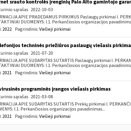
rnet srauto kontrolės įrenginių Palo Alto gamintojo gar
urinio sąrašas
2022-10-03
RMACIJA APIE PRADEDAMUS PIRKIMUS Paslaugų pirkimai I. PER
KTINIAI DUOMENYS: I.1. Perkančiosios organizacijos pavadinimas
:
2022
Pagrindinis:
Viešieji pirkimai
elefonijos techninės priežiūros paslaugų viešasis pirkima
urinio sąrašas
2021-07-20
RMACIJA APIE SUDARYTAS SUTARTIS Paslaugų pirkimai I. PERK
KTINIAI DUOMENYS: I.1. Perkančiosios organizacijos pavadinimas
:
2021
Pagrindinis:
Viešieji pirkimai
virusinės programinės įrangos viešasis pirkimas
urinio sąrašas
2021-03-08
RMACIJA APIE SUDARYTAS SUTARTIS Prekių pirkimai I. PERKANČ
NYS: I.1. Perkančiosios organizacijos pavadinimas...
:
2021
Pagrindinis:
Viešieji pirkimai