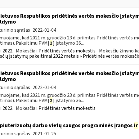
Lietuvos Respublikos pridėtinės vertės mokesčio įstaty
ildymo
urinio sąrašas
2022-01-04
muojame, kad 2021 m. gruodžio 23 d. priimtas Pridėtinės vertės m
timas). Pakeitimu PVM[
2
] įstatymo 36...
:
2022
Mokesčiai:
Pridėtinės vertės mokestis
Mokesčių žinyno ka
čių įstatymų pakeitimai 2022 metais » Pridėtinės vertės mokesči
Lietuvos Respublikos pridėtinės vertės mokesčio įstaty
ildymo
urinio sąrašas
2022-01-04
muojame, kad 2021 m. gruodžio 23 d. priimtas Pridėtinės vertės m
timas). Pakeitimu PVM[
2
] įstatymo 36...
:
2022
Mokesčiai:
Pridėtinės vertės mokestis
iuterizuotų darbo vietų saugos programinės įrangos
ir
urinio sąrašas
2021-01-25