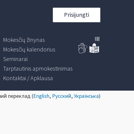
Prisijungti
Mokesčių žinynas
Mokesčių kalendorius
Seminarai
Tarptautinis apmokestinimas
Kontaktai / Apklausa
ний переклад (
English
,
Русский
,
Українська
)