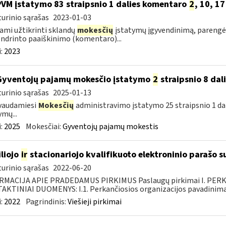
PVM įstatymo 83 straipsnio 1 dalies komentaro
2
, 10, 1
urinio sąrašas
2023-01-03
ami užtikrinti sklandų
mokesčių
įstatymų įgyvendinimą, parengėm
ndrinto paaiškinimo (komentaro)...
:
2023
Gyventojų pajamų mokesčio įstatymo
2
straipsnio 8 dal
urinio sąrašas
2025-01-13
vaudamiesi
Mokesčių
administravimo įstatymo 25 straipsnio 1 da
ymų...
:
2025
Mokesčiai:
Gyventojų pajamų mokestis
liojo
ir
stacionariojo kvalifikuoto elektroninio parašo
urinio sąrašas
2022-06-20
RMACIJA APIE PRADEDAMUS PIRKIMUS Paslaugų pirkimai I. PER
KTINIAI DUOMENYS: I.1. Perkančiosios organizacijos pavadinimas
:
2022
Pagrindinis:
Viešieji pirkimai