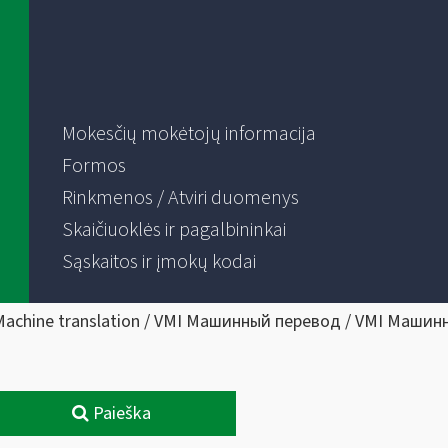
Mokesčių mokėtojų informacija
Formos
Rinkmenos / Atviri duomenys
Skaičiuoklės ir pagalbininkai
Sąskaitos ir įmokų kodai
Machine translation / VMI Машинный перевод / VMI Машин
Paieška