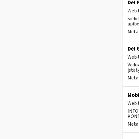
Dėl 
Web t
Siekd
apibe
Metai
Dėl 
Web t
Vado
įstat
Metai
Mobi
Web t
INFO
KONTA
Metai