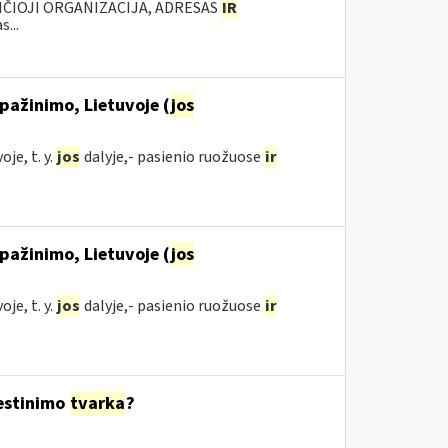
NČIOJI ORGANIZACIJA, ADRESAS
IR
...
pažinimo, Lietuvoje (
jos
je, t. y.
jos
dalyje,- pasienio ruožuose
ir
pažinimo, Lietuvoje (
jos
je, t. y.
jos
dalyje,- pasienio ruožuose
ir
estinimo
tvarka
?