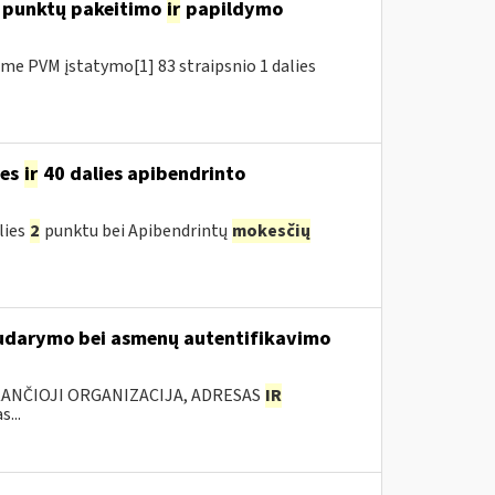
7 punktų pakeitimo
ir
papildymo
e PVM įstatymo[1] 83 straipsnio 1 dalies
ies
ir
40 dalies apibendrinto
lies
2
punktu bei Apibendrintų
mokesčių
 sudarymo bei asmenų autentifikavimo
KANČIOJI ORGANIZACIJA, ADRESAS
IR
...