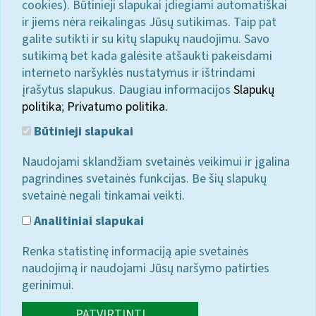
cookies). Būtinieji slapukai įdiegiami automatiškai
ir jiems nėra reikalingas Jūsų sutikimas. Taip pat
galite sutikti ir su kitų slapukų naudojimu. Savo
sutikimą bet kada galėsite atšaukti pakeisdami
interneto naršyklės nustatymus ir ištrindami
įrašytus slapukus. Daugiau informacijos
Slapukų
politika
;
Privatumo politika.
Būtinieji slapukai
Naudojami sklandžiam svetainės veikimui ir įgalina
pagrindines svetainės funkcijas. Be šių slapukų
svetainė negali tinkamai veikti.
Analitiniai slapukai
Renka statistinę informaciją apie svetainės
naudojimą ir naudojami Jūsų naršymo patirties
gerinimui.
PATVIRTINTI