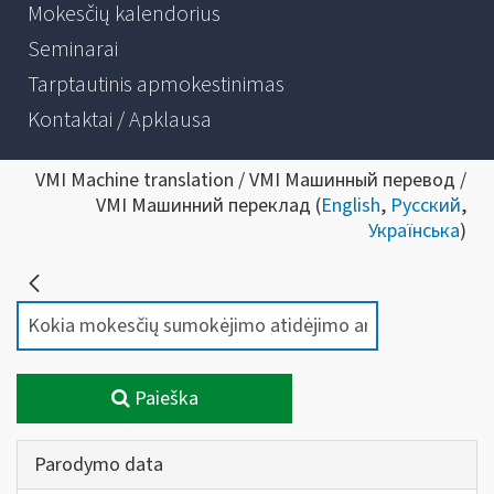
Mokesčių kalendorius
Seminarai
Tarptautinis apmokestinimas
Kontaktai / Apklausa
VMI Machine translation / VMI Машинный перевод /
VMI Машинний переклад (
English
,
Русский
,
Українська
)
Paieška
Parodymo data