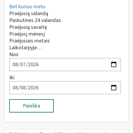
Bet kuriuo metu
Praėjusią valandą
Paskutines 24 valandas
Praėjusią savaitę
Praėjusį mėnesį
Praėjusiais metais
Laikotarpyje…
Nuo
Iki
Paieška