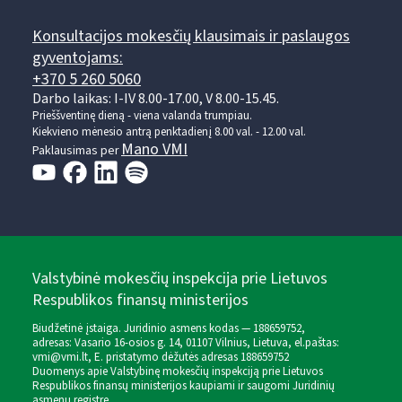
Konsultacijos mokesčių klausimais ir paslaugos
gyventojams:
+370 5 260 5060
Darbo laikas: I-IV 8.00-17.00, V 8.00-15.45.
Prieššventinę dieną - viena valanda trumpiau.
Kiekvieno mėnesio antrą penktadienį 8.00 val. - 12.00 val.
Mano VMI
Paklausimas per
Valstybinė mokesčių inspekcija prie Lietuvos
Respublikos finansų ministerijos
Biudžetinė įstaiga. Juridinio asmens kodas — 188659752,
adresas: Vasario 16-osios g. 14, 01107 Vilnius, Lietuva, el.paštas:
vmi@vmi.lt
, E. pristatymo dėžutės adresas 188659752
Duomenys apie Valstybinę mokesčių inspekciją prie Lietuvos
Respublikos finansų ministerijos kaupiami ir saugomi Juridinių
asmenų registre