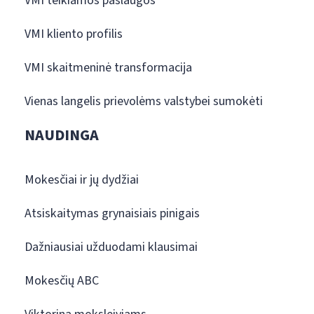
VMI teikiamos paslaugos
VMI kliento profilis
VMI skaitmeninė transformacija
Vienas langelis prievolėms valstybei sumokėti
NAUDINGA
Mokesčiai ir jų dydžiai
Atsiskaitymas grynaisiais pinigais
Dažniausiai užduodami klausimai
Mokesčių ABC