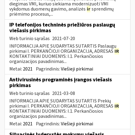
diegimas VMI, kuriuo siekiama modernizuoti VMI
vykdomus duomenų gavimo, analizės
ir
sprendimų
priėmimo procesus,...
IP telefonijos techninės priežiūros paslaugų
viešasis pirkimas
Web turinio sąrašas
2021-07-20
INFORMACIJA APIE SUDARYTAS SUTARTIS Paslaugų
pirkimai I. PERKANČIOJI ORGANIZACIJA, ADRESAS
IR
KONTAKTINIAI DUOMENYS: I.1. Perkančiosios
organizacijos pavadinimas...
Metai:
2021
Pagrindinis:
Viešieji pirkimai
Antivirusinės programinės įrangos viešasis
pirkimas
Web turinio sąrašas
2021-03-08
INFORMACIJA APIE SUDARYTAS SUTARTIS Prekių
pirkimai I. PERKANČIOJI ORGANIZACIJA, ADRESAS
IR
KONTAKTINIAI DUOMENYS: I.1. Perkančiosios
organizacijos pavadinimas...
Metai:
2021
Pagrindinis:
Viešieji pirkimai
Situacinės lyderystės mokymų viešasis