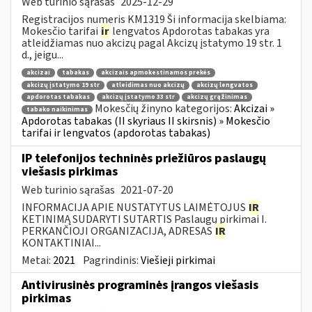
Web turinio sąrašas
2025-12-29
Registracijos numeris KM1319 Ši informacija skelbiama:
Mokesčio tarifai
ir
lengvatos Apdorotas tabakas yra
atleidžiamas nuo akcizų pagal Akcizų įstatymo 19 str. 1
d., jeigu...
akcizai
tabakas
akcizais apmokestinamos prekės
akcizų įstatymo 19 str
atleidimas nuo akcizų
akcizų lengvatos
apdorotas tabakas
akcizų įstatymo 33 str
akcizų grąžinimas
Mokesčių žinyno kategorijos:
Akcizai »
tabako naikinimas
Apdorotas tabakas (II skyriaus II skirsnis) » Mokesčio
tarifai ir lengvatos (apdorotas tabakas)
IP telefonijos techninės priežiūros paslaugų
viešasis pirkimas
Web turinio sąrašas
2021-07-20
INFORMACIJA APIE NUSTATYTUS LAIMĖTOJUS
IR
KETINIMĄ SUDARYTI SUTARTIS Paslaugų pirkimai I.
PERKANČIOJI ORGANIZACIJA, ADRESAS
IR
KONTAKTINIAI...
Metai:
2021
Pagrindinis:
Viešieji pirkimai
Antivirusinės programinės įrangos viešasis
pirkimas