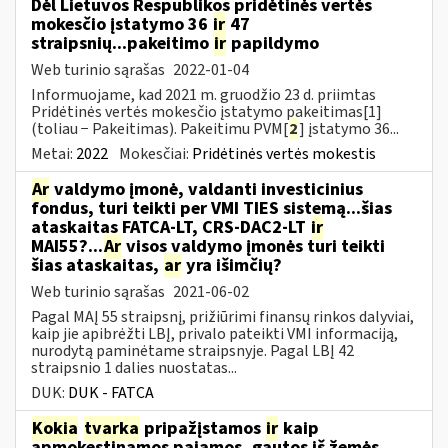
Dėl Lietuvos Respublikos pridėtinės vertės
mokesčio įstatymo 36
ir
47
straipsnių...pakeitimo
ir
papildymo
Web turinio sąrašas
2022-01-04
Informuojame, kad 2021 m. gruodžio 23 d. priimtas
Pridėtinės vertės mokesčio įstatymo pakeitimas[1]
(toliau − Pakeitimas). Pakeitimu PVM[
2
] įstatymo 36...
Metai:
2022
Mokesčiai:
Pridėtinės vertės mokestis
Ar
valdymo įmonė, valdanti investicinius
fondus, turi teikti per VMI TIES sistemą...šias
ataskaitas FATCA-LT, CRS-DAC2-LT
ir
MAI55?...
Ar
visos valdymo įmonės turi teikti
šias ataskaitas,
ar
yra išimčių?
Web turinio sąrašas
2021-06-02
Pagal MAĮ 55 straipsnį, prižiūrimi finansų rinkos dalyviai,
kaip jie apibrėžti LBĮ, privalo pateikti VMI informaciją,
nurodytą paminėtame straipsnyje. Pagal LBĮ 42
straipsnio 1 dalies nuostatas...
DUK:
DUK - FATCA
Kokia
tvarka
pripažįstamos
ir
kaip
apmokestinamos pajamos, gautos iš žemės