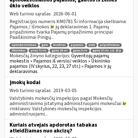
ūkio veiklos
Web turinio sąrašas
2026-06-01
Registracijos numeris KM0781 Ši informacija skelbiama:
Pajamos / išmokos
ir
jų deklaravimas 1. Pajamų
pripažinimo tvarka Pajamų pripažinimo principai
Paaiškinimai Pinigų...
apmokestinimas
gpm
kreditas
pajamos
pmk
pripažinimas
ūkininkas
pvmį 71 str
gpmį 18 str
gpmį 8 str
gpmį 17 str. 1 d. 23 p
Mokesčių žinyno kategorijos:
Gyventojų pajamų
mokestis » Pajamos iš verslo/ veiklos » Ūkininko
pajamos (IV skyrius, 22, 23, 27 str.) » Pajamos ir jų
deklaravimas
Įmokų kodai
Web turinio sąrašas
2019-03-05
Valstybinės mokesčių inspekcijos pagal Mokesčių
administravimo įstatymą administruojami mokesčiai
ir
rinkliavos: Valstybinės mokesčių inspekcijos
administruojami...
Kuriais atvejais apdorotas tabakas
atleidžiamas nuo akcizų?