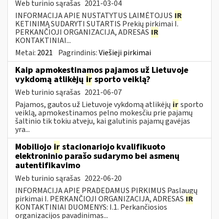
Web turinio sąrašas
2021-03-04
INFORMACIJA APIE NUSTATYTUS LAIMĖTOJUS
IR
KETINIMĄ SUDARYTI SUTARTIS Prekių pirkimai I.
PERKANČIOJI ORGANIZACIJA, ADRESAS
IR
KONTAKTINIAI...
Metai:
2021
Pagrindinis:
Viešieji pirkimai
Kaip apmokestinamos pajamos už Lietuvoje
vykdomą atlikėjų
ir
sporto veiklą?
Web turinio sąrašas
2021-06-07
Pajamos, gautos už Lietuvoje vykdomą atlikėjų
ir
sporto
veiklą, apmokestinamos pelno mokesčiu prie pajamų
šaltinio tik tokiu atveju, kai galutinis pajamų gavėjas
yra...
Mobiliojo
ir
stacionariojo kvalifikuoto
elektroninio parašo sudarymo bei asmenų
autentifikavimo
Web turinio sąrašas
2022-06-20
INFORMACIJA APIE PRADEDAMUS PIRKIMUS Paslaugų
pirkimai I. PERKANČIOJI ORGANIZACIJA, ADRESAS
IR
KONTAKTINIAI DUOMENYS: I.1. Perkančiosios
organizacijos pavadinimas...