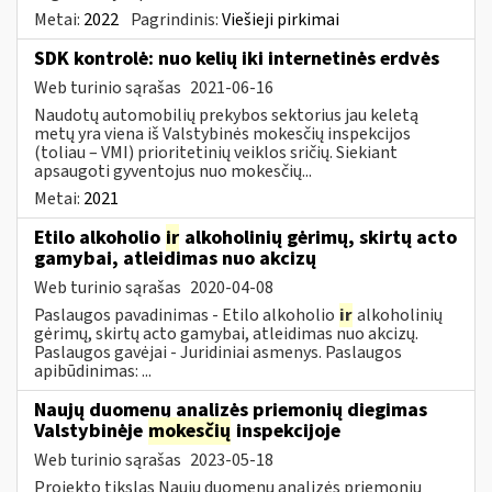
Metai:
2022
Pagrindinis:
Viešieji pirkimai
SDK kontrolė: nuo kelių iki internetinės erdvės
Web turinio sąrašas
2021-06-16
Naudotų automobilių prekybos sektorius jau keletą
metų yra viena iš Valstybinės mokesčių inspekcijos
(toliau – VMI) prioritetinių veiklos sričių. Siekiant
apsaugoti gyventojus nuo mokesčių...
Metai:
2021
Etilo alkoholio
ir
alkoholinių gėrimų, skirtų acto
gamybai, atleidimas nuo akcizų
Web turinio sąrašas
2020-04-08
Paslaugos pavadinimas - Etilo alkoholio
ir
alkoholinių
gėrimų, skirtų acto gamybai, atleidimas nuo akcizų.
Paslaugos gavėjai - Juridiniai asmenys. Paslaugos
apibūdinimas: ...
Naujų duomenų analizės priemonių diegimas
Valstybinėje
mokesčių
inspekcijoje
Web turinio sąrašas
2023-05-18
Projekto tikslas Naujų duomenų analizės priemonių