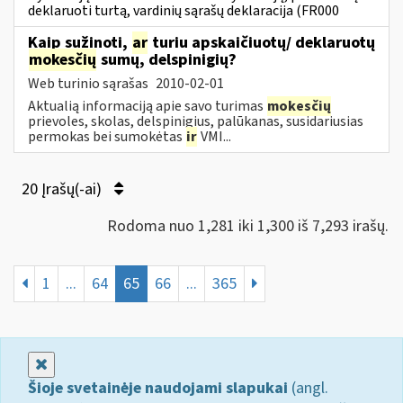
deklaruoti turtą, vardinių sąrašų deklaracija (FR000
Kaip sužinoti,
ar
turiu apskaičiuotų/ deklaruotų
mokesčių
sumų, delspinigių?
Web turinio sąrašas
2010-02-01
Aktualią informaciją apie savo turimas
mokesčių
prievoles, skolas, delspinigius, palūkanas, susidariusias
permokas bei sumokėtas
ir
VMI...
20 Įrašų(-ai)
Rodoma nuo 1,281 iki 1,300 iš 7,293 irašų.
1
...
64
65
66
...
365
Uždaryti
Šioje svetainėje naudojami slapukai
(angl.