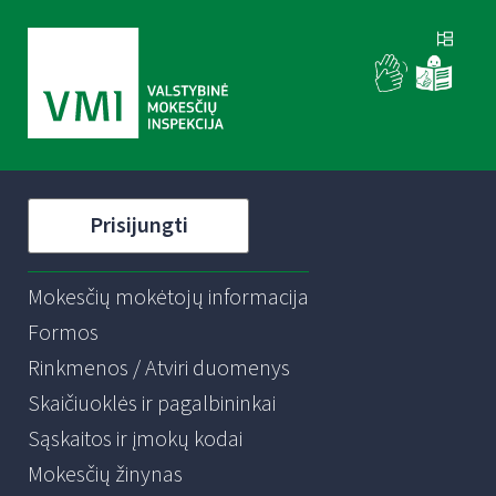
Prisijungti
Mokesčių mokėtojų informacija
Formos
Rinkmenos / Atviri duomenys
Skaičiuoklės ir pagalbininkai
Sąskaitos ir įmokų kodai
Mokesčių žinynas