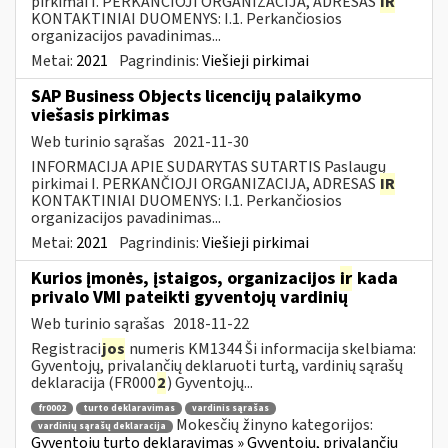
pirkimai I. PERKANČIOJI ORGANIZACIJA, ADRESAS
IR
KONTAKTINIAI DUOMENYS: I.1. Perkančiosios
organizacijos pavadinimas...
Metai:
2021
Pagrindinis:
Viešieji pirkimai
SAP Business Objects licencijų palaikymo
viešasis pirkimas
Web turinio sąrašas
2021-11-30
INFORMACIJA APIE SUDARYTAS SUTARTIS Paslaugų
pirkimai I. PERKANČIOJI ORGANIZACIJA, ADRESAS
IR
KONTAKTINIAI DUOMENYS: I.1. Perkančiosios
organizacijos pavadinimas...
Metai:
2021
Pagrindinis:
Viešieji pirkimai
Kurios įmonės, įstaigos, organizacijos
ir
kada
privalo VMI pateikti gyventojų vardinių
Web turinio sąrašas
2018-11-22
Registraci
jos
numeris KM1344 Ši informacija skelbiama:
Gyventojų, privalančių deklaruoti turtą, vardinių sąrašų
deklaracija (FR000
2
) Gyventojų...
fr0002
turto deklaravimas
vardinis sąrašas
Mokesčių žinyno kategorijos:
vardinių sąrašų deklaracija
Gyventojų turto deklaravimas » Gyventojų, privalančių