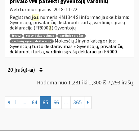
privalo VMI pateikti gyventojų vardinių
Web turinio sąrašas
2018-11-22
Registraci
jos
numeris KM1344 Ši informacija skelbiama:
Gyventojų, privalančių deklaruoti turtą, vardinių sąrašų
deklaracija (FR000
2
) Gyventojų...
fr0002
turto deklaravimas
vardinis sąrašas
Mokesčių žinyno kategorijos:
vardinių sąrašų deklaracija
Gyventojų turto deklaravimas » Gyventojų, privalančių
deklaruoti turtą, vardinių sąrašų deklaracija (FR000
20 Įrašų(-ai)
Rodoma nuo 1,281 iki 1,300 iš 7,293 irašų.
1
...
64
65
66
...
365