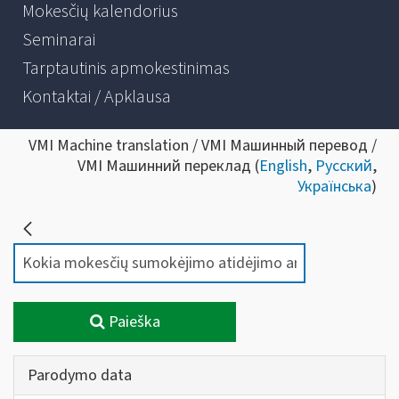
Mokesčių kalendorius
Seminarai
Tarptautinis apmokestinimas
Kontaktai / Apklausa
VMI Machine translation / VMI Машинный перевод /
VMI Машинний переклад (
English
,
Русский
,
Українська
)
Paieška
Parodymo data