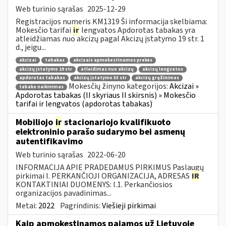
Web turinio sąrašas
2025-12-29
Registracijos numeris KM1319 Ši informacija skelbiama:
Mokesčio tarifai
ir
lengvatos Apdorotas tabakas yra
atleidžiamas nuo akcizų pagal Akcizų įstatymo 19 str. 1
d., jeigu...
akcizai
tabakas
akcizais apmokestinamos prekės
akcizų įstatymo 19 str
atleidimas nuo akcizų
akcizų lengvatos
apdorotas tabakas
akcizų įstatymo 33 str
akcizų grąžinimas
Mokesčių žinyno kategorijos:
Akcizai »
tabako naikinimas
Apdorotas tabakas (II skyriaus II skirsnis) » Mokesčio
tarifai ir lengvatos (apdorotas tabakas)
Mobiliojo
ir
stacionariojo kvalifikuoto
elektroninio parašo sudarymo bei asmenų
autentifikavimo
Web turinio sąrašas
2022-06-20
INFORMACIJA APIE PRADEDAMUS PIRKIMUS Paslaugų
pirkimai I. PERKANČIOJI ORGANIZACIJA, ADRESAS
IR
KONTAKTINIAI DUOMENYS: I.1. Perkančiosios
organizacijos pavadinimas...
Metai:
2022
Pagrindinis:
Viešieji pirkimai
Kaip apmokestinamos pajamos už Lietuvoje