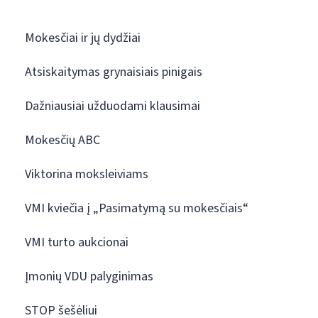
Mokesčiai ir jų dydžiai
Atsiskaitymas grynaisiais pinigais
Dažniausiai užduodami klausimai
Mokesčių ABC
Viktorina moksleiviams
VMI kviečia į „Pasimatymą su mokesčiais“
VMI turto aukcionai
Įmonių VDU palyginimas
STOP šešėliui