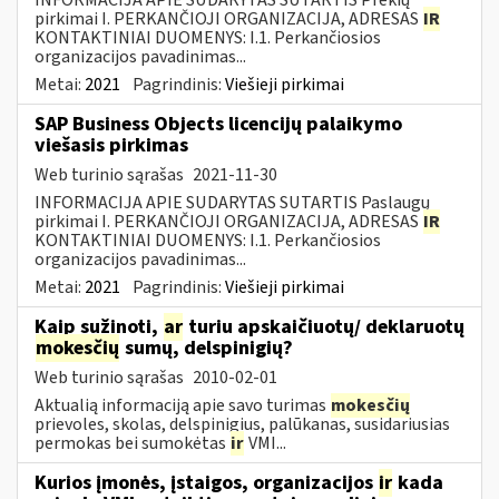
pirkimai I. PERKANČIOJI ORGANIZACIJA, ADRESAS
IR
KONTAKTINIAI DUOMENYS: I.1. Perkančiosios
organizacijos pavadinimas...
Metai:
2021
Pagrindinis:
Viešieji pirkimai
SAP Business Objects licencijų palaikymo
viešasis pirkimas
Web turinio sąrašas
2021-11-30
INFORMACIJA APIE SUDARYTAS SUTARTIS Paslaugų
pirkimai I. PERKANČIOJI ORGANIZACIJA, ADRESAS
IR
KONTAKTINIAI DUOMENYS: I.1. Perkančiosios
organizacijos pavadinimas...
Metai:
2021
Pagrindinis:
Viešieji pirkimai
Kaip sužinoti,
ar
turiu apskaičiuotų/ deklaruotų
mokesčių
sumų, delspinigių?
Web turinio sąrašas
2010-02-01
Aktualią informaciją apie savo turimas
mokesčių
prievoles, skolas, delspinigius, palūkanas, susidariusias
permokas bei sumokėtas
ir
VMI...
Kurios įmonės, įstaigos, organizacijos
ir
kada