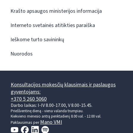
Krašto apsaugos ministerijos informacija
Interneto svetainės atitikties paraiška
Ieškome turto savininkų
Nuorodos
Konsultacijos mokesčių klausimais ir paslaugos
gyventojams:
+370 5 260 5060
Darbo laikas: I-IV 8.00-17.00, V 8.00-15.45.
Prieššventinę dieną - viena valanda trumpiau.
Kiekvieno mėnesio antrą penktadienį 8.00 val. - 12.00 val.
Mano VMI
Paklausimas per