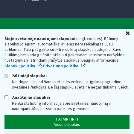
Valstybinė mokesčių inspekcija prie Lietuvos
U
Respublikos finansų ministerijos
Šioje svetainėje naudojami slapukai
(angl. cookies). Būtinieji
slapukai įdiegiami automatiškai ir jiems nėra reikalingas Jūsų
Biudžetinė įstaiga. Juridinio asmens kodas — 188659752,
sutikimas. Taip pat galite sutikti ir su kitų slapukų naudojimu. Savo
adresas: Vasario 16-osios g. 14, 01107 Vilnius, Lietuva, el.paštas:
sutikimą bet kada galėsite atšaukti pakeisdami interneto naršyklės
vmi@vmi.lt
, E. pristatymo dėžutės adresas 188659752
nustatymus ir ištrindami įrašytus slapukus. Daugiau informacijos
Duomenys apie Valstybinę mokesčių inspekciją prie Lietuvos
Slapukų politika
;
Privatumo politika.
Respublikos finansų ministerijos kaupiami ir saugomi Juridinių
asmenų registre
Būtinieji slapukai
Naudojami sklandžiam svetainės veikimui ir įgalina pagrindines
svetainės funkcijas. Be šių slapukų svetainė negali tinkamai veikti.
Analitiniai slapukai
Renka statistinę informaciją apie svetainės naudojimą ir
naudojami Jūsų naršymo patirties gerinimui.
PATVIRTINTI
Visus slapukus