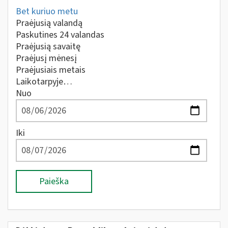
Bet kuriuo metu
Praėjusią valandą
Paskutines 24 valandas
Praėjusią savaitę
Praėjusį mėnesį
Praėjusiais metais
Laikotarpyje…
Nuo
Iki
Paieška