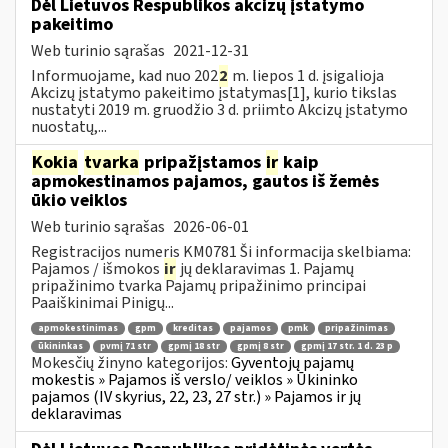
Dėl Lietuvos Respublikos akcizų įstatymo
pakeitimo
Web turinio sąrašas
2021-12-31
Informuojame, kad nuo 202
2
m. liepos 1 d. įsigalioja
Akcizų įstatymo pakeitimo įstatymas[1], kurio tikslas
nustatyti 2019 m. gruodžio 3 d. priimto Akcizų įstatymo
nuostatų,...
Kokia
tvarka
pripažįstamos
ir
kaip
apmokestinamos pajamos, gautos iš žemės
ūkio veiklos
Web turinio sąrašas
2026-06-01
Registracijos numeris KM0781 Ši informacija skelbiama:
Pajamos / išmokos
ir
jų deklaravimas 1. Pajamų
pripažinimo tvarka Pajamų pripažinimo principai
Paaiškinimai Pinigų...
apmokestinimas
gpm
kreditas
pajamos
pmk
pripažinimas
ūkininkas
pvmį 71 str
gpmį 18 str
gpmį 8 str
gpmį 17 str. 1 d. 23 p
Mokesčių žinyno kategorijos:
Gyventojų pajamų
mokestis » Pajamos iš verslo/ veiklos » Ūkininko
pajamos (IV skyrius, 22, 23, 27 str.) » Pajamos ir jų
deklaravimas