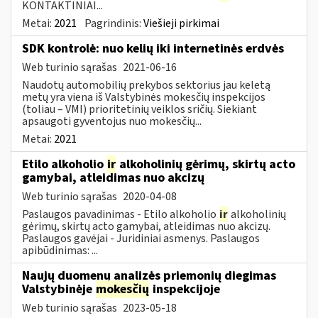
KONTAKTINIAI...
Metai:
2021
Pagrindinis:
Viešieji pirkimai
SDK kontrolė: nuo kelių iki internetinės erdvės
Web turinio sąrašas
2021-06-16
Naudotų automobilių prekybos sektorius jau keletą
metų yra viena iš Valstybinės mokesčių inspekcijos
(toliau – VMI) prioritetinių veiklos sričių. Siekiant
apsaugoti gyventojus nuo mokesčių...
Metai:
2021
Etilo alkoholio
ir
alkoholinių gėrimų, skirtų acto
gamybai, atleidimas nuo akcizų
Web turinio sąrašas
2020-04-08
Paslaugos pavadinimas - Etilo alkoholio
ir
alkoholinių
gėrimų, skirtų acto gamybai, atleidimas nuo akcizų.
Paslaugos gavėjai - Juridiniai asmenys. Paslaugos
apibūdinimas: ...
Naujų duomenų analizės priemonių diegimas
Valstybinėje
mokesčių
inspekcijoje
Web turinio sąrašas
2023-05-18