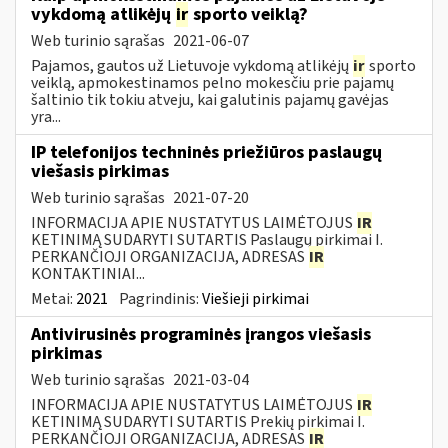
vykdomą atlikėjų
ir
sporto veiklą?
Web turinio sąrašas
2021-06-07
Pajamos, gautos už Lietuvoje vykdomą atlikėjų
ir
sporto
veiklą, apmokestinamos pelno mokesčiu prie pajamų
šaltinio tik tokiu atveju, kai galutinis pajamų gavėjas
yra...
IP telefonijos techninės priežiūros paslaugų
viešasis pirkimas
Web turinio sąrašas
2021-07-20
INFORMACIJA APIE NUSTATYTUS LAIMĖTOJUS
IR
KETINIMĄ SUDARYTI SUTARTIS Paslaugų pirkimai I.
PERKANČIOJI ORGANIZACIJA, ADRESAS
IR
KONTAKTINIAI...
Metai:
2021
Pagrindinis:
Viešieji pirkimai
Antivirusinės programinės įrangos viešasis
pirkimas
Web turinio sąrašas
2021-03-04
INFORMACIJA APIE NUSTATYTUS LAIMĖTOJUS
IR
KETINIMĄ SUDARYTI SUTARTIS Prekių pirkimai I.
PERKANČIOJI ORGANIZACIJA, ADRESAS
IR