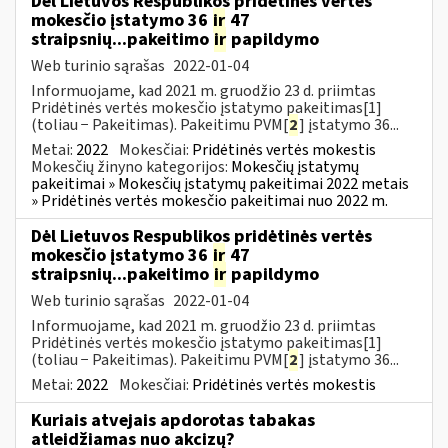
Dėl Lietuvos Respublikos pridėtinės vertės
mokesčio įstatymo 36
ir
47
straipsnių...pakeitimo
ir
papildymo
Web turinio sąrašas
2022-01-04
Informuojame, kad 2021 m. gruodžio 23 d. priimtas
Pridėtinės vertės mokesčio įstatymo pakeitimas[1]
(toliau − Pakeitimas). Pakeitimu PVM[
2
] įstatymo 36...
Metai:
2022
Mokesčiai:
Pridėtinės vertės mokestis
Mokesčių žinyno kategorijos:
Mokesčių įstatymų
pakeitimai » Mokesčių įstatymų pakeitimai 2022 metais
» Pridėtinės vertės mokesčio pakeitimai nuo 2022 m.
Dėl Lietuvos Respublikos pridėtinės vertės
mokesčio įstatymo 36
ir
47
straipsnių...pakeitimo
ir
papildymo
Web turinio sąrašas
2022-01-04
Informuojame, kad 2021 m. gruodžio 23 d. priimtas
Pridėtinės vertės mokesčio įstatymo pakeitimas[1]
(toliau − Pakeitimas). Pakeitimu PVM[
2
] įstatymo 36...
Metai:
2022
Mokesčiai:
Pridėtinės vertės mokestis
Kuriais atvejais apdorotas tabakas
atleidžiamas nuo akcizų?