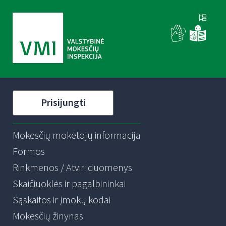
Prisijungti
Mokesčių mokėtojų informacija
Formos
Rinkmenos / Atviri duomenys
Skaičiuoklės ir pagalbininkai
Sąskaitos ir įmokų kodai
Mokesčių žinynas